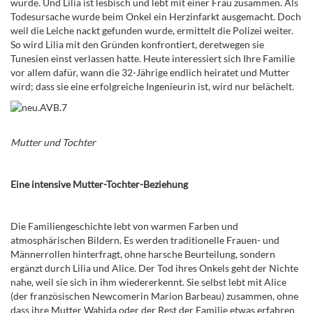
wurde. Und Lilia ist lesbisch und lebt mit einer Frau zusammen. Als
Todesursache wurde beim Onkel ein Herzinfarkt ausgemacht. Doch
weil die Leiche nackt gefunden wurde, ermittelt die Polizei weiter.
So wird Lilia mit den Gründen konfrontiert, deretwegen sie
Tunesien einst verlassen hatte.
Heute interessiert sich Ihre Familie
vor allem dafür, wann die 32-Jährige endlich heiratet und Mutter
wird; dass sie eine erfolgreiche Ingenieurin ist, wird nur belächelt.
Mutter und Tochter
Eine intensive Mutter-Tochter-Beziehung
Die Familiengeschichte lebt von warmen Farben und
atmosphärischen Bildern. Es werden traditionelle Frauen- und
Männerrollen hinterfragt, ohne harsche Beurteilung, sondern
ergänzt durch Lilia und Alice.
Der Tod ihres Onkels geht der Nichte
nahe, weil sie sich in ihm wiedererkennt. Sie selbst lebt
mit Alice
(der französischen Newcomerin
Marion Barbeau
) zusammen, ohne
dass ihre Mutter Wahida oder der Rest der Familie etwas erfahren