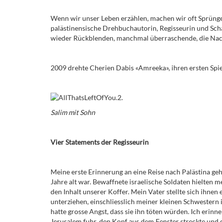
Wenn wir unser Leben erzählen, machen wir oft Sprünge
palästinensische Drehbuchautorin, Regisseurin und Scha
wieder Rückblenden, manchmal überraschende, die Nach
2009 drehte Cherien Dabis «Amreeka», ihren ersten Spiel
Salim mit Sohn
Vier Statements der Regisseurin
Meine erste Erinnerung an eine Reise nach Palästina geh
Jahre alt war. Bewaffnete israelische Soldaten hielten 
den Inhalt unserer Koffer. Mein Vater stellte sich ihnen e
unterziehen, einschliesslich meiner kleinen Schwestern i
hatte grosse Angst, dass sie ihn töten würden. Ich erinn
Jerusalem fuhr, den Kopf aus dem Fenster streckte und da