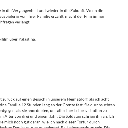
 in die Vergangenheit und wieder in die Zukunft. Wenn die
uspielerin von ihrer Familie erzählt, macht der Film immer
fragen verlangt.
film über Palästina.
t zurück auf einen Besuch in unserem Heimatdorf, als ich acht
meine Familie 12 Stunden lang an der Grenze fest. Sie durchsuchten
ntgegen, als sie anordneten, uns alle einer Leibesvisitation zu
m Alter von drei und einem Jahr. Die Soldaten schrien ihn an. Ich
ere mich noch gut daran, wie ich nach dieser Tortur durch
chte: Das ist es, was es bedeutet, Palästinenser:in zu sein. Die