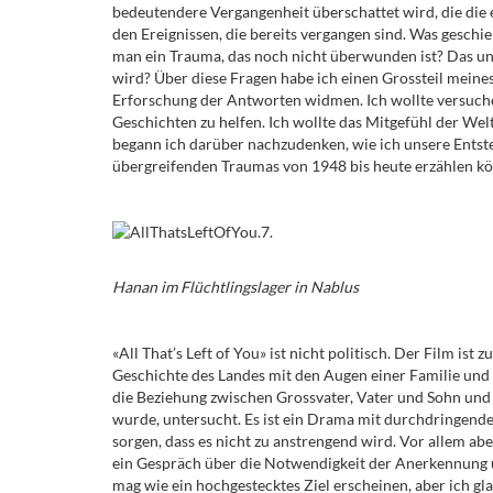
bedeutendere Vergangenheit überschattet wird, die die 
den Ereignissen, die bereits vergangen sind. Was geschi
man ein Trauma, das noch nicht überwunden ist? Das une
wird? Über diese Fragen habe ich einen Grossteil mein
Erforschung der Antworten widmen. Ich wollte versuch
Geschichten zu helfen. Ich wollte das Mitgefühl der Wel
begann ich darüber nachzudenken, wie ich unsere Entst
übergreifenden Traumas von 1948 bis heute erzählen kö
Hanan im Flüchtlingslager in Nablus
«All That’s Left of You» ist nicht politisch. Der Film ist 
Geschichte des Landes mit den Augen einer Familie und 
die Beziehung zwischen Grossvater, Vater und Sohn und
wurde, untersucht. Es ist ein Drama mit durchdringend
sorgen, dass es nicht zu anstrengend wird. Vor allem ab
ein Gespräch über die Notwendigkeit der Anerkennung un
mag wie ein hochgestecktes Ziel erscheinen, aber ich gla