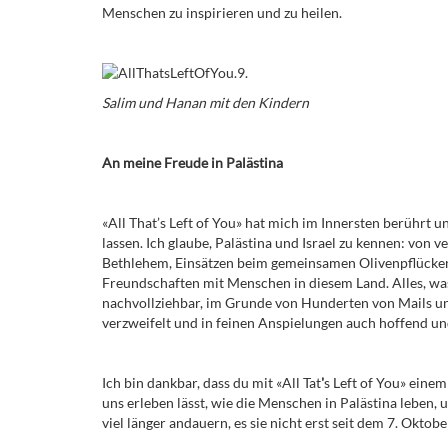
Menschen zu inspirieren und zu heilen.
Salim und Hanan mit den Kindern
An meine Freude in Palästina
«All That’s Left of You» hat mich im Innersten berührt 
lassen. Ich glaube, Palästina und Israel zu kennen: von 
Bethlehem, Einsätzen beim gemeinsamen Olivenpflücke
Freundschaften mit Menschen in diesem Land. Alles, was d
nachvollziehbar, im Grunde von Hunderten von Mails un
verzweifelt und in feinen Anspielungen auch hoffend und
Ich bin dankbar, dass du mit «All Tat
'
s Left of You» eine
uns erleben lässt, wie die Menschen in Palästina leben,
viel länger andauern, es sie nicht erst seit dem 7. Oktobe