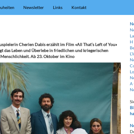
uheiten
Newsletter
Links
Kontakt
N
Ne
La
H
spielerin Cherien Dabis erzählt im Film «All That’s Left of You»
Be
igt das Leben und Überlebe in friedlichen und kriegerischen
L’
r Menschlichkeit. Ab 23. Oktober im Kino
Ne
C
Lo
Ne
A 
Ne
Si
Bi
ha
Ne
De