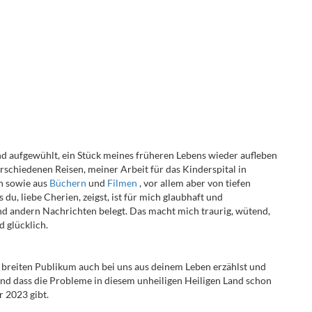
und aufgewühlt, ein Stück meines früheren Lebens wieder aufleben
verschiedenen Reisen, meiner Arbeit für das Kinderspital in
n sowie aus
Büchern
und
Filmen
, vor allem aber von tiefen
u, liebe Cherien, zeigst, ist für mich glaubhaft und
d andern Nachrichten belegt. Das macht mich traurig, wütend,
 glücklich.
m breiten Publikum auch bei uns aus deinem Leben erzählst und
 und dass die Probleme in diesem unheiligen Heiligen Land schon
r 2023 gibt.