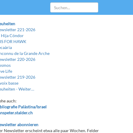
euheiten
wsletter 221-2026
 Hija Cóndor
 IS FOR HAWK
caària
Inconnu de la Grande Arche
wsletter 220-2026
osmos
ve Life
wsletter 219-2026
voix basse
uheiten -
Weiter…
ehe auch:
bliografie Palästina/Israel
nspeter.stalder.ch
wsletter abonnieren
r Newsletter erscheint etwa alle paar Wochen. Felder