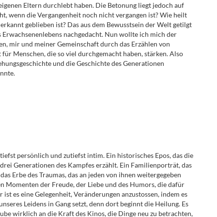
eigenen Eltern durchlebt haben. Die Betonung liegt jedoch auf
eht, wenn die Vergangenheit noch nicht vergangen ist? Wie heilt
rkannt geblieben ist? Das aus dem Bewusstsein der Welt getilgt
es Erwachsenenlebens nachgedacht. Nun wollte ich mich der
en, mir und meiner Gemeinschaft durch das Erzählen von
t für Menschen, die so viel durchgemacht haben, stärken. Also
ehungsgeschichte und die Geschichte des Generationen
nnte.
zutiefst persönlich und zutiefst intim. Ein historisches Epos, das die
drei Generationen des Kampfes erzählt. Ein Familienporträt, das
 das Erbe des Traumas, das an jeden von ihnen weitergegeben
en Momenten der Freude, der Liebe und des Humors, die dafür
er ist es eine Gelegenheit, Veränderungen anzustossen, indem es
seres Leidens in Gang setzt, denn dort beginnt die Heilung. Es
ube wirklich an die Kraft des Kinos, die Dinge neu zu betrachten,