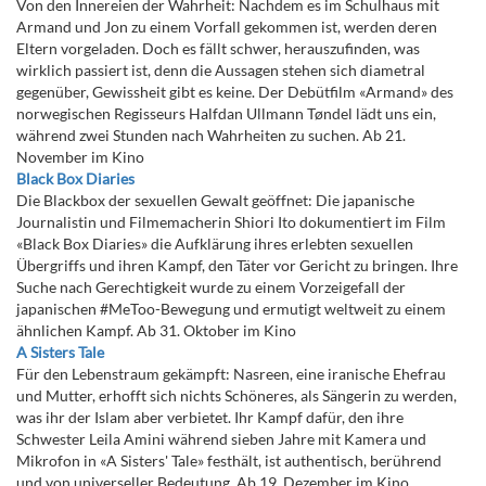
Von den Innereien der Wahrheit: Nachdem es im Schulhaus mit
Armand und Jon zu einem Vorfall gekommen ist, werden deren
Eltern vorgeladen. Doch es fällt schwer, herauszufinden, was
wirklich passiert ist, denn die Aussagen stehen sich diametral
gegenüber, Gewissheit gibt es keine. Der Debütfilm «Armand» des
norwegischen Regisseurs Halfdan Ullmann Tøndel lädt uns ein,
während zwei Stunden nach Wahrheiten zu suchen. Ab 21.
November im Kino
Black Box Diaries
Die Blackbox der sexuellen Gewalt geöffnet: Die japanische
Journalistin und Filmemacherin Shiori Ito dokumentiert im Film
«Black Box Diaries» die Aufklärung ihres erlebten sexuellen
Übergriffs und ihren Kampf, den Täter vor Gericht zu bringen. Ihre
Suche nach Gerechtigkeit wurde zu einem Vorzeigefall der
japanischen #MeToo-Bewegung und ermutigt weltweit zu einem
ähnlichen Kampf. Ab 31. Oktober im Kino
A Sisters Tale
Für den Lebenstraum gekämpft: Nasreen, eine iranische Ehefrau
und Mutter, erhofft sich nichts Schöneres, als Sängerin zu werden,
was ihr der Islam aber verbietet. Ihr Kampf dafür, den ihre
Schwester Leila Amini während sieben Jahre mit Kamera und
Mikrofon in «A Sisters' Tale» festhält, ist authentisch, berührend
und von universeller Bedeutung. Ab 19. Dezember im Kino