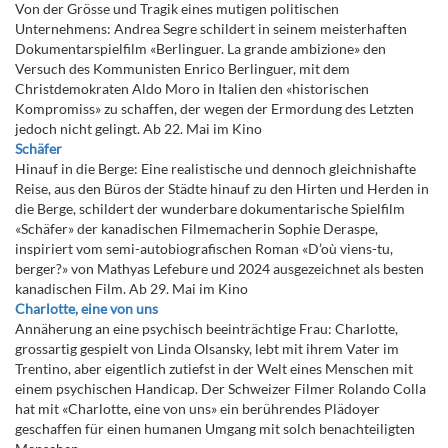
Von der Grösse und Tragik eines mutigen politischen
Unternehmens: Andrea Segre schildert in seinem meisterhaften
Dokumentarspielfilm «Berlinguer. La grande ambizione» den
Versuch des Kommunisten Enrico Berlinguer, mit dem
Christdemokraten Aldo Moro in Italien den «historischen
Kompromiss» zu schaffen, der wegen der Ermordung des Letzten
jedoch nicht gelingt. Ab 22. Mai im Kino
Schäfer
Hinauf in die Berge: Eine realistische und dennoch gleichnishafte
Reise, aus den Büros der Städte hinauf zu den Hirten und Herden in
die Berge, schildert der wunderbare dokumentarische Spielfilm
«Schäfer» der kanadischen Filmemacherin Sophie Deraspe,
inspiriert vom semi-autobiografischen Roman «D’où viens-tu,
berger?» von Mathyas Lefebure und 2024 ausgezeichnet als besten
kanadischen Film. Ab 29. Mai im Kino
Charlotte, eine von uns
Annäherung an eine psychisch beeinträchtige Frau: Charlotte,
grossartig gespielt von Linda Olsansky, lebt mit ihrem Vater im
Trentino, aber eigentlich zutiefst in der Welt eines Menschen mit
einem psychischen Handicap. Der Schweizer Filmer Rolando Colla
hat mit «Charlotte, eine von uns» ein berührendes Plädoyer
geschaffen für einen humanen Umgang mit solch benachteiligten