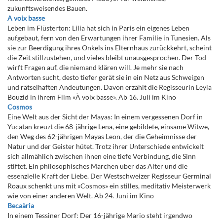
zukunftsweisendes Bauen.
A voix basse
Leben im Flüsterton: Lilia hat sich in Paris ein eigenes Leben
aufgebaut, fern von den Erwartungen ihrer Familie in Tunesien. Als
sie zur Beerdigung ihres Onkels ins Elternhaus zurückkehrt, scheint
die Zeit stillzustehen, und vieles bleibt unausgesprochen. Der Tod
wirft Fragen auf, die niemand klären will. Je mehr sie nach
Antworten sucht, desto tiefer gerät sie in ein Netz aus Schweigen
und rätselhaften Andeutungen. Davon erzählt die Regisseurin Leyla
Bouzid in ihrem Film «À voix basse». Ab 16. Juli im Kino
Cosmos
Eine Welt aus der Sicht der Mayas: In einem vergessenen Dorf in
Yucatan kreuzt die 68-jährige Lena, eine gebildete, einsame Witwe,
den Weg des 62-jährigen Mayas Leon, der die Geheimnisse der
Natur und der Geister hütet. Trotz ihrer Unterschiede entwickelt
sich allmählich zwischen ihnen eine tiefe Verbindung, die Sinn
stiftet. Ein philosophisches Märchen über das Alter und die
essenzielle Kraft der Liebe. Der Westschweizer Regisseur Germinal
Roaux schenkt uns mit «Cosmos» ein stilles, meditativ Meisterwerk
wie von einer anderen Welt. Ab 24. Juni im Kino
Becaària
In einem Tessiner Dorf: Der 16-jährige Mario steht irgendwo