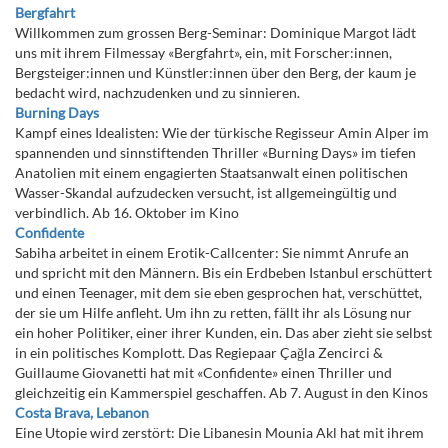
Bergfahrt
Willkommen zum grossen Berg-Seminar: Dominique Margot lädt
uns mit ihrem Filmessay «Bergfahrt», ein, mit Forscher:innen,
Bergsteiger:innen und Künstler:innen über den Berg, der kaum je
bedacht wird, nachzudenken und zu sinnieren.
Burning Days
Kampf eines Idealisten: Wie der türkische Regisseur Amin Alper im
spannenden und sinnstiftenden Thriller «Burning Days» im tiefen
Anatolien mit einem engagierten Staatsanwalt einen politischen
Wasser-Skandal aufzudecken versucht, ist allgemeingültig und
verbindlich. Ab 16. Oktober im Kino
Confidente
Sabiha arbeitet in einem Erotik-Callcenter: Sie nimmt Anrufe an
und spricht mit den Männern. Bis ein Erdbeben Istanbul erschüttert
und einen Teenager, mit dem sie eben gesprochen hat, verschüttet,
der sie um Hilfe anfleht. Um ihn zu retten, fällt ihr als Lösung nur
ein hoher Politiker, einer ihrer Kunden, ein. Das aber zieht sie selbst
in ein politisches Komplott. Das Regiepaar Çağla Zencirci &
Guillaume Giovanetti hat mit «Confidente» einen Thriller und
gleichzeitig ein Kammerspiel geschaffen. Ab 7. August in den Kinos
Costa Brava, Lebanon
Eine Utopie wird zerstört: Die Libanesin Mounia Akl hat mit ihrem