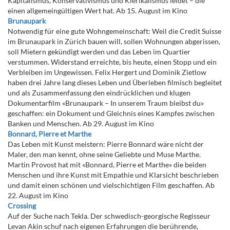
Kapitalismus, Konservativismus und Klerikalismus leidet – die
einen allgemeingültigen Wert hat. Ab 15. August im Kino
Brunaupark
Notwendig für eine gute Wohngemeinschaft: Weil die Credit Suisse
im Brunaupark in Zürich bauen will, sollen Wohnungen abgerissen,
soll Mietern gekündigt werden und das Leben im Quartier
verstummen. Widerstand erreichte, bis heute, einen Stopp und ein
Verbleiben im Ungewissen. Felix Hergert und Dominik Zietlow
haben drei Jahre lang dieses Leben und Überleben filmisch begleitet
und als Zusammenfassung den eindrücklichen und klugen
Dokumentarfilm «Brunaupark – In unserem Traum bleibst du»
geschaffen: ein Dokument und Gleichnis eines Kampfes zwischen
Banken und Menschen. Ab 29. August im Kino
Bonnard, Pierre et Marthe
Das Leben mit Kunst meistern: Pierre Bonnard wäre nicht der
Maler, den man kennt, ohne seine Geliebte und Muse Marthe.
Martin Provost hat mit «Bonnard, Pierre et Marthe» die beiden
Menschen und ihre Kunst mit Empathie und Klarsicht beschrieben
und damit einen schönen und vielschichtigen Film geschaffen. Ab
22. August im Kino
Crossing
Auf der Suche nach Tekla. Der schwedisch-georgische Regisseur
Levan Akin schuf nach eigenen Erfahrungen die berührende,