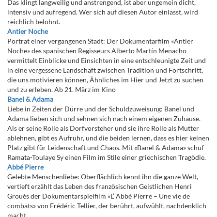
Das klingt langweilig und anstrengend, ist aber ungemein dicht,
intensiv und aufregend. Wer sich auf diesen Autor einlässt, wird
reichlich belohnt.
Antier Noche
Porträt einer vergangenen Stadt: Der Dokumentarfilm «Antier
Noche» des spanischen Regisseurs Alberto Martín Menacho
vermittelt Einblicke und Einsichten in eine entschleunigte Zeit und
in eine vergessene Landschaft zwischen Tradition und Fortschritt,
die uns motivieren können, Ähnliches im Hier und Jetzt zu suchen
und zu erleben. Ab 21. März im Kino
Banel & Adama
Liebe in Zeiten der Dürre und der Schuldzuweisung: Banel und
Adama lieben sich und sehnen sich nach einem eigenen Zuhause.
Als er seine Rolle als Dorfvorsteher und sie ihre Rolle als Mutter
ablehnen, gibt es Aufruhr, und die beiden lernen, dass es hier keinen
Platz gibt für Leidenschaft und Chaos. Mit «Banel & Adama» schuf
Ramata-Toulaye Sy einen Film im Stile einer griechischen Tragödie.
Abbé Pierre
Gelebte Menschenliebe: Oberflächlich kennt ihn die ganze Welt,
vertieft erzählt das Leben des französischen Geistlichen Henri
Grouès der Dokumentarspielfilm «L’ Abbé Pierre – Une vie de
combats» von Frédéric Tellier, der berührt, aufwühlt, nachdenklich
macht.