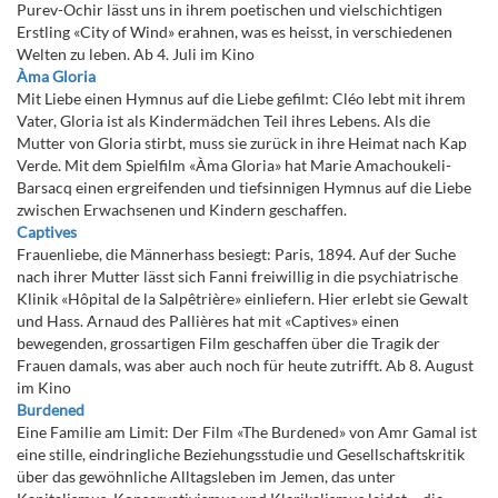
Purev-Ochir lässt uns in ihrem poetischen und vielschichtigen
Erstling «City of Wind» erahnen, was es heisst, in verschiedenen
Welten zu leben. Ab 4. Juli im Kino
Àma Gloria
Mit Liebe einen Hymnus auf die Liebe gefilmt: Cléo lebt mit ihrem
Vater, Gloria ist als Kindermädchen Teil ihres Lebens. Als die
Mutter von Gloria stirbt, muss sie zurück in ihre Heimat nach Kap
Verde. Mit dem Spielfilm «Àma Gloria» hat Marie Amachoukeli-
Barsacq einen ergreifenden und tiefsinnigen Hymnus auf die Liebe
zwischen Erwachsenen und Kindern geschaffen.
Captives
Frauenliebe, die Männerhass besiegt: Paris, 1894. Auf der Suche
nach ihrer Mutter lässt sich Fanni freiwillig in die psychiatrische
Klinik «Hôpital de la Salpêtrière» einliefern. Hier erlebt sie Gewalt
und Hass. Arnaud des Pallières hat mit «Captives» einen
bewegenden, grossartigen Film geschaffen über die Tragik der
Frauen damals, was aber auch noch für heute zutrifft. Ab 8. August
im Kino
Burdened
Eine Familie am Limit: Der Film «The Burdened» von Amr Gamal ist
eine stille, eindringliche Beziehungsstudie und Gesellschaftskritik
über das gewöhnliche Alltagsleben im Jemen, das unter