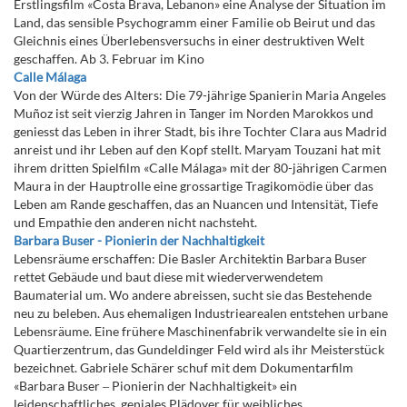
Erstlingsfilm «Costa Brava, Lebanon» eine Analyse der Situation im
Land, das sensible Psychogramm einer Familie ob Beirut und das
Gleichnis eines Überlebensversuchs in einer destruktiven Welt
geschaffen. Ab 3. Februar im Kino
Calle Málaga
Von der Würde des Alters: Die 79-jährige Spanierin Maria Angeles
Muñoz ist seit vierzig Jahren in Tanger im Norden Marokkos und
geniesst das Leben in ihrer Stadt, bis ihre Tochter Clara aus Madrid
anreist und ihr Leben auf den Kopf stellt. Maryam Touzani hat mit
ihrem dritten Spielfilm «Calle Málaga» mit der 80-jährigen Carmen
Maura in der Hauptrolle eine grossartige Tragikomödie über das
Leben am Rande geschaffen, das an Nuancen und Intensität, Tiefe
und Empathie den anderen nicht nachsteht.
Barbara Buser - Pionierin der Nachhaltigkeit
Lebensräume erschaffen: Die Basler Architektin Barbara Buser
rettet Gebäude und baut diese mit wiederverwendetem
Baumaterial um. Wo andere abreissen, sucht sie das Bestehende
neu zu beleben. Aus ehemaligen Industriearealen entstehen urbane
Lebensräume. Eine frühere Maschinenfabrik verwandelte sie in ein
Quartierzentrum, das Gundeldinger Feld wird als ihr Meisterstück
bezeichnet. Gabriele Schärer schuf mit dem Dokumentarfilm
«Barbara Buser ‒ Pionierin der Nachhaltigkeit» ein
leidenschaftliches, geniales Plädoyer für weibliches,