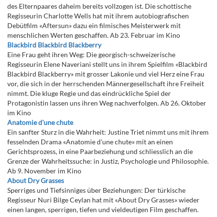
des Elternpaares daheim bereits vollzogen ist. Die schottische
Regisseurin Charlotte Wells hat mit ihrem autobiografischen
Debütfilm «Aftersun» dazu ein filmisches Meisterwerk mit
menschlichen Werten geschaffen. Ab 23. Februar im Kino
Blackbird Blackbird Blackberry
Eine Frau geht ihren Weg: Die georgisch-schweizerische
Regisseurin Elene Naveriani stellt uns in ihrem Spielfilm «Blackbird
Blackbird Blackberry» mit grosser Lakonie und viel Herz eine Frau
vor, die sich in der herrschenden Männergesellschaft ihre Freiheit
nimmt. Die kluge Regie und das eindrückliche Spiel der
Protagonistin lassen uns ihren Weg nachverfolgen. Ab 26. Oktober
im Kino
Anatomie d'une chute
Ein sanfter Sturz in die Wahrheit: Justine Triet nimmt uns mit ihrem
fesselnden Drama «Anatomie d’une chute» mit an einen
Gerichtsprozess, in eine Paarbeziehung und schliesslich an die
Grenze der Wahrheitssuche: in Justiz, Psychologie und Philosophie.
Ab 9. November im Kino
About Dry Grasses
Sperriges und Tiefsinniges über Beziehungen: Der türkische
Regisseur Nuri Bilge Ceylan hat mit «About Dry Grasses» wieder
einen langen, sperrigen, tiefen und vieldeutigen Film geschaffen.