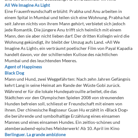
All We Imagine As Light
Eine Frauenfreundschaft erblüht: Prabha und Anu arbeiten in
einem Spital in Mumbai und teilen sich eine Wohnung. Prabha hat
seit Jahren nichts von ihrem Mann gehört, verbietet sich jedoch
jede Romantik. Die jüngere Anu trifft sich heimlich mit einem
Mann, den sie aber nicht lieben darf. Der dritten Kollegin wird die
Wohnung gekündigt, ihr bleibt der Umzug aufs Land. «All We
Imagine As Light», ein verträumt poetischer Film von Payal Kapadia
handelt davon, vor der schillernden Kulisse des nächtlichen
Mumbai und des leuchtenden Meeres.
Agent of Happiness
Black Dog
Mann und Hund, zwei Weggefährten: Nach zehn Jahren Gefängnis
kehrt Lang in seine Heimat am Rande der Wüste Gobi zurück.
Während er für die lokale Hundepatrouille arbeitet, die das
Städtchen vor den Olympischen Spielen 2008 von streunenden
Hunden befreien soll, schliesst er Freundschaft mit einem von
ihnen. Der chinesische Regisseur Guan Hu erzählt in «Black Dog»
die berührende und symbolhaltige Erzählung eines einsamen
Mannes und eines einsamen Hundes. Ein zeitlos-schönes und
atemberaubend-episches Meisterwerk! Ab 10. April im Kino
Berlinguer. La grande ambizione