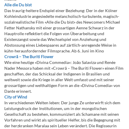
Alle die Du bist
Das traurig-heitere Endspiel einer Beziehung: Der in der Kölner
Kohleindustrie angesiedelte melancholisch-turbulente, magisch-
sozialrealistische Film «Alle die Du bist» des Newcomers Michael
Fetter Nathansky mit einer grossartigen Aenne Schwarz in der
Hauptrolle reflektiert die Folgen von Überarbeitung und
Existenzangst sowie das Wechselspiel von Anziehung und
Abstossung eines Liebespaares auf zärtlich-anregende Weise in
kühn-herausfordernder Filmsprache. Ab 6. Juni im Kino
Crowrã – The Buriti Flower
Wie eine heutige «Divina Commedia»: João Salaviza und Renée
Nader Messora haben mit «Crowrã – The Buriti Flower» einen Film
geschaffen, der das Schicksal der Indigenen in Brasilien und
weltweit sowie die Kriege in aller Welt umfasst und mit seiner
grossartigen und welthaltigen Form an die «Divina Comedia» von
Dante erinnert.
City of Wind
In verschiedenen Welten leben: Der junge Ze unterwirft sich dem
Leistungsdruck der Institutionen, um in der mongolischen
Gesellschaft zu bestehen, kommuniziert als Schamane mit seinen
Vorfahren und wirkt als spiritueller Helfer, bis die Begegnung mit
der herzkranken Maralaa sein Leben verändert. Die Regisseurin