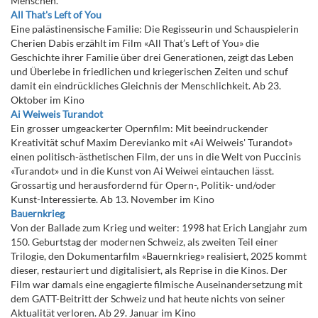
Menschen.
All That's Left of You
Eine palästinensische Familie: Die Regisseurin und Schauspielerin
Cherien Dabis erzählt im Film «All That’s Left of You» die
Geschichte ihrer Familie über drei Generationen, zeigt das Leben
und Überlebe in friedlichen und kriegerischen Zeiten und schuf
damit ein eindrückliches Gleichnis der Menschlichkeit. Ab 23.
Oktober im Kino
Ai Weiweis Turandot
Ein grosser umgeackerter Opernfilm: Mit beeindruckender
Kreativität schuf Maxim Derevianko mit «Ai Weiweis' Turandot»
einen politisch-ästhetischen Film, der uns in die Welt von Puccinis
«Turandot» und in die Kunst von Ai Weiwei eintauchen lässt.
Grossartig und herausfordernd für Opern-, Politik- und/oder
Kunst-Interessierte. Ab 13. November im Kino
Bauernkrieg
Von der Ballade zum Krieg und weiter: 1998 hat Erich Langjahr zum
150. Geburtstag der modernen Schweiz, als zweiten Teil einer
Trilogie, den Dokumentarfilm «Bauernkrieg» realisiert, 2025 kommt
dieser, restauriert und digitalisiert, als Reprise in die Kinos. Der
Film war damals eine engagierte filmische Auseinandersetzung mit
dem GATT-Beitritt der Schweiz und hat heute nichts von seiner
Aktualität verloren. Ab 29. Januar im Kino