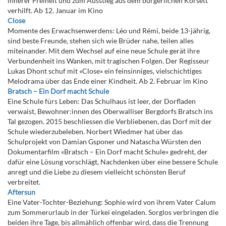
innerer Freiheit und zum Ausstieg aus dem bürgerlichen Korsett
verhilft. Ab 12. Januar im Kino
Close
Momente des Erwachsenwerdens: Léo und Rémi, beide 13-jährig,
sind beste Freunde, stehen sich wie Brüder nahe, teilen alles
miteinander. Mit dem Wechsel auf eine neue Schule gerät ihre
Verbundenheit ins Wanken, mit tragischen Folgen. Der Regisseur
Lukas Dhont schuf mit «Close» ein feinsinniges, vielschichtiges
Melodrama über das Ende einer Kindheit. Ab 2. Februar im Kino
Bratsch – Ein Dorf macht Schule
Eine Schule fürs Leben: Das Schulhaus ist leer, der Dorfladen
verwaist, Bewohner:innen des Oberwalliser Bergdorfs Bratsch ins
Tal gezogen. 2015 beschliessen die Verbliebenen, das Dorf mit der
Schule wiederzubeleben. Norbert Wiedmer hat über das
Schulprojekt von Damian Gsponer und Natascha Würsten den
Dokumentarfilm «Bratsch – Ein Dorf macht Schule» gedreht, der
dafür eine Lösung vorschlägt, Nachdenken über eine bessere Schule
anregt und die Liebe zu diesem vielleicht schönsten Beruf
verbreitet.
Aftersun
Eine Vater-Tochter-Beziehung: Sophie wird von ihrem Vater Calum
zum Sommerurlaub in der Türkei eingeladen. Sorglos verbringen die
beiden ihre Tage, bis allmählich offenbar wird, dass die Trennung