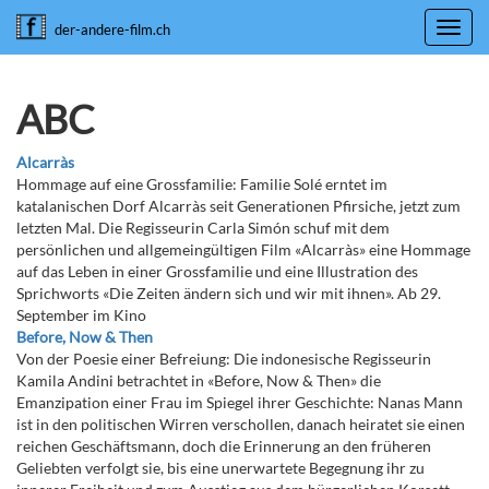
Toggl
der-andere-film.ch
navig
ABC
Alcarràs
Hommage auf eine Grossfamilie: Familie Solé erntet im
katalanischen Dorf Alcarràs seit Generationen Pfirsiche, jetzt zum
letzten Mal. Die Regisseurin Carla Simón schuf mit dem
persönlichen und allgemeingültigen Film «Alcarràs» eine Hommage
auf das Leben in einer Grossfamilie und eine Illustration des
Sprichworts «Die Zeiten ändern sich und wir mit ihnen». Ab 29.
September im Kino
Before, Now & Then
Von der Poesie einer Befreiung: Die indonesische Regisseurin
Kamila Andini betrachtet in «Before, Now & Then» die
Emanzipation einer Frau im Spiegel ihrer Geschichte: Nanas Mann
ist in den politischen Wirren verschollen, danach heiratet sie einen
reichen Geschäftsmann, doch die Erinnerung an den früheren
Geliebten verfolgt sie, bis eine unerwartete Begegnung ihr zu