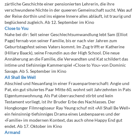
zärtliche Geschichte einer pensionierten Lehrerin, die ihre
verschwundene Nichte in der queeren Gemeinschaft sucht. Was auf
der Reise dorthin und ins eigene Innere alles abläuft, ist traurig und
beglückend zugleich. Ab 12. September im Kino
Close to You
Nahe bei dir: Seit seiner Geschlechtsumwandlung lebt Sam (Elliot
Page) fernab von seiner Familie, bis er nach vier Jahren zum
Geburtstagsfest seines Vaters kommt. Im Zug trifft er Katherine
(Hillary Baack), seine Freundin aus der High School. Die neue
Annäherung an die Familie, die Verwandten und Kat schildert das
intime und tiefsinnige Kammerspiel «Close to You» von Dominic
Savage. Ab 5. September im Kino
All Shall Be Well
Abschied und Neuanfang in einer Frauenpartnerschaft: Angie und
Pat, ein gut situiertes Paar Mitte 60, wohnt seit Jahrzehnten in Pats
Eigentumswohnung. Als Pat überraschend stirbt und kein
Testament vorliegt, ist ihr Bruder Erbe des Nachlasses. Der
Hongkonger Filmregisseur Ray Yeung schuf mit «All Shall Be Well»
ein feinsinnig-tiefsinniges Drama eines Lesbenpaares und der
«Familie» im modernen Kontext, das auch ohne Happy End gut
endet. Ab 17. Oktober im Kino
Armand