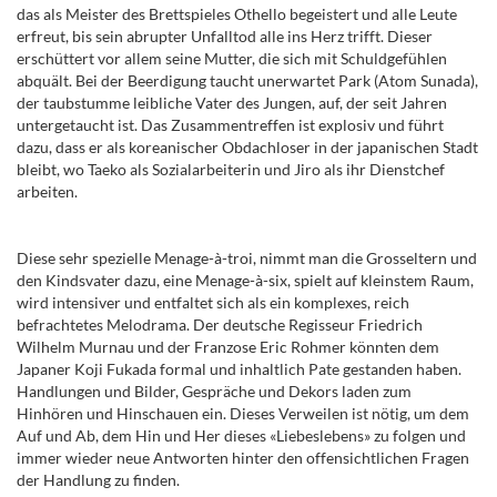
das als Meister des Brettspieles Othello begeistert und alle Leute
erfreut, bis sein abrupter Unfalltod alle ins Herz trifft. Dieser
erschüttert vor allem seine Mutter, die sich mit Schuldgefühlen
abquält. Bei der Beerdigung taucht unerwartet Park (Atom Sunada),
der taubstumme leibliche Vater des Jungen, auf, der seit Jahren
untergetaucht ist. Das Zusammentreffen ist explosiv und führt
dazu, dass er als koreanischer Obdachloser in der japanischen Stadt
bleibt, wo Taeko als Sozialarbeiterin und Jiro als ihr Dienstchef
arbeiten.
Diese sehr spezielle Menage-à-troi, nimmt man die Grosseltern und
den Kindsvater dazu, eine Menage-à-six, spielt auf kleinstem Raum,
wird intensiver und entfaltet sich als ein komplexes, reich
befrachtetes Melodrama. Der deutsche Regisseur Friedrich
Wilhelm Murnau und der Franzose Eric Rohmer könnten dem
Japaner Koji Fukada formal und inhaltlich Pate gestanden haben.
Handlungen und Bilder, Gespräche und Dekors laden zum
Hinhören und Hinschauen ein. Dieses Verweilen ist nötig, um dem
Auf und Ab, dem Hin und Her dieses «Liebeslebens» zu folgen
und
immer wieder neue Antworten hinter den offensichtlichen Fragen
der Handlung zu finden.