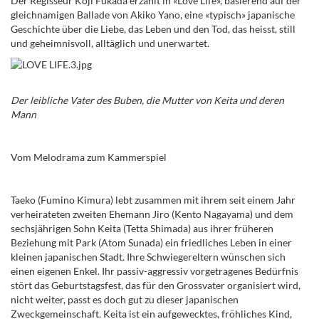
Der Regisseur Koji Fukada erzählt in «Love Life», basierend auf der
gleichnamigen Ballade von Akiko Yano, eine «typisch» japanische
Geschichte über die Liebe, das Leben und den Tod, das heisst, still
und geheimnisvoll, alltäglich und unerwartet.
Der leibliche Vater des Buben, die Mutter von Keita und deren
Mann
Vom Melodrama zum Kammerspiel
Taeko (Fumino Kimura) lebt zusammen mit ihrem seit einem Jahr
verheirateten zweiten Ehemann Jiro (Kento Nagayama) und dem
sechsjährigen Sohn Keita (Tetta Shimada) aus ihrer früheren
Beziehung mit Park (Atom Sunada) ein friedliches Leben in einer
kleinen japanischen Stadt. Ihre Schwiegereltern wünschen sich
einen eigenen Enkel. Ihr passiv-aggressiv vorgetragenes Bedürfnis
stört das Geburtstagsfest, das für den Grossvater organisiert wird,
nicht weiter, passt es doch gut zu dieser japanischen
Zweckgemeinschaft. Keita ist ein aufgewecktes, fröhliches Kind,