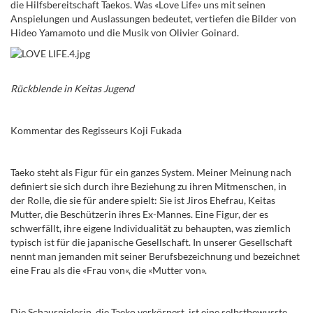
die Hilfsbereitschaft Taekos.
Was «Love Life
»
uns mit seinen
Anspielungen und Auslassungen bedeutet, vertiefen die Bilder von
Hideo Yamamoto und die
Musik von Olivier Goinard.
Rückblende
in Keitas Jugend
Kommentar des Regisseurs Koji Fukada
Taeko steht als Figur für ein ganzes System. Meiner Meinung nach
definiert sie sich durch ihre Beziehung zu ihren Mitmenschen, in
der Rolle, die sie für andere spielt: Sie ist Jiros Ehefrau, Keitas
Mutter, die Beschützerin ihres Ex-Mannes. Eine Figur, der es
schwerfällt, ihre eigene Individualität zu behaupten, was ziemlich
typisch ist für die japanische Gesellschaft. In unserer Gesellschaft
nennt man jemanden mit seiner Berufsbezeichnung und bezeichnet
eine Frau als die «Frau von«, die «Mutter von».
Die Schauspielerin, die Taeko verkörpert, ist eine selbstbewusste