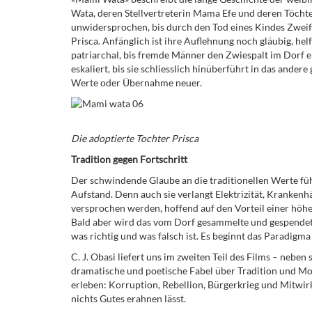
Wata, deren Stellvertreterin Mama Efe und deren Töchte
unwidersprochen, bis durch den Tod eines Kindes Zweifel
Prisca. Anfänglich ist ihre Auflehnung noch gläubig, hel
patriarchal, bis fremde Männer den Zwiespalt im Dorf
eskaliert, bis sie schliesslich hinüberführt in das ande
Werte oder Übernahme neuer.
Die adoptierte Tochter Prisca
Tradition gegen Fortschritt
Der schwindende Glaube an die traditionellen Werte fü
Aufstand. Denn auch sie verlangt Elektrizität, Kranken
versprochen werden, hoffend auf den Vorteil einer höhe
Bald aber wird das vom Dorf gesammelte und gespendete
was richtig und was falsch ist. Es beginnt das Paradigma
C. J. Obasi liefert uns im zweiten Teil des Films – nebe
dramatische und poetische Fabel über Tradition und M
erleben: Korruption, Rebellion, Bürgerkrieg und Mitwir
nichts Gutes erahnen lässt.