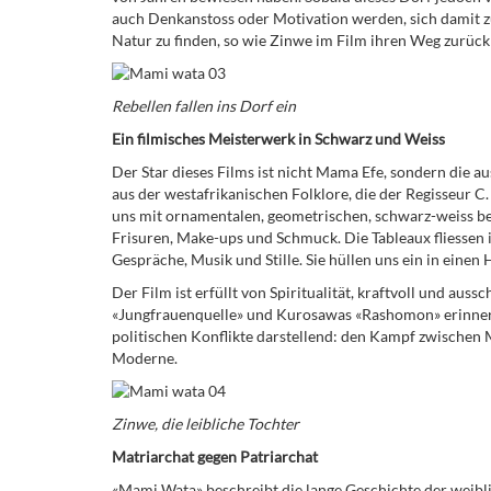
auch Denkanstoss oder Motivation werden, sich damit zu
Natur zu finden, so wie Zinwe im Film ihren Weg zurück
Rebellen fallen ins Dorf ein
Ein filmisches Meisterwerk in Schwarz und Weiss
Der Star dieses Films ist nicht Mama Efe, sondern die 
aus der westafrikanischen Folklore, die der Regisseur C. 
uns mit ornamentalen, geometrischen, schwarz-weiss b
Frisuren, Make-ups und Schmuck. Die Tableaux fliessen 
Gespräche, Musik und Stille. Sie hüllen uns ein in einen
Der Film ist erfüllt von Spiritualität, kraftvoll und aus
«Jungfrauenquelle» und Kurosawas «Rashomon» erinnernd,
politischen Konflikte darstellend: den Kampf zwischen 
Moderne.
Zinwe, die leibliche Tochter
Matriarchat gegen Patriarchat
«Mami Wata» beschreibt die lange Geschichte der weibli