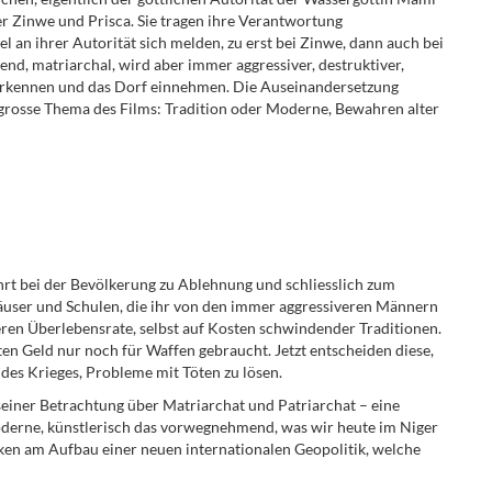
r Zinwe und Prisca. Sie tragen ihre Verantwortung
 an ihrer Autorität sich melden, zu erst bei Zinwe, dann auch bei
fend, matriarchal, wird aber immer aggressiver, destruktiver,
 erkennen und das Dorf einnehmen. Die Auseinandersetzung
re grosse Thema des Films: Tradition oder Moderne, Bewahren alter
hrt bei der Bevölkerung zu Ablehnung und schliesslich zum
häuser und Schulen, die ihr von den immer aggressiveren Männern
ren Überlebensrate, selbst auf Kosten schwindender Traditionen.
n Geld nur noch für Waffen gebraucht. Jetzt entscheiden diese,
 des Krieges, Probleme mit Töten zu lösen.
n seiner Betrachtung über Matriarchat und Patriarchat – eine
oderne, künstlerisch das vorwegnehmend, was wir heute im Niger
ken am Aufbau einer neuen internationalen Geopolitik, welche