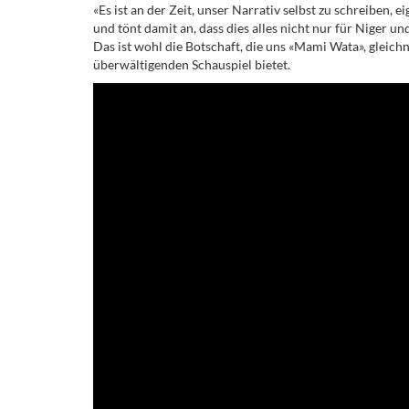
«Es ist an der Zeit, unser Narrativ selbst zu schreiben, 
und tönt damit an, dass dies alles nicht nur für Niger un
Das ist wohl die Botschaft, die uns «Mami Wata», gleich
überwältigenden Schauspiel bietet.