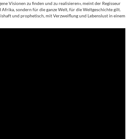
eigene Visionen zu finden und zu realisieren», meint der Regisseur
d Afrika, sondern für die ganze Welt, für die Weltgeschichte gilt.
nishaft und prophetisch, mit Verzweiflung und Lebenslust in einem