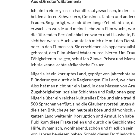
Aus «Director’s Statement»
Ich bin in einer grossen Familie aufgewachsen, in der 
beiden älteren Schwestern, Cousinen, Tanten und andere
Frauen. So geprägt, war mir über lange Zeit nicht klar, d
erwachsen wurde und meine Liebe zum Film wuchs, wurde 
die führenden Persönlichkeiten waren und Haushalte, B
sichtbar waren. Auch konnte ich mich nie mit den Darste
oder in den Filmen sah. Sie erschienen als hypersexualis
gebracht, den Film «Mami Wata» zu realisieren. Um Frau
Fähigkeiten zu zeigen, schuf ich Zinwe, Prisca und Mama
ich sie kenne, echte afrikanische Frauen.
Nigeria ist ein korruptes Land, geprägt von jahrzehnte
Plünderungen durch die Regierungen. Ein Land, welche
Also hat man nicht nur ein Land, in dem Massen von Arm
Zugehörigkeiten, sozialer Schichten und Religionen gespa
Nigeria über ein reiches kulturelles Erbe und eine tradi
500 Sprachen verfügt, sind die Glaubensvorstellungen 
die alten Bräuche gelten heute als böse und dämonisch.
ganzen Land weiterhin Korruption und Armut. Ich habe 
Publikum diese Frage stellen und durch die Geschichte d
Hilfe, dynamisch, wohlhabend, schön und friedlich sein k
von Jahren bewiesen haben. Sobald dieses Dorf jedoch verg