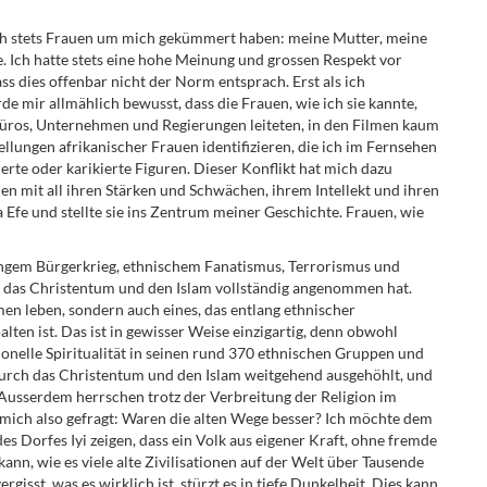
sich stets Frauen um mich gekümmert haben: meine Mutter, meine
. Ich hatte stets eine hohe Meinung und grossen Respekt vor
ass dies offenbar nicht der Norm entsprach. Erst als ich
mir allmählich bewusst, dass die Frauen, wie ich sie kannte,
üros, Unternehmen und Regierungen leiteten, in den Filmen kaum
llungen afrikanischer Frauen identifizieren, die ich im Fernsehen
ierte oder karikierte Figuren. Dieser Konflikt hat mich dazu
en mit all ihren Stärken und Schwächen, ihrem Intellekt und ihren
 Efe und stellte sie ins Zentrum meiner Geschichte. Frauen, wie
langem Bürgerkrieg, ethnischem Fanatismus, Terrorismus und
s das Christentum und den Islam vollständig angenommen hat.
en leben, sondern auch eines, das entlang ethnischer
lten ist. Das ist in gewisser Weise einzigartig, denn obwohl
tionelle Spiritualität in seinen rund 370 ethnischen Gruppen und
durch das Christentum und den Islam weitgehend ausgehöhlt, und
 Ausserdem herrschen trotz der Verbreitung der Religion im
mich also gefragt: Waren die alten Wege besser? Ich möchte dem
es Dorfes Iyi zeigen, dass ein Volk aus eigener Kraft, ohne fremde
ann, wie es viele alte Zivilisationen auf der Welt über Tausende
isst, was es wirklich ist, stürzt es in tiefe Dunkelheit. Dies kann