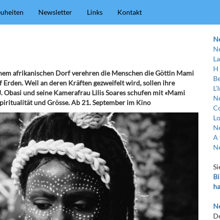
uheiten
Newsletter
Links
Kontakt
N
Ne
La
H
inem afrikanischen Dorf verehren die Menschen die Göttin Mami
Be
 Erden. Weil an deren Kräften gezweifelt wird, sollen ihre
L’
J. Obasi und seine Kamerafrau Lilis Soares schufen mit «Mami
Ne
piritualität und Grösse. Ab 21. September im Kino
C
Lo
Ne
A 
Ne
Si
Bi
ha
Ne
De