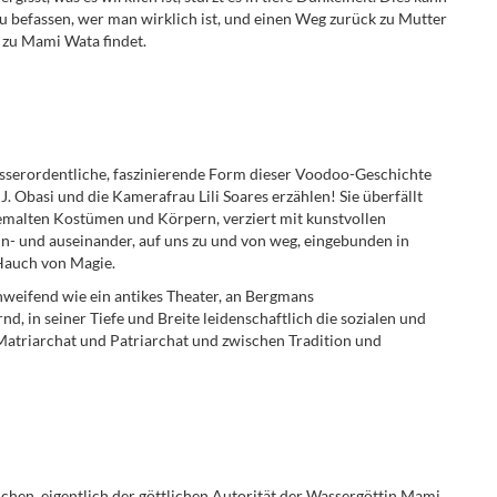
 befassen, wer man wirklich ist, und einen Weg zurück zu Mutter
 zu Mami Wata findet.
ausserordentliche, faszinierende Form dieser Voodoo-Geschichte
J. Obasi und die Kamerafrau Lili Soares erzählen! Sie überfällt
emalten Kostümen und Körpern, verziert mit kunstvollen
in- und auseinander, auf uns zu und von weg, eingebunden in
 Hauch von Magie.
schweifend wie ein antikes Theater, an Bergmans
 in seiner Tiefe und Breite leidenschaftlich die sozialen und
Matriarchat und Patriarchat und zwischen Tradition und
chen, eigentlich der göttlichen Autorität der Wassergöttin Mami