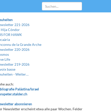
euheiten
wsletter 221-2026
 Hija Cóndor
 IS FOR HAWK
caària
Inconnu de la Grande Arche
wsletter 220-2026
osmos
ve Life
wsletter 219-2026
voix basse
uheiten -
Weiter…
ehe auch:
bliografie Palästina/Israel
nspeter.stalder.ch
wsletter abonnieren
r Newsletter erscheint etwa alle paar Wochen. Felder