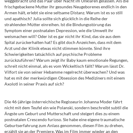
weggebracht und das Paar über Nacht im Unklaren gelassen. Als die
frischgebackene Mutter ihr gesundes Neugeborenes endlich in den
Armen hält, erlebt sie eine seltsame Distanz. Warum ist es so still
und apathisch? Julia sollte sich glücklich in die Reihe der
strahlenden Mütter einreihen. Ist die Bindungsstörung das
Symptom einer postnatalen Depression, wie die Umwelt ihr
weismachen will? Oder ist es gar nicht ihr Kind, das sie aus dem
Spital zurückerhalten hat? Es gibt doch Anzeichen, dass mit dem
Arzt und der Klinik etwas nicht stimmen könnte.
S
ind ihre
Schwierigkeiten tatsächlich auf psychische Probleme
zurückzuführen? Warum zeigt ihr Baby kaum emotionale Regungen,
schreit nicht einmal, als es vom Wickeltisch fällt? Warum lässt Dr.
Vilfort sie von seiner Hebamme regelrecht überwachen? Und was
hat es mit der merkwürdigen Obsession des Mediziners mit einem
Axolotl in seiner Praxis auf sich?
Die 46-jährige österreichische Regisseurin Johanna Moder fährt
nicht mit dem Teufel ein wie Polanski, sondern beschreibt subtil die
Ängste um Geburt und Mutterschaft und steigert dies zu einem
postnatalen Crescendo furioso. Sie habe eine eigene traumatische
Geburtserfahrung zum Anlass genommen, diesen Film zu drehen,
erzählt sie an der Premiere. Was im Film immer wieder an den