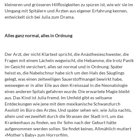
kleineren und grösseren Hilflosigkeiten zu spüren ist, wie wir sie im
Umgang mit Spitälern und Ärzten aus eigener Erfahrung kennen,
entwickelt sich bei Julia zum Drama.
Alles ganz normal, alles in Ordnung
Der Arzt, der nicht Klartext spricht, die Anästhesieschwester, die
Fragen mit einem Lächeln wegwischt, die Hebamme, die trotz Panik
im Gesicht versichert, alles sei normal und in Ordnung. Später
heisst es, die Nabelschnur habe sich um den Hals des Säuglings
gelegt, was einen zeitweiligen Sauerstoffmangel bewirkt habe,
weswegen er in aller Eile aus dem Kreisssaal in die Neonatologie
eines anderen Spitals gefahren wurde. Die erwartete Magie bleibt
aus. Das Kind ist Julia fremd. Im Umfeld gibt es seltsame
Entdeckungen wie jene mit dem mexikanische Schwanzlurch
Axolotl im Büro des Arztes. Und später sehen wir, wie Julia nachts,
allein und verzweifelt durch die Strassen der Stadt irrt, um das
Krankenhaus zu finden, wo ihr Sohn nach der Geburt hätte
aufgenommen werden sollen. Sie findet keines. Allmählich mutiert
«Mother
'
s Baby» zum Horrorfilm.