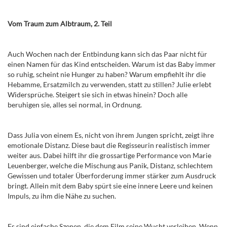
Vom Traum zum Albtraum, 2. Teil
Auch Wochen nach der Entbindung kann sich das Paar nicht für
einen Namen für das Kind entscheiden. Warum ist das Baby immer
so ruhig, scheint nie Hunger zu haben? Warum empfiehlt ihr die
Hebamme, Ersatzmilch zu verwenden, statt zu stillen? Julie erlebt
Widersprüche. Steigert sie sich in etwas hinein? Doch alle
beruhigen sie, alles sei normal, in Ordnung.
Dass Julia von einem Es, nicht von ihrem Jungen spricht, zeigt ihre
emotionale Distanz. Diese baut die Regisseurin realistisch immer
weiter aus. Dabei hilft ihr die grossartige Performance von Marie
Leuenberger, welche die Mischung aus Panik, Distanz, schlechtem
Gewissen und totaler Überforderung immer stärker zum Ausdruck
bringt. Allein mit dem Baby spürt sie eine innere Leere und keinen
Impuls, zu ihm die Nähe zu suchen.
Es sind einfache Szenen, die dem Film seine Wucht verleihen. Wenn