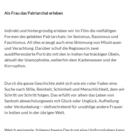
Als Frau das Patriarchat erleben
Indirekt und hintergründig erleben wir im Film die vielfältigen
Formen des gelebten Patriarchats: im Sexismus, Rassismus und
Faschismus. All dies erzeugt auch eine Stimmung von Misstrauen
und Verachtung. Darüber schuf die Regisseurin zwei
ausdifferenzierte Porträts mit den in Indien hartnäckigen Übeln,
aktuell der Islamophobie, weiterhin dem Kastenwesen und der
Korruption.
Durch die ganze Geschichte zieht sich wie ein roter Faden eine
Suche nach Stille, Reinheit, Schönheit und Menschlichkeit, dem wir
Schritt um Schritt folgen. Das erfüllt vor allem das Leben von
Santosh abwechslungsweis mit Glück oder Unglück, Aufhellung
oder Verdunkelung ─ stellvertretend für unzählige andere Frauen
in Indien und in der übrigen Welt.
Welch eminente, folgenschwere Deutung eine Uniformhaben kann,