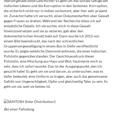
Warum gerade diese Geschichte?
Es geht um das soziale Gefüge des
indischen Lebens und die Korruption in den Systemen. Korruption,
die sicherlich nicht nur in Indien vorkommt, aber hier sehr präsent
ist. Zunächst hatte ich versucht, einen Dokumentarfilm über Gewalt
gegen Frauen zu drehen. Während der Recherche stiess ich auf
entsetzliche Details. Ich versuchte, mich in diese Gewalt
hineinzuversetzen und sie zu sezieren, gab aber den
dokumentarischen Ansatz bald auf. Dann wurde ich 2012 von
einem Bild beeindruckt, das nach der schrecklichen
Gruppenvergewaltigung in einem Bus in Delhi veröffentlicht
wurde. Es zeigte weibliche Demonstrantinnen, die einer indischen
Polizistin gegenüberstanden. Der Gesichtsausdruck dieser
Polizistin, eine Mischung aus Hass und Wut, faszinierte mich so
sehr, dass ich sofort wusste: Das ist der Ausgangspunkt, den ich
gesucht habe! Es geht um sie und darum, zu untersuchen, was es
tiefer bedeutet, eine Uniform zu tragen, aber auch das gemeinsame
Gefühl von Ungerechtigkeit, Opfer und gleichzeitig Täter zu sein. Es
geht um sie, weil sie beides ist.
Bei einer Fahndung