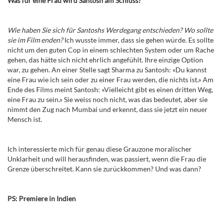
Was für eine Frau wird Santosh am Schluss?
Wie haben Sie sich für Santoshs Werdegang entschieden? Wo sollte
sie im Film enden?
Ich wusste immer, dass sie gehen würde. Es sollte
nicht um den guten Cop in einem schlechten System oder um Rache
gehen, das hätte sich nicht ehrlich angefühlt. Ihre einzige Option
war, zu gehen. An einer Stelle sagt Sharma zu Santosh: «Du kannst
eine Frau wie ich sein oder zu einer Frau werden, die nichts ist.» Am
Ende des Films meint Santosh: «Vielleicht gibt es einen dritten Weg,
eine Frau zu sein.» Sie weiss noch nicht, was das bedeutet, aber sie
nimmt den Zug nach Mumbai und erkennt, dass sie jetzt ein neuer
Mensch ist.
Ich interessierte mich für genau diese Grauzone moralischer
Unklarheit und will herausfinden, was passiert, wenn die Frau die
Grenze überschreitet. Kann sie zurückkommen? Und was dann?
PS: Premiere in Indien