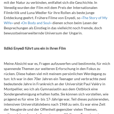
mit der Natur zu verbinden, entfaltet sich die Geschichte. In
Venedig wurden der Film mit dem Preis der Internationalen
Filmkritik und Luna Wedler für ihre Rollen als beste junge
Entdeckung geehrt. Frühere Filme von Enyedi, so
«The Story of My
Wife»
und
«On Body and Soul»
dienen schon beim Lesen der
Besprechungen als Einstieg in das vielleicht noch fremde, doch
bewusstseinserweiternde Universum der Ungarin.
Ildikó Enyedi führt uns ein in ihren Film
Meine Absicht war es, Fragen aufzuwerfen und bestimmte, für mich
spannende Themen zur weiteren Erforschung in den Fokus zu
rücken. Diese haben viel mit meinem persönlichen Werdegang zu
tun: Ich war in den 70er Jahren ein Teenager und verbrachte zwei
bedeutende Jahre in Frankreich an der Universität Paul Valéry in
Montpellier, wo ich als Gymnasiastin aus dem Ostblock eine
Sondergenehmigung erhalten hatte. Sie können sich vorstellen, wie
prägend es für eine 16- bis 17-Jährige war, Teil dieses pulsierenden,
intensiven Universitätslebens nach 1968 zu sein. Es war eine Zeit
der Neugierde und der Offenheit gegenüber vielen Themen,