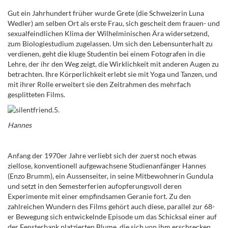
Gut ein Jahrhundert früher wurde Grete (die Schweizerin Luna
Wedler) am selben Ort als erste Frau, sich gescheit dem frauen- und
sexualfeindlichen Klima der Wilhelminischen Ära widersetzend,
zum Biologiestudium zugelassen. Um sich den Lebensunterhalt zu
verdienen, geht die kluge Studentin bei einem Fotografen in die
Lehre, der ihr den Weg zeigt, die Wirklichkeit mit anderen Augen zu
betrachten. Ihre Körperlichkeit erlebt sie mit Yoga und Tanzen, und
mit ihrer Rolle erweitert sie den Zeitrahmen des mehrfach
gesplitteten Films.
Hannes
Anfang der 1970er Jahre verliebt sich der zuerst noch etwas
ziellose, konventionell aufgewachsene Studienanfänger Hannes
(Enzo Brumm), ein Aussenseiter, in seine Mitbewohnerin Gundula
und setzt in den Semesterferien aufopferungsvoll deren
Experimente mit einer empfindsamen Geranie fort. Zu den
zahlreichen Wundern des Films gehört auch diese, parallel zur 68-
er Bewegung sich entwickelnde Episode um das Schicksal einer auf
der Fensterbank platzierten Blume, die sich von ihm erschrecken