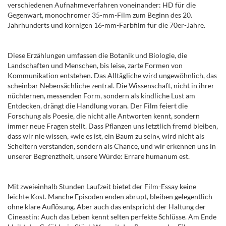
verschiedenen Aufnahmeverfahren voneinander: HD für die
Gegenwart, monochromer 35-mm-Film zum Beginn des 20.
Jahrhunderts und körnigen 16-mm-Farbfilm für die 70er-Jahre.
Diese Erzählungen umfassen die Botanik und Biologie, die
Landschaften und Menschen, bis leise, zarte Formen von
Kommunikation entstehen. Das Alltägliche wird ungewöhnlich, das
scheinbar Nebensächliche zentral. Die Wissenschaft, nicht in ihrer
nüchternen, messenden Form, sondern als kindliche Lust am
Entdecken, drängt die Handlung voran. Der Film feiert die
Forschung als Poesie, die nicht alle Antworten kennt, sondern
immer neue Fragen stellt. Dass Pflanzen uns letztlich fremd bleiben,
dass wir nie wissen, «wie es ist, ein Baum zu sein», wird nicht als
Scheitern verstanden, sondern als Chance, und wir erkennen uns in
unserer Begrenztheit, unsere Würde: Errare humanum est.
Mit zweieinhalb Stunden Laufzeit bietet der Film-Essay keine
leichte Kost. Manche Episoden enden abrupt, bleiben gelegentlich
ohne klare Auflösung. Aber auch das entspricht der Haltung der
Cineastin: Auch das Leben kennt selten perfekte Schlüsse. Am Ende