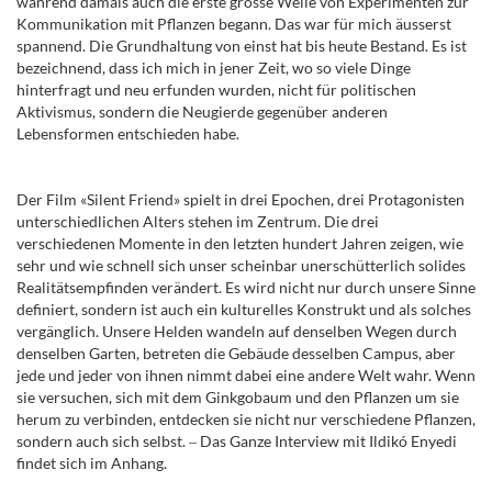
während damals auch die erste grosse Welle von Experimenten zur
Kommunikation mit Pflanzen begann. Das war für mich äusserst
spannend. Die Grundhaltung von einst hat bis heute Bestand. Es ist
bezeichnend, dass ich mich in jener Zeit, wo so viele Dinge
hinterfragt und neu erfunden wurden, nicht für politischen
Aktivismus, sondern die Neugierde gegenüber anderen
Lebensformen entschieden habe.
Der Film «Silent Friend» spielt in drei Epochen, drei Protagonisten
unterschiedlichen Alters stehen im Zentrum. Die drei
verschiedenen Momente in den letzten hundert Jahren zeigen, wie
sehr und wie schnell sich unser scheinbar unerschütterlich solides
Realitätsempfinden verändert. Es wird nicht nur durch unsere Sinne
definiert, sondern ist auch ein kulturelles Konstrukt und als solches
vergänglich. Unsere Helden wandeln auf denselben Wegen durch
denselben Garten, betreten die Gebäude desselben Campus, aber
jede und jeder von ihnen nimmt dabei eine andere Welt wahr. Wenn
sie versuchen, sich mit dem Ginkgobaum und den Pflanzen um sie
herum zu verbinden, entdecken sie nicht nur verschiedene Pflanzen,
sondern auch sich selbst.
‒
Das Ganze Interview mit Ildikó Enyedi
findet sich im Anhang.