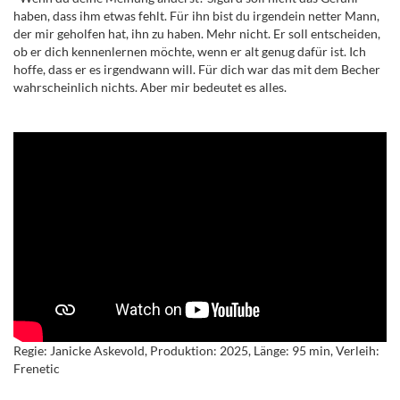
haben, dass ihm etwas fehlt. Für ihn bist du irgendein netter Mann,
der mir geholfen hat, ihn zu haben. Mehr nicht. Er soll entscheiden,
ob er dich kennenlernen möchte, wenn er alt genug dafür ist. Ich
hoffe, dass er es irgendwann will. Für dich war das mit dem Becher
wahrscheinlich nichts. Aber mir bedeutet es alles.
Regie: Janicke Askevold, Produktion: 2025, Länge: 95 min, Verleih:
Frenetic