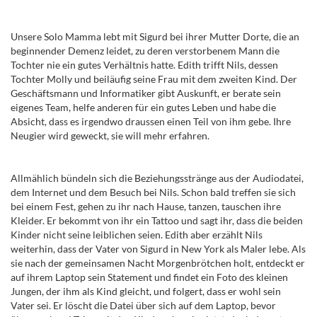
Unsere Solo Mamma lebt mit Sigurd bei ihrer Mutter Dorte, die an
beginnender Demenz leidet, zu deren verstorbenem Mann die
Tochter nie ein gutes Verhältnis hatte. Edith trifft Nils, dessen
Tochter Molly und beiläufig seine Frau mit dem zweiten Kind. Der
Geschäftsmann und Informatiker gibt Auskunft, er berate sein
eigenes Team, helfe anderen für ein gutes Leben und habe die
Absicht, dass es irgendwo draussen einen Teil von ihm gebe. Ihre
Neugier wird geweckt, sie will mehr erfahren.
Allmählich bündeln sich die Beziehungsstränge aus der Audiodatei,
dem Internet und dem Besuch bei Nils. Schon bald treffen sie sich
bei einem Fest, gehen zu ihr nach Hause, tanzen, tauschen ihre
Kleider. Er bekommt von ihr ein Tattoo und sagt ihr, dass die beiden
Kinder nicht seine leiblichen seien. Edith aber erzählt Nils
weiterhin, dass der Vater von Sigurd in New York als Maler lebe. Als
sie nach der gemeinsamen Nacht Morgenbrötchen holt, entdeckt er
auf ihrem Laptop sein Statement und findet ein Foto des kleinen
Jungen, der ihm als Kind gleicht, und folgert, dass er wohl sein
Vater sei. Er löscht die Datei über sich auf dem Laptop, bevor