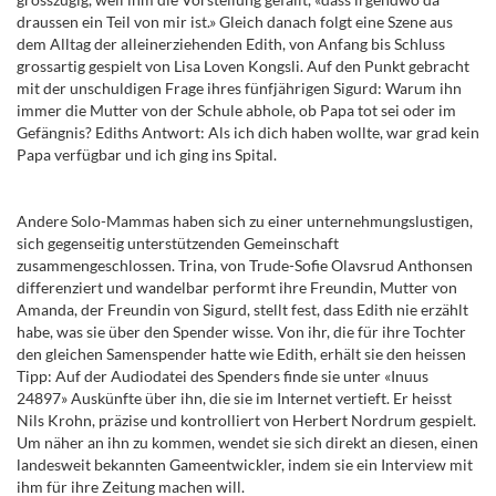
draussen ein Teil von mir ist.» Gleich danach folgt eine Szene aus
dem Alltag der alleinerziehenden Edith, von Anfang bis Schluss
grossartig gespielt von Lisa Loven Kongsli. Auf den Punkt gebracht
mit der unschuldigen Frage ihres fünfjährigen Sigurd: Warum ihn
immer die Mutter von der Schule abhole, ob Papa tot sei oder im
Gefängnis? Ediths Antwort: Als ich dich haben wollte, war grad kein
Papa verfügbar und ich ging ins Spital.
Andere Solo-Mammas haben sich zu einer unternehmungslustigen,
sich gegenseitig unterstützenden Gemeinschaft
zusammengeschlossen. Trina, von Trude-Sofie Olavsrud Anthonsen
differenziert und wandelbar performt ihre Freundin, Mutter von
Amanda, der Freundin von Sigurd, stellt fest, dass Edith nie erzählt
habe, was sie über den Spender wisse. Von ihr, die für ihre Tochter
den gleichen Samenspender hatte wie Edith, erhält sie den heissen
Tipp: Auf der Audiodatei des Spenders finde sie unter «Inuus
24897» Auskünfte über ihn, die sie im Internet vertieft. Er heisst
Nils Krohn, präzise und kontrolliert von Herbert Nordrum gespielt.
Um näher an ihn zu kommen, wendet sie sich direkt an diesen, einen
landesweit bekannten Gameentwickler, indem sie ein Interview mit
ihm für ihre Zeitung machen will.