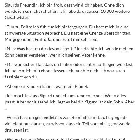
Sigurds Freundin. Ich bin froh, dass wir dich haben. Ohne dich
würde ich es nicht schaffen. Ich habe da draussen 10 000 weitere
Geschwister.
·
Tim zu Edith: Ich fühle mich hintergangen. Du hast mich in eine
schwierige Situation gebracht. Du hast eine Grenze überschritten.
Mir gegenüber. Edith: Ja, und es tut mir sehr leid.
·
Nils: Was hast du dir davon erhofft? Ich dachte, ich würde meinen
Sohn besser verstehen, wenn ich seinen Vater kenne.
·
Dir war sicher klar, dass du früher oder später auffliegen würdest.
Ich habe mich mitreissen lassen. Ich mochte dich. Ich war auch
fasziniert von dir.
·
Allein ein Kind zu haben, war mein Plan B.
·
Ich möchte, dass Sigurd und ich uns kennenlernen. Wenn alles
passt. Aber schlussendlich liegt es bei dir. Sigurd ist dein Sohn. Aber
...
·
Wieso hast du gespendet? Es war ziemlich spontan. Es ging mir
vielleicht nur darum, zu wissen, dass ein Teil von mir irgendwo da
draussen ist.
·
Wenn du deine Meinung änderst? Sigurd soll nicht das Gefühl