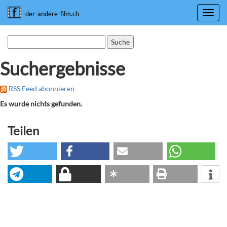
Toggl
der-andere-film.ch
navig
Suchergebnisse
RSS Feed abonnieren
Es wurde nichts gefunden.
Teilen