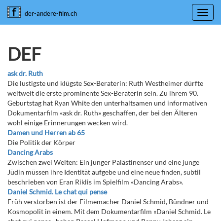
Toggl
der-andere-film.ch
navig
DEF
ask dr. Ruth
Die lustigste und klügste Sex-Beraterin: Ruth Westheimer dürfte
weltweit die erste prominente Sex-Beraterin sein. Zu ihrem 90.
Geburtstag hat Ryan White den unterhaltsamen und informativen
Dokumentarfilm «ask dr. Ruth» geschaffen, der bei den Älteren
wohl einige Erinnerungen wecken wird.
Damen und Herren ab 65
Die Politik der Körper
Dancing Arabs
Zwischen zwei Welten: Ein junger Palästinenser und eine junge
Jüdin müssen ihre Identität aufgebe und eine neue finden, subtil
beschrieben von Eran Riklis im Spielfilm «Dancing Arabs».
Daniel Schmid. Le chat qui pense
Früh verstorben ist der Filmemacher Daniel Schmid, Bündner und
Kosmopolit in einem. Mit dem Dokumentarfilm «Daniel Schmid. Le