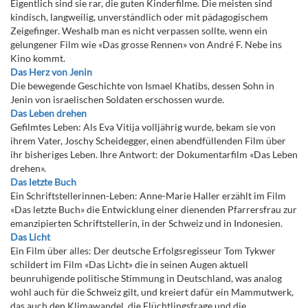
Eigentlich sind sie rar, die guten Kinderfilme. Die meisten sind
kindisch, langweilig, unverständlich oder mit pädagogischem
Zeigefinger. Weshalb man es nicht verpassen sollte, wenn ein
gelungener Film wie «Das grosse Rennen» von André F. Nebe ins
Kino kommt.
Das Herz von Jenin
Die bewegende Geschichte von Ismael Khatibs, dessen Sohn in
Jenin von israelischen Soldaten erschossen wurde.
Das Leben drehen
Gefilmtes Leben: Als Eva Vitija volljährig wurde, bekam sie von
ihrem Vater, Joschy Scheidegger, einen abendfüllenden Film über
ihr bisheriges Leben. Ihre Antwort: der Dokumentarfilm «Das Leben
drehen».
Das letzte Buch
Ein Schriftstellerinnen-Leben: Anne-Marie Haller erzählt im Film
«Das letzte Buch» die Entwicklung einer dienenden Pfarrersfrau zur
emanzipierten Schriftstellerin, in der Schweiz und in Indonesien.
Das Licht
Ein Film über alles: Der deutsche Erfolgsregisseur Tom Tykwer
schildert im Film «Das Licht» die in seinen Augen aktuell
beunruhigende politische Stimmung in Deutschland, was analog
wohl auch für die Schweiz gilt, und kreiert dafür ein Mammutwerk,
das auch den Klimawandel, die Flüchtlingsfrage und die