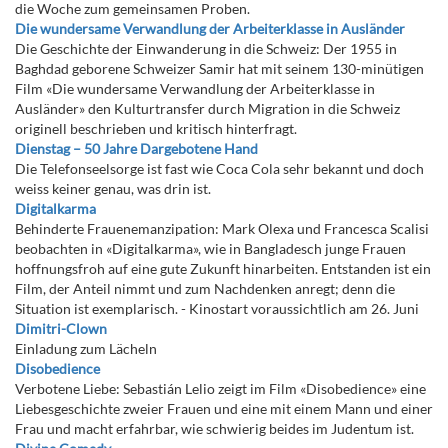
die Woche zum gemeinsamen Proben.
Die wundersame Verwandlung der Arbeiterklasse in Ausländer
Die Geschichte der Einwanderung in die Schweiz: Der 1955 in
Baghdad geborene Schweizer Samir hat mit seinem 130-minütigen
Film «Die wundersame Verwandlung der Arbeiterklasse in
Ausländer» den Kulturtransfer durch Migration in die Schweiz
originell beschrieben und kritisch hinterfragt.
Dienstag – 50 Jahre Dargebotene Hand
Die Telefonseelsorge ist fast wie Coca Cola sehr bekannt und doch
weiss keiner genau, was drin ist.
Digitalkarma
Behinderte Frauenemanzipation: Mark Olexa und Francesca Scalisi
beobachten in «Digitalkarma», wie in Bangladesch junge Frauen
hoffnungsfroh auf eine gute Zukunft hinarbeiten. Entstanden ist ein
Film, der Anteil nimmt und zum Nachdenken anregt; denn die
Situation ist exemplarisch. - Kinostart voraussichtlich am 26. Juni
Dimitri-Clown
Einladung zum Lächeln
Disobedience
Verbotene Liebe: Sebastián Lelio zeigt im Film «Disobedience» eine
Liebesgeschichte zweier Frauen und eine mit einem Mann und einer
Frau und macht erfahrbar, wie schwierig beides im Judentum ist.