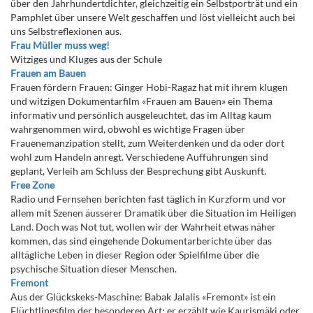
über den Jahrhundertdichter, gleichzeitig ein Selbstporträt und ein
Pamphlet über unsere Welt geschaffen und löst vielleicht auch bei
uns Selbstreflexionen aus.
Frau Müller muss weg!
Witziges und Kluges aus der Schule
Frauen am Bauen
Frauen fördern Frauen: Ginger Hobi-Ragaz hat mit ihrem klugen
und witzigen Dokumentarfilm «Frauen am Bauen» ein Thema
informativ und persönlich ausgeleuchtet, das im Alltag kaum
wahrgenommen wird, obwohl es wichtige Fragen über
Frauenemanzipation stellt, zum Weiterdenken und da oder dort
wohl zum Handeln anregt. Verschiedene Aufführungen sind
geplant, Verleih am Schluss der Besprechung gibt Auskunft.
Free Zone
Radio und Fernsehen berichten fast täglich in Kurzform und vor
allem mit Szenen äusserer Dramatik über die Situation im Heiligen
Land. Doch was Not tut, wollen wir der Wahrheit etwas näher
kommen, das sind eingehende Dokumentarberichte über das
alltägliche Leben in dieser Region oder Spielfilme über die
psychische Situation dieser Menschen.
Fremont
Aus der Glückskeks-Maschine: Babak Jalalis «Fremont» ist ein
Flüchtlingsfilm der besonderen Art; er erzählt wie Kaurismäki oder