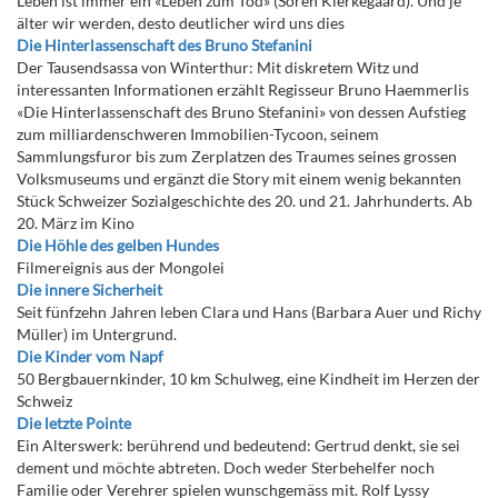
Leben ist immer ein «Leben zum Tod» (Sören Kierkegaard). Und je
älter wir werden, desto deutlicher wird uns dies
Die Hinterlassenschaft des Bruno Stefanini
Der Tausendsassa von Winterthur: Mit diskretem Witz und
interessanten Informationen erzählt Regisseur Bruno Haemmerlis
«Die Hinterlassenschaft des Bruno Stefanini» von dessen Aufstieg
zum milliardenschweren Immobilien-Tycoon, seinem
Sammlungsfuror bis zum Zerplatzen des Traumes seines grossen
Volksmuseums und ergänzt die Story mit einem wenig bekannten
Stück Schweizer Sozialgeschichte des 20. und 21. Jahrhunderts. Ab
20. März im Kino
Die Höhle des gelben Hundes
Filmereignis aus der Mongolei
Die innere Sicherheit
Seit fünfzehn Jahren leben Clara und Hans (Barbara Auer und Richy
Müller) im Untergrund.
Die Kinder vom Napf
50 Bergbauernkinder, 10 km Schulweg, eine Kindheit im Herzen der
Schweiz
Die letzte Pointe
Ein Alterswerk: berührend und bedeutend: Gertrud denkt, sie sei
dement und möchte abtreten. Doch weder Sterbehelfer noch
Familie oder Verehrer spielen wunschgemäss mit. Rolf Lyssy