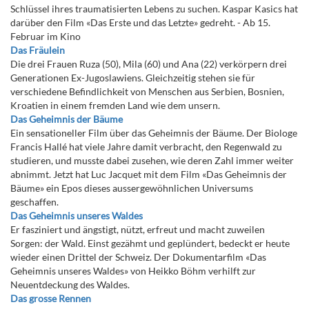
Schlüssel ihres traumatisierten Lebens zu suchen. Kaspar Kasics hat
darüber den Film «Das Erste und das Letzte» gedreht. - Ab 15.
Februar im Kino
Das Fräulein
Die drei Frauen Ruza (50), Mila (60) und Ana (22) verkörpern drei
Generationen Ex-Jugoslawiens. Gleichzeitig stehen sie für
verschiedene Befindlichkeit von Menschen aus Serbien, Bosnien,
Kroatien in einem fremden Land wie dem unsern.
Das Geheimnis der Bäume
Ein sensationeller Film über das Geheimnis der Bäume. Der Biologe
Francis Hallé hat viele Jahre damit verbracht, den Regenwald zu
studieren, und musste dabei zusehen, wie deren Zahl immer weiter
abnimmt. Jetzt hat Luc Jacquet mit dem Film «Das Geheimnis der
Bäume» ein Epos dieses aussergewöhnlichen Universums
geschaffen.
Das Geheimnis unseres Waldes
Er fasziniert und ängstigt, nützt, erfreut und macht zuweilen
Sorgen: der Wald. Einst gezähmt und geplündert, bedeckt er heute
wieder einen Drittel der Schweiz. Der Dokumentarfilm «Das
Geheimnis unseres Waldes» von Heikko Böhm verhilft zur
Neuentdeckung des Waldes.
Das grosse Rennen