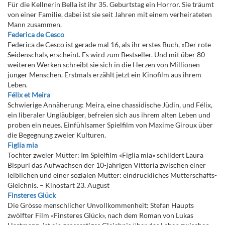
Für die Kellnerin Bella ist ihr 35. Geburtstag ein Horror. Sie träumt
von einer Familie, dabei ist sie seit Jahren mit einem verheirateten
Mann zusammen.
Federica de Cesco
Federica de Cesco ist gerade mal 16, als ihr erstes Buch, «Der rote
Seidenschal», erscheint. Es wird zum Bestseller. Und mit über 80
weiteren Werken schreibt sie sich in die Herzen von Millionen
junger Menschen. Erstmals erzählt jetzt ein Kinofilm aus ihrem
Leben.
Félix et Meira
Schwierige Annäherung: Meira, eine chassidische Jüdin, und Félix,
ein liberaler Ungläubiger, befreien sich aus ihrem alten Leben und
proben ein neues. Einfühlsamer Spielfilm von Maxime Giroux über
die Begegnung zweier Kulturen.
Figlia mia
Tochter zweier Mütter: Im Spielfilm «Figlia mia» schildert Laura
Bispuri das Aufwachsen der 10-jährigen Vittoria zwischen einer
leiblichen und einer sozialen Mutter: eindrückliches Mutterschafts-
Gleichnis. – Kinostart 23. August
Finsteres Glück
Die Grösse menschlicher Unvollkommenheit: Stefan Haupts
zwölfter Film «Finsteres Glück», nach dem Roman von Lukas