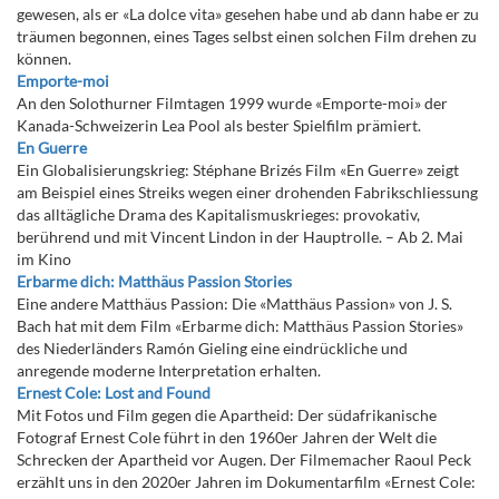
gewesen, als er «La dolce vita» gesehen habe und ab dann habe er zu
träumen begonnen, eines Tages selbst einen solchen Film drehen zu
können.
Emporte-moi
An den Solothurner Filmtagen 1999 wurde «Emporte-moi» der
Kanada-Schweizerin Lea Pool als bester Spielfilm prämiert.
En Guerre
Ein Globalisierungskrieg: Stéphane Brizés Film «En Guerre» zeigt
am Beispiel eines Streiks wegen einer drohenden Fabrikschliessung
das alltägliche Drama des Kapitalismuskrieges: provokativ,
berührend und mit Vincent Lindon in der Hauptrolle. – Ab 2. Mai
im Kino
Erbarme dich: Matthäus Passion Stories
Eine andere Matthäus Passion: Die «Matthäus Passion» von J. S.
Bach hat mit dem Film «Erbarme dich: Matthäus Passion Stories»
des Niederländers Ramón Gieling eine eindrückliche und
anregende moderne Interpretation erhalten.
Ernest Cole: Lost and Found
Mit Fotos und Film gegen die Apartheid: Der südafrikanische
Fotograf Ernest Cole führt in den 1960er Jahren der Welt die
Schrecken der Apartheid vor Augen. Der Filmemacher Raoul Peck
erzählt uns in den 2020er Jahren im Dokumentarfilm «Ernest Cole: