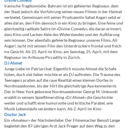
Divine Comedy
Iranische Tragikomödie: Bahram ist ein gefeierter Regisseur, dem
der Staat jedoch die Vorführung seines neuen Filmes in der Heimat
verbietet. Gemeinsam mit seiner Produzentin Safad Asgari setzt er
alles daran, den Film dennoch in ein Kino zu bringen. Eine feine und
gleichzeitig radikale Satire ist «Divine Comedy», die daran erinnert,
dass Kino und Lachen Akte des Widerstandes und der Aufklärung
sein können. Der ebenfalls gefeierte Regisseur unseres Films, Ali
Asgari, lacht mit seinem Film den Unterdrückern frontal und frech
ins Gesicht. Ab 23. April im Kino, am Samstag, 25. April, mit dem
Regisseur im Arthouse Piccadilly in Zürich.
DJ Ahmet
Junge Liebe im Patriarchat: Eigentlich müsste Ahmet die Schafe
hüten, doch viel lieber möchte er als DJ auftreten. Die Träume des
Teenagers prallen auf die raue Realität eines kleinen Dorfes in
Nordmazedonien, bis der Hirt die gleichaltrige Aya kennenlernt.
Der in New York geborene Nordmazedonier Georgi M. Unkovski
erzählt in seinem Spielfilmerstling «DJ Ahmet» die Geschichte
weiter und schafft eine humorvolle und kritische Parabel, wie
Musik Lebensläufe verändern kann. Ab 2. April im Kino
Doctor Jack
Ein «Amateur» der Nächstenliebe: Der Filmemacher Benoit Lange
begleitet den 87-jährigen Arzt Jack Preger auf dem Weg zu den