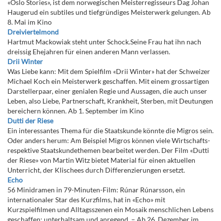
«Oslo Stories», ist dem norwegischen Meisterregisseurs Dag Johan
Haugerud ein subtiles und tiefgründiges Meisterwerk gelungen. Ab
8. Mai im Kino
Dreiviertelmond
Hartmut Mackowiak steht unter Schock.Seine Frau hat ihn nach
dreissig Ehejahren für einen anderen Mann verlassen.
Drii Winter
Was Liebe kann: Mit dem Spielfilm «Drii Winter» hat der Schweizer
Michael Koch ein Meisterwerk geschaffen. Mit einem grossartigen
Darstellerpaar, einer genialen Regie und Aussagen, die auch unser
Leben, also Liebe, Partnerschaft, Krankheit, Sterben, mit Deutungen
bereichern können. Ab 1. September im Kino
Dutti der Riese
Ein interessantes Thema für die Staatskunde könnte die Migros sein.
Oder anders herum: Am Beispiel Migros können viele Wirtschafts-
respektive Staatskundethemen bearbeitet werden. Der Film «Dutti
der Riese» von Martin Witz bietet Material für einen aktuellen
Unterricht, der Klischees durch Differenzierungen ersetzt.
Echo
56 Minidramen in 79-Minuten-Film: Rúnar Rúnarsson, ein
internationaler Star des Kurzfilms, hat in «Echo» mit
Kurzspielfilmen und Alltagsszenen ein Mosaik menschlichen Lebens
geschaffen: unterhaltsam und anregend. – Ab 26. Dezember im