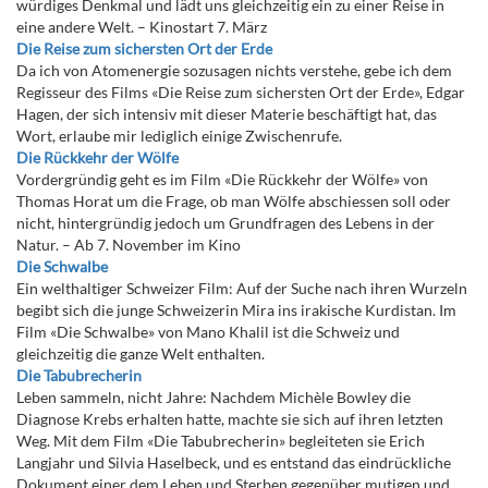
würdiges Denkmal und lädt uns gleichzeitig ein zu einer Reise in
eine andere Welt. – Kinostart 7. März
Die Reise zum sichersten Ort der Erde
Da ich von Atomenergie sozusagen nichts verstehe, gebe ich dem
Regisseur des Films «Die Reise zum sichersten Ort der Erde», Edgar
Hagen, der sich intensiv mit dieser Materie beschäftigt hat, das
Wort, erlaube mir lediglich einige Zwischenrufe.
Die Rückkehr der Wölfe
Vordergründig geht es im Film «Die Rückkehr der Wölfe» von
Thomas Horat um die Frage, ob man Wölfe abschiessen soll oder
nicht, hintergründig jedoch um Grundfragen des Lebens in der
Natur. – Ab 7. November im Kino
Die Schwalbe
Ein welthaltiger Schweizer Film: Auf der Suche nach ihren Wurzeln
begibt sich die junge Schweizerin Mira ins irakische Kurdistan. Im
Film «Die Schwalbe» von Mano Khalil ist die Schweiz und
gleichzeitig die ganze Welt enthalten.
Die Tabubrecherin
Leben sammeln, nicht Jahre: Nachdem Michèle Bowley die
Diagnose Krebs erhalten hatte, machte sie sich auf ihren letzten
Weg. Mit dem Film «Die Tabubrecherin» begleiteten sie Erich
Langjahr und Silvia Haselbeck, und es entstand das eindrückliche
Dokument einer dem Leben und Sterben gegenüber mutigen und