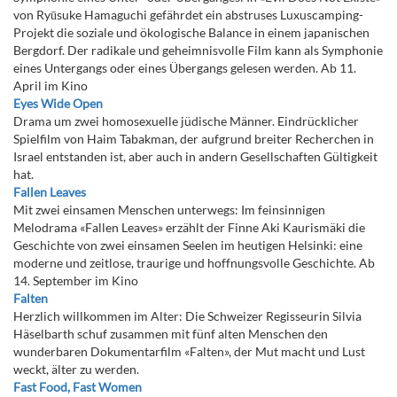
von Ryūsuke Hamaguchi gefährdet ein abstruses Luxuscamping-
Projekt die soziale und ökologische Balance in einem japanischen
Bergdorf. Der radikale und geheimnisvolle Film kann als Symphonie
eines Untergangs oder eines Übergangs gelesen werden. Ab 11.
April im Kino
Eyes Wide Open
Drama um zwei homosexuelle jüdische Männer. Eindrücklicher
Spielfilm von Haim Tabakman, der aufgrund breiter Recherchen in
Israel entstanden ist, aber auch in andern Gesellschaften Gültigkeit
hat.
Fallen Leaves
Mit zwei einsamen Menschen unterwegs: Im feinsinnigen
Melodrama «Fallen Leaves» erzählt der Finne Aki Kaurismäki die
Geschichte von zwei einsamen Seelen im heutigen Helsinki: eine
moderne und zeitlose, traurige und hoffnungsvolle Geschichte. Ab
14. September im Kino
Falten
Herzlich willkommen im Alter: Die Schweizer Regisseurin Silvia
Häselbarth schuf zusammen mit fünf alten Menschen den
wunderbaren Dokumentarfilm «Falten», der Mut macht und Lust
weckt, älter zu werden.
Fast Food, Fast Women