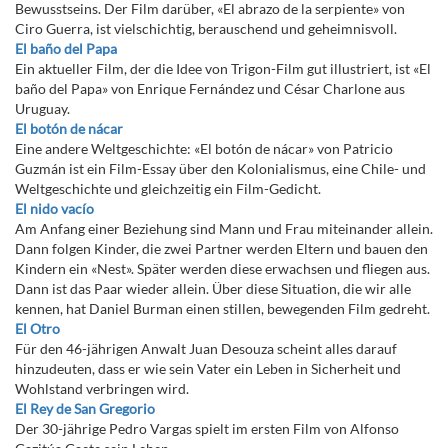
Bewusstseins. Der Film darüber, «El abrazo de la serpiente» von
Ciro Guerra, ist vielschichtig, berauschend und geheimnisvoll.
El baño del Papa
Ein aktueller Film, der die Idee von Trigon-Film gut illustriert, ist «El
baño del Papa» von Enrique Fernández und César Charlone aus
Uruguay.
El botón de nácar
Eine andere Weltgeschichte: «El botón de nácar» von Patricio
Guzmán ist ein Film-Essay über den Kolonialismus, eine Chile- und
Weltgeschichte und gleichzeitig ein Film-Gedicht.
El nido vacío
Am Anfang einer Beziehung sind Mann und Frau miteinander allein.
Dann folgen Kinder, die zwei Partner werden Eltern und bauen den
Kindern ein «Nest». Später werden diese erwachsen und fliegen aus.
Dann ist das Paar wieder allein. Über diese Situation, die wir alle
kennen, hat Daniel Burman einen stillen, bewegenden Film gedreht.
El Otro
Für den 46-jährigen Anwalt Juan Desouza scheint alles darauf
hinzudeuten, dass er wie sein Vater ein Leben in Sicherheit und
Wohlstand verbringen wird.
El Rey de San Gregorio
Der 30-jährige Pedro Vargas spielt im ersten Film von Alfonso