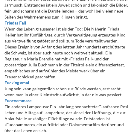
Jarmusch. Entstanden ist ein Juwel: schön und lakonisch die Bilder,
fein und scharmant die Darstellenden – das wohl bei vielen neue
Saiten des Wahrnehmens zum Klingen bringt.
Friedas Fall
Wenn das Leben grausamer ist als der Tod: Die Näherin Frieda
Keller hat ihr fünfjähriges, durch Vergewaltigeung erzeugtes Kind
aus Verzweiflung getötet und soll zum Tode verurteilt werden.
Dieses Ereignis von Anfang des letzten Jahrhunderts erschütterte
die Schweiz, ist aber auch heute noch weltweit aktuell. Die
Regisseurin Maria Brendle hat mit «Friedas Fall» und der
grossartigen Julia Buchmann in der Titelrolle ein differenziertest,
empathisches und aufwühlendes Meisterwerk über ein
Frauenschicksal geschaffen.
Fucking amal
Jung sein kann gelegentlich schon zur Bürde werden, erst recht,
wenn man in einer Kleinstadt aufwächst, in der nie was passiert.
Fuocoammare
Ein anderes Lampedusa: Ein Jahr lang beobachtete Gianfranco Rosi
Leben und Alltag auf Lampedusa, der «Insel der Hoffnung», die zur
Anlaufstelle unzähliger Flüchtlinge wurde. Entstanden ist
«Fuocoammare», ein aufrüttelnder Dokumentarfilm darüber und
über das Leben an sich.