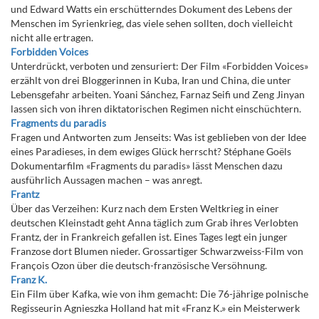
und Edward Watts ein erschütterndes Dokument des Lebens der
Menschen im Syrienkrieg, das viele sehen sollten, doch vielleicht
nicht alle ertragen.
Forbidden Voices
Unterdrückt, verboten und zensuriert: Der Film «Forbidden Voices»
erzählt von drei Bloggerinnen in Kuba, Iran und China, die unter
Lebensgefahr arbeiten. Yoani Sánchez, Farnaz Seifi und Zeng Jinyan
lassen sich von ihren diktatorischen Regimen nicht einschüchtern.
Fragments du paradis
Fragen und Antworten zum Jenseits: Was ist geblieben von der Idee
eines Paradieses, in dem ewiges Glück herrscht? Stéphane Goëls
Dokumentarfilm «Fragments du paradis» lässt Menschen dazu
ausführlich Aussagen machen – was anregt.
Frantz
Über das Verzeihen: Kurz nach dem Ersten Weltkrieg in einer
deutschen Kleinstadt geht Anna täglich zum Grab ihres Verlobten
Frantz, der in Frankreich gefallen ist. Eines Tages legt ein junger
Franzose dort Blumen nieder. Grossartiger Schwarzweiss-Film von
François Ozon über die deutsch-französische Versöhnung.
Franz K.
Ein Film über Kafka, wie von ihm gemacht: Die 76-jährige polnische
Regisseurin Agnieszka Holland hat mit «Franz K.» ein Meisterwerk