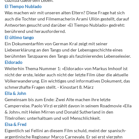
Gazitúa Gaete sein Leben.
El Tiempo Nublado
Was machen wir mit unseren alten Eltern? Diese Frage hat sich
auch die Tochter und Filmemacherin Arami Ullón gestellt, darauf
Antworten gesucht und darüber «El Tiempo Nublado» gedreht:
berührend und herausfordernd.
El último tango
Ein Dokumentarfilm von German Kral zeigt mit seiner
Liebeserklärung an den Tango und der Lebensgeschichte eines
berühmten Tanzpaares den Tango als faszinierendes Lebenselexier.
Eldorado
Weiterhin Thema Nummer 1: «Eldorado» von Markus Imhoof ist
nicht der erste, leider auch nicht der letzte Film über die aktuelle
Völkerwanderung. Ein wichtiges und informatives Dokument, das
schmerzhafte Fragen stellt. - Kinostart 8. März
Ella & John
Gemeinsam bis zum Ende: Zwei Alte machen ihre letzte
Camperreise. Paolo Virzì erzählt davon in seinem Roadmovie «Ella
& John», mit Helen Mirren und Donald Sutherland in den
Titelrollen: unterhaltsam und voll Menschlichkeit.
Elsa & Fred
Eigentlich sei Fellini an diesem Film schuld, meint der spanisch-
argentinische Regisseur Marco Carnevale. Er sei erst vierzehn