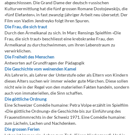
abgeschlossen. Die Grand Dame der deutsch-russischen
Kulturvermittlung hat die fünf grossen Romane Dostojewskijs, die
«fünf Elefanten», in fast zwanzig-jähriger Arbeit neu übersetzt. Der
Film von Vadim Jendreyko folgt ihren Spuren.
Die Frau, die sich traut
Durch den Ärmelkanal zu sich. In Marc Rensings Spielfilm «Die
Frau, die sich traut» beschliesst eine krebskranke Frau, den
Ärmelkanal zu durchschwimmen, um ihren Lebenstraum zu
verwirklichen.
Die Freiheit des Menschen
Antworten auf Grundfragen der Pädagogik
Die Geschichte vom weinenden Kamel
Als Lehrerin, als Lehrer der Unterstufe oder als Eltern von Kindern
dieses Alters suchen wir immer wieder gute Märchen. Diese sollen
nicht wie in der Regel von den materiellen Fakten handeln, sondern
auch von immateriellen, die Sinn schaffen.
Die göttliche Ordnung
Eine Schweizer Comédie humaine: Petra Volpe erzählt im Spielfilm
«Die göttliche Ordnung» die Geschichte bis zur Einführung des
Frauenstimmrechts in der Schweiz 1971. Eine Comédie humaine:
zum Lächeln, Lachen und Nachdenken.
Die grossen Ferien