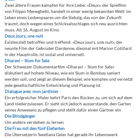
Zwei ältere Frauen kämpfen für ihre Liebe: «Deux», der Spielfilm
von Filippo Meneghetti, handelt in einer wenig bekannten Welt: im
Leben eines Lesbenpaares um die Siebzig, das von der Zukunft
träumt, doch wegen eines Schicksalsschlages sich neu ausrichten
muss. Ab 16. August im Kino
Deux jours, une nuit
Existenziell betroffen und treffend: «Deux jours, une nuit», der
neunte Film der Gebrüder Dardenne, diesmal mit Marion Cotillard
in der Hauptrolle, ist sozial und universell.
Dharavi – Slum for Sale
Der Schweizer Dokumentarfilm «Dharavi – Slum for Sale»
diskutiert auf hohem Niveau, wie ein Slum in Bombay saniert
werden soll, und zeigt an diesem Beispiel, wie komplex und vernetzt
jede gesellschaftliche Entwicklung und Planung ist.
Dialogue avec mon jardinier
Ein erfolgreicher Maler kehrt Paris den Rücken zu, um sich auf dem
Land niederzulassen. Er sieht sich jedoch ausserstande, den Garten
seines Anwesens zu pflegen und stellt dafür einen Gärtner ein
Die Blindgänger
Um andere verstehen zu lernen
Die Frau mit den fünf Elefanten
Die Übersetzerin Swetlana Geier hat gerade ihr Lebenswerk