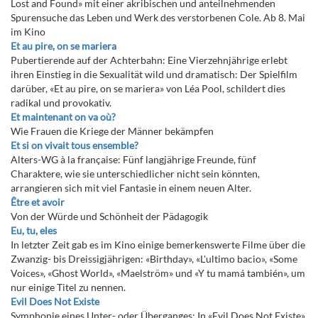
Lost and Found» mit einer akribischen und anteilnehmenden
Spurensuche das Leben und Werk des verstorbenen Cole. Ab 8. Mai
im Kino
Et au pire, on se mariera
Pubertierende auf der Achterbahn: Eine Vierzehnjährige erlebt
ihren Einstieg in die Sexualität wild und dramatisch: Der Spielfilm
darüber, «Et au pire, on se mariera» von Léa Pool, schildert dies
radikal und provokativ.
Et maintenant on va où?
Wie Frauen die Kriege der Männer bekämpfen
Et si on vivait tous ensemble?
Alters-WG à la française: Fünf langjährige Freunde, fünf
Charaktere, wie sie unterschiedlicher nicht sein könnten,
arrangieren sich mit viel Fantasie in einem neuen Alter.
Être et avoir
Von der Würde und Schönheit der Pädagogik
Eu, tu, eles
In letzter Zeit gab es im Kino einige bemerkenswerte Filme über die
Zwanzig- bis Dreissigjährigen: «Birthday», «L'ultimo bacio», «Some
Voices», «Ghost World», «Maelström» und «Y tu mamá también», um
nur einige Titel zu nennen.
Evil Does Not Existe
Symphonie eines Unter- oder Überganges: In «Evil Does Not Existe»