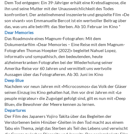
Dem Tod entgegen: Ein 39-Jähriger erhält eine Krebsdiagnose, die
ihn und seine Mutter mit der Unausweichlichkeit des Todes
konfrontiert. Der anteilnehmend inszenierte und gespielte Film «De
son vivant» von Emmanuelle Bercot ist ein wertvoller Beitrag über
das, was uns alle betrifft: das Sterben. Ab 10. Februar im Kino *
Dear Memories
Das Roadmovie eines Magnum-Fotografen: Mit dem
Dokumentarfilm «Dear Memories – Eine Reise mit dem Magnum-
Fotografen Thomas Hoepker (2022)» begleitet Nahuel Lopez,
informativ und sympathisch, den bedeutenden, heute
alzheimerkranken Fotografen bei der Wiederholung seiner
Amerika-Reise vor 60 Jahren und vermittelt uns wertvolle
Aussagen über das Fotografieren. Ab 30. Juni im Kino
Deep Blue
Nachdem vor neun Jahren mit «Microcosmos» das Volk der Gläser
seinen Einzug ins Kino gehalten hat, ihm vor drei Jahren mit «Le
peuple migrateur» die Zugvögel gefolgt sind, gilt es nun mit «Deep
Blue», die Bewohner der Meere kennen zu lernen.
Departures
Der Film des Japaners Yojiro Takita über das Begleiten der
Verstorbenen beim Hinüber-Gleiten in den Tod macht aus einem
Tabu ein Thema, zeigt das Sterben als Teil des Lebens und verwischt