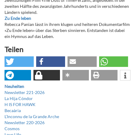
zweistündigen Film «The Dust of Time» erzählt, angesiedelt in der
zweiten Hälfte des zwanzigsten Jahrhunderts und in verschiedenen
Ländern spielend.
Zu Ende leben
Rebecca Panian lässt in ihrem klugen und heiteren Dokumentarfilm
«Zu Ende leben» über das Sterben sinnieren. Entstanden ist dabei
ein Hymnus auf das Leben.
Teilen
Neuheiten
Newsletter 221-2026
La Hija Cóndor
H IS FOR HAWK
Becaària
L’Inconnu de la Grande Arche
Newsletter 220-2026
Cosmos
Love Life