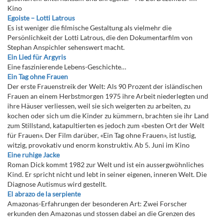
Kino
Egoiste – Lotti Latrous
Es ist weniger die filmische Gestaltung als vielmehr die
Persönlichkeit der Lotti Latrous, die den Dokumentarfilm von
Stephan Anspichler sehenswert macht.
Ein Lied für Argyris
Eine faszinierende Lebens-Geschichte…
Ein Tag ohne Frauen
Der erste Frauenstreik der Welt: Als 90 Prozent der isländischen
Frauen an einem Herbstmorgen 1975 ihre Arbeit niederlegten und
ihre Häuser verliessen, weil sie sich weigerten zu arbeiten, zu
kochen oder sich um die Kinder zu kümmern, brachten sie ihr Land
zum Stillstand, katapultierten es jedoch zum «besten Ort der Welt
für Frauen». Der Film darüber, «Ein Tag ohne Frauen», ist lustig,
witzig, provokativ und enorm konstruktiv. Ab 5. Juni im Kino
Eine ruhige Jacke
Roman Dick kommt 1982 zur Welt und ist ein aussergwöhnliches
Kind. Er spricht nicht und lebt in seiner eigenen, inneren Welt. Die
Diagnose Autismus wird gestellt.
El abrazo de la serpiente
Amazonas-Erfahrungen der besonderen Art: Zwei Forscher
erkunden den Amazonas und stossen dabei an die Grenzen des