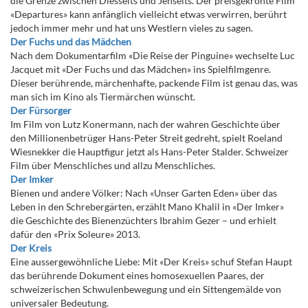
die Grenze zwischen Diesseits und Jenseits. Der preisgekrönte Film
«Departures» kann anfänglich vielleicht etwas verwirren, berührt
jedoch immer mehr und hat uns Westlern vieles zu sagen.
Der Fuchs und das Mädchen
Nach dem Dokumentarfilm «Die Reise der Pinguine» wechselte Luc
Jacquet mit «Der Fuchs und das Mädchen» ins Spielfilmgenre.
Dieser berührende, märchenhafte, packende Film ist genau das, was
man sich im Kino als Tiermärchen wünscht.
Der Fürsorger
Im Film von Lutz Konermann, nach der wahren Geschichte über
den Millionenbetrüger Hans-Peter Streit gedreht, spielt Roeland
Wiesnekker die Hauptfigur jetzt als Hans-Peter Stalder. Schweizer
Film über Menschliches und allzu Menschliches.
Der Imker
Bienen und andere Völker: Nach «Unser Garten Eden» über das
Leben in den Schrebergärten, erzählt Mano Khalil in «Der Imker»
die Geschichte des Bienenzüchters Ibrahim Gezer – und erhielt
dafür den «Prix Soleure» 2013.
Der Kreis
Eine aussergewöhnliche Liebe: Mit «Der Kreis» schuf Stefan Haupt
das berührende Dokument eines homosexuellen Paares, der
schweizerischen Schwulenbewegung und ein Sittengemälde von
universaler Bedeutung.