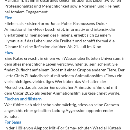
Hartmann, ist ein grossartiges Gleichnis über das Leben zwischen
Professionalität und Menschlichkeit sowie Normen und Freiheit
bei totalem Engagement.
Flee
Fliehen als Existenzform: Jonas Poher Rasmussens Doku-
Animationsfilm «Flee» beschreibt, informativ und intensiv, die
vielfältigen Dimensionen des Fliehens, erhebt sich zu einem
Hymnus auf das Leben und die Freiheit und schafft formal die
Distanz für eine Reflexion darüber. Ab 21. Juli im Kino
Flow
Eine Katze erwacht in einem von Wasser überfluteten Universum, in
dem alles menschliche Leben verschwunden zu sein scheint. Sie
findet Zuflucht auf einem Boot mit einer Gruppe anderer Tiere. Der
Lette Gints Zilbalodis schuf mit seinem Animationsfilm «Flow» ein
vielschichtiges, vieldeutiges Werk über das Verhalten der
Menschen, das als bester Europäischer Animationsfilm und mit
dem Oscar 2025 als bester Animationsfilm ausgezeichnet wurde.
Fluchen und flüstern
Wer fühlte sich nicht schon ohnmächtig, stiess an seine Grenzen
angesichts einer geballten Ladung Aggression opponierender
Schüler.
For Sama
In der Hölle von Aleppo: Mit «For Sama» schufen Waad al-Kateab