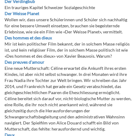
Der Verdingbub
Ein trauriges Kapitel Schweizer Sozialgeschichte
Der Weisse Planet
Wollen wir, dass unsere Schülerinnen und Schüler sich nachhaltig
für eine bessere Umwelt einsetzen, brauchen sie begeisternde
Erlebnisse, wie sie ein Film wie «Der Weisse Planet», vermittelt.
Des hommes et des dieux
Mir ist kein politischer Film bekannt, der in solchem Masse religiös
ist, und kein religiöser Film, der in solchem Masse politisch ist wie
«Des hommes et des dieux» von Xavier Beauvois. Warum?
Des preuves d'amour
Eine neue Mutterschaft: Céline erwartet die Ankunft ihres ersten
Kindes, ist aber nicht selbst schwanger. In drei Monaten wird ihre
Frau Nadia ihre Tochter zur Welt bringen. Wir schreiben das Jahr
2014, und Frankreich hat gerade ein Gesetz verabschiedet, das
gleichgeschlechtlichen Paaren die Eheschliessung ermöglicht.
Céline bereitet sich darauf vor, nicht-biologische Mutter zu werden,
eine Rolle, die ihr noch nicht anerkannt wird, während sie
gleichzeitig durch die Herausforderungen der
Schwangerschaftsbegleitung und den administrativen Wahnsinn
navigiert. Der Spielfilm von Alice Douard schafft ein Bild von
Mutterschaft, das fehlte: herausfordernd und wichtig.
Deux