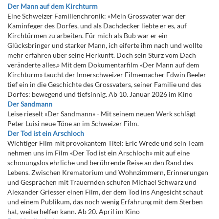
Der Mann auf dem Kirchturm
Eine Schweizer Familienchronik: «Mein Grossvater war der
Kaminfeger des Dorfes, und als Dachdecker liebte er es, auf
Kirchtürmen zu arbeiten. Für mich als Bub war er ein
Glücksbringer und starker Mann, ich eiferte ihm nach und wollte
mehr erfahren über seine Herkunft. Doch sein Sturz vom Dach
veränderte alles.» Mit dem Dokumentarfilm «Der Mann auf dem
Kirchturm» taucht der Innerschweizer Filmemacher Edwin Beeler
tief ein in die Geschichte des Grossvaters, seiner Familie und des
Dorfes: bewegend und tiefsinnig. Ab 10. Januar 2026 im Kino
Der Sandmann
Leise rieselt «Der Sandmann» - Mit seinem neuen Werk schlägt
Peter Luisi neue Töne an im Schweizer Film.
Der Tod ist ein Arschloch
Wichtiger Film mit provokantem Titel: Eric Wrede und sein Team
nehmen uns im Film «Der Tod ist ein Arschloch» mit auf eine
schonungslos ehrliche und berührende Reise an den Rand des
Lebens. Zwischen Krematorium und Wohnzimmern, Erinnerungen
und Gesprächen mit Trauernden schufen Michael Schwarz und
Alexander Griesser einen Film, der dem Tod ins Angesicht schaut
und einem Publikum, das noch wenig Erfahrung mit dem Sterben
hat, weiterhelfen kann. Ab 20. April im Kino