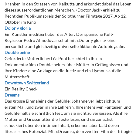
Kranken in den Strassen von Kalkutta und erkundet dabei das Leben
dieses ausserordentlichen Menschen. «Doctor Jack» erhielt zu
Recht den Publikumspreis der Solothurner Filmtage 2017. Ab 12.
Oktober im Kino
Dolor y gloria
Ein Künstler meditiert über das Alter: Der spanische Kult-
Regisseur Pedro Almodóvar schuf mit «Dolor y gloria» eine
persönliche und gleichzeitig universelle fiktionale Autobiografie.
Double peine
Geforderte Mutterliebe: Léa Pool berichtet in ihrem
Dokumentarfilm «Double peine» über Mütter in Gefängnissen und
ihre Kinder: eine Anklage an die Justiz und ein Hymnus auf die
Mutterschaft.
Downtown Switzerland
Ein Reality Check
Dreams
Das grosse Einmaleins der Gefühle: Johanne verliebt sich zum
ersten Mal, und zwar in ihre Lehrerin. Ihre intensiven Fantasien und
Gefühle hält sie schriftlich fest, um sie nicht zu vergessen. Als ihre
Mutter und Grossmutter die Texte lesen, sind sie zunächst
schockiert über den intimen Inhalt, erkennen aber bald deren
literarisches Potenzial. Mit «Dreams», dem zweiten Film der Trilogie