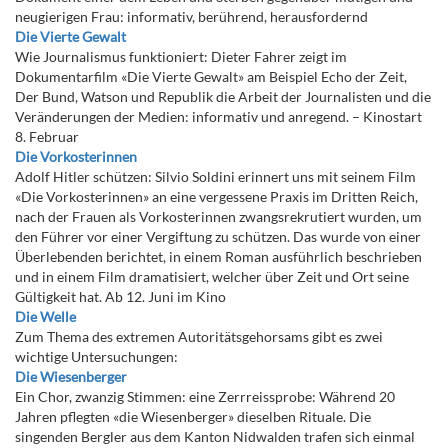
neugierigen Frau: informativ, berührend, herausfordernd
Die Vierte Gewalt
Wie Journalismus funktioniert: Dieter Fahrer zeigt im
Dokumentarfilm «Die Vierte Gewalt» am Beispiel Echo der Zeit,
Der Bund, Watson und Republik die Arbeit der Journalisten und die
Veränderungen der Medien: informativ und anregend. – Kinostart
8. Februar
Die Vorkosterinnen
Adolf Hitler schützen: Silvio Soldini erinnert uns mit seinem Film
«Die Vorkosterinnen» an eine vergessene Praxis im Dritten Reich,
nach der Frauen als Vorkosterinnen zwangsrekrutiert wurden, um
den Führer vor einer Vergiftung zu schützen. Das wurde von einer
Überlebenden berichtet, in einem Roman ausführlich beschrieben
und in einem Film dramatisiert, welcher über Zeit und Ort seine
Gültigkeit hat. Ab 12. Juni im Kino
Die Welle
Zum Thema des extremen Autoritätsgehorsams gibt es zwei
wichtige Untersuchungen:
Die Wiesenberger
Ein Chor, zwanzig Stimmen: eine Zerrreissprobe: Während 20
Jahren pflegten «die Wiesenberger» dieselben Rituale. Die
singenden Bergler aus dem Kanton Nidwalden trafen sich einmal