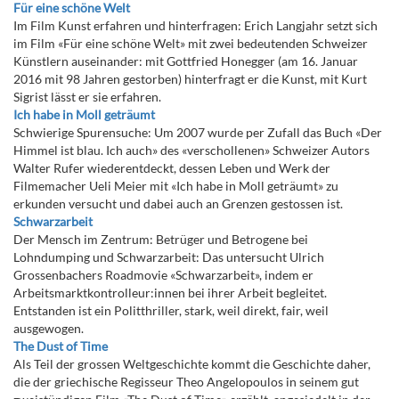
Für eine schöne Welt
Im Film Kunst erfahren und hinterfragen: Erich Langjahr setzt sich
im Film «Für eine schöne Welt» mit zwei bedeutenden Schweizer
Künstlern auseinander: mit Gottfried Honegger (am 16. Januar
2016 mit 98 Jahren gestorben) hinterfragt er die Kunst, mit Kurt
Sigrist lässt er sie erfahren.
Ich habe in Moll geträumt
Schwierige Spurensuche: Um 2007 wurde per Zufall das Buch «Der
Himmel ist blau. Ich auch» des «verschollenen» Schweizer Autors
Walter Rufer wiederentdeckt, dessen Leben und Werk der
Filmemacher Ueli Meier mit «Ich habe in Moll geträumt» zu
erkunden versucht und dabei auch an Grenzen gestossen ist.
Schwarzarbeit
Der Mensch im Zentrum: Betrüger und Betrogene bei
Lohndumping und Schwarzarbeit: Das untersucht Ulrich
Grossenbachers Roadmovie «Schwarzarbeit», indem er
Arbeitsmarktkontrolleur:innen bei ihrer Arbeit begleitet.
Entstanden ist ein Politthriller, stark, weil direkt, fair, weil
ausgewogen.
The Dust of Time
Als Teil der grossen Weltgeschichte kommt die Geschichte daher,
die der griechische Regisseur Theo Angelopoulos in seinem gut