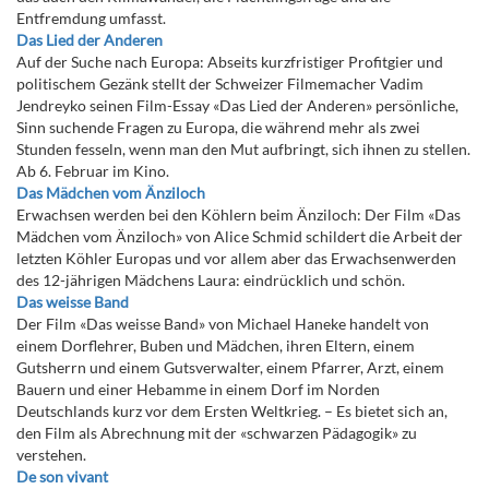
Entfremdung umfasst.
Das Lied der Anderen
Auf der Suche nach Europa: Abseits kurzfristiger Profitgier und
politischem Gezänk stellt der Schweizer Filmemacher Vadim
Jendreyko seinen Film-Essay «Das Lied der Anderen» persönliche,
Sinn suchende Fragen zu Europa, die während mehr als zwei
Stunden fesseln, wenn man den Mut aufbringt, sich ihnen zu stellen.
Ab 6. Februar im Kino.
Das Mädchen vom Änziloch
Erwachsen werden bei den Köhlern beim Änziloch: Der Film «Das
Mädchen vom Änziloch» von Alice Schmid schildert die Arbeit der
letzten Köhler Europas und vor allem aber das Erwachsenwerden
des 12-jährigen Mädchens Laura: eindrücklich und schön.
Das weisse Band
Der Film «Das weisse Band» von Michael Haneke handelt von
einem Dorflehrer, Buben und Mädchen, ihren Eltern, einem
Gutsherrn und einem Gutsverwalter, einem Pfarrer, Arzt, einem
Bauern und einer Hebamme in einem Dorf im Norden
Deutschlands kurz vor dem Ersten Weltkrieg. – Es bietet sich an,
den Film als Abrechnung mit der «schwarzen Pädagogik» zu
verstehen.
De son vivant