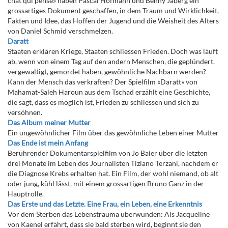
chat qui pense» haben Pascal Hofmann und Benny Jaberg ein
grossartiges Dokument geschaffen, in dem Traum und Wirklichkeit,
Fakten und Idee, das Hoffen der Jugend und die Weisheit des Alters
von Daniel Schmid verschmelzen.
Daratt
Staaten erklären Kriege, Staaten schliessen Frieden. Doch was läuft
ab, wenn von einem Tag auf den andern Menschen, die geplündert,
vergewaltigt, gemordet haben, gewöhnliche Nachbarn werden?
Kann der Mensch das verkraften? Der Spielfilm «Daratt» von
Mahamat-Saleh Haroun aus dem Tschad erzählt eine Geschichte,
die sagt, dass es möglich ist, Frieden zu schliessen und sich zu
versöhnen.
Das Album meiner Mutter
Ein ungewöhnlicher Film über das gewöhnliche Leben einer Mutter
Das Ende ist mein Anfang
Berührender Dokumentarspielfilm von Jo Baier über die letzten
drei Monate im Leben des Journalisten Tiziano Terzani, nachdem er
die Diagnose Krebs erhalten hat. Ein Film, der wohl niemand, ob alt
oder jung, kühl lässt, mit einem grossartigen Bruno Ganz in der
Hauptrolle.
Das Erste und das Letzte. Eine Frau, ein Leben, eine Erkenntnis
Vor dem Sterben das Lebenstrauma überwunden: Als Jacqueline
von Kaenel erfährt, dass sie bald sterben wird, beginnt sie den