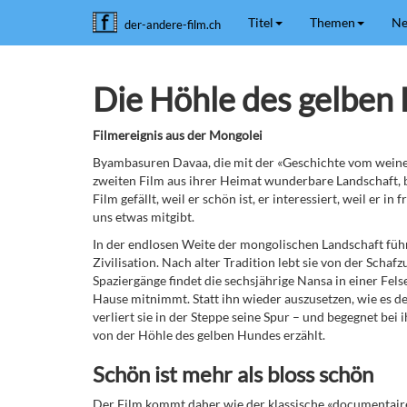
Titel
Themen
Ne
der-andere-film.ch
Die Höhle des gelben
Filmereignis aus der Mongolei
Byambasuren Davaa, die mit der «Geschichte vom weinend
zweiten Film aus ihrer Heimat wunderbare Landschaft, 
Film gefällt, weil er schön ist, er interessiert, weil er 
uns etwas mitgibt.
In der endlosen Weite der mongolischen Landschaft füh
Zivilisation. Nach alter Tradition lebt sie von der Schaf
Spaziergänge findet die sechsjährige Nansa in einer Fe
Hause mitnimmt. Statt ihn wieder auszusetzen, wie es der
verliert sie in der Steppe seine Spur – und begegnet bei
von der Höhle des gelben Hundes erzählt.
Schön ist mehr als bloss schön
Der Film kommt daher wie der klassische «documentair