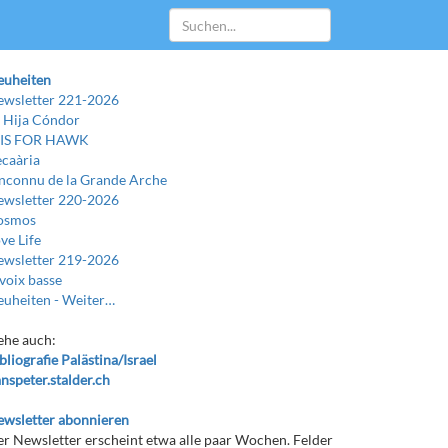
euheiten
wsletter 221-2026
 Hija Cóndor
 IS FOR HAWK
caària
Inconnu de la Grande Arche
wsletter 220-2026
osmos
ve Life
wsletter 219-2026
voix basse
uheiten -
Weiter…
ehe auch:
bliografie Palästina/Israel
nspeter.stalder.ch
wsletter abonnieren
r Newsletter erscheint etwa alle paar Wochen. Felder