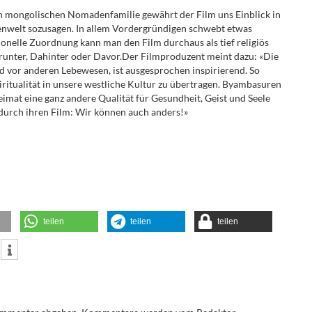
llen mongolischen Nomadenfamilie gewährt der Film uns Einblick in
nnenwelt sozusagen. In allem Vordergründigen schwebt etwas
onelle Zuordnung kann man den Film durchaus als tief religiös
arunter, Dahinter oder Davor.Der Filmproduzent meint dazu: «Die
nd vor anderen Lebewesen, ist ausgesprochen inspirierend. So
piritualität in unsere westliche Kultur zu übertragen. Byambasuren
eimat eine ganz andere Qualität für Gesundheit, Geist und Seele
 durch ihren Film: Wir können auch anders!»
teilen
teilen
teilen