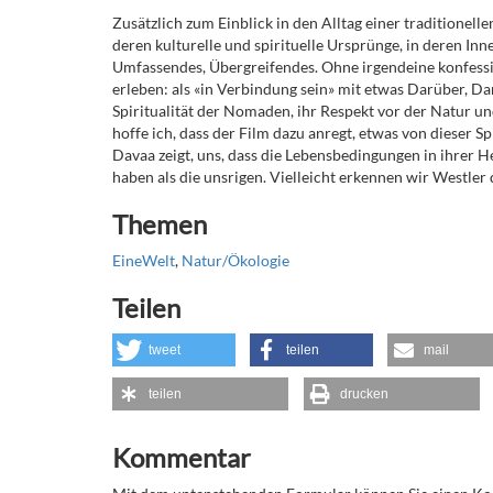
Zusätzlich zum Einblick in den Alltag einer traditione
deren kulturelle und spirituelle Ursprünge, in deren I
Umfassendes, Übergreifendes. Ohne irgendeine konfessi
erleben: als «in Verbindung sein» mit etwas Darüber, D
Spiritualität der Nomaden, ihr Respekt vor der Natur u
hoffe ich, dass der Film dazu anregt, etwas von dieser S
Davaa zeigt, uns, dass die Lebensbedingungen in ihrer H
haben als die unsrigen. Vielleicht erkennen wir Westler
Themen
EineWelt
,
Natur/Ökologie
Teilen
tweet
teilen
mail
teilen
drucken
Kommentar