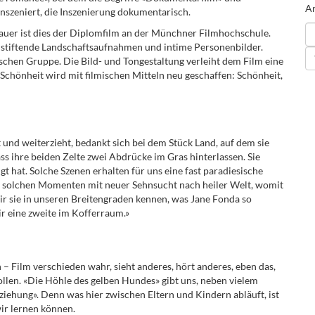
An
inszeniert, die Inszenierung dokumentarisch.
uer ist dies der Diplomfilm an der Münchner Filmhochschule.
nnstiftende Landschaftsaufnahmen und intime Personenbilder.
schen Gruppe. Die Bild- und Tongestaltung verleiht dem Film eine
Schönheit wird mit filmischen Mitteln neu geschaffen: Schönheit,
t und weiterzieht, bedankt sich bei dem Stück Land, auf dem sie
s ihre beiden Zelte zwei Abdrücke im Gras hinterlassen. Sie
t hat. Solche Szenen erhalten für uns eine fast paradiesische
 in solchen Momenten mit neuer Sehnsucht nach heiler Welt, womit
wir sie in unseren Breitengraden kennen, was Jane Fonda so
ir eine zweite im Kofferraum.»
– Film verschieden wahr, sieht anderes, hört anderes, eben das,
llen. «Die Höhle des gelben Hundes» gibt uns, neben vielem
ziehung». Denn was hier zwischen Eltern und Kindern abläuft, ist
wir lernen können.