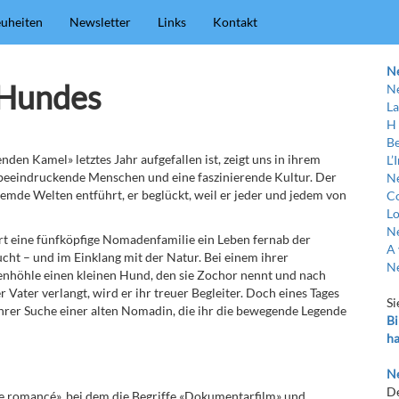
uheiten
Newsletter
Links
Kontakt
N
 Hundes
Ne
La
H
Be
en Kamel» letztes Jahr aufgefallen ist, zeigt uns in ihrem
L’
beeindruckende Menschen und eine faszinierende Kultur. Der
Ne
in fremde Welten entführt, er beglückt, weil er jeder und jedem von
C
Lo
Ne
rt eine fünfköpfige Nomadenfamilie ein Leben fernab der
A 
zucht – und im Einklang mit der Natur. Bei einem ihrer
Ne
lsenhöhle einen kleinen Hund, den sie Zochor nennt und nach
 Vater verlangt, wird er ihr treuer Begleiter. Doch eines Tages
Si
 ihrer Suche einer alten Nomadin, die ihr die bewegende Legende
Bi
ha
Ne
De
e romancé», bei dem die Begriffe «Dokumentarfilm» und