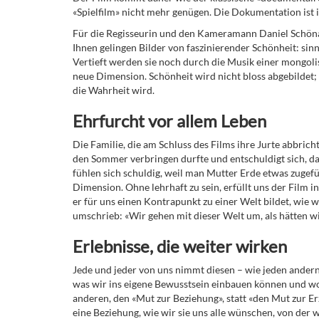
«Spielfilm» nicht mehr genügen. Die Dokumentation ist 
Für die Regisseurin und den Kameramann Daniel Schöna
Ihnen gelingen Bilder von faszinierender Schönheit: si
Vertieft werden sie noch durch die Musik einer mongoli
neue Dimension. Schönheit wird nicht bloss abgebildet; 
die Wahrheit wird.
Ehrfurcht vor allem Leben
Die Familie, die am Schluss des Films ihre Jurte abbrich
den Sommer verbringen durfte und entschuldigt sich, das
fühlen sich schuldig, weil man Mutter Erde etwas zugefüg
Dimension. Ohne lehrhaft zu sein, erfüllt uns der Film
er für uns einen Kontrapunkt zu einer Welt bildet, wie 
umschrieb: «Wir gehen mit dieser Welt um, als hätten w
Erlebnisse, die weiter wirken
Jede und jeder von uns nimmt diesen – wie jeden andern 
was wir ins eigene Bewusstsein einbauen können und wo
anderen, den «Mut zur Beziehung», statt «den Mut zur Er
eine Beziehung, wie wir sie uns alle wünschen, von der 