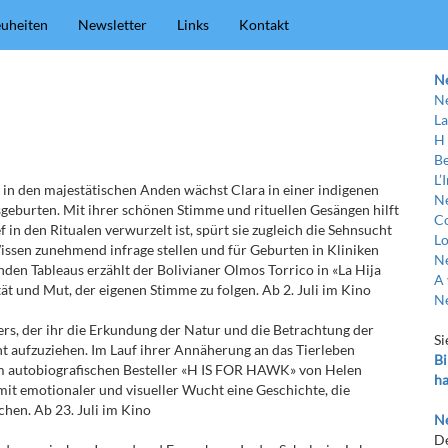
uheiten
Newsletter
Links
Kontakt
N
Ne
La
H
Be
L’
 in den majestätischen Anden wächst Clara in einer indigenen
Ne
geburten. Mit ihrer schönen Stimme und rituellen Gesängen hilft
C
f in den Ritualen verwurzelt ist, spürt sie zugleich die Sehnsucht
Lo
Wissen zunehmend infrage stellen und für Geburten in Kliniken
Ne
nden Tableaus erzählt der Bolivianer Olmos Torrico in «La Hija
A 
tät und Mut, der eigenen Stimme zu folgen. Ab 2. Juli im Kino
Ne
ers, der ihr die Erkundung der Natur und die Betrachtung der
Si
ht aufzuziehen. Im Lauf ihrer Annäherung an das Tierleben
Bi
em autobiografischen Besteller «H IS FOR HAWK» von Helen
ha
it emotionaler und visueller Wucht eine Geschichte, die
hen. Ab 23. Juli im Kino
Ne
De