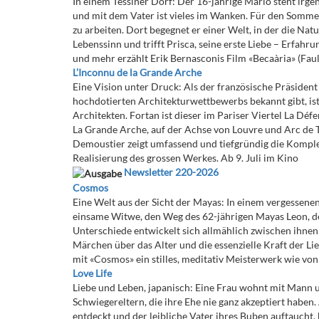
In einem Tessiner Dorf: Der 16-jährige Mario steht irg
und mit dem Vater ist vieles im Wanken. Für den Sommer
zu arbeiten. Dort begegnet er einer Welt, in der die N
Lebenssinn und trifft Prisca, seine erste Liebe – Erfahr
und mehr erzählt Erik Bernasconis Film «Becaària» (Fau
L’Inconnu de la Grande Arche
Eine Vision unter Druck: Als der französische Präside
hochdotierten Architekturwettbewerbs bekannt gibt, is
Architekten. Fortan ist dieser im Pariser Viertel La Dé
La Grande Arche, auf der Achse von Louvre und Arc de 
Demoustier zeigt umfassend und tiefgründig die Komplex
Realisierung des grossen Werkes. Ab 9. Juli im Kino
Newsletter 220-2026
Cosmos
Eine Welt aus der Sicht der Mayas: In einem vergessenen 
einsame Witwe, den Weg des 62-jährigen Mayas Leon, der
Unterschiede entwickelt sich allmählich zwischen ihnen e
Märchen über das Alter und die essenzielle Kraft der L
mit «Cosmos» ein stilles, meditativ Meisterwerk wie von
Love Life
Liebe und Leben, japanisch: Eine Frau wohnt mit Mann
Schwiegereltern, die ihre Ehe nie ganz akzeptiert haben.
entdeckt und der leibliche Vater ihres Buben auftaucht,