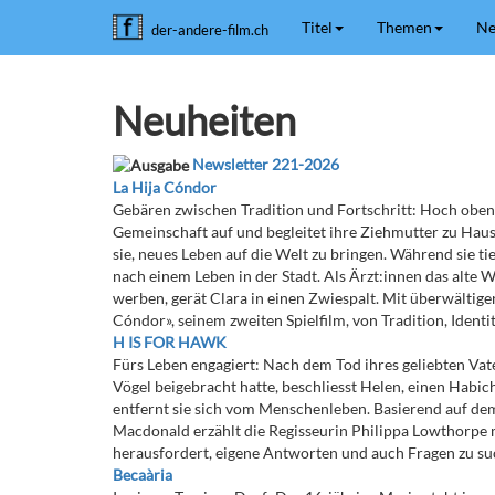
Titel
Themen
Ne
der-andere-film.ch
Neuheiten
Newsletter 221-2026
La Hija Cóndor
Gebären zwischen Tradition und Fortschritt: Hoch oben
Gemeinschaft auf und begleitet ihre Ziehmutter zu Haus
sie, neues Leben auf die Welt zu bringen. Während sie tie
nach einem Leben in der Stadt. Als Ärzt:innen das alte 
werben, gerät Clara in einen Zwiespalt. Mit überwältige
Cóndor», seinem zweiten Spielfilm, von Tradition, Identi
H IS FOR HAWK
Fürs Leben engagiert: Nach dem Tod ihres geliebten Vat
Vögel beigebracht hatte, beschliesst Helen, einen Habic
entfernt sie sich vom Menschenleben. Basierend auf d
Macdonald erzählt die Regisseurin Philippa Lowthorpe m
herausfordert, eigene Antworten und auch Fragen zu suc
Becaària