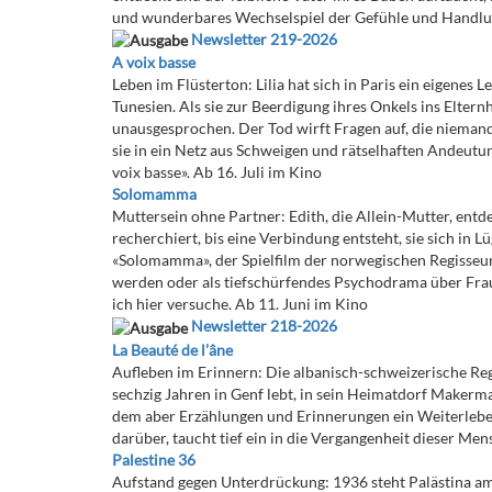
und wunderbares Wechselspiel der Gefühle und Handlung
Newsletter 219-2026
A voix basse
Leben im Flüsterton: Lilia hat sich in Paris ein eigenes
Tunesien. Als sie zur Beerdigung ihres Onkels ins Elternh
unausgesprochen. Der Tod wirft Fragen auf, die niemand 
sie in ein Netz aus Schweigen und rätselhaften Andeutun
voix basse». Ab 16. Juli im Kino
Solomamma
Muttersein ohne Partner: Edith, die Allein-Mutter, entde
recherchiert, bis eine Verbindung entsteht, sie sich in L
«Solomamma», der Spielfilm der norwegischen Regisseur
werden oder als tiefschürfendes Psychodrama über Frau
ich hier versuche. Ab 11. Juni im Kino
Newsletter 218-2026
La Beauté de l’âne
Aufleben im Erinnern: Die albanisch-schweizerische Regi
sechzig Jahren in Genf lebt, in sein Heimatdorf Makerma
dem aber Erzählungen und Erinnerungen ein Weiterleben
darüber, taucht tief ein in die Vergangenheit dieser M
Palestine 36
Aufstand gegen Unterdrückung: 1936 steht Palästina am