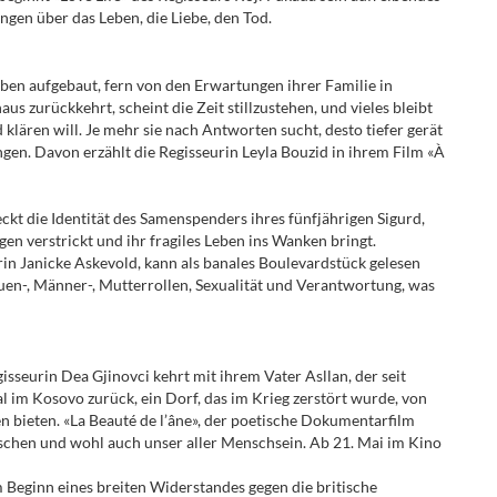
en über das Leben, die Liebe, den Tod.
 Leben aufgebaut, fern von den Erwartungen ihrer Familie in
aus zurückkehrt, scheint die Zeit stillzustehen, und vieles bleibt
klären will. Je mehr sie nach Antworten sucht, desto tiefer gerät
gen. Davon erzählt die Regisseurin Leyla Bouzid in ihrem Film «À
ckt die Identität des Samenspenders ihres fünfjährigen Sigurd,
ügen verstrickt und ihr fragiles Leben ins Wanken bringt.
in Janicke Askevold, kann als banales Boulevardstück gelesen
en-, Männer-, Mutterrollen, Sexualität und Verantwortung, was
sseurin Dea Gjinovci kehrt mit ihrem Vater Asllan, der seit
l im Kosovo zurück, ein Dorf, das im Krieg zerstört wurde, von
 bieten. «La Beauté de l’âne», der poetische Dokumentarfilm
enschen und wohl auch unser aller Menschsein. Ab 21. Mai im Kino
 Beginn eines breiten Widerstandes gegen die britische