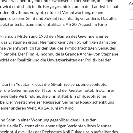
endwo zwischen Jugend und Erwachsen. In der Schule, im Leben
An
 wird er deshalb in die Berge geschickt, um in der Landwirtschaft
atur den Rhythmus vorgibt, entdeckt Verantwortung, neuen
ungen, die seine Sicht und Zukunft nachhaltig verändern. Das alles
lpelz) unterhaltsam und einfühlsam. Ab 20. August im Kino
nt François Mitterrand 1983 den Namen des Gewinners eines
t das Erstaunen gross: Niemand kennt den 53-jährigen dänischen
fense verantwortlich für den Bau des symbolträchtigen Gebäudes
Triomphe. Der Film «L’Inconnu de la Grande Arche» von Stéphane
ität der Realität und die Unwägbarkeiten der Politik bei der
Dorf in Yucatan kreuzt die 68-jährige Lena, eine gebildete,
 die Geheimnisse der Natur und der Geister hütet. Trotz ihrer
ine tiefe Verbindung, die Sinn stiftet. Ein philosophisches
iebe. Der Westschweizer Regisseur Germinal Roaux schenkt uns
 einer anderen Welt. Ab 24. Juni im Kino
 und Sohn in einer Wohnung gegenüber dem Haus der
 Als sie die Existenz einer ehemaligen Verlobten ihres Mannes
 beginnt «Love Life» des Regisseurs Koji Fukada sein aufreibendes