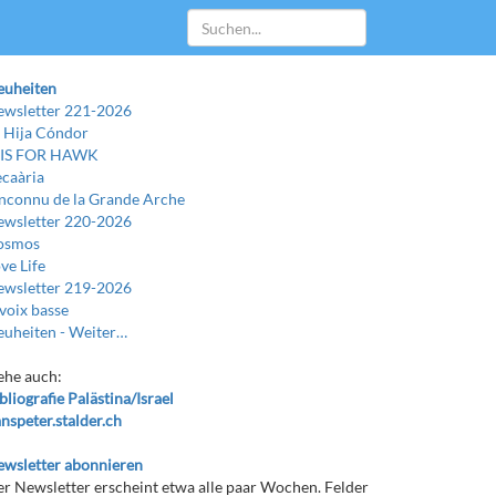
euheiten
wsletter 221-2026
 Hija Cóndor
 IS FOR HAWK
caària
Inconnu de la Grande Arche
wsletter 220-2026
osmos
ve Life
wsletter 219-2026
voix basse
uheiten -
Weiter…
ehe auch:
bliografie Palästina/Israel
nspeter.stalder.ch
wsletter abonnieren
r Newsletter erscheint etwa alle paar Wochen. Felder