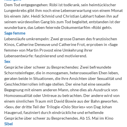
Dem Tod entgegengehen: Röbi ist todkrank, sein heimtückischer
Lungenkrebs gibt ihm noch eine Lebenserwartung von einem Monat
bis einem Jahr. Heidi Schmid und Christian Labhart haben ihn auf
seinem würdevollen Gang bis zum Tod begleitet, entstanden ist der
wunderbare, das Leben feiernde Dokumentarfilm «Röbi geht».
Sage femme
Lebensläufe umkrempeln: Zwei grosse Damen des französischen
Kinos, Catherine Deneuve und Catherine Frot, erproben in «Sage
femme» von Martin Provost eine Umkehrung ihrer
Lebensentwürfe: faszinierend und motivierend.
Sex
Gespräche über schwer zu Besprechendes: Zwei befreundete
Schornsteinfeger, die in monogamen, heterosexuellen Ehen leben,
geraten beide in Situationen, die ihre Ansichten über Sexualität und
Geschlechterrollen infrage stellen. Der eine hat eine sexuelle
Begegnung mit einem anderen Mann, ohne dies als Ausdruck von
Homosexualität oder Untreue zu betrachten. Der andere wird von
einem sinnlichen Traum mit David Bowie aus der Bahn geworfen.
«Sex», der dritte Teil der Trilogie «Oslo Stories» von Dag Johan
Haugerud, fasziniert durch eindrückliche und erhellende
Gespräche über schwer zu Besprechendes. Ab 15. Mai im Kino
Sibel