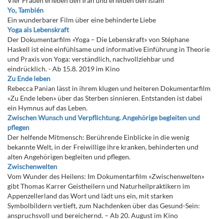
Vier Frauen erleben den Iran und erleiden den Islam
Yo, También
Ein wunderbarer Film über eine behinderte Liebe
Yoga als Lebenskraft
Der Dokumentarfilm «Yoga – Die Lebenskraft» von Stéphane
Haskell ist eine einfühlsame und informative Einführung in Theorie
und Praxis von Yoga: verständlich, nachvollziehbar und
eindrücklich. - Ab 15.8. 2019 im Kino
Zu Ende leben
Rebecca Panian lässt in ihrem klugen und heiteren Dokumentarfilm
«Zu Ende leben» über das Sterben sinnieren. Entstanden ist dabei
ein Hymnus auf das Leben.
Zwischen Wunsch und Verpflichtung. Angehörige begleiten und
pflegen
Der helfende Mitmensch: Berührende Einblicke in die wenig
bekannte Welt, in der Freiwillige ihre kranken, behinderten und
alten Angehörigen begleiten und pflegen.
Zwischenwelten
Vom Wunder des Heilens: Im Dokumentarfilm «Zwischenwelten»
gibt Thomas Karrer Geistheilern und Naturheilpraktikern im
Appenzellerland das Wort und lädt uns ein, mit starken
Symbolbildern vertieft, zum Nachdenken über das Gesund-Sein:
anspruchsvoll und bereichernd. – Ab 20. August im Kino