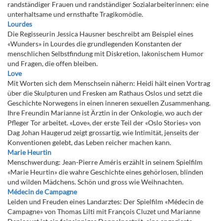
randständiger Frauen und randständiger Sozialarbeiterinnen: eine
unterhaltsame und ernsthafte Tragikomödie.
Lourdes
Die Regisseurin Jessica Hausner beschreibt am Beispiel eines
«Wunders» in Lourdes die grundlegenden Konstanten der
menschlichen Selbstfindung mit Diskretion, lakonischem Humor
und Fragen, die offen bleiben.
Love
Mit Worten sich dem Menschsein nähern: Heidi hält einen Vortrag
über die Skulpturen und Fresken am Rathaus Oslos und setzt die
Geschichte Norwegens in einen inneren sexuellen Zusammenhang.
Ihre Freundin Marianne ist Ärztin in der Onkologie, wo auch der
Pfleger Tor arbeitet. «Love», der erste Teil der «Oslo Stories» von
Dag Johan Haugerud zeigt grossartig, wie Intimität, jenseits der
Konventionen gelebt, das Leben reicher machen kann.
Marie Heurtin
Menschwerdung: Jean-Pierre Améris erzählt in seinem Spielfilm
«Marie Heurtin» die wahre Geschichte eines gehörlosen, blinden
und wilden Mädchens. Schön und gross wie Weihnachten.
Médecin de Campagne
Leiden und Freuden eines Landarztes: Der Spielfilm «Médecin de
Campagne» von Thomas Lilti mit François Cluzet und Marianne