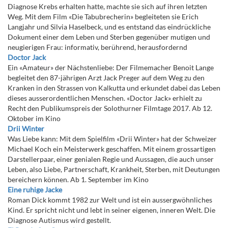
Diagnose Krebs erhalten hatte, machte sie sich auf ihren letzten
Weg. Mit dem Film «Die Tabubrecherin» begleiteten sie Erich
Langjahr und Silvia Haselbeck, und es entstand das eindrückliche
Dokument einer dem Leben und Sterben gegenüber mutigen und
neugierigen Frau: informativ, berührend, herausfordernd
Doctor Jack
Ein «Amateur» der Nächstenliebe: Der Filmemacher Benoit Lange
begleitet den 87-jährigen Arzt Jack Preger auf dem Weg zu den
Kranken in den Strassen von Kalkutta und erkundet dabei das Leben
dieses ausserordentlichen Menschen. «Doctor Jack» erhielt zu
Recht den Publikumspreis der Solothurner Filmtage 2017. Ab 12.
Oktober im Kino
Drii Winter
Was Liebe kann: Mit dem Spielfilm «Drii Winter» hat der Schweizer
Michael Koch ein Meisterwerk geschaffen. Mit einem grossartigen
Darstellerpaar, einer genialen Regie und Aussagen, die auch unser
Leben, also Liebe, Partnerschaft, Krankheit, Sterben, mit Deutungen
bereichern können. Ab 1. September im Kino
Eine ruhige Jacke
Roman Dick kommt 1982 zur Welt und ist ein aussergwöhnliches
Kind. Er spricht nicht und lebt in seiner eigenen, inneren Welt. Die
Diagnose Autismus wird gestellt.