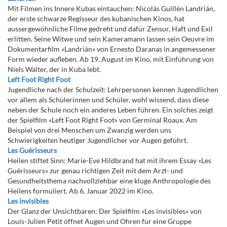
Mit Filmen ins Innere Kubas eintauchen: Nicolás Guillén Landrián,
der erste schwarze Regisseur des kubanischen Kinos, hat
aussergewöhnliche Filme gedreht und dafür Zensur, Haft und Exil
erlitten. Seine Witwe und sein Kameramann lassen sein Oeuvre im
Dokumentarfilm «Landrián» von Ernesto Daranas in angemessener
Form wieder aufleben. Ab 19. August im Kino, mit Einführung von
Niels Walter, der in Kuba lebt.
Left Foot Right Foot
Jugendliche nach der Schulzeit: Lehrpersonen kennen Jugendlichen
vor allem als Schülerinnen und Schüler, wohl wissend, dass diese
neben der Schule noch ein anderes Leben führen. Ein solches zeigt
der Spielfilm «Left Foot Right Foot» von Germinal Roaux. Am
Beispiel von drei Menschen um Zwanzig werden uns
Schwierigkeiten heutiger Jugendlicher vor Augen geführt.
Les Guérisseurs
Heilen stiftet Sinn: Marie-Eve Hildbrand hat mit ihrem Essay «Les
Guérisseurs» zur genau richtigen Zeit mit dem Arzt- und
Gesundheitsthema nachvollziehbar eine kluge Anthropologie des
Heilens formuliert. Ab 6. Januar 2022 im Kino.
Les invisibles
Der Glanz der Unsichtbaren: Der Spielfilm «Les invisibles» von
Louis-Julien Petit öffnet Augen und Ohren für eine Gruppe