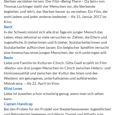
Sterben verstehen lernen: Der Film «Being There – Da Sein» von
Thomas Lüchinger stellt vier Menschen vor, die Sterbende
begleiten, und lehrt, das Sterben besser zu verstehen. Ein Film, der
wohl jedem und jeder anderes bedeutet. – Ab 15. Januar 2017 im
Kino
BenX
In der Schweiz nimmt sich alle drei Tage ein junger Mensch das
Leben, etwa zehnmal so viele versuchen es. Zahlen, die Eltern und
Jugendliche, Erzieherinnen und Erzieher, Sozialarbeiterinnen und
Sozialarbeiter aufhorchen lassen. Ein belgischer Spielfilm versucht
eine Innenschau eines jungen Menschen, der sich umbringen will.
Beyto
Liebe und Familie im Kulturen-Clinch: Gitta Gsell erzählt im Film
«Beyto» von drei jungen Menschen im Clinch zwischen Hetero- und
Homosexualität und zwischen der Kultur des Islam und des
Westens: ein gelungenes, unterhaltsames und aufklärendes
Melodrama. – Ab 22. April im Kino
Blind Loves
Liebe ist zuweilen schon schwierig genug, wenn man sich sehen
kann.
Captain Handicap
Bei den Proben für ein Projekt von theaterbesessenen Jugendlichen
und Behinderten begegnen sich Marie, Daniel und Alfredo zum