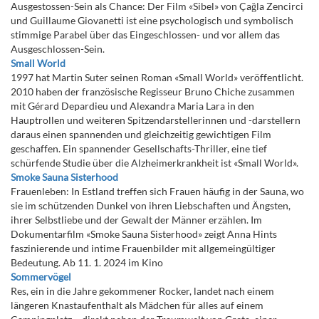
Ausgestossen-Sein als Chance: Der Film «Sibel» von Çağla Zencirci
und Guillaume Giovanetti ist eine psychologisch und symbolisch
stimmige Parabel über das Eingeschlossen- und vor allem das
Ausgeschlossen-Sein.
Small World
1997 hat Martin Suter seinen Roman «Small World» veröffentlicht.
2010 haben der französische Regisseur Bruno Chiche zusammen
mit Gérard Depardieu und Alexandra Maria Lara in den
Hauptrollen und weiteren Spitzendarstellerinnen und -darstellern
daraus einen spannenden und gleichzeitig gewichtigen Film
geschaffen. Ein spannender Gesellschafts-Thriller, eine tief
schürfende Studie über die Alzheimerkrankheit ist «Small World».
Smoke Sauna Sisterhood
Frauenleben: In Estland treffen sich Frauen häufig in der Sauna, wo
sie im schützenden Dunkel von ihren Liebschaften und Ängsten,
ihrer Selbstliebe und der Gewalt der Männer erzählen. Im
Dokumentarfilm «Smoke Sauna Sisterhood» zeigt Anna Hints
faszinierende und intime Frauenbilder mit allgemeingültiger
Bedeutung. Ab 11. 1. 2024 im Kino
Sommervögel
Res, ein in die Jahre gekommener Rocker, landet nach einem
längeren Knastaufenthalt als Mädchen für alles auf einem