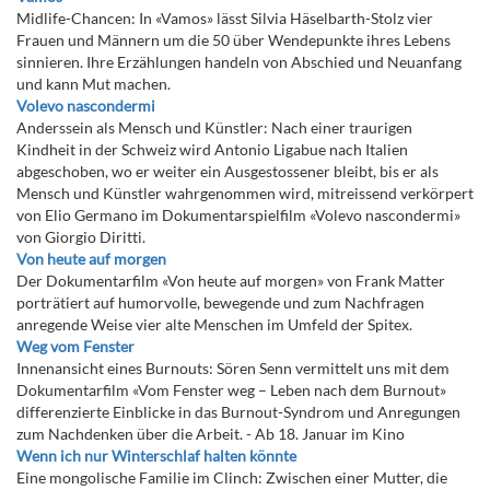
Midlife-Chancen: In «Vamos» lässt Silvia Häselbarth-Stolz vier
Frauen und Männern um die 50 über Wendepunkte ihres Lebens
sinnieren. Ihre Erzählungen handeln von Abschied und Neuanfang
und kann Mut machen.
Volevo nascondermi
Anderssein als Mensch und Künstler: Nach einer traurigen
Kindheit in der Schweiz wird Antonio Ligabue nach Italien
abgeschoben, wo er weiter ein Ausgestossener bleibt, bis er als
Mensch und Künstler wahrgenommen wird, mitreissend verkörpert
von Elio Germano im Dokumentarspielfilm «Volevo nascondermi»
von Giorgio Diritti.
Von heute auf morgen
Der Dokumentarfilm «Von heute auf morgen» von Frank Matter
porträtiert auf humorvolle, bewegende und zum Nachfragen
anregende Weise vier alte Menschen im Umfeld der Spitex.
Weg vom Fenster
Innenansicht eines Burnouts: Sören Senn vermittelt uns mit dem
Dokumentarfilm «Vom Fenster weg – Leben nach dem Burnout»
differenzierte Einblicke in das Burnout-Syndrom und Anregungen
zum Nachdenken über die Arbeit. - Ab 18. Januar im Kino
Wenn ich nur Winterschlaf halten könnte
Eine mongolische Familie im Clinch: Zwischen einer Mutter, die