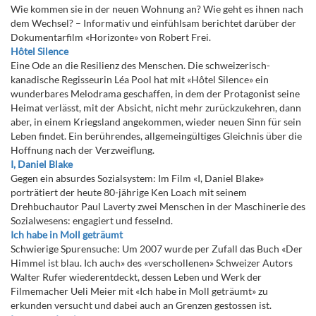
Wie kommen sie in der neuen Wohnung an? Wie geht es ihnen nach
dem Wechsel? – Informativ und einfühlsam berichtet darüber der
Dokumentarfilm «Horizonte» von Robert Frei.
Hôtel Silence
Eine Ode an die Resilienz des Menschen. Die schweizerisch-
kanadische Regisseurin Léa Pool hat mit «Hôtel Silence» ein
wunderbares Melodrama geschaffen, in dem der Protagonist seine
Heimat verlässt, mit der Absicht, nicht mehr zurückzukehren, dann
aber, in einem Kriegsland angekommen, wieder neuen Sinn für sein
Leben findet. Ein berührendes, allgemeingültiges Gleichnis über die
Hoffnung nach der Verzweiflung.
I, Daniel Blake
Gegen ein absurdes Sozialsystem: Im Film «I, Daniel Blake»
porträtiert der heute 80-jährige Ken Loach mit seinem
Drehbuchautor Paul Laverty zwei Menschen in der Maschinerie des
Sozialwesens: engagiert und fesselnd.
Ich habe in Moll geträumt
Schwierige Spurensuche: Um 2007 wurde per Zufall das Buch «Der
Himmel ist blau. Ich auch» des «verschollenen» Schweizer Autors
Walter Rufer wiederentdeckt, dessen Leben und Werk der
Filmemacher Ueli Meier mit «Ich habe in Moll geträumt» zu
erkunden versucht und dabei auch an Grenzen gestossen ist.