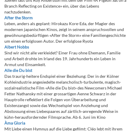
Szenen lädt uns Roy Andersson mit dem der Film «A Pigeon Sat on a
Branch Reflecting on Existence» ein, über das Lebens
nachzudenken.
After the Storm
Leben, anders als geplant: Hirokazu Kore-Eda, der Magier des
modernen japanischen Kinos, zeigt in seinem anspruchsvollen und
gewöhnungsbedürftigen «After the Storm» eine Familiengeschichte
um einen erfolglosen Autor. Der erfolglose Ryota
Albert Nobbs
Sind wir nicht alle verkleidet? Einer Frau ohne Ehemann, Familie
und Arbeit drohte im Irland des 19. Jahrhunderts ein Leben in
Armut und Einsamkeit.
Alle die Du bist
Das traurig-heitere Endspiel einer Beziehung: Der in der Kölner
Kohleindustrie angesiedelte melancholisch-turbulente, magisch-
sozialrealistische Film «Alle die Du bist» des Newcomers Michael
Fetter Nathansky mit einer grossartigen Aenne Schwarz in der
Hauptrolle reflektiert die Folgen von Überarbeitung und
Existenzangst sowie das Wechselspiel von Anziehung und
Abstossung eines Liebespaares auf zärtlich-anregende Weise in
kühn-herausfordernder Filmsprache. Ab 6. Juni im Kino
Àma Gloria
Mit Liebe einen Hymnus auf die Liebe gefilmt: Cléo lebt mit ihrem