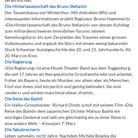
verwirklichen.
Die Hinterlassenschaft des Bruno Stefanini
Der Tausendsassa von Winterthur: Mit diskretem Witz und
interessanten Informationen erzählt Regisseur Bruno Haemmerlis
«Die Hinterlassenschaft des Bruno Stefanini» von dessen Aufstieg
zum milliardenschweren Immobilien-Tycoon, seinem
Sammlungsfuror bis zum Zerplatzen des Traumes seines grossen
Volksmuseums und ergänzt die Story mit einem wenig bekannten
Stück Schweizer Sozialgeschichte des 20. und 21. Jahrhunderts. Ab
20. März im Kino
Die Regierung
«Die Regierung» ist eine Musik-Theater-Band aus dem Toggenburg,
die seit 17 Jahren als therapeutische Grossfamilie lebt und arbeitet,
früher als Bauern, heute als Musiker, vor allem aber als Menschen.
Fünf von ihnen sind körperlich und geistig behindert. Sie sind
«anders» und wirken manchmal etwas «fremd».
Die Reise des Bashô
Ein Haiku-Grossmeister: Richard Dindo schuf mit seinem Film «Die
Reise des Bashô» dem japanischen Dichter Matsuo Bashô ein
würdiges Denkmal und lädt uns gleichzeitig ein zu einer Reise in
eine andere Welt. – Kinostart 7. März
Die Tabubrecherin
Leben sammeln, nicht Jahre: Nachdem Michèle Bowley die