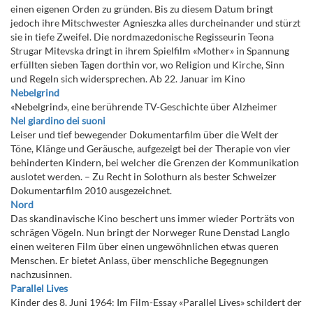
einen eigenen Orden zu gründen. Bis zu diesem Datum bringt
jedoch ihre Mitschwester Agnieszka alles durcheinander und stürzt
sie in tiefe Zweifel. Die nordmazedonische Regisseurin Teona
Strugar Mitevska dringt in ihrem Spielfilm «Mother» in Spannung
erfüllten sieben Tagen dorthin vor, wo Religion und Kirche, Sinn
und Regeln sich widersprechen. Ab 22. Januar im Kino
Nebelgrind
«Nebelgrind», eine berührende TV-Geschichte über Alzheimer
Nel giardino dei suoni
Leiser und tief bewegender Dokumentarfilm über die Welt der
Töne, Klänge und Geräusche, aufgezeigt bei der Therapie von vier
behinderten Kindern, bei welcher die Grenzen der Kommunikation
auslotet werden. – Zu Recht in Solothurn als bester Schweizer
Dokumentarfilm 2010 ausgezeichnet.
Nord
Das skandinavische Kino beschert uns immer wieder Porträts von
schrägen Vögeln. Nun bringt der Norweger Rune Denstad Langlo
einen weiteren Film über einen ungewöhnlichen etwas queren
Menschen. Er bietet Anlass, über menschliche Begegnungen
nachzusinnen.
Parallel Lives
Kinder des 8. Juni 1964: Im Film-Essay «Parallel Lives» schildert der