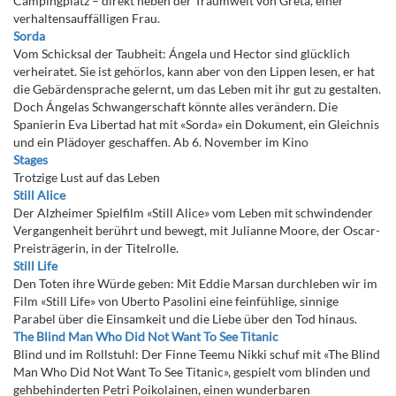
Campingplatz – direkt neben der Traumwelt von Greta, einer
verhaltensauffälligen Frau.
Sorda
Vom Schicksal der Taubheit: Ángela und Hector sind glücklich
verheiratet. Sie ist gehörlos, kann aber von den Lippen lesen, er hat
die Gebärdensprache gelernt, um das Leben mit ihr gut zu gestalten.
Doch Ángelas Schwangerschaft könnte alles verändern. Die
Spanierin Eva Libertad hat mit «Sorda» ein Dokument, ein Gleichnis
und ein Plädoyer geschaffen. Ab 6. November im Kino
Stages
Trotzige Lust auf das Leben
Still Alice
Der Alzheimer Spielfilm «Still Alice» vom Leben mit schwindender
Vergangenheit berührt und bewegt, mit Julianne Moore, der Oscar-
Preisträgerin, in der Titelrolle.
Still Life
Den Toten ihre Würde geben: Mit Eddie Marsan durchleben wir im
Film «Still Life» von Uberto Pasolini eine feinfühlige, sinnige
Parabel über die Einsamkeit und die Liebe über den Tod hinaus.
The Blind Man Who Did Not Want To See Titanic
Blind und im Rollstuhl: Der Finne Teemu Nikki schuf mit «The Blind
Man Who Did Not Want To See Titanic», gespielt vom blinden und
gehbehinderten Petri Poikolainen, einen wunderbaren