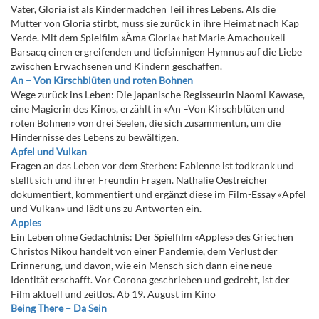
Vater, Gloria ist als Kindermädchen Teil ihres Lebens. Als die
Mutter von Gloria stirbt, muss sie zurück in ihre Heimat nach Kap
Verde. Mit dem Spielfilm «Àma Gloria» hat Marie Amachoukeli-
Barsacq einen ergreifenden und tiefsinnigen Hymnus auf die Liebe
zwischen Erwachsenen und Kindern geschaffen.
An – Von Kirschblüten und roten Bohnen
Wege zurück ins Leben: Die japanische Regisseurin Naomi Kawase,
eine Magierin des Kinos, erzählt in «An –Von Kirschblüten und
roten Bohnen» von drei Seelen, die sich zusammentun, um die
Hindernisse des Lebens zu bewältigen.
Apfel und Vulkan
Fragen an das Leben vor dem Sterben: Fabienne ist todkrank und
stellt sich und ihrer Freundin Fragen. Nathalie Oestreicher
dokumentiert, kommentiert und ergänzt diese im Film-Essay «Apfel
und Vulkan» und lädt uns zu Antworten ein.
Apples
Ein Leben ohne Gedächtnis: Der Spielfilm «Apples» des Griechen
Christos Nikou handelt von einer Pandemie, dem Verlust der
Erinnerung, und davon, wie ein Mensch sich dann eine neue
Identität erschafft. Vor Corona geschrieben und gedreht, ist der
Film aktuell und zeitlos. Ab 19. August im Kino
Being There – Da Sein