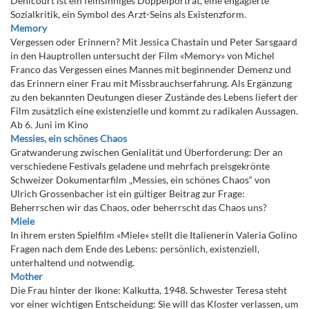
Denicourt ist ein feinsinniges Doppelporträt, eine engagierte
Sozialkritik, ein Symbol des Arzt-Seins als Existenzform.
Memory
Vergessen oder Erinnern? Mit Jessica Chastain und Peter Sarsgaard
in den Hauptrollen untersucht der Film «Memory» von Michel
Franco das Vergessen eines Mannes mit beginnender Demenz und
das Erinnern einer Frau mit Missbrauchserfahrung. Als Ergänzung
zu den bekannten Deutungen dieser Zustände des Lebens liefert der
Film zusätzlich eine existenzielle und kommt zu radikalen Aussagen.
Ab 6. Juni im Kino
Messies, ein schönes Chaos
Gratwanderung zwischen Genialität und Überforderung: Der an
verschiedene Festivals geladene und mehrfach preisgekrönte
Schweizer Dokumentarfilm „Messies, ein schönes Chaos“ von
Ulrich Grossenbacher ist ein gültiger Beitrag zur Frage:
Beherrschen wir das Chaos, oder beherrscht das Chaos uns?
Miele
In ihrem ersten Spielfilm «Miele» stellt die Italienerin Valeria Golino
Fragen nach dem Ende des Lebens: persönlich, existenziell,
unterhaltend und notwendig.
Mother
Die Frau hinter der Ikone: Kalkutta, 1948. Schwester Teresa steht
vor einer wichtigen Entscheidung: Sie will das Kloster verlassen, um