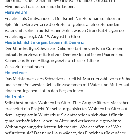
abnormal ist der Spielfilm «Henri» von Yolande Moreau, ein
Hymnus auf das Leben und die Lieben.
Here we are
Erziehen als Gratwandern: Der Israeli Nir Bergman schildert im
Spielfilm «Here we are» die Beziehung eines alleinerziehenden
Vaters mit seinem autistischen Sohn, was zu Grundsatzfragen der
Erziehung anregt. Ab 19. August im Kino
Heute ist nicht morgen. Leben mit Demenz
Der 50-minutige Schweizer Dokumentarfilm von Nico Gutmann
enthält Interviews mit drei von Demenz betroffenen Paaren und
Szenen aus ihrem Alltag, ergänzt durch schriftliche
Zusatzinformationen.
Höhenfeuer
Das Meisterwerk des Schweizers Fredi M. Murer erzählt vom «Bub»
und seiner Schwester Belli, die zusammen mit Vater und Mutter auf
einem entlegenen Hof in den Bergen leben.
Horizonte
Selbstbestimmtes Wohnen im Alter: Eine Gruppe älterer Menschen
erarbeitet ein Projekt für selbstorganisiertes Wohnen im Alter auf
dem Lagerplatz in Winterthur. Sie entscheiden sich damit für ein
gemeinschaftliches Leben im Alter und verlassen die gewohnte
Wohnumgebung der letzten Jahrzehnte. Was erhoffen sie? Was
befürchten sie? Das neue Haus wächst, das Einziehen rückt näher.