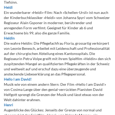
Tiefsinn.
Heidi
Ein wunderbarer «Heidi»-Film: Nach «Schellen-Ursli» ist nun auch
der Kinderbuchklassiker «Heidi» von Johanna Spyri vom Schweizer
Regisseur Alain Gsponer in moderner, berührender und
anregenden Form verfilmt. Geeignet für Kinder ab 6 und
Erwachsene bis 99, also die ganze Familie.
Heldin
Die wahre Heldin: Die Pflegefachfrau Floria, grossartig verkörpert
von Leonie Benesch, arbeitet mit Leidenschaft und Professionalität
auf der chirurgischen Abteilung eines Kantonsspitals. Die
Regisseurin Petra Volpe greift mit ihrem Spielfilm «Heldin» den sich
zuspitzenden Mangel an qualifizierten Pflegekräften in der Schweiz
und weltweit auf und erschuf dazu eine überzeugende und
ansteckende Liebeserklärung an das Pflegepersonal.
Hello I am David!
Musik wie von einem andern Stern: Der Film «Hello I am David!»
von Cosima Lange über den genial-verrückten Pianisten David
Helfgott sprengt die Grenzen der Musik und lässt etwas von der
Welt dahinter erahnen.
Henri
Augenblicke des Glückes: Jenseits der Grenze von normal und