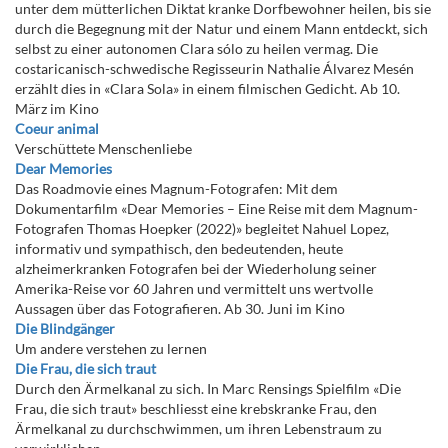
unter dem mütterlichen Diktat kranke Dorfbewohner heilen, bis sie
durch die Begegnung mit der Natur und einem Mann entdeckt, sich
selbst zu einer autonomen Clara sólo zu heilen vermag. Die
costaricanisch-schwedische Regisseurin Nathalie Álvarez Mesén
erzählt dies in «Clara Sola» in einem filmischen Gedicht. Ab 10.
März im Kino
Coeur animal
Verschüttete Menschenliebe
Dear Memories
Das Roadmovie eines Magnum-Fotografen: Mit dem
Dokumentarfilm «Dear Memories – Eine Reise mit dem Magnum-
Fotografen Thomas Hoepker (2022)» begleitet Nahuel Lopez,
informativ und sympathisch, den bedeutenden, heute
alzheimerkranken Fotografen bei der Wiederholung seiner
Amerika-Reise vor 60 Jahren und vermittelt uns wertvolle
Aussagen über das Fotografieren. Ab 30. Juni im Kino
Die Blindgänger
Um andere verstehen zu lernen
Die Frau, die sich traut
Durch den Ärmelkanal zu sich. In Marc Rensings Spielfilm «Die
Frau, die sich traut» beschliesst eine krebskranke Frau, den
Ärmelkanal zu durchschwimmen, um ihren Lebenstraum zu