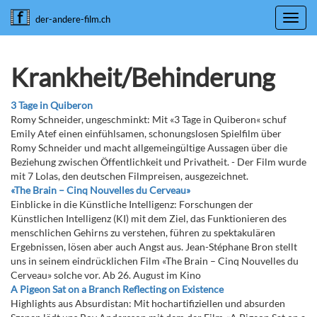
Toggl
der-andere-film.ch
navig
Krankheit/Behinderung
3 Tage in Quiberon
Romy Schneider, ungeschminkt: Mit «3 Tage in Quiberon« schuf
Emily Atef einen einfühlsamen, schonungslosen Spielfilm über
Romy Schneider und macht allgemeingültige Aussagen über die
Beziehung zwischen Öffentlichkeit und Privatheit. - Der Film wurde
mit 7 Lolas, den deutschen Filmpreisen, ausgezeichnet.
«The Brain – Cinq Nouvelles du Cerveau»
Einblicke in die Künstliche Intelligenz: Forschungen der
Künstlichen Intelligenz (KI) mit dem Ziel, das Funktionieren des
menschlichen Gehirns zu verstehen, führen zu spektakulären
Ergebnissen, lösen aber auch Angst aus. Jean-Stéphane Bron stellt
uns in seinem eindrücklichen Film «The Brain – Cinq Nouvelles du
Cerveau» solche vor. Ab 26. August im Kino
A Pigeon Sat on a Branch Reflecting on Existence
Highlights aus Absurdistan: Mit hochartifiziellen und absurden