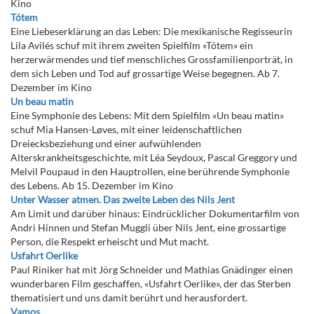
Kino
Tótem
Eine Liebeserklärung an das Leben: Die mexikanische Regisseurin
Lila Avilés schuf mit ihrem zweiten Spielfilm «Tótem» ein
herzerwärmendes und tief menschliches Grossfamilienporträt, in
dem sich Leben und Tod auf grossartige Weise begegnen. Ab 7.
Dezember im Kino
Un beau matin
Eine Symphonie des Lebens: Mit dem Spielfilm «Un beau matin»
schuf Mia Hansen-Løves, mit einer leidenschaftlichen
Dreiecksbeziehung und einer aufwühlenden
Alterskrankheitsgeschichte, mit Léa Seydoux, Pascal Greggory und
Melvil Poupaud in den Hauptrollen, eine berührende Symphonie
des Lebens. Ab 15. Dezember im Kino
Unter Wasser atmen. Das zweite Leben des Nils Jent
Am Limit und darüber hinaus: Eindrücklicher Dokumentarfilm von
Andri Hinnen und Stefan Muggli über Nils Jent, eine grossartige
Person, die Respekt erheischt und Mut macht.
Usfahrt Oerlike
Paul Riniker hat mit Jörg Schneider und Mathias Gnädinger einen
wunderbaren Film geschaffen, «Usfahrt Oerlike», der das Sterben
thematisiert und uns damit berührt und herausfordert.
Vamos