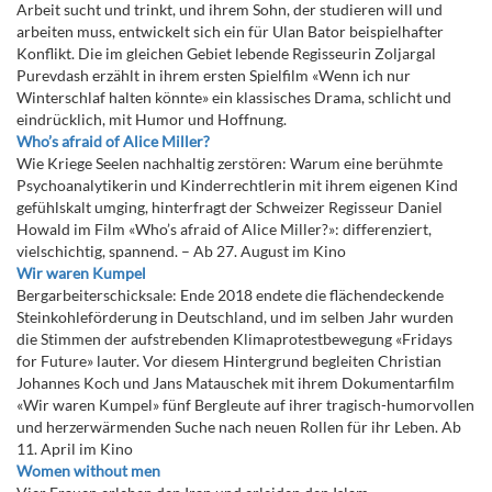
Arbeit sucht und trinkt, und ihrem Sohn, der studieren will und
arbeiten muss, entwickelt sich ein für Ulan Bator beispielhafter
Konflikt. Die im gleichen Gebiet lebende Regisseurin Zoljargal
Purevdash erzählt in ihrem ersten Spielfilm «Wenn ich nur
Winterschlaf halten könnte» ein klassisches Drama, schlicht und
eindrücklich, mit Humor und Hoffnung.
Who’s afraid of Alice Miller?
Wie Kriege Seelen nachhaltig zerstören: Warum eine berühmte
Psychoanalytikerin und Kinderrechtlerin mit ihrem eigenen Kind
gefühlskalt umging, hinterfragt der Schweizer Regisseur Daniel
Howald im Film «Who’s afraid of Alice Miller?»: differenziert,
vielschichtig, spannend. – Ab 27. August im Kino
Wir waren Kumpel
Bergarbeiterschicksale: Ende 2018 endete die flächendeckende
Steinkohleförderung in Deutschland, und im selben Jahr wurden
die Stimmen der aufstrebenden Klimaprotestbewegung «Fridays
for Future» lauter. Vor diesem Hintergrund begleiten Christian
Johannes Koch und Jans Matauschek mit ihrem Dokumentarfilm
«Wir waren Kumpel» fünf Bergleute auf ihrer tragisch-humorvollen
und herzerwärmenden Suche nach neuen Rollen für ihr Leben. Ab
11. April im Kino
Women without men