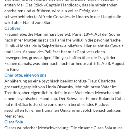
ersten Mal. Das Stück «Captain Handicap», das sie miteinander
erarbeiten und aufführen, wird ein voller Erfolg, der
schwerbehinderte Alfredo Gonzales de Linares in der Hauptrolle
wird über Nacht zum Star.
Captives
Frauenliebe, die Männerhass besiegt: Paris, 1894. Auf der Suche
nach ihrer Mutter lässt sich Fanni freiwillig in die psychiatrische
Klinik «Hôpital de la Salpêtrière» einliefern. Hier erlebt sie Gewalt
und Hass. Arnaud des Pallières hat mit «Captives» einen
bewegenden, grossartigen Film geschaffen über die Tragik der
Frauen damals, was aber auch noch für heute zutrifft. Ab 8. August
im Kino
Charlotte, eine von uns
Annäherung an eine psychisch beeinträchtige Frau: Charlotte,
grossartig gespielt von Linda Olsansky, lebt mit ihrem Vater im
Trentino, aber eigentlich zutiefst in der Welt eines Menschen mit
einem psychischen Handicap. Der Schweizer Filmer Rolando Colla
hat mit «Charlotte, eine von uns» ein berührendes Plädoyer
geschaffen für einen humanen Umgang mit solch benachteiligten
Menschen.
Clara Sola
Claras wunderbar Menschwerdung: Die einsame Clara Sola muss