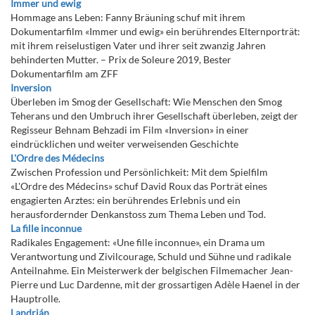
Immer und ewig
Hommage ans Leben: Fanny Bräuning schuf mit ihrem
Dokumentarfilm «Immer und ewig» ein berührendes Elternporträt:
mit ihrem reiselustigen Vater und ihrer seit zwanzig Jahren
behinderten Mutter. – Prix de Soleure 2019, Bester
Dokumentarfilm am ZFF
Inversion
Überleben im Smog der Gesellschaft: Wie Menschen den Smog
Teherans und den Umbruch ihrer Gesellschaft überleben, zeigt der
Regisseur Behnam Behzadi im Film «Inversion» in einer
eindrücklichen und weiter verweisenden Geschichte
L'Ordre des Médecins
Zwischen Profession und Persönlichkeit: Mit dem Spielfilm
«L'Ordre des Médecins» schuf David Roux das Porträt eines
engagierten Arztes: ein berührendes Erlebnis und ein
herausfordernder Denkanstoss zum Thema Leben und Tod.
La fille inconnue
Radikales Engagement: «Une fille inconnue», ein Drama um
Verantwortung und Zivilcourage, Schuld und Sühne und radikale
Anteilnahme. Ein Meisterwerk der belgischen Filmemacher Jean-
Pierre und Luc Dardenne, mit der grossartigen Adèle Haenel in der
Hauptrolle.
Landrián