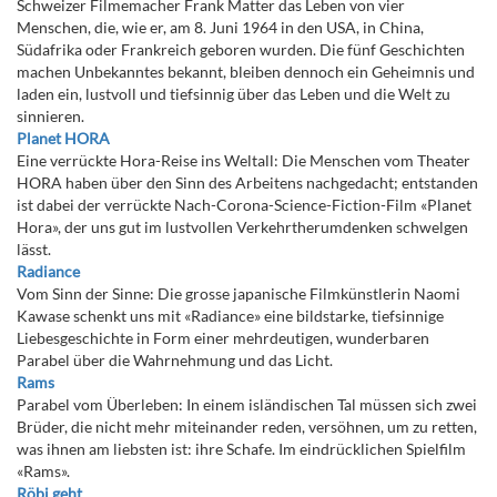
Schweizer Filmemacher Frank Matter das Leben von vier
Menschen, die, wie er, am 8. Juni 1964 in den USA, in China,
Südafrika oder Frankreich geboren wurden. Die fünf Geschichten
machen Unbekanntes bekannt, bleiben dennoch ein Geheimnis und
laden ein, lustvoll und tiefsinnig über das Leben und die Welt zu
sinnieren.
Planet HORA
Eine verrückte Hora-Reise ins Weltall: Die Menschen vom Theater
HORA haben über den Sinn des Arbeitens nachgedacht; entstanden
ist dabei der verrückte Nach-Corona-Science-Fiction-Film «Planet
Hora», der uns gut im lustvollen Verkehrtherumdenken schwelgen
lässt.
Radiance
Vom Sinn der Sinne: Die grosse japanische Filmkünstlerin Naomi
Kawase schenkt uns mit «Radiance» eine bildstarke, tiefsinnige
Liebesgeschichte in Form einer mehrdeutigen, wunderbaren
Parabel über die Wahrnehmung und das Licht.
Rams
Parabel vom Überleben: In einem isländischen Tal müssen sich zwei
Brüder, die nicht mehr miteinander reden, versöhnen, um zu retten,
was ihnen am liebsten ist: ihre Schafe. Im eindrücklichen Spielfilm
«Rams».
Röbi geht