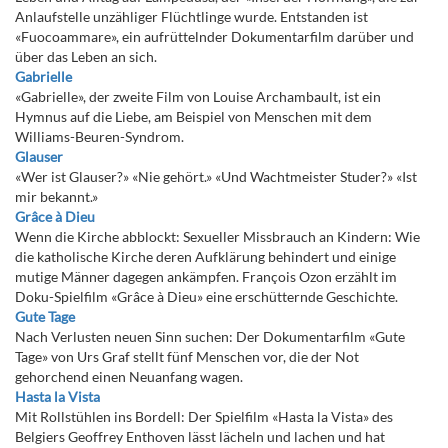
Anlaufstelle unzähliger Flüchtlinge wurde. Entstanden ist
«Fuocoammare», ein aufrüttelnder Dokumentarfilm darüber und
über das Leben an sich.
Gabrielle
«Gabrielle», der zweite Film von Louise Archambault, ist ein
Hymnus auf die Liebe, am Beispiel von Menschen mit dem
Williams-Beuren-Syndrom.
Glauser
«Wer ist Glauser?» «Nie gehört.» «Und Wachtmeister Studer?» «Ist
mir bekannt.»
Grâce à Dieu
Wenn die Kirche abblockt: Sexueller Missbrauch an Kindern: Wie
die katholische Kirche deren Aufklärung behindert und einige
mutige Männer dagegen ankämpfen. François Ozon erzählt im
Doku-Spielfilm «Grâce à Dieu» eine erschütternde Geschichte.
Gute Tage
Nach Verlusten neuen Sinn suchen: Der Dokumentarfilm «Gute
Tage» von Urs Graf stellt fünf Menschen vor, die der Not
gehorchend einen Neuanfang wagen.
Hasta la Vista
Mit Rollstühlen ins Bordell: Der Spielfilm «Hasta la Vista» des
Belgiers Geoffrey Enthoven lässt lächeln und lachen und hat