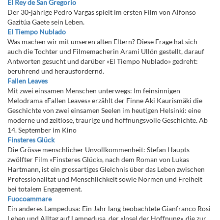
El Rey de San Gregorio
Der 30-jährige Pedro Vargas spielt im ersten Film von Alfonso
Gazitúa Gaete sein Leben.
El Tiempo Nublado
Was machen wir mit unseren alten Eltern? Diese Frage hat sich
auch die Tochter und Filmemacherin Arami Ullón gestellt, darauf
Antworten gesucht und darüber «El Tiempo Nublado» gedreht:
berührend und herausfordernd.
Fallen Leaves
Mit zwei einsamen Menschen unterwegs: Im feinsinnigen
Melodrama «Fallen Leaves» erzählt der Finne Aki Kaurismäki die
Geschichte von zwei einsamen Seelen im heutigen Helsinki: eine
moderne und zeitlose, traurige und hoffnungsvolle Geschichte. Ab
14. September im Kino
Finsteres Glück
Die Grösse menschlicher Unvollkommenheit: Stefan Haupts
zwölfter Film «Finsteres Glück», nach dem Roman von Lukas
Hartmann, ist ein grossartiges Gleichnis über das Leben zwischen
Professionalität und Menschlichkeit sowie Normen und Freiheit
bei totalem Engagement.
Fuocoammare
Ein anderes Lampedusa: Ein Jahr lang beobachtete Gianfranco Rosi
Leben und Alltag auf Lampedusa, der «Insel der Hoffnung», die zur