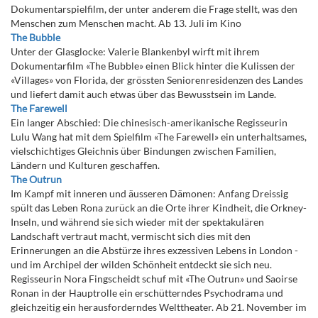
Dokumentarspielfilm, der unter anderem die Frage stellt, was den
Menschen zum Menschen macht. Ab 13. Juli im Kino
The Bubble
Unter der Glasglocke: Valerie Blankenbyl wirft mit ihrem
Dokumentarfilm «The Bubble» einen Blick hinter die Kulissen der
«Villages» von Florida, der grössten Seniorenresidenzen des Landes
und liefert damit auch etwas über das Bewusstsein im Lande.
The Farewell
Ein langer Abschied: Die chinesisch-amerikanische Regisseurin
Lulu Wang hat mit dem Spielfilm «The Farewell» ein unterhaltsames,
vielschichtiges Gleichnis über Bindungen zwischen Familien,
Ländern und Kulturen geschaffen.
The Outrun
Im Kampf mit inneren und äusseren Dämonen: Anfang Dreissig
spült das Leben Rona zurück an die Orte ihrer Kindheit, die Orkney-
Inseln, und während sie sich wieder mit der spektakulären
Landschaft vertraut macht, vermischt sich dies mit den
Erinnerungen an die Abstürze ihres exzessiven Lebens in London -
und im Archipel der wilden Schönheit entdeckt sie sich neu.
Regisseurin Nora Fingscheidt schuf mit «The Outrun» und Saoirse
Ronan in der Hauptrolle ein erschütterndes Psychodrama und
gleichzeitig ein herausforderndes Welttheater. Ab 21. November im