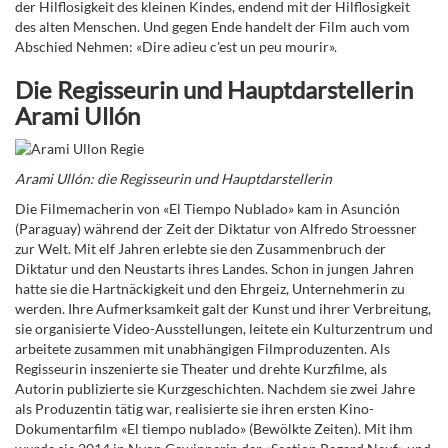
der Hilflosigkeit des kleinen Kindes, endend mit der Hilflosigkeit
des alten Menschen. Und gegen Ende handelt der Film auch vom
Abschied Nehmen: «Dire adieu c'est un peu mourir».
Die Regisseurin und Hauptdarstellerin
Arami Ullón
Arami Ullón: die Regisseurin und Hauptdarstellerin
Die Filmemacherin von «El Tiempo Nublado» kam in Asunción
(Paraguay) während der Zeit der Diktatur von Alfredo Stroessner
zur Welt. Mit elf Jahren erlebte sie den Zusammenbruch der
Diktatur und den Neustarts ihres Landes. Schon in jungen Jahren
hatte sie die Hartnäckigkeit und den Ehrgeiz, Unternehmerin zu
werden. Ihre Aufmerksamkeit galt der Kunst und ihrer Verbreitung,
sie organisierte Video-Ausstellungen, leitete ein Kulturzentrum und
arbeitete zusammen mit unabhängigen Filmproduzenten. Als
Regisseurin inszenierte sie Theater und drehte Kurzfilme, als
Autorin publizierte sie Kurzgeschichten. Nachdem sie zwei Jahre
als Produzentin tätig war, realisierte sie ihren ersten Kino-
Dokumentarfilm «El tiempo nublado» (Bewölkte Zeiten). Mit ihm