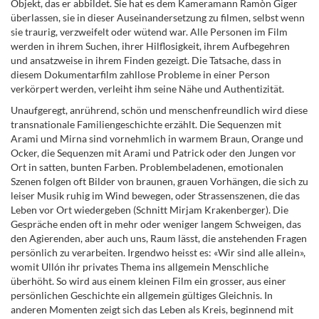
Objekt, das er abbildet. Sie hat es dem Kameramann Ramòn Giger
überlassen, sie in dieser Auseinandersetzung zu filmen, selbst wenn
sie traurig, verzweifelt oder wütend war. Alle Personen im Film
werden in ihrem Suchen, ihrer Hilflosigkeit, ihrem Aufbegehren
und ansatzweise in ihrem Finden gezeigt. Die Tatsache, dass in
diesem Dokumentarfilm zahllose Probleme in einer Person
verkörpert werden, verleiht ihm seine Nähe und Authentizität.
Unaufgeregt, anrührend, schön und menschenfreundlich wird diese
transnationale Familiengeschichte erzählt. Die Sequenzen mit
Arami und Mirna sind vornehmlich in warmem Braun, Orange und
Ocker, die Sequenzen mit Arami und Patrick oder den Jungen vor
Ort in satten, bunten Farben. Problembeladenen, emotionalen
Szenen folgen oft Bilder von braunen, grauen Vorhängen, die sich zu
leiser Musik ruhig im Wind bewegen, oder Strassenszenen, die das
Leben vor Ort wiedergeben (Schnitt Mirjam Krakenberger). Die
Gespräche enden oft in mehr oder weniger langem Schweigen, das
den Agierenden, aber auch uns, Raum lässt, die anstehenden Fragen
persönlich zu verarbeiten. Irgendwo heisst es: «Wir sind alle allein»,
womit Ullón ihr privates Thema ins allgemein Menschliche
überhöht. So wird aus einem kleinen Film ein grosser, aus einer
persönlichen Geschichte ein allgemein gültiges Gleichnis. In
anderen Momenten zeigt sich das Leben als Kreis, beginnend mit