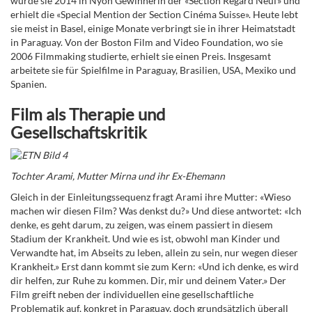
wurde sie 2014 in Nyon Gewinnerin der «Section Regard Neuf» und
erhielt die «Special Mention der Section Cinéma Suisse». Heute lebt
sie meist in Basel, einige Monate verbringt sie in ihrer Heimatstadt
in Paraguay. Von der Boston Film and Video Foundation, wo sie
2006 Filmmaking studierte, erhielt sie einen Preis. Insgesamt
arbeitete sie für Spielfilme in Paraguay, Brasilien, USA, Mexiko und
Spanien.
Film als Therapie und
Gesellschaftskritik
Tochter Arami, Mutter Mirna und ihr Ex-Ehemann
Gleich in der Einleitungssequenz fragt Arami ihre Mutter: «Wieso
machen wir diesen Film? Was denkst du?» Und diese antwortet: «Ich
denke, es geht darum, zu zeigen, was einem passiert in diesem
Stadium der Krankheit. Und wie es ist, obwohl man Kinder und
Verwandte hat, im Abseits zu leben, allein zu sein, nur wegen dieser
Krankheit.» Erst dann kommt sie zum Kern: «Und ich denke, es wird
dir helfen, zur Ruhe zu kommen. Dir, mir und deinem Vater.» Der
Film greift neben der individuellen eine gesellschaftliche
Problematik auf, konkret in Paraguay, doch grundsätzlich überall