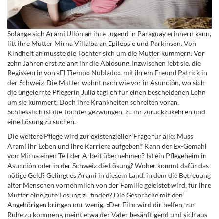
Solange sich Arami Ullón an ihre Jugend in Paraguay erinnern kann,
litt ihre Mutter Mirna Villalba an Epilepsie und Parkinson. Von
Kindheit an musste die Tochter sich um die Mutter kümmern. Vor
zehn Jahren erst gelang ihr die Ablösung. Inzwischen lebt sie, die
Regisseurin von «El Tiempo Nublado», mit ihrem Freund Patrick in
der Schweiz. Die Mutter wohnt nach wie vor in Asunción, wo sich
die ungelernte Pflegerin Julia täglich für einen bescheidenen Lohn
um sie kümmert. Doch ihre Krankheiten schreiten voran.
Schliesslich ist die Tochter gezwungen, zu ihr zurückzukehren und
eine Lösung zu suchen.
Die weitere Pflege wird zur existenziellen Frage für alle: Muss
Arami ihr Leben und ihre Karriere aufgeben? Kann der Ex-Gemahl
von Mirna einen Teil der Arbeit übernehmen? Ist ein Pflegeheim in
Asunción oder in der Schweiz die Lösung? Woher kommt dafür das
nötige Geld? Gelingt es Arami in diesem Land, in dem die Betreuung
alter Menschen vornehmlich von der Familie geleistet wird, für ihre
Mutter eine gute Lösung zu finden? Die Gespräche mit den
Angehörigen bringen nur wenig. «Der Film wird dir helfen, zur
Ruhe zu kommen», meint etwa der Vater besänftigend und sich aus