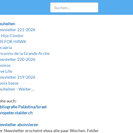
euheiten
wsletter 221-2026
 Hija Cóndor
 IS FOR HAWK
caària
Inconnu de la Grande Arche
wsletter 220-2026
osmos
ve Life
wsletter 219-2026
voix basse
uheiten -
Weiter…
ehe auch:
bliografie Palästina/Israel
nspeter.stalder.ch
wsletter abonnieren
r Newsletter erscheint etwa alle paar Wochen. Felder