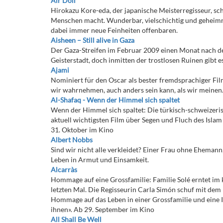
Air Doll
Hirokazu Kore-eda, der japanische Meisterregisseur, sch
Menschen macht. Wunderbar, vielschichtig und geheimnis
dabei immer neue Feinheiten offenbaren.
Aisheen – Still alive in Gaza
Der Gaza-Streifen im Februar 2009 einen Monat nach dem
Geisterstadt, doch inmitten der trostlosen Ruinen gibt 
Ajami
Nominiert für den Oscar als bester fremdsprachiger Fil
wir wahrnehmen, auch anders sein kann, als wir meinen
Al-Shafaq - Wenn der Himmel sich spaltet
Wenn der Himmel sich spaltet: Die türkisch-schweizerisc
aktuell wichtigsten Film über Segen und Fluch des Isla
31. Oktober im Kino
Albert Nobbs
Sind wir nicht alle verkleidet? Einer Frau ohne Ehemann
Leben in Armut und Einsamkeit.
Alcarràs
Hommage auf eine Grossfamilie: Familie Solé erntet im k
letzten Mal. Die Regisseurin Carla Simón schuf mit dem
Hommage auf das Leben in einer Grossfamilie und eine I
ihnen». Ab 29. September im Kino
All Shall Be Well