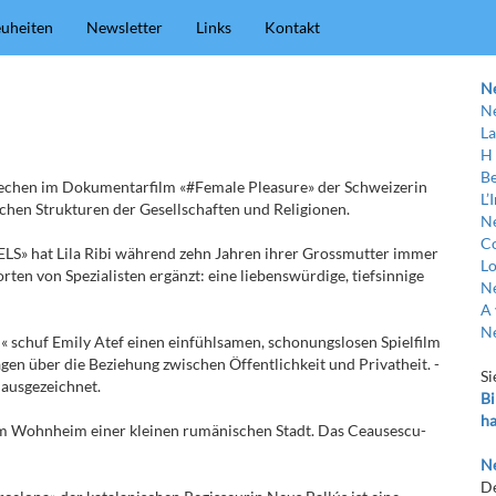
uheiten
Newsletter
Links
Kontakt
N
Ne
La
H
Be
rechen im Dokumentarfilm «#Female Pleasure» der Schweizerin
L’
ichen Strukturen der Gesellschaften und Religionen.
Ne
C
S» hat Lila Ribi während zehn Jahren ihrer Grossmutter immer
Lo
ten von Spezialisten ergänzt: eine liebenswürdige, tiefsinnige
Ne
A 
Ne
« schuf Emily Atef einen einfühlsamen, schonungslosen Spielfilm
n über die Beziehung zwischen Öffentlichkeit und Privatheit. -
Si
 ausgezeichnet.
Bi
ha
 im Wohnheim einer kleinen rumänischen Stadt. Das Ceausescu-
Ne
De