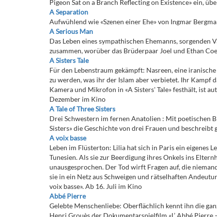
Pigeon Sat on a Branch Reflecting on Existence» ein, ü
A Separation
Aufwühlend wie «Szenen einer Ehe» von Ingmar Bergm
A Serious Man
Das Leben eines sympathischen Ehemanns, sorgenden Vat
zusammen, worüber das Brüderpaar Joel und Ethan Coen
A Sisters Tale
Für den Lebenstraum gekämpft: Nasreen, eine iranische E
zu werden, was ihr der Islam aber verbietet. Ihr Kampf 
Kamera und Mikrofon in «A Sisters' Tale» festhält, ist 
Dezember im Kino
A Tale of Three Sisters
Drei Schwestern im fernen Anatolien : Mit poetischen Bi
Sisters» die Geschichte von drei Frauen und beschreibt 
A voix basse
Leben im Flüsterton: Lilia hat sich in Paris ein eigenes
Tunesien. Als sie zur Beerdigung ihres Onkels ins Elternh
unausgesprochen. Der Tod wirft Fragen auf, die niemand 
sie in ein Netz aus Schweigen und rätselhaften Andeutun
voix basse». Ab 16. Juli im Kino
Abbé Pierre
Gelebte Menschenliebe: Oberflächlich kennt ihn die ganz
Henri Grouès der Dokumentarspielfilm «L’ Abbé Pierre – 