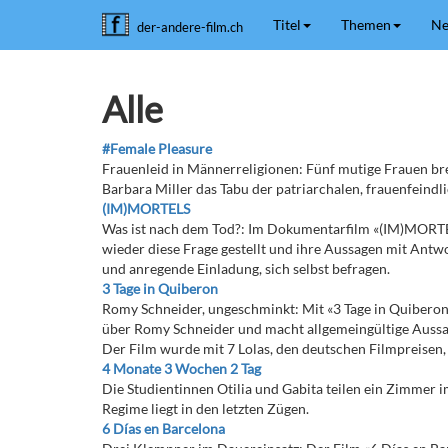
Titel
Themen
Ne
der-andere-film.ch
Alle
#Female Pleasure
Frauenleid in Männerreligionen: Fünf mutige Frauen b
Barbara Miller das Tabu der patriarchalen, frauenfeindl
(IM)MORTELS
Was ist nach dem Tod?: Im Dokumentarfilm «(IM)MORTEL
wieder diese Frage gestellt und ihre Aussagen mit Antwor
und anregende Einladung, sich selbst befragen.
3 Tage in Quiberon
Romy Schneider, ungeschminkt: Mit «3 Tage in Quiberon
über Romy Schneider und macht allgemeingültige Aussage
Der Film wurde mit 7 Lolas, den deutschen Filmpreisen,
4 Monate 3 Wochen 2 Tag
Die Studientinnen Otilia und Gabita teilen ein Zimmer
Regime liegt in den letzten Zügen.
6 Días en Barcelona