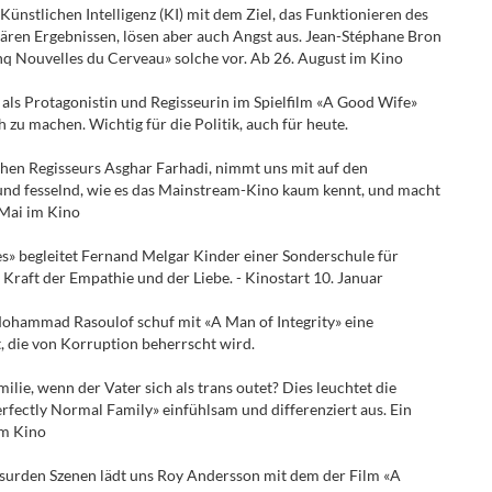
 Künstlichen Intelligenz (KI) mit dem Ziel, das Funktionieren des
ären Ergebnissen, lösen aber auch Angst aus. Jean-Stéphane Bron
inq Nouvelles du Cerveau» solche vor. Ab 26. August im Kino
 als Protagonistin und Regisseurin im Spielfilm «A Good Wife»
zu machen. Wichtig für die Politik, auch für heute.
schen Regisseurs Asghar Farhadi, nimmt uns mit auf den
und fesselnd, wie es das Mainstream-Kino kaum kennt, und macht
 Mai im Kino
s» begleitet Fernand Melgar Kinder einer Sonderschule für
Kraft der Empathie und der Liebe. - Kinostart 10. Januar
Mohammad Rasoulof schuf mit «A Man of Integrity» eine
 die von Korruption beherrscht wird.
lie, wenn der Vater sich als trans outet? Dies leuchtet die
fectly Normal Family» einfühlsam und differenziert aus. Ein
im Kino
absurden Szenen lädt uns Roy Andersson mit dem der Film «A