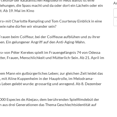
celona» der katalanischen Regisseurin Neus Ballús ist eine
An
hungen, die Spass macht und da oder dort ein Lächeln oder ein
t. Ab 19. Mai im Kino
rs» mit Charlotte Rampling und Tom Courtenay Einblick in eine
 wie nahe dürfen wir einander sein?
rauen beim Coiffeur, bei der Coiffeuse aufblühen und zu ihrer
hen. Ein gelungener Angriff auf den Anti-Aging-Wahn.
» von Péter Kerekes spielt im Frauengefängnis 74 von Odessa
ter, Frauen, Menschlichkeit und Mütterlich-Sein. Ab 21. April im
hrem Mann ein gutbürgerliches Leben; zur gleichen Zeit leidet das
s, mit Aline Kuppenheim in der Hauptrolle, im Melodrama-
as Leben gelebt wurde: grossartig und anregend. Ab 8. Dezember
’000 Especies de Abejas», dem berührenden Spielfilmdebüt der
en aus drei Generationen das Thema Geschlechtsidentität auf