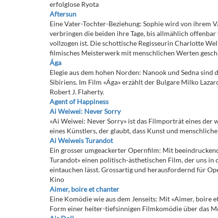
erfolglose Ryota
Aftersun
Eine Vater-Tochter-Beziehung: Sophie wird von ihrem V
verbringen die beiden ihre Tage, bis allmählich offenbar
vollzogen ist. Die schottische Regisseurin Charlotte We
filmisches Meisterwerk mit menschlichen Werten gescha
Ága
Elegie aus dem hohen Norden: Nanook und Sedna sind da
Sibiriens. Im Film «Ága» erzählt der Bulgare Milko Laza
Robert J. Flaherty.
Agent of Happiness
Ai Weiwei: Never Sorry
«Ai Weiwei: Never Sorry» ist das Filmporträt eines der 
eines Künstlers, der glaubt, dass Kunst und menschlich
Ai Weiweis Turandot
Ein grosser umgeackerter Opernfilm: Mit beeindruckend
Turandot» einen politisch-ästhetischen Film, der uns in
eintauchen lässt. Grossartig und herausfordernd für Op
Kino
Aimer, boire et chanter
Eine Komödie wie aus dem Jenseits: Mit «Aimer, boire et
Form einer heiter-tiefsinnigen Filmkomödie über das M