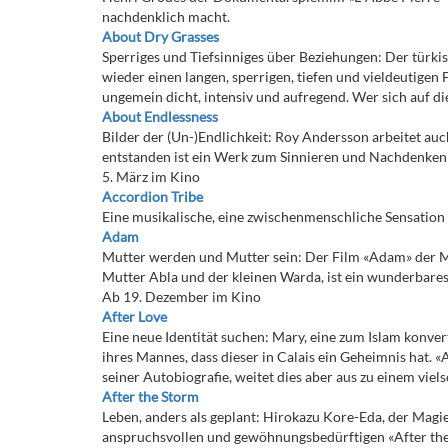
nachdenklich macht.
About Dry Grasses
Sperriges und Tiefsinniges über Beziehungen: Der türki
wieder einen langen, sperrigen, tiefen und vieldeutigen 
ungemein dicht, intensiv und aufregend. Wer sich auf die
About Endlessness
Bilder der (Un-)Endlichkeit: Roy Andersson arbeitet au
entstanden ist ein Werk zum Sinnieren und Nachdenken 
5. März im Kino
Accordion Tribe
Eine musikalische, eine zwischenmenschliche Sensation
Adam
Mutter werden und Mutter sein: Der Film «Adam» der 
Mutter Abla und der kleinen Warda, ist ein wunderbares,
Ab 19. Dezember im Kino
After Love
Eine neue Identität suchen: Mary, eine zum Islam konver
ihres Mannes, dass dieser in Calais ein Geheimnis hat. «
seiner Autobiografie, weitet dies aber aus zu einem vie
After the Storm
Leben, anders als geplant: Hirokazu Kore-Eda, der Magi
anspruchsvollen und gewöhnungsbedürftigen «After the 