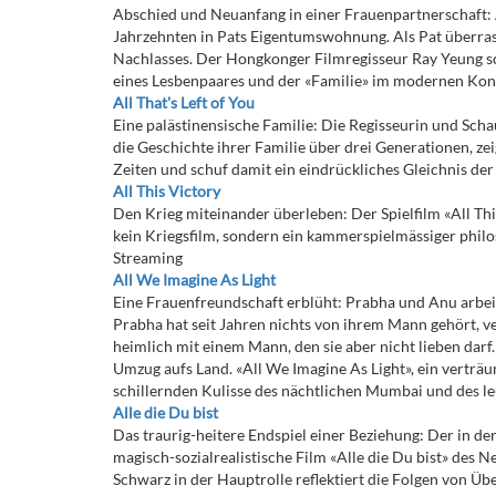
Abschied und Neuanfang in einer Frauenpartnerschaft: An
Jahrzehnten in Pats Eigentumswohnung. Als Pat überrasch
Nachlasses. Der Hongkonger Filmregisseur Ray Yeung sch
eines Lesbenpaares und der «Familie» im modernen Kont
All That's Left of You
Eine palästinensische Familie: Die Regisseurin und Schau
die Geschichte ihrer Familie über drei Generationen, ze
Zeiten und schuf damit ein eindrückliches Gleichnis de
All This Victory
Den Krieg miteinander überleben: Der Spielfilm «All Thi
kein Kriegsfilm, sondern ein kammerspielmässiger philo
Streaming
All We Imagine As Light
Eine Frauenfreundschaft erblüht: Prabha und Anu arbei
Prabha hat seit Jahren nichts von ihrem Mann gehört, ve
heimlich mit einem Mann, den sie aber nicht lieben darf
Umzug aufs Land. «All We Imagine As Light», ein verträ
schillernden Kulisse des nächtlichen Mumbai und des l
Alle die Du bist
Das traurig-heitere Endspiel einer Beziehung: Der in de
magisch-sozialrealistische Film «Alle die Du bist» des
Schwarz in der Hauptrolle reflektiert die Folgen von Ü