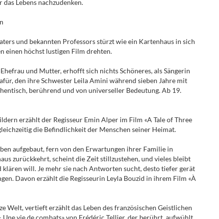
ber das Lebens nachzudenken.
an
ers und bekannten Professors stürzt wie ein Kartenhaus in sich
 einen höchst lustigen Film drehten.
hefrau und Mutter, erhofft sich nichts Schöneres, als Sängerin
dafür, den ihre Schwester Leila Amini während sieben Jahre mit
authentisch, berührend und von universeller Bedeutung. Ab 19.
ldern erzählt der Regisseur Emin Alper im Film «A Tale of Three
gleichzeitig die Befindlichkeit der Menschen seiner Heimat.
 Leben aufgebaut, fern von den Erwartungen ihrer Familie in
aus zurückkehrt, scheint die Zeit stillzustehen, und vieles bleibt
klären will. Je mehr sie nach Antworten sucht, desto tiefer gerät
gen. Davon erzählt die Regisseurin Leyla Bouzid in ihrem Film «À
e Welt, vertieft erzählt das Leben des französischen Geistlichen
Une vie de combats» von Frédéric Tellier, der berührt, aufwühlt,