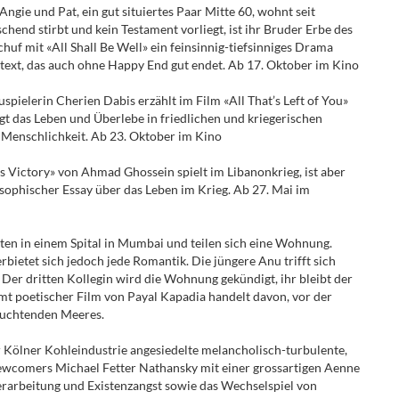
gie und Pat, ein gut situiertes Paar Mitte 60, wohnt seit
end stirbt und kein Testament vorliegt, ist ihr Bruder Erbe des
uf mit «All Shall Be Well» ein feinsinnig-tiefsinniges Drama
ext, das auch ohne Happy End gut endet. Ab 17. Oktober im Kino
spielerin Cherien Dabis erzählt im Film «All That’s Left of You»
igt das Leben und Überlebe in friedlichen und kriegerischen
r Menschlichkeit. Ab 23. Oktober im Kino
s Victory» von Ahmad Ghossein spielt im Libanonkrieg, ist aber
sophischer Essay über das Leben im Krieg. Ab 27. Mai im
ten in einem Spital in Mumbai und teilen sich eine Wohnung.
rbietet sich jedoch jede Romantik. Die jüngere Anu trifft sich
. Der dritten Kollegin wird die Wohnung gekündigt, ihr bleibt der
umt poetischer Film von Payal Kapadia handelt davon, vor der
euchtenden Meeres.
r Kölner Kohleindustrie angesiedelte melancholisch-turbulente,
 Newcomers Michael Fetter Nathansky mit einer grossartigen Aenne
berarbeitung und Existenzangst sowie das Wechselspiel von