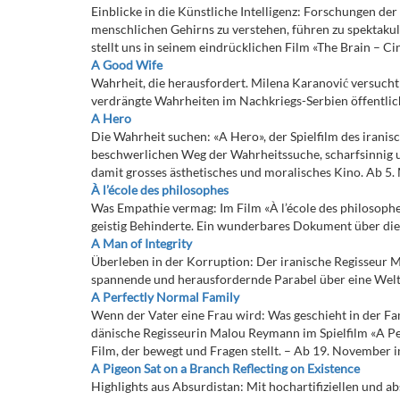
Einblicke in die Künstliche Intelligenz: Forschungen der
menschlichen Gehirns zu verstehen, führen zu spektakul
stellt uns in seinem eindrücklichen Film «The Brain – C
A Good Wife
Wahrheit, die herausfordert. Milena Karanović versucht
verdrängte Wahrheiten im Nachkriegs-Serbien öffentlich 
A Hero
Die Wahrheit suchen: «A Hero», der Spielfilm des irani
beschwerlichen Weg der Wahrheitssuche, scharfsinnig 
damit grosses ästhetisches und moralisches Kino. Ab 5.
À l’école des philosophes
Was Empathie vermag: Im Film «À l’école des philosophe
geistig Behinderte. Ein wunderbares Dokument über die 
A Man of Integrity
Überleben in der Korruption: Der iranische Regisseur 
spannende und herausfordernde Parabel über eine Welt,
A Perfectly Normal Family
Wenn der Vater eine Frau wird: Was geschieht in der Fami
dänische Regisseurin Malou Reymann im Spielfilm «A Per
Film, der bewegt und Fragen stellt. – Ab 19. November 
A Pigeon Sat on a Branch Reflecting on Existence
Highlights aus Absurdistan: Mit hochartifiziellen und 