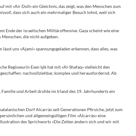
uf mit «Air Doll» ein Gleichnis, das zeigt, was den Menschen zum
voll, dass sich auch ein mehrmaliger Besuch lohnt, weil sich
 Ende der israelischen Militäroffensive. Gaza scheint wie eine
es Menschen, die nicht aufgeben.
m lässt uns «Ajami» spannungsgeladen erkennen, dass alles, was
.
he Regisseurin Esen Işik hat mit «Al-Shafaq» vielleicht den
m geschaffen: nachvollziehbar, komplex und herausfordernd. Ab
, Familie und Arbeit drohte im Irland des 19. Jahrhunderts ein
atalanischen Dorf Alcarràs seit Generationen Pfirsiche, jetzt zum
 persönlichen und allgemeingültigen Film «Alcarràs» eine
llustration des Sprichworts «Die Zeiten ändern sich und wir mit