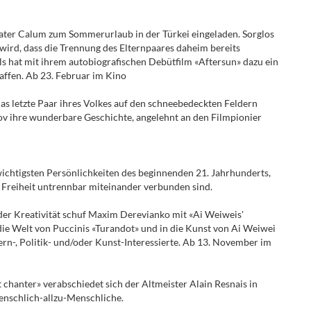
ater Calum zum Sommerurlaub in der Türkei eingeladen. Sorglos
 wird, dass die Trennung des Elternpaares daheim bereits
lls hat mit ihrem autobiografischen Debütfilm «Aftersun» dazu ein
ffen. Ab 23. Februar im Kino
s letzte Paar ihres Volkes auf den schneebedeckten Feldern
rov ihre wunderbare Geschichte, angelehnt an den Filmpionier
wichtigsten Persönlichkeiten des beginnenden 21. Jahrhunderts,
e Freiheit untrennbar miteinander verbunden sind.
er Kreativität schuf Maxim Derevianko mit «Ai Weiweis'
 die Welt von Puccinis «Turandot» und in die Kunst von Ai Weiwei
ern-, Politik- und/oder Kunst-Interessierte. Ab 13. November im
 chanter» verabschiedet sich der Altmeister Alain Resnais in
enschlich-allzu-Menschliche.