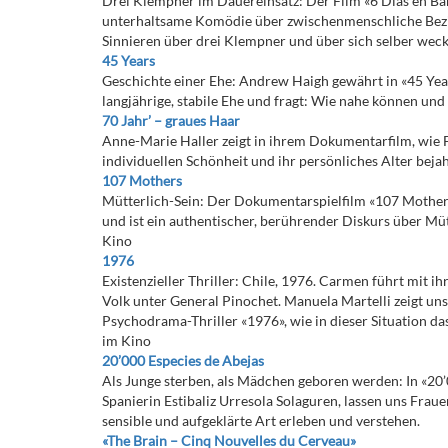
Drei Klempner im Dauereinsatz: Der Film «6 Días en Bar
unterhaltsame Komödie über zwischenmenschliche Bezie
Sinnieren über drei Klempner und über sich selber weck
45 Years
Geschichte einer Ehe: Andrew Haigh gewährt in «45 Yea
langjährige, stabile Ehe und fragt: Wie nahe können und
70 Jahr’ – graues Haar
Anne-Marie Haller zeigt in ihrem Dokumentarfilm, wie F
individuellen Schönheit und ihr persönliches Alter beja
107 Mothers
Mütterlich-Sein: Der Dokumentarspielfilm «107 Mothers
und ist ein authentischer, berührender Diskurs über Müt
Kino
1976
Existenzieller Thriller: Chile, 1976. Carmen führt mit i
Volk unter General Pinochet. Manuela Martelli zeigt un
Psychodrama-Thriller «1976», wie in dieser Situation d
im Kino
20’000 Especies de Abejas
Als Junge sterben, als Mädchen geboren werden: In «20
Spanierin Estibaliz Urresola Solaguren, lassen uns Frau
sensible und aufgeklärte Art erleben und verstehen.
«The Brain – Cinq Nouvelles du Cerveau»