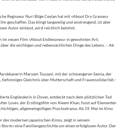
sche Regisseur Nuri Bilge Ceylan hat mit «About Dry Grasses»
Film geschaffen. Das klingt langweilig und anstrengend, ist aber
sen Autor einlässt, wird reichlich belohnt.
ch im neuen Film «About Endlessness» in gewohnten Art;
über die wichtigen und nebensächlichen Dinge des Lebens. – Ab
Marokkanerin Maryam Touzani, mit der schwangeren Samia, der
 tiefsinniges Gleichnis über Mutterschaft und Frauensolidarität.–
tierte Engländerin in Dover, entdeckt nach dem plötzlichen Tod
After Love», der Erstlingsfilm von Aleem Khan, fusst auf Elementen
lschichtigen, allgemeingültigen Psychodrama. Ab 19. Mai im Kino
er des modernen japanischen Kinos, zeigt in seinem
Storm» eine Familiengeschichte um einen erfolglosen Autor. Der