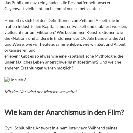
das Publikum dazu eingeladen, die Beschaffenheit unserer
Gegenwart vielleicht noch einmal neu zu betrachten.
Handelt es sich bei den Definitionen von Zeit und Arbeit, die im
frühen industriellen Kapitalismus entwickelt und etabliert wurden,
vielleicht nur um Fiktionen? Wie bestimmen Konstruktionen wie
die «Nation» und andere Erfindungen des 19. Jahrhunderts die Art
und Weise, wie wir heute zusammenleben, wie wir Zeit und Arbeit
organisieren und
erleben? Gibt es so etwas wie eine kapitalistische Mythologie, die
unser tägliches Leben unterschwellig mitbestimmt? Und welche
anderen Erzählungen wären möglich?
Mit der Uhr wird der Mensch verwaltet
Wie kam der Anarchismus in den Film?
Cyril Schäublins Antwort in einem Interview: Während seines