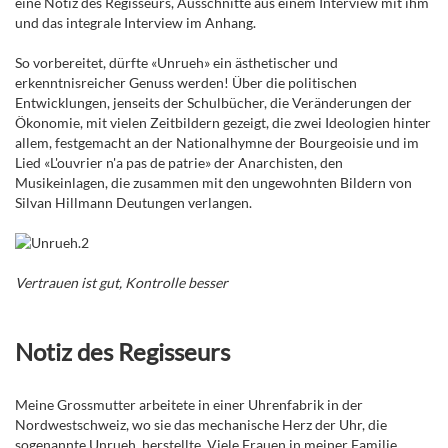
eine Notiz des Regisseurs, Ausschnitte aus einem Interview mit ihm
und das integrale Interview im Anhang.
So vorbereitet, dürfte «Unrueh» ein ästhetischer und
erkenntnisreicher Genuss werden! Über die politischen
Entwicklungen, jenseits der Schulbücher, die Veränderungen der
Ökonomie, mit vielen Zeitbildern gezeigt, die zwei Ideologien hinter
allem, festgemacht an der Nationalhymne der Bourgeoisie und im
Lied «L'ouvrier n'a pas de patrie» der Anarchisten, den
Musikeinlagen, die zusammen mit den ungewohnten Bildern von
Silvan Hillmann Deutungen verlangen.
Vertrauen ist gut, Kontrolle besser
Notiz des Regisseurs
Meine Grossmutter arbeitete in einer Uhrenfabrik in der
Nordwestschweiz, wo sie das mechanische Herz der Uhr, die
sogenannte Unrueh, herstellte. Viele Frauen in meiner Familie