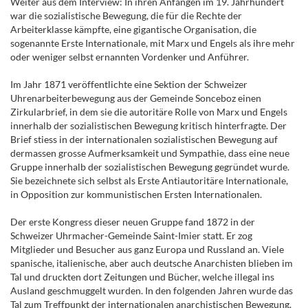
Weiter aus dem Interview: In ihren Anfängen im 19. Jahrhundert
war die sozialistische Bewegung, die für die Rechte der
Arbeiterklasse kämpfte, eine gigantische Organisation, die
sogenannte Erste Internationale, mit Marx und Engels als ihre mehr
oder weniger selbst ernannten Vordenker und Anführer.
Im Jahr 1871 veröffentlichte eine Sektion der Schweizer
Uhrenarbeiterbewegung aus der Gemeinde Sonceboz einen
Zirkularbrief, in dem sie die autoritäre Rolle von Marx und Engels
innerhalb der sozialistischen Bewegung kritisch hinterfragte. Der
Brief stiess in der internationalen sozialistischen Bewegung auf
dermassen grosse Aufmerksamkeit und Sympathie, dass eine neue
Gruppe innerhalb der sozialistischen Bewegung gegründet wurde.
Sie bezeichnete sich selbst als Erste Antiautoritäre Internationale,
in Opposition zur kommunistischen Ersten Internationalen.
Der erste Kongress dieser neuen Gruppe fand 1872 in der
Schweizer Uhrmacher-Gemeinde Saint-Imier statt. Er zog
Mitglieder und Besucher aus ganz Europa und Russland an. Viele
spanische, italienische, aber auch deutsche Anarchisten blieben im
Tal und druckten dort Zeitungen und Bücher, welche illegal ins
Ausland geschmuggelt wurden. In den folgenden Jahren wurde das
Tal zum Treffpunkt der internationalen anarchistischen Bewegung.