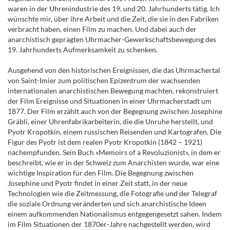
waren in der Uhrenindustrie des 19. und 20. Jahrhunderts tätig. Ich
wünschte mir, über ihre Arbeit und die Zeit, die sie in den Fabriken
verbracht haben, einen Film zu machen. Und dabei auch der
anarchistisch geprägten Uhrmacher-Gewerkschaftsbewegung des
19. Jahrhunderts Aufmerksamkeit zu schenken.
Ausgehend von den historischen Ereignissen, die das Uhrmachertal
von Saint-Imier zum politischen Epizentrum der wachsenden
internationalen anarchistischen Bewegung machten, rekonstruiert
der Film Ereignisse und Situationen in einer Uhrmacherstadt um
1877. Der Film erzählt auch von der Begegnung zwischen Josephine
Gräbli, einer Uhrenfabrikarbeiterin, die die Unruhe herstellt, und
Pyotr Kropotkin, einem russischen Reisenden und Kartografen. Die
Figur des Pyotr ist dem realen Pyotr Kropotkin (1842 – 1921)
nachempfunden. Sein Buch «Memoirs of a Revoluzionist», in dem er
beschreibt, wie er in der Schweiz zum Anarchisten wurde, war eine
wichtige Inspiration für den Film. Die Begegnung zwischen
Josephine und Pyotr findet in einer Zeit statt, in der neue
Technologien wie die Zeitmessung, die Fotografie und der Telegraf
die soziale Ordnung veränderten und sich anarchistische Ideen
einem aufkommenden Nationalismus entgegengesetzt sahen. Indem
im Film Situationen der 1870er-Jahre nachgestellt werden, wird