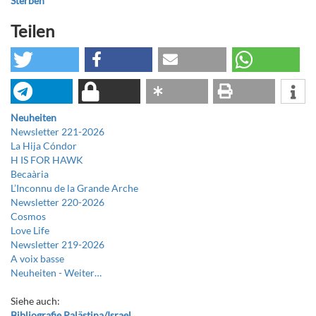
Sterben
Teilen
Neuheiten
Newsletter 221-2026
La Hija Cóndor
H IS FOR HAWK
Becaària
L’Inconnu de la Grande Arche
Newsletter 220-2026
Cosmos
Love Life
Newsletter 219-2026
A voix basse
Neuheiten -
Weiter…
Siehe auch:
Bibliografie Palästina/Israel