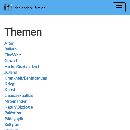
Toggl
der-andere-film.ch
navig
Themen
Alter
Balkan
EineWelt
Gewalt
Helfen/Sozialarbeit
Jugend
Krankheit/Behinderung
Krieg
Kunst
Liebe/Sexualität
Miteinander
Natur/Ökologie
Palästina
Pädagogik
Religion