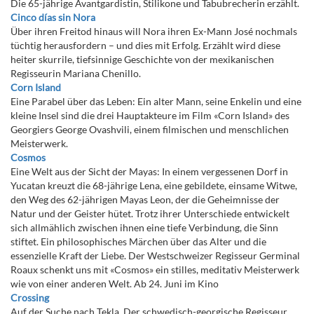
Die 65-jährige Avantgardistin, Stilikone und Tabubrecherin erzählt.
Cinco días sin Nora
Über ihren Freitod hinaus will Nora ihren Ex-Mann José nochmals
tüchtig herausfordern – und dies mit Erfolg. Erzählt wird diese
heiter skurrile, tiefsinnige Geschichte von der mexikanischen
Regisseurin Mariana Chenillo.
Corn Island
Eine Parabel über das Leben: Ein alter Mann, seine Enkelin und eine
kleine Insel sind die drei Hauptakteure im Film «Corn Island» des
Georgiers George Ovashvili, einem filmischen und menschlichen
Meisterwerk.
Cosmos
Eine Welt aus der Sicht der Mayas: In einem vergessenen Dorf in
Yucatan kreuzt die 68-jährige Lena, eine gebildete, einsame Witwe,
den Weg des 62-jährigen Mayas Leon, der die Geheimnisse der
Natur und der Geister hütet. Trotz ihrer Unterschiede entwickelt
sich allmählich zwischen ihnen eine tiefe Verbindung, die Sinn
stiftet. Ein philosophisches Märchen über das Alter und die
essenzielle Kraft der Liebe. Der Westschweizer Regisseur Germinal
Roaux schenkt uns mit «Cosmos» ein stilles, meditativ Meisterwerk
wie von einer anderen Welt. Ab 24. Juni im Kino
Crossing
Auf der Suche nach Tekla. Der schwedisch-georgische Regisseur