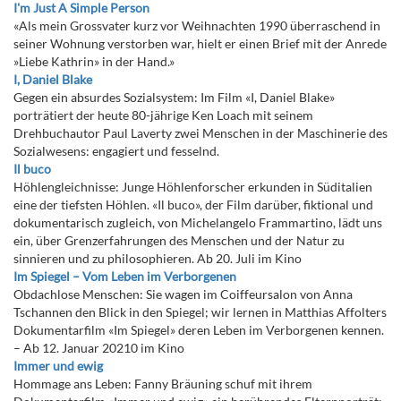
I'm Just A Simple Person
«Als mein Grossvater kurz vor Weihnachten 1990 überraschend in
seiner Wohnung verstorben war, hielt er einen Brief mit der Anrede
»Liebe Kathrin» in der Hand.»
I, Daniel Blake
Gegen ein absurdes Sozialsystem: Im Film «I, Daniel Blake»
porträtiert der heute 80-jährige Ken Loach mit seinem
Drehbuchautor Paul Laverty zwei Menschen in der Maschinerie des
Sozialwesens: engagiert und fesselnd.
Il buco
Höhlengleichnisse: Junge Höhlenforscher erkunden in Süditalien
eine der tiefsten Höhlen. «Il buco», der Film darüber, fiktional und
dokumentarisch zugleich, von Michelangelo Frammartino, lädt uns
ein, über Grenzerfahrungen des Menschen und der Natur zu
sinnieren und zu philosophieren. Ab 20. Juli im Kino
Im Spiegel – Vom Leben im Verborgenen
Obdachlose Menschen: Sie wagen im Coiffeursalon von Anna
Tschannen den Blick in den Spiegel; wir lernen in Matthias Affolters
Dokumentarfilm «Im Spiegel» deren Leben im Verborgenen kennen.
– Ab 12. Januar 20210 im Kino
Immer und ewig
Hommage ans Leben: Fanny Bräuning schuf mit ihrem