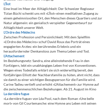
L'Îlot
Eine Insel im Meer der Alltäglichkeit: Der Schweizer Regisseur
Tizian Büchi schenkt uns mit «L'Îlot» einen meditativen Zugang zu
einem geheimnisvollen Ort, den Menschen dieses Quartiers und zur
Natur allgemein: ein genialisch verspielter Gegenentwurf zur
Alltäglichkeit unserer Welt.
L'Ordre des Médecins
Zwischen Profession und Persönlichkeit: Mit dem Spielfilm
«L'Ordre des Médecins» schuf David Roux das Porträt eines
engagierten Arztes: ein berührendes Erlebnis und ein
herausfordernder Denkanstoss zum Thema Leben und Tod.
L’Attachement
Im Beziehungsnetz: Sandra, eine alleinstehende Frau in den
Fünfzigern, lebt ein unabhängiges Leben frei von Konventionen.
Wegen eines Todesfalls erklärt sie sich widerwillig bereit, den
fünfjährigen Elliott der Nachbarsfamilie zu hüten, ahnt nicht, dass
sie damit zu einer wichtigen Bezugsperson für die Familie wird.
Carine Tadieu vertieft und erhöht «L’Attachement» zur Hymne auf
die zwischenmenschlichen Beziehungen. Ab 21. August im Kino
La dernière fugue
«La dernière fugue» von Léa Pool, nach dem Roman «Une belle
mort» von Gil Courtemanche: eine Hymne ans Leben mit seinen