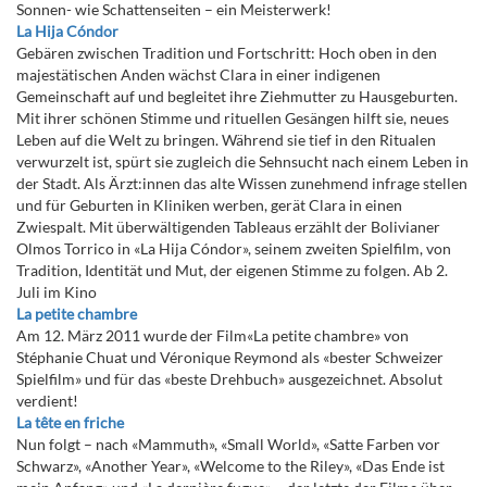
Sonnen- wie Schattenseiten – ein Meisterwerk!
La Hija Cóndor
Gebären zwischen Tradition und Fortschritt: Hoch oben in den
majestätischen Anden wächst Clara in einer indigenen
Gemeinschaft auf und begleitet ihre Ziehmutter zu Hausgeburten.
Mit ihrer schönen Stimme und rituellen Gesängen hilft sie, neues
Leben auf die Welt zu bringen. Während sie tief in den Ritualen
verwurzelt ist, spürt sie zugleich die Sehnsucht nach einem Leben in
der Stadt. Als Ärzt:innen das alte Wissen zunehmend infrage stellen
und für Geburten in Kliniken werben, gerät Clara in einen
Zwiespalt. Mit überwältigenden Tableaus erzählt der Bolivianer
Olmos Torrico in «La Hija Cóndor», seinem zweiten Spielfilm, von
Tradition, Identität und Mut, der eigenen Stimme zu folgen. Ab 2.
Juli im Kino
La petite chambre
Am 12. März 2011 wurde der Film«La petite chambre» von
Stéphanie Chuat und Véronique Reymond als «bester Schweizer
Spielfilm» und für das «beste Drehbuch» ausgezeichnet. Absolut
verdient!
La tête en friche
Nun folgt – nach «Mammuth», «Small World», «Satte Farben vor
Schwarz», «Another Year», «Welcome to the Riley», «Das Ende ist