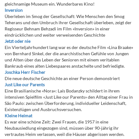
gleichnamige Museum ein. Wunderbares Kino!
Inversion
Überleben im Smog der Gesellschaft: Wie Menschen den Smog
Teherans und den Umbruch ihrer Gesellschaft überleben, zeigt der
Regisseur Behnam Behzadi im Film «Inversion» in einer
eindrücklichen und weiter verweisenden Geschichte
Jetzt oder nie
Ein Vierteljahrhundert lang war es der deutsche Film «Lina Braake»
von Bernhard Sinkel, der die anarchistischen Gefühle von Jungen
und Alten über das Leben der Senioren mit einem veritablen
Bankraub eines alten Liebespaares anstachelte und befriedigte.
Joschka Herr Fischer
Die neue deutsche Geschichte an einer Person demonstriert
Just Like our Parents
Eine Brasilianische «Nora»: Laís Bodanzky schildert in ihrem
intensiven Spielfilm «Just Like our Parents» den Alltag einer Frau in
São Paulo: zwischen Überforderung, individueller Leidenschaft,
Existenzlügen und Ausbruchsversuchen.
Kleine Heimat
Es war eine schöne Zeit: Zwei Frauen, die 1957 in eine
Neubausiedlung eingezogen sind, müssen über 90-jährig ihr
vertrautes Heim verlassen, weil die Häuser abgerissen werden.