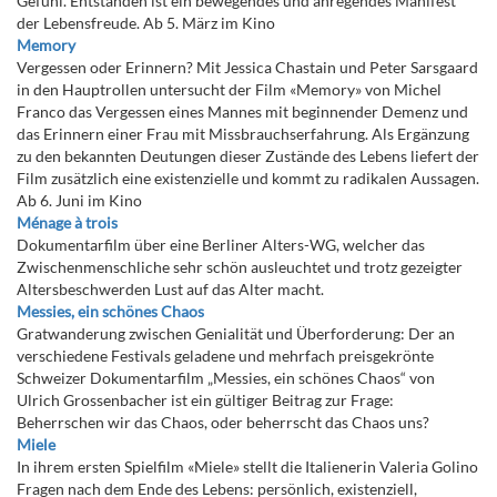
Gefühl. Entstanden ist ein bewegendes und anregendes Manifest
der Lebensfreude. Ab 5. März im Kino
Memory
Vergessen oder Erinnern? Mit Jessica Chastain und Peter Sarsgaard
in den Hauptrollen untersucht der Film «Memory» von Michel
Franco das Vergessen eines Mannes mit beginnender Demenz und
das Erinnern einer Frau mit Missbrauchserfahrung. Als Ergänzung
zu den bekannten Deutungen dieser Zustände des Lebens liefert der
Film zusätzlich eine existenzielle und kommt zu radikalen Aussagen.
Ab 6. Juni im Kino
Ménage à trois
Dokumentarfilm über eine Berliner Alters-WG, welcher das
Zwischenmenschliche sehr schön ausleuchtet und trotz gezeigter
Altersbeschwerden Lust auf das Alter macht.
Messies, ein schönes Chaos
Gratwanderung zwischen Genialität und Überforderung: Der an
verschiedene Festivals geladene und mehrfach preisgekrönte
Schweizer Dokumentarfilm „Messies, ein schönes Chaos“ von
Ulrich Grossenbacher ist ein gültiger Beitrag zur Frage:
Beherrschen wir das Chaos, oder beherrscht das Chaos uns?
Miele
In ihrem ersten Spielfilm «Miele» stellt die Italienerin Valeria Golino
Fragen nach dem Ende des Lebens: persönlich, existenziell,