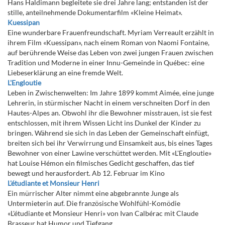
Hans Haldimann begleitete sie drei Jahre lang; entstanden ist der
stille, anteilnehmende Dokumentarfilm «Kleine Heimat».
Kuessipan
Eine wunderbare Frauenfreundschaft. Myriam Verreault erzählt in
ihrem Film «Kuessipan», nach einem Roman von Naomi Fontaine,
auf berührende Weise das Leben von zwei jungen Frauen zwischen
Tradition und Moderne in einer Innu-Gemeinde in Québec: eine
Liebeserklärung an eine fremde Welt.
L'Engloutie
Leben in Zwischenwelten: Im Jahre 1899 kommt Aimée, eine junge
Lehrerin, in stürmischer Nacht in einem verschneiten Dorf in den
Hautes-Alpes an. Obwohl ihr die Bewohner misstrauen, ist sie fest
entschlossen, mit ihrem Wissen Licht ins Dunkel der Kinder zu
bringen. Während sie sich in das Leben der Gemeinschaft einfügt,
breiten sich bei ihr Verwirrung und Einsamkeit aus, bis eines Tages
Bewohner von einer Lawine verschüttet werden. Mit «L'Engloutie»
hat Louise Hémon ein filmisches Gedicht geschaffen, das tief
bewegt und herausfordert. Ab 12. Februar im Kino
L'étudiante et Monsieur Henri
Ein mürrischer Alter nimmt eine abgebrannte Junge als
Untermieterin auf. Die französische Wohlfühl-Komödie
«L'étudiante et Monsieur Henri» von Ivan Calbérac mit Claude
Brasseur hat Humor und Tiefgang.