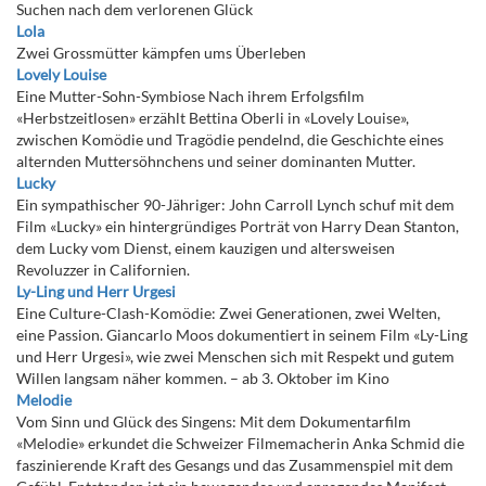
Suchen nach dem verlorenen Glück
Lola
Zwei Grossmütter kämpfen ums Überleben
Lovely Louise
Eine Mutter-Sohn-Symbiose Nach ihrem Erfolgsfilm
«Herbstzeitlosen» erzählt Bettina Oberli in «Lovely Louise»,
zwischen Komödie und Tragödie pendelnd, die Geschichte eines
alternden Muttersöhnchens und seiner dominanten Mutter.
Lucky
Ein sympathischer 90-Jähriger: John Carroll Lynch schuf mit dem
Film «Lucky» ein hintergründiges Porträt von Harry Dean Stanton,
dem Lucky vom Dienst, einem kauzigen und altersweisen
Revoluzzer in Californien.
Ly-Ling und Herr Urgesi
Eine Culture-Clash-Komödie: Zwei Generationen, zwei Welten,
eine Passion. Giancarlo Moos dokumentiert in seinem Film «Ly-Ling
und Herr Urgesi», wie zwei Menschen sich mit Respekt und gutem
Willen langsam näher kommen. – ab 3. Oktober im Kino
Melodie
Vom Sinn und Glück des Singens: Mit dem Dokumentarfilm
«Melodie» erkundet die Schweizer Filmemacherin Anka Schmid die
faszinierende Kraft des Gesangs und das Zusammenspiel mit dem