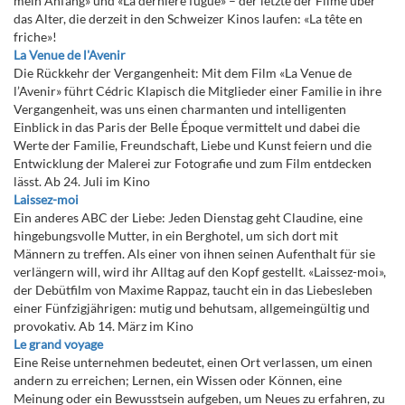
mein Anfang» und «La dernière fugue» – der letzte der Filme über
das Alter, die derzeit in den Schweizer Kinos laufen: «La tête en
friche»!
La Venue de l'Avenir
Die Rückkehr der Vergangenheit: Mit dem Film «La Venue de
l’Avenir» führt Cédric Klapisch die Mitglieder einer Familie in ihre
Vergangenheit, was uns einen charmanten und intelligenten
Einblick in das Paris der Belle Époque vermittelt und dabei die
Werte der Familie, Freundschaft, Liebe und Kunst feiern und die
Entwicklung der Malerei zur Fotografie und zum Film entdecken
lässt. Ab 24. Juli im Kino
Laissez-moi
Ein anderes ABC der Liebe: Jeden Dienstag geht Claudine, eine
hingebungsvolle Mutter, in ein Berghotel, um sich dort mit
Männern zu treffen. Als einer von ihnen seinen Aufenthalt für sie
verlängern will, wird ihr Alltag auf den Kopf gestellt. «Laissez-moi»,
der Debütfilm von Maxime Rappaz, taucht ein in das Liebesleben
einer Fünfzigjährigen: mutig und behutsam, allgemeingültig und
provokativ. Ab 14. März im Kino
Le grand voyage
Eine Reise unternehmen bedeutet, einen Ort verlassen, um einen
andern zu erreichen; Lernen, ein Wissen oder Können, eine
Meinung oder ein Bewusstsein aufgeben, um Neues zu erfahren, zu