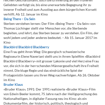
reichen Geschäftsmann, doch die Erinnerung an den früheren
Geliebten verfolgt sie, bis eine unerwartete Begegnung ihr zu
innerer Freiheit und zum Ausstieg aus dem bürgerlichen Korsett
verhilft. Ab 12. Januar im Kino
Being There – Da Sein
Sterben verstehen lernen: Der Film «Being There – Da Sein» von
Thomas Lüchinger stellt vier Menschen vor, die Sterbende
begleiten, und lehrt, das Sterben besser zu verstehen. Ein Film, der
wohl jedem und jeder anderes bedeutet. – Ab 15. Januar 2017 im
Kino
Blackbird Blackbird Blackberry
Eine Frau geht ihren Weg: Die georgisch-schweizerische
Regisseurin Elene Naveriani stellt uns in ihrem Spielfilm «Blackbird
Blackbird Blackberry» mit grosser Lakonie und viel Herz eine Frau
vor, die sich in der herrschenden Männergesellschaft ihre Freiheit
nimmt. Die kluge Regie und das eindrückliche Spiel der
Protagonistin lassen uns ihren Weg nachverfolgen. Ab 26. Oktober
im Kino
Bruder Klaus
«Bruder Klaus», 1991: Der 1991 realisierte «Bruder Klaus»-Film
von Edwin Beeler kommt, 75 Jahre nach der Heiligsprechung des
Nationalheiligen, in digitaler Fassung neu ins Kino: als ein
Dokumentarfilm, der historisch, politisch, theologisch und