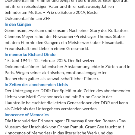
Dokumentarfilm «Immer und ewig» ein berührendes Elternporträt:
mit ihrem reiselustigen Vater und ihrer seit zwanzig Jahren
behinderten Mutter. – Prix de Soleure 2019, Bester
Dokumentarfilm am ZFF
In den Gängen
Gemeinsam, zweisam und einsam: Nach einer Story des Kultautors
Clemens Meyer schuf der Newcomer-Preisträger Thomas Stuber
mit dem Film «In den Gängen» ein Meisterwerk über Einsamkeit,
Freundschaft und Liebe in einem Grossmarkt.
In memoria: Richard Dindo
* 5. Juni 1944 † 12. Februar 2025. Der Schweizer
Dokumentarfilmer italienischer Abstammung lebte in Zürich und in
Paris. Wegen seiner akribischen, emotional engagierten
Recherchen galt er als «anwaltschaftlicher Filmer».
In Zeiten des abnehmenden Lichts
Der Untergang der DDR: Der Spielfilm «In Zeiten des abnehmenden
Lichts» von Matti Geschonneck und mit Bruno Ganz in der
Hauptrolle beleuchtet die letzten Generationen der DDR und kann
als Gleichnis des Untergehens verstanden werden.
Innocence of Memories
Die Unschuld der Erinnerungen: Filmessay über den Roman «Das
Museum der Unschuld» von Orhan Pamuk. Grant Gee taucht mit
«Innocence of Memories» in das literarische Werk und das