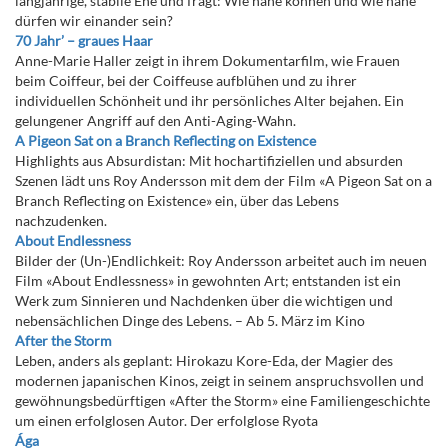
langjährige, stabile Ehe und fragt: Wie nahe können und wie nahe
dürfen wir einander sein?
70 Jahr’ – graues Haar
Anne-Marie Haller zeigt in ihrem Dokumentarfilm, wie Frauen
beim Coiffeur, bei der Coiffeuse aufblühen und zu ihrer
individuellen Schönheit und ihr persönliches Alter bejahen. Ein
gelungener Angriff auf den Anti-Aging-Wahn.
A Pigeon Sat on a Branch Reflecting on Existence
Highlights aus Absurdistan: Mit hochartifiziellen und absurden
Szenen lädt uns Roy Andersson mit dem der Film «A Pigeon Sat on a
Branch Reflecting on Existence» ein, über das Lebens
nachzudenken.
About Endlessness
Bilder der (Un-)Endlichkeit: Roy Andersson arbeitet auch im neuen
Film «About Endlessness» in gewohnten Art; entstanden ist ein
Werk zum Sinnieren und Nachdenken über die wichtigen und
nebensächlichen Dinge des Lebens. – Ab 5. März im Kino
After the Storm
Leben, anders als geplant: Hirokazu Kore-Eda, der Magier des
modernen japanischen Kinos, zeigt in seinem anspruchsvollen und
gewöhnungsbedürftigen «After the Storm» eine Familiengeschichte
um einen erfolglosen Autor. Der erfolglose Ryota
Ága