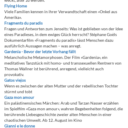
weckt, älter zu werden.
Flying Home
Viele Familien kennen in ihrer Verwandtschaft einen «Onkel aus
Amerika».
Fragments du paradis
Fragen und Antworten zum Jenseits: Was ist geblieben von der Idee
eines Paradieses, in dem ewiges Glück herrscht? Stéphane Goëls
Dokumentarfilm «Fragments du paradis» lässt Menschen dazu
ausführlich Aussagen machen – was anregt.
Gardenia - Bevor der letzte Vorhang fällt
Melancholische Metamorphosen. Der Film «Gardenia», ein
meditatives Tanzstück mit homo- und transsexuellen Rentnern von
Thomas Wallner ist berührend, anregend, vielleicht auch
provokativ.
Gatos viejos
Wenn es zwischen der alten Mutter und der rebellischen Tochter
stürmt und tobt
Gaza mon amour
Ein palästinensisches Märchen: Arab und Tarzan Nasser erzählen
im Spielfilm «Gaza mon amour», wahren Begebenheiten folgend, die
berührende Liebesgeschichte zweier alten Menschen in einer
chaotischen Umwelt. Ab 12. August im Kino
Gianni e le donne