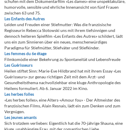
schufen mit dem Dokumentarfilm «Les dames» eine unspektakuläre,
humorvolle, sensible und ehrliche Innenansicht von fünf Frauen
zwischen 63 und 75.
Les Enfants des Autres
Leiden und Freuden einer Stiefmutter: Was die französische
Regisseurin Rebecca Slotowski uns mit ihrem tiefsinnigen und
dennoch heiteren Spielfilm «Les Enfants des Autres» schildert, lädt
uns ein zum Sinnieren über ein neues, menschenwürdiges
Paradigma für Stiefmütter, Stiefväter und Stiefkinder.
Les femmes du 6e étage
Filmkomödie einer Bekehrung zu Spontaneität und Lebensfreude
Les Guérisseurs
Heilen stiftet Sinn: Marie-Eve Hildbrand hat mit ihrem Essay «Les
Guérisseurs» zur genau richtigen Zeit mit dem Arzt- und
Gesundheitsthema nachvollziehbar eine kluge Anthropologie des
Heilens formuliert. Ab 6. Januar 2022 im Kino.
Les herbes folles
«Les herbes folles», eine Alters-«Amour fou» - Der Altmeister des
französischen Films, Alain Resnais, lädt ein zum Denken und zum
Vergnügen.
Les jeunes amants
Sich trotzdem verlieben: Eigentlich hat die 70-jährige Shauna, eine
kluge, unabhängige Frau, mit der romantischen Liebe