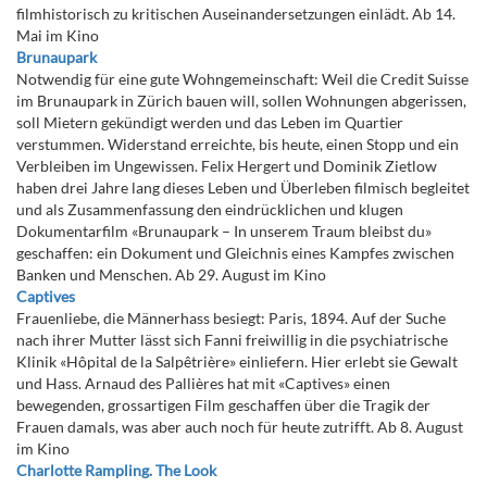
filmhistorisch zu kritischen Auseinandersetzungen einlädt. Ab 14.
Mai im Kino
Brunaupark
Notwendig für eine gute Wohngemeinschaft: Weil die Credit Suisse
im Brunaupark in Zürich bauen will, sollen Wohnungen abgerissen,
soll Mietern gekündigt werden und das Leben im Quartier
verstummen. Widerstand erreichte, bis heute, einen Stopp und ein
Verbleiben im Ungewissen. Felix Hergert und Dominik Zietlow
haben drei Jahre lang dieses Leben und Überleben filmisch begleitet
und als Zusammenfassung den eindrücklichen und klugen
Dokumentarfilm «Brunaupark – In unserem Traum bleibst du»
geschaffen: ein Dokument und Gleichnis eines Kampfes zwischen
Banken und Menschen. Ab 29. August im Kino
Captives
Frauenliebe, die Männerhass besiegt: Paris, 1894. Auf der Suche
nach ihrer Mutter lässt sich Fanni freiwillig in die psychiatrische
Klinik «Hôpital de la Salpêtrière» einliefern. Hier erlebt sie Gewalt
und Hass. Arnaud des Pallières hat mit «Captives» einen
bewegenden, grossartigen Film geschaffen über die Tragik der
Frauen damals, was aber auch noch für heute zutrifft. Ab 8. August
im Kino
Charlotte Rampling. The Look