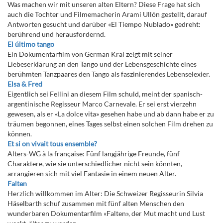
Was machen wir mit unseren alten Eltern? Diese Frage hat sich
auch die Tochter und Filmemacherin Arami Ullón gestellt, darauf
Antworten gesucht und darüber «El Tiempo Nublado» gedreht:
berührend und herausfordernd.
El último tango
Ein Dokumentarfilm von German Kral zeigt mit seiner
Liebeserklärung an den Tango und der Lebensgeschichte eines
berühmten Tanzpaares den Tango als faszinierendes Lebenselexier.
Elsa & Fred
Eigentlich sei Fellini an diesem Film schuld, meint der spanisch-
argentinische Regisseur Marco Carnevale. Er sei erst vierzehn
gewesen, als er «La dolce vita» gesehen habe und ab dann habe er zu
träumen begonnen, eines Tages selbst einen solchen Film drehen zu
können.
Et si on vivait tous ensemble?
Alters-WG à la française: Fünf langjährige Freunde, fünf
Charaktere, wie sie unterschiedlicher nicht sein könnten,
arrangieren sich mit viel Fantasie in einem neuen Alter.
Falten
Herzlich willkommen im Alter: Die Schweizer Regisseurin Silvia
Häselbarth schuf zusammen mit fünf alten Menschen den
wunderbaren Dokumentarfilm «Falten», der Mut macht und Lust