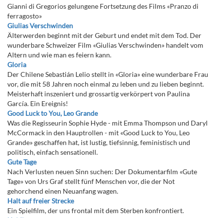
Gianni di Gregorios gelungene Fortsetzung des Films «Pranzo di
ferragosto»
Giulias Verschwinden
Älterwerden beginnt mit der Geburt und endet mit dem Tod. Der
wunderbare Schweizer Film «Giulias Verschwinden» handelt vom
Altern und wie man es feiern kann.
Gloria
Der Chilene Sebastián Lelio stellt in «Gloria» eine wunderbare Frau
vor, die mit 58 Jahren noch einmal zu leben und zu lieben beginnt.
Meisterhaft inszeniert und grossartig verkörpert von Paulina
García. Ein Ereignis!
Good Luck to You, Leo Grande
Was die Regisseurin Sophie Hyde - mit Emma Thompson und Daryl
McCormack in den Hauptrollen - mit «Good Luck to You, Leo
Grande» geschaffen hat, ist lustig, tiefsinnig, feministisch und
politisch, einfach sensationell.
Gute Tage
Nach Verlusten neuen Sinn suchen: Der Dokumentarfilm «Gute
Tage» von Urs Graf stellt fünf Menschen vor, die der Not
gehorchend einen Neuanfang wagen.
Halt auf freier Strecke
Ein Spielfilm, der uns frontal mit dem Sterben konfrontiert.