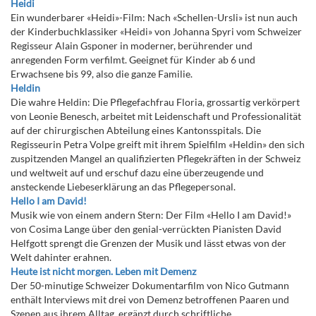
Heidi
Ein wunderbarer «Heidi»-Film: Nach «Schellen-Ursli» ist nun auch
der Kinderbuchklassiker «Heidi» von Johanna Spyri vom Schweizer
Regisseur Alain Gsponer in moderner, berührender und
anregenden Form verfilmt. Geeignet für Kinder ab 6 und
Erwachsene bis 99, also die ganze Familie.
Heldin
Die wahre Heldin: Die Pflegefachfrau Floria, grossartig verkörpert
von Leonie Benesch, arbeitet mit Leidenschaft und Professionalität
auf der chirurgischen Abteilung eines Kantonsspitals. Die
Regisseurin Petra Volpe greift mit ihrem Spielfilm «Heldin» den sich
zuspitzenden Mangel an qualifizierten Pflegekräften in der Schweiz
und weltweit auf und erschuf dazu eine überzeugende und
ansteckende Liebeserklärung an das Pflegepersonal.
Hello I am David!
Musik wie von einem andern Stern: Der Film «Hello I am David!»
von Cosima Lange über den genial-verrückten Pianisten David
Helfgott sprengt die Grenzen der Musik und lässt etwas von der
Welt dahinter erahnen.
Heute ist nicht morgen. Leben mit Demenz
Der 50-minutige Schweizer Dokumentarfilm von Nico Gutmann
enthält Interviews mit drei von Demenz betroffenen Paaren und
Szenen aus ihrem Alltag, ergänzt durch schriftliche