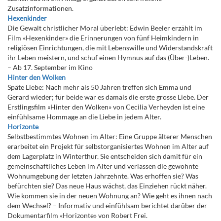
Zusatzinformationen.
Hexenkinder
Die Gewalt christlicher Moral überlebt: Edwin Beeler erzählt im
Film «Hexenkinder» die Erinnerungen von fünf Heimkindern in
religiösen Einrichtungen, die mit Lebenswille und Widerstandskraft
ihr Leben meistern, und schuf einen Hymnus auf das (Über-)Leben.
– Ab 17. September im Kino
Hinter den Wolken
Späte Liebe: Nach mehr als 50 Jahren treffen sich Emma und
Gerard wieder; für beide war es damals die erste grosse Liebe. Der
Erstlingsfilm «Hinter den Wolken» von Cecilia Verheyden ist eine
einfühlsame Hommage an die Liebe in jedem Alter.
Horizonte
Selbstbestimmtes Wohnen im Alter: Eine Gruppe älterer Menschen
erarbeitet ein Projekt für selbstorganisiertes Wohnen im Alter auf
dem Lagerplatz in Winterthur. Sie entscheiden sich damit für ein
gemeinschaftliches Leben im Alter und verlassen die gewohnte
Wohnumgebung der letzten Jahrzehnte. Was erhoffen sie? Was
befürchten sie? Das neue Haus wächst, das Einziehen rückt näher.
Wie kommen sie in der neuen Wohnung an? Wie geht es ihnen nach
dem Wechsel? – Informativ und einfühlsam berichtet darüber der
Dokumentarfilm «Horizonte» von Robert Frei.