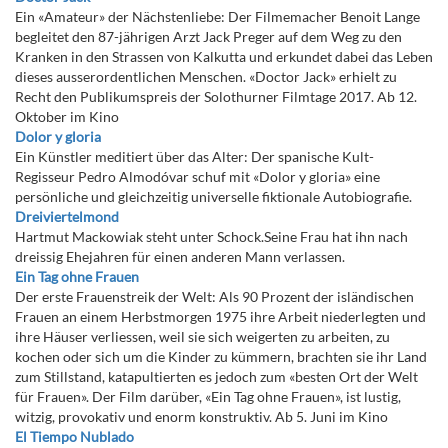
Ein «Amateur» der Nächstenliebe: Der Filmemacher Benoit Lange
begleitet den 87-jährigen Arzt Jack Preger auf dem Weg zu den
Kranken in den Strassen von Kalkutta und erkundet dabei das Leben
dieses ausserordentlichen Menschen. «Doctor Jack» erhielt zu
Recht den Publikumspreis der Solothurner Filmtage 2017. Ab 12.
Oktober im Kino
Dolor y gloria
Ein Künstler meditiert über das Alter: Der spanische Kult-
Regisseur Pedro Almodóvar schuf mit «Dolor y gloria» eine
persönliche und gleichzeitig universelle fiktionale Autobiografie.
Dreiviertelmond
Hartmut Mackowiak steht unter Schock.Seine Frau hat ihn nach
dreissig Ehejahren für einen anderen Mann verlassen.
Ein Tag ohne Frauen
Der erste Frauenstreik der Welt: Als 90 Prozent der isländischen
Frauen an einem Herbstmorgen 1975 ihre Arbeit niederlegten und
ihre Häuser verliessen, weil sie sich weigerten zu arbeiten, zu
kochen oder sich um die Kinder zu kümmern, brachten sie ihr Land
zum Stillstand, katapultierten es jedoch zum «besten Ort der Welt
für Frauen». Der Film darüber, «Ein Tag ohne Frauen», ist lustig,
witzig, provokativ und enorm konstruktiv. Ab 5. Juni im Kino
El Tiempo Nublado