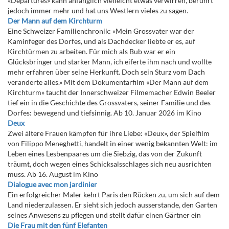
«Departures» kann anfänglich vielleicht etwas verwirren, berührt
jedoch immer mehr und hat uns Westlern vieles zu sagen.
Der Mann auf dem Kirchturm
Eine Schweizer Familienchronik: «Mein Grossvater war der
Kaminfeger des Dorfes, und als Dachdecker liebte er es, auf
Kirchtürmen zu arbeiten. Für mich als Bub war er ein
Glücksbringer und starker Mann, ich eiferte ihm nach und wollte
mehr erfahren über seine Herkunft. Doch sein Sturz vom Dach
veränderte alles.» Mit dem Dokumentarfilm «Der Mann auf dem
Kirchturm» taucht der Innerschweizer Filmemacher Edwin Beeler
tief ein in die Geschichte des Grossvaters, seiner Familie und des
Dorfes: bewegend und tiefsinnig. Ab 10. Januar 2026 im Kino
Deux
Zwei ältere Frauen kämpfen für ihre Liebe: «Deux», der Spielfilm
von Filippo Meneghetti, handelt in einer wenig bekannten Welt: im
Leben eines Lesbenpaares um die Siebzig, das von der Zukunft
träumt, doch wegen eines Schicksalsschlages sich neu ausrichten
muss. Ab 16. August im Kino
Dialogue avec mon jardinier
Ein erfolgreicher Maler kehrt Paris den Rücken zu, um sich auf dem
Land niederzulassen. Er sieht sich jedoch ausserstande, den Garten
seines Anwesens zu pflegen und stellt dafür einen Gärtner ein
Die Frau mit den fünf Elefanten