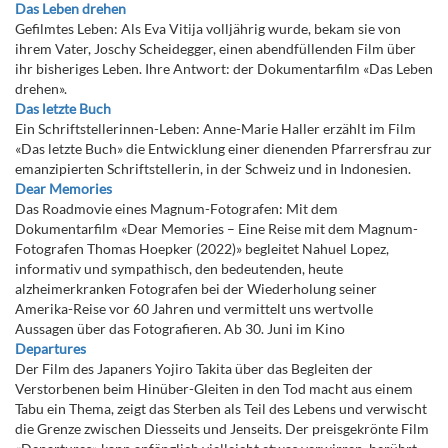
Das Leben drehen
Gefilmtes Leben: Als Eva Vitija volljährig wurde, bekam sie von
ihrem Vater, Joschy Scheidegger, einen abendfüllenden Film über
ihr bisheriges Leben. Ihre Antwort: der Dokumentarfilm «Das Leben
drehen».
Das letzte Buch
Ein Schriftstellerinnen-Leben: Anne-Marie Haller erzählt im Film
«Das letzte Buch» die Entwicklung einer dienenden Pfarrersfrau zur
emanzipierten Schriftstellerin, in der Schweiz und in Indonesien.
Dear Memories
Das Roadmovie eines Magnum-Fotografen: Mit dem
Dokumentarfilm «Dear Memories – Eine Reise mit dem Magnum-
Fotografen Thomas Hoepker (2022)» begleitet Nahuel Lopez,
informativ und sympathisch, den bedeutenden, heute
alzheimerkranken Fotografen bei der Wiederholung seiner
Amerika-Reise vor 60 Jahren und vermittelt uns wertvolle
Aussagen über das Fotografieren. Ab 30. Juni im Kino
Departures
Der Film des Japaners Yojiro Takita über das Begleiten der
Verstorbenen beim Hinüber-Gleiten in den Tod macht aus einem
Tabu ein Thema, zeigt das Sterben als Teil des Lebens und verwischt
die Grenze zwischen Diesseits und Jenseits. Der preisgekrönte Film