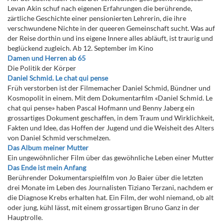
Levan Akin schuf nach eigenen Erfahrungen die berührende,
zärtliche Geschichte einer pensionierten Lehrerin, die ihre
verschwundene Nichte in der queeren Gemeinschaft sucht. Was auf
der Reise dorthin und ins eigene Innere alles abläuft, ist traurig und
beglückend zugleich. Ab 12. September im Kino
Damen und Herren ab 65
Die Politik der Körper
Daniel Schmid. Le chat qui pense
Früh verstorben ist der Filmemacher Daniel Schmid, Bündner und
Kosmopolit in einem. Mit dem Dokumentarfilm «Daniel Schmid. Le
chat qui pense» haben Pascal Hofmann und Benny Jaberg ein
grossartiges Dokument geschaffen, in dem Traum und Wirklichkeit,
Fakten und Idee, das Hoffen der Jugend und die Weisheit des Alters
von Daniel Schmid verschmelzen.
Das Album meiner Mutter
Ein ungewöhnlicher Film über das gewöhnliche Leben einer Mutter
Das Ende ist mein Anfang
Berührender Dokumentarspielfilm von Jo Baier über die letzten
drei Monate im Leben des Journalisten Tiziano Terzani, nachdem er
die Diagnose Krebs erhalten hat. Ein Film, der wohl niemand, ob alt
oder jung, kühl lässt, mit einem grossartigen Bruno Ganz in der
Hauptrolle.