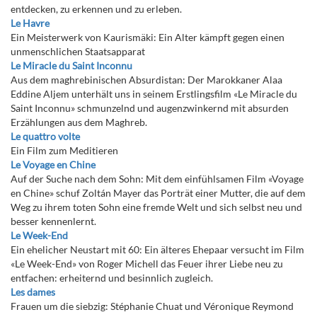
entdecken, zu erkennen und zu erleben.
Le Havre
Ein Meisterwerk von Kaurismäki: Ein Alter kämpft gegen einen
unmenschlichen Staatsapparat
Le Miracle du Saint Inconnu
Aus dem maghrebinischen Absurdistan: Der Marokkaner Alaa
Eddine Aljem unterhält uns in seinem Erstlingsfilm «Le Miracle du
Saint Inconnu» schmunzelnd und augenzwinkernd mit absurden
Erzählungen aus dem Maghreb.
Le quattro volte
Ein Film zum Meditieren
Le Voyage en Chine
Auf der Suche nach dem Sohn: Mit dem einfühlsamen Film «Voyage
en Chine» schuf Zoltán Mayer das Porträt einer Mutter, die auf dem
Weg zu ihrem toten Sohn eine fremde Welt und sich selbst neu und
besser kennenlernt.
Le Week-End
Ein ehelicher Neustart mit 60: Ein älteres Ehepaar versucht im Film
«Le Week-End» von Roger Michell das Feuer ihrer Liebe neu zu
entfachen: erheiternd und besinnlich zugleich.
Les dames
Frauen um die siebzig: Stéphanie Chuat und Véronique Reymond