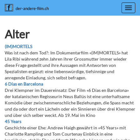
Toggl
der-andere-film.ch
navig
Alter
(IM)MORTELS
Was ist nach dem Tod?: Im Dokumentarfilm «(IM)MORTELS» hat
Lila Ribi während zehn Jahren ihrer Grossmutter immer wieder
diese Frage gestellt und ihre Aussagen mit Antworten von
Spezialisten ergänzt: eine liebenswürdige, tiefsinnige und
anregende Einladung, sich selbst befragen.
6 Días en Barcelona
Drei Klempner im Dauereinsatz: Der Film «6 Días en Barcelona»
der katalanischen Regisseurin Neus Ballús ist eine unterhaltsame
Komödie über zwischenmenschliche Beziehungen, die Spass macht
und da oder dort ein Lächeln oder ein Sinnieren über drei Klempner
und über sich selber weckt. Ab 19. Mai im Kino
45 Years
Geschichte einer Ehe: Andrew Haigh gewährt in «45 Years» mit
Charlotte Rampling und Tom Courtenay Einblick in eine