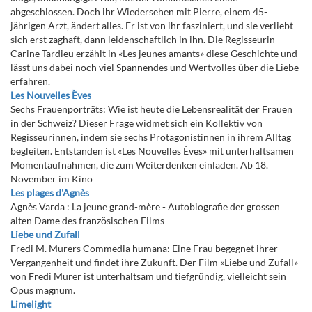
abgeschlossen. Doch ihr Wiedersehen mit Pierre, einem 45-
jährigen Arzt, ändert alles. Er ist von ihr fasziniert, und sie verliebt
sich erst zaghaft, dann leidenschaftlich in ihn. Die Regisseurin
Carine Tardieu erzählt in «Les jeunes amants» diese Geschichte und
lässt uns dabei noch viel Spannendes und Wertvolles über die Liebe
erfahren.
Les Nouvelles Èves
Sechs Frauenporträts: Wie ist heute die Lebensrealität der Frauen
in der Schweiz? Dieser Frage widmet sich ein Kollektiv von
Regisseurinnen, indem sie sechs Protagonistinnen in ihrem Alltag
begleiten. Entstanden ist «Les Nouvelles Èves» mit unterhaltsamen
Momentaufnahmen, die zum Weiterdenken einladen. Ab 18.
November im Kino
Les plages d'Agnès
Agnès Varda : La jeune grand-mère - Autobiografie der grossen
alten Dame des französischen Films
Liebe und Zufall
Fredi M. Murers Commedia humana: Eine Frau begegnet ihrer
Vergangenheit und findet ihre Zukunft. Der Film «Liebe und Zufall»
von Fredi Murer ist unterhaltsam und tiefgründig, vielleicht sein
Opus magnum.
Limelight