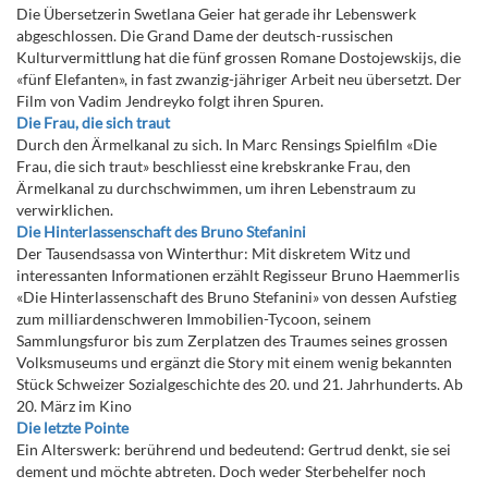
Die Übersetzerin Swetlana Geier hat gerade ihr Lebenswerk
abgeschlossen. Die Grand Dame der deutsch-russischen
Kulturvermittlung hat die fünf grossen Romane Dostojewskijs, die
«fünf Elefanten», in fast zwanzig-jähriger Arbeit neu übersetzt. Der
Film von Vadim Jendreyko folgt ihren Spuren.
Die Frau, die sich traut
Durch den Ärmelkanal zu sich. In Marc Rensings Spielfilm «Die
Frau, die sich traut» beschliesst eine krebskranke Frau, den
Ärmelkanal zu durchschwimmen, um ihren Lebenstraum zu
verwirklichen.
Die Hinterlassenschaft des Bruno Stefanini
Der Tausendsassa von Winterthur: Mit diskretem Witz und
interessanten Informationen erzählt Regisseur Bruno Haemmerlis
«Die Hinterlassenschaft des Bruno Stefanini» von dessen Aufstieg
zum milliardenschweren Immobilien-Tycoon, seinem
Sammlungsfuror bis zum Zerplatzen des Traumes seines grossen
Volksmuseums und ergänzt die Story mit einem wenig bekannten
Stück Schweizer Sozialgeschichte des 20. und 21. Jahrhunderts. Ab
20. März im Kino
Die letzte Pointe
Ein Alterswerk: berührend und bedeutend: Gertrud denkt, sie sei
dement und möchte abtreten. Doch weder Sterbehelfer noch