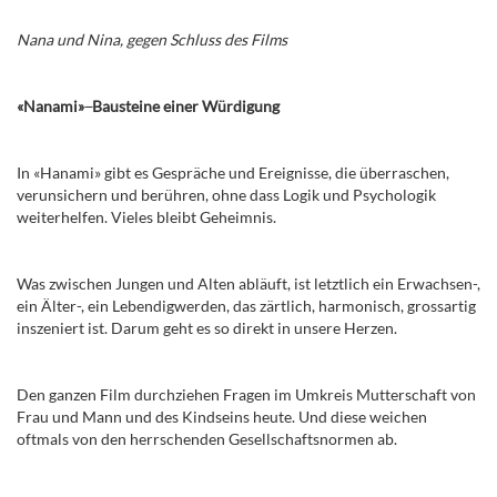
Nana und Nina, gegen Schluss des Films
«Nanami
»
Bausteine einer Würdigung
In «Hanami» gibt es Gespräche und
Ereignisse, die überraschen,
verunsichern und berühren, ohne dass Logik und Psychologik
weiterhelfen. Vieles bleibt Geheimnis.
Was zwischen Jungen und Alten abläuft, ist letztlich ein Erwachsen-,
ein Älter-, ein Lebendigwerden, das zärtlich, harmonisch, grossartig
inszeniert ist. Darum geht es so direkt in unsere Herzen.
Den ganzen Film durchziehen Fragen im Umkreis Mutterschaft von
Frau und Mann und des Kindseins heute. Und diese weichen
oftmals von den herrschenden Gesellschaftsnormen ab.