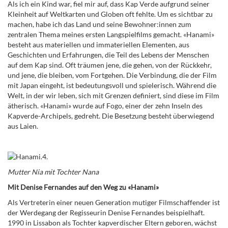
Als ich ein Kind war, fiel mir auf, dass Kap Verde aufgrund seiner
Kleinheit auf Weltkarten und Globen oft fehlte. Um es sichtbar zu
machen, habe ich das Land und seine Bewohner:innen zum
zentralen Thema meines ersten Langspielfilms gemacht. «Hanami»
besteht aus materiellen und immateriellen Elementen, aus
Geschichten und Erfahrungen, die Teil des Lebens der Menschen
auf dem Kap sind. Oft träumen jene, die gehen, von der Rückkehr,
und jene, die bleiben, vom Fortgehen. Die Verbindung, die der Film
mit Japan eingeht, ist bedeutungsvoll und spielerisch. Während die
Welt, in der wir leben, sich mit Grenzen definiert, sind diese im Film
ätherisch. «Hanami» wurde auf Fogo, einer der zehn Inseln des
Kapverde-Archipels, gedreht. Die Besetzung besteht überwiegend
aus Laien.
Mutter Nia mit Tochter Nana
Mit Denise Fernandes auf den Weg zu «Hanami»
Als Vertreterin einer neuen Generation mutiger Filmschaffender ist
der Werdegang der Regisseurin Denise Fernandes beispielhaft.
1990 in Lissabon als Tochter kapverdischer Eltern geboren, wächst