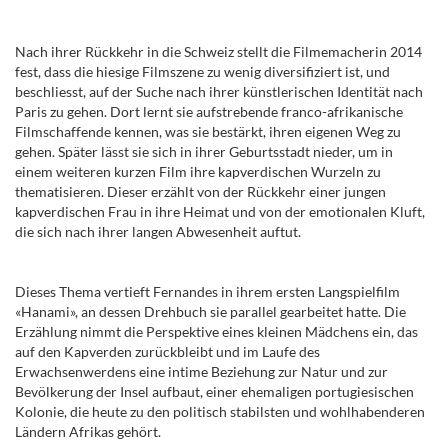
Nach ihrer Rückkehr in die Schweiz stellt die Filmemacherin 2014
fest, dass die hiesige Filmszene zu wenig diversifiziert ist, und
beschliesst, auf der Suche nach ihrer künstlerischen Identität nach
Paris zu gehen. Dort lernt sie aufstrebende franco-afrikanische
Filmschaffende kennen, was sie bestärkt, ihren eigenen Weg zu
gehen. Später lässt sie sich in ihrer Geburtsstadt nieder, um in
einem weiteren kurzen Film ihre kapverdischen Wurzeln zu
thematisieren. Dieser erzählt von der Rückkehr einer jungen
kapverdischen Frau in ihre Heimat und von der emotionalen Kluft,
die sich nach ihrer langen Abwesenheit auftut.
Dieses Thema vertieft Fernandes in ihrem ersten Langspielfilm
«Hanami», an dessen Drehbuch sie parallel gearbeitet hatte. Die
Erzählung nimmt die Perspektive eines kleinen Mädchens ein, das
auf den Kapverden zurückbleibt und im Laufe des
Erwachsenwerdens eine intime Beziehung zur Natur
und zur
Bevölkerung der Insel aufbaut,
einer ehemaligen
portugiesischen
Kolonie
, die heute zu den po
litisch stabilsten und wohlhabenderen
Ländern Afrikas gehört.