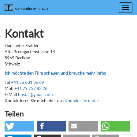
Toggl
der-andere-film.ch
navig
Kontakt
Hanspeter Stalder
Alte Bremgartenstrasse 14
8965 Berikon
Schweiz
Ich möchte den Film schauen und brauche mehr Infos
Tel
+41 56 631 86 69
Mob
+41 79 757 82 26
E-Mail
hpstal@gmail.com
Kontaktieren Sie mich über das
Kontakt-Formular
Teilen