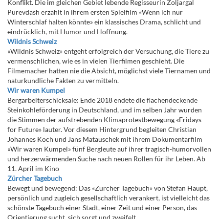
Konflikt. Die im gleichen Gebiet lebende Regisseurin Zoljargal
Purevdash erzählt in ihrem ersten Spielfilm «Wenn ich nur
Winterschlaf halten könnte» ein klassisches Drama, schlicht und
eindrücklich, mit Humor und Hoffnung.
Wildnis Schweiz
«Wildnis Schweiz» entgeht erfolgreich der Versuchung, die Tiere zu
vermenschlichen, wie es in vielen Tierfilmen geschieht. Die
Filmemacher hatten nie die Absicht, möglichst viele Tiernamen und
naturkundliche Fakten zu vermitteln.
Wir waren Kumpel
Bergarbeiterschicksale: Ende 2018 endete die flächendeckende
Steinkohleförderung in Deutschland, und im selben Jahr wurden
die Stimmen der aufstrebenden Klimaprotestbewegung «Fridays
for Future» lauter. Vor diesem Hintergrund begleiten Christian
Johannes Koch und Jans Matauschek mit ihrem Dokumentarfilm
«Wir waren Kumpel» fünf Bergleute auf ihrer tragisch-humorvollen
und herzerwärmenden Suche nach neuen Rollen für ihr Leben. Ab
11. April im Kino
Zürcher Tagebuch
Bewegt und bewegend: Das «Zürcher Tagebuch» von Stefan Haupt,
persönlich und zugleich gesellschaftlich verankert, ist vielleicht das
schönste Tagebuch einer Stadt, einer Zeit und einer Person, das
Orientierung sucht, sich sorgt und zweifelt.