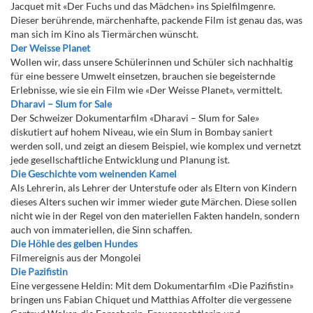
Jacquet mit «Der Fuchs und das Mädchen» ins Spielfilmgenre.
Dieser berührende, märchenhafte, packende Film ist genau das, was
man sich im Kino als Tiermärchen wünscht.
Der Weisse Planet
Wollen wir, dass unsere Schülerinnen und Schüler sich nachhaltig
für eine bessere Umwelt einsetzen, brauchen sie begeisternde
Erlebnisse, wie sie ein Film wie «Der Weisse Planet», vermittelt.
Dharavi – Slum for Sale
Der Schweizer Dokumentarfilm «Dharavi – Slum for Sale»
diskutiert auf hohem Niveau, wie ein Slum in Bombay saniert
werden soll, und zeigt an diesem Beispiel, wie komplex und vernetzt
jede gesellschaftliche Entwicklung und Planung ist.
Die Geschichte vom weinenden Kamel
Als Lehrerin, als Lehrer der Unterstufe oder als Eltern von Kindern
dieses Alters suchen wir immer wieder gute Märchen. Diese sollen
nicht wie in der Regel von den materiellen Fakten handeln, sondern
auch von immateriellen, die Sinn schaffen.
Die Höhle des gelben Hundes
Filmereignis aus der Mongolei
Die Pazifistin
Eine vergessene Heldin: Mit dem Dokumentarfilm «Die Pazifistin»
bringen uns Fabian Chiquet und Matthias Affolter die vergessene