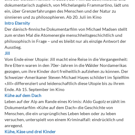
dokumentarisch zugleich, von Michelangelo Frammartino, lädt uns
ein, über Grenzerfahrungen des Menschen und der Natur zu
sinnieren und zu philosophieren. Ab 20. Juli im Kino
Intro Eternity
Der dänisch-finnische Dokumentarfilm von Michael Madsen stellt
zum ersten Mal die Atomenergie menschheitsgeschichtlich und
philosophisch in Frage – und es bleibt nur als einzige Antwort der
Ausstieg.
Jill
Vom Ende einer Utopie: Jill macht eine Reise in die Vergangenheit:
Ihre Eltern waren in den 70er-Jahren in die Wälder Nordamerikas
gezogen, um ihre Kinder dort freiheitlich aufziehen zu können. Der
Schweizer-Amerikaner Steven Michael Hayes schildert im Spielfilm
«Jill» differenziert und leidenschaftlich diese Utopie bis zu ihrem
Ende. Ab 15. September im Kino
Kühe auf dem Dach
Leben auf der Alp am Rande eines Krimis: Aldo Gugolz erzählt im
Dokumentarfilm «Kühe auf dem Dach» die Geschichte von
Menschen, die ein ursprüngliches Leben leben oder zu leben
versuchen, unterspielt von einem Kriminalfall: eindrücklich und
anregend.
Kühe, Käse und drei Kinder