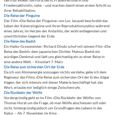
Gertrud Woker, die Forscherin, Frauenrechtlerin und
Friedensaktivistin, nahe – und machen damit einen ersten Schritt zu
ihrer Rehabilitation.
Die Reise der Pinguine
Der Film «Die Reise der Pinguine» von Luc Jacquet beschreibt das
Leben der Kaiserpinguine und ihren Reproduktionszyklus während
eines Jahres, im Herzen der Antarktis, der wohl entlegensten und
unwirtlichsten Gegend der Erde.
Die Reise des Bashô
Ein Haiku-Grossmeister: Richard Dindo schuf mit seinem Film «Die
Reise des Bashô» dem japanischen Dichter Matsuo Bashô ein
würdiges Denkmal und lädt uns gleichzeitig ein zu einer Reise in
eine andere Welt. – Kinostart 7. März
Die Reise zum sichersten Ort der Erde
Da ich von Atomenergie sozusagen nichts verstehe, gebe ich dem
Regisseur des Films «Die Reise zum sichersten Ort der Erde», Edgar
Hagen, der sich intensiv mit dieser Materie beschäftigt hat, das
Wort, erlaube mir lediglich einige Zwischenrufe.
Die Rückkehr der Wölfe
Vordergründig geht es im Film «Die Rückkehr der Wölfe» von
Thomas Horat um die Frage, ob man Wölfe abschiessen soll oder
nicht, hintergründig jedoch um Grundfragen des Lebens in der
Natur. – Ab 7. November im Kino