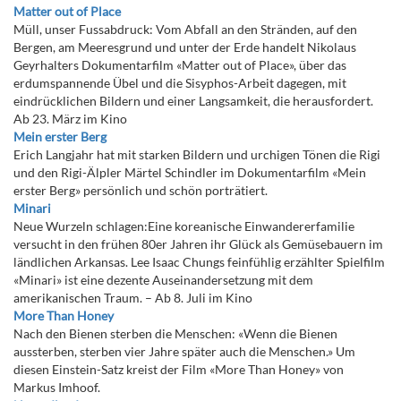
Matter out of Place
Müll, unser Fussabdruck: Vom Abfall an den Stränden, auf den
Bergen, am Meeresgrund und unter der Erde handelt Nikolaus
Geyrhalters Dokumentarfilm «Matter out of Place», über das
erdumspannende Übel und die Sisyphos-Arbeit dagegen, mit
eindrücklichen Bildern und einer Langsamkeit, die herausfordert.
Ab 23. März im Kino
Mein erster Berg
Erich Langjahr hat mit starken Bildern und urchigen Tönen die Rigi
und den Rigi-Älpler Märtel Schindler im Dokumentarfilm «Mein
erster Berg» persönlich und schön porträtiert.
Minari
Neue Wurzeln schlagen:Eine koreanische Einwandererfamilie
versucht in den frühen 80er Jahren ihr Glück als Gemüsebauern im
ländlichen Arkansas. Lee Isaac Chungs feinfühlig erzählter Spielfilm
«Minari» ist eine dezente Auseinandersetzung mit dem
amerikanischen Traum. – Ab 8. Juli im Kino
More Than Honey
Nach den Bienen sterben die Menschen: «Wenn die Bienen
aussterben, sterben vier Jahre später auch die Menschen.» Um
diesen Einstein-Satz kreist der Film «More Than Honey» von
Markus Imhoof.