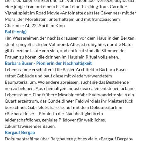
Der Liebhaber, ein Esel und ich: Vom Liebhaber versetzt, begibt sich
eine junge Frau mit einem Esel auf eine Trekking-Tour. Caroline
Vignal spielt im Road Movie «Antoinette dans les Cévennes» mit der
Moral der Moralisten, unterhaltsam und mit französischem
Charme. - Ab 22. April im Kino
Bal (Honig)
«Im Wassereimer, der nachts draussen vor dem Haus in den Bergen
steht, spiegelt sich der Vollmond. Alles ist ruhig hier, nur die Natur
gibt einzelne Laute von sich, und entfernt sind die Stimmen der
Frauen zu hören, die drinnen im Haus ein Ritual vollziehen.
Barbara Buser - Pionierin der Nachhaltigkeit
Lebensräume erschaffen: Die Basler Architektin Barbara Buser
rettet Gebäude und baut diese mit wiederverwendetem
Baumaterial um. Wo andere abreissen, sucht sie das Bestehende
neu zu beleben. Aus ehemaligen Industriearealen entstehen urbane
Lebensräume. Eine frühere Maschinenfabrik verwandelte sie in ein
Quartierzentrum, das Gundeldinger Feld wird als ihr Meisterstück
bezeichnet. Gabriele Schärer schuf mit dem Dokumentarfilm
«Barbara Buser ‒ Pionierin der Nachhaltigkeit» ein
leidenschaftliches, geniales Plädoyer für weibliches,
zukunftsweisendes Bauen.
Bergauf Bergab
Dokumentarfilme über Bergbauern gibt es viele. «Bergauf Bergab»