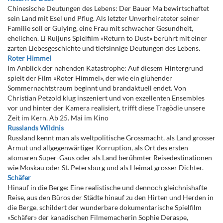
Chinesische Deutungen des Lebens: Der Bauer Ma bewirtschaftet
sein Land mit Esel und Pflug. Als letzter Unverheirateter seiner
Familie soll er Guiying, eine Frau mit schwacher Gesundheit,
ehelichen. Li Ruijuns Spielfilm «Return to Dust» berührt mit einer
zarten Liebesgeschichte und tiefsinnige Deutungen des Lebens.
Roter Himmel
Im Anblick der nahenden Katastrophe: Auf diesem Hintergrund
spielt der Film «Roter Himmel», der wie ein glühender
Sommernachtstraum beginnt und brandaktuell endet. Von
Christian Petzold klug inszeniert und von exzellenten Ensembles
vor und hinter der Kamera realisiert, trifft diese Tragödie unsere
Zeit im Kern. Ab 25. Mai im Kino
Russlands Wildnis
Russland kennt man als weltpolitische Grossmacht, als Land grosser
Armut und allgegenwärtiger Korruption, als Ort des ersten
atomaren Super-Gaus oder als Land berühmter Reisedestinationen
wie Moskau oder St. Petersburg und als Heimat grosser Dichter.
Schäfer
Hinauf in die Berge: Eine realistische und dennoch gleichnishafte
Reise, aus den Büros der Städte hinauf zu den Hirten und Herden in
die Berge, schildert der wunderbare dokumentarische Spielfilm
«Schäfer» der kanadischen Filmemacherin Sophie Deraspe,