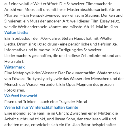
auf eine volatile Welt eröffnet. Die Schweizer Filmemacherin
Antshi von Moos lädt uns mit ihrer Masterabschlussarbeit «Unter
Pflanzen ‒ Ein Perspektivenwechsel» ein zum Staunen, Denken und
Sinnieren: ein Muss der anderen Art, weil dieser Film-Essay zeigt,
wie die Welt anders sein könnte und müsste. Ab 14. Mai im Kino
Walter Lietha
Ein Troubadour der 70er-Jahre: Stefan Haupt hat mit «Walter
Lietha. Drum sing i grad drum» eine persönliche und tiefsinnige,
informative und humorvolle Würdigung des Schweizer
Liedermachers geschaffen, die uns in diese Zeit mitnimmt und ans
Herz rührt.
Watermark
Eine Metaphysik des Wassers: Der Dokumentarfilm «Watermark»
von Edward Burtynsky zeigt, wie das Wasser den Menschen und der
Mensch das Wasser verändert. Ein Opus Magnum des grossen
Fotografen.
We feed the world
Essen und Trinken – auch eine Frage der Moral
Wenn ich nur Winterschlaf halten könnte
Eine mongolische Familie im Clinch: Zwischen einer Mutter, die
Arbeit sucht und trinkt, und ihrem Sohn, der studieren will und
arbeiten muss, entwickelt sich ein für Ulan Bator beispielhafter