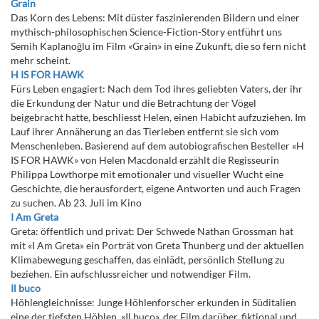
Grain
Das Korn des Lebens: Mit düster faszinierenden Bildern und einer
mythisch-philosophischen Science-Fiction-Story entführt uns
Semih Kaplanoğlu im Film «Grain» in eine Zukunft, die so fern nicht
mehr scheint.
H IS FOR HAWK
Fürs Leben engagiert: Nach dem Tod ihres geliebten Vaters, der ihr
die Erkundung der Natur und die Betrachtung der Vögel
beigebracht hatte, beschliesst Helen, einen Habicht aufzuziehen. Im
Lauf ihrer Annäherung an das Tierleben entfernt sie sich vom
Menschenleben. Basierend auf dem autobiografischen Besteller «H
IS FOR HAWK» von Helen Macdonald erzählt die Regisseurin
Philippa Lowthorpe mit emotionaler und visueller Wucht eine
Geschichte, die herausfordert, eigene Antworten und auch Fragen
zu suchen. Ab 23. Juli im Kino
I Am Greta
Greta: öffentlich und privat: Der Schwede Nathan Grossman hat
mit «I Am Greta» ein Porträt von Greta Thunberg und der aktuellen
Klimabewegung geschaffen, das einlädt, persönlich Stellung zu
beziehen. Ein aufschlussreicher und notwendiger Film.
Il buco
Höhlengleichnisse: Junge Höhlenforscher erkunden in Süditalien
eine der tiefsten Höhlen. «Il buco», der Film darüber, fiktional und