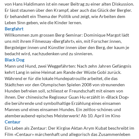
von Hans Haldimann ist ein neuer Beitrag zu einer alten Diskussion.
Er lässt staunen über den Krampf, aber auch das Glück der Bergler.
Er behandelt ein Thema der Politik und zeigt, wie Arbeiten dem
Leben Sinn geben, wie die Kinder lernen.
Bergfahrt
Willkommen zum grossen Berg-Seminar: Dominique Margot lädt
uns mit ihrem Filmessay «Bergfahrt», ein, mit Forscher:innen,
Bergsteiger:innen und Künstler:innen über den Berg, der kaum je
bedacht wird, nachzudenken und zu sinnieren.
Black Dog
Mann und Hund, zwei Weggefährten: Nach zehn Jahren Gefängnis
kehrt Lang in seine Heimat am Rande der Wüste Gobi zurück.
Während er für die lokale Hundepatrouille arbeitet, die das
Städtchen vor den Olympischen Spielen 2008 von streunenden
Hunden befreien soll, schliesst er Freundschaft mit einem von
ihnen. Der chinesische Regisseur Guan Hu erzählt in «Black Dog»
die berührende und symbolhaltige Erzählung eines einsamen
Mannes und eines einsamen Hundes. Ein zeitlos-schönes und
atemberaubend-episches Meisterwerk! Ab 10. April im Kino
Centaur
Ein Leben als Zentaur: Der Kirgise Aktan Arym Kubat beschreibt im
Film «Centaur» märchenhaft und allegorisch das Zusammenleben