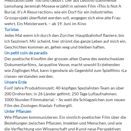
Meditation über Tod und Geburt: Der aus Lesotho stammende
Lemohang Jeremiah Mosese erzählt in seinem Film «This Is Not A
Burial, It's A Resurrection», wie ein Dorf für ein industrielles
Grossprojekt überflutet werden soll, wogegen sich eine alte Frau
wehrt. Ein Meisterwerk. – ab 19. Juni im Kino
Turistas
Jedes Mal wenn ich durch den Zürcher Hauptbahnhof flaniere, bin
ich fasziniert. Mir scheint, hier strömt das ganze Leben auf mich ein.
Geschichten kommen an, gehen weg und bleiben haften.
Un petit coin de paradis
Der poetische Kinofilm der grossen alten Dame des westschweizer
Dokumentarfilms, Jacqueline Veuve, macht sowohl Erziehenden
wie Zöglingen Mut, kann irgendwie als Gegenbild zum Spielfilms «La
classe» verstanden werden.
Unsere Erde
Fünf Jahre Produktionszeit; 40-köpfiges Spezialisten-Team an über
200 Drehorten; in 26 Länder gefilmt; 250 Tage Luftaufnahmen;
1000 Stunden Filmmaterial. – So weit die Schlagzeichen zum neuen
Film des Zoologen Alastair Fothergill.
Unter Pflanzen
Wie Pflanzen kommunizieren: Ein sinnlich-poetischer Film über die
Beziehungen zwischen Pflanzen, Insekten und Menschen, und wie
die Verflechtung von Wissenschaft und Kunst neue Perspektiven