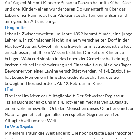
Auf Augenhöhe mit Kindern: Susanna Fanzun hat mit «Kühe, Käse
und drei Kinder» einen wunderbaren Dokumentarfilm über das
Leben einer Familie auf der Alp Gün geschaffen: einfühlsam und
anregend für Alt und Jung.
L'Engloutie
Leben in Zwischenwelten: Im Jahre 1899 kommt Aimée, eine junge
Lehrerin, in stürmischer Nacht in einem verschneiten Dorf in den
Hautes-Alpes an. Obwohl ihr die Bewohner misstrauen, ist sie fest
entschlossen, mit ihrem Wissen Licht ins Dunkel der Kinder zu
bringen. Während sie sich in das Leben der Gemeinschaft einfügt,
breiten sich bei ihr Verwirrung und Einsamkeit aus, bis eines Tages
Bewohner von einer Lawine verschüttet werden. Mit «L'Engloutie»
hat Louise Hémon ein filmisches Gedicht geschaffen, das tief
bewegt und herausfordert. Ab 12. Februar im Kino
L'Îlot
Eine Insel im Meer der Alltäglichkeit: Der Schweizer Regisseur
Tizian Büchi schenkt uns mit «L'Îlot» einen meditativen Zugang zu
einem geheimnisvollen Ort, den Menschen dieses Quartiers und zur
Natur allgemein: ein genialisch verspielter Gegenentwurf zur
Alltäglichkeit unserer Welt.
La Voie Royale
Mit einem Traum die Welt ändern: Die hochbegabte Bauerntochter