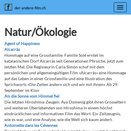
Toggl
der-andere-film.ch
navig
Natur/Ökologie
Agent of Happiness
Alcarràs
Hommage auf eine Grossfamilie: Familie Solé erntet im
katalanischen Dorf Alcarràs seit Generationen Pfirsiche, jetzt zum
letzten Mal. Die Regisseurin Carla Simón schuf mit dem
persönlichen und allgemeingültigen Film «Alcarràs» eine Hommage
auf das Leben in einer Grossfamilie und eine Illustration des
Sprichworts «Die Zeiten ändern sich und wir mit ihnen». Ab 29.
September im Kino
Als die Sonne vom Himmel fiel
Die letzten Hiroshima-Zeugen: Aya Domenig gibt ihren Grosseltern
und weiteren Überlebenden von Hiroshima in einem höchst
eindrücklichen und informativen Film das Wort. Ein Zeitzeugnis,
wie es war, und eine Analyse, wie die Welt sich kaum ändert.
Antoinette dans les Cévennes