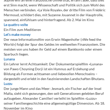
Sophie will an eine französische Universität, erfährt aber, dass dies
erst Sinn macht, wenn Wissenschaft und Politik sich zum Wohl des
Menschen verbinden. «La Voie Royale», der dritte Film von Frédéric
Mermoud, schildert dies, mit Suzanne Jouannet in der Hauptrolle,
spannend, einfühlsam und hinterfragend. Ab 2. Mai im Kino
Le quattro volte
Ein Film zum Meditieren
Let’s make money
Der neue Informationsfilm von Erwin Wagenhofer («We feed the
World») folgt der Spur des Geldes im weltweiten Finanzsystem. Die
meisten von uns haben ihr Geld auf einem Bankkonto oder einem
Sparbuch liegen.
Lunana
Ein Lehrer lernt Achtsamkeit: Der Dokumentarspielfilm «Lunana»
von Pawo Choyning Dorji ist ein Hymnus auf Erziehung und
Bildung als Formen achtsamen und liebevollen Menschseins –
dargestellt und erlebt in den faszinierenden Landschaften Bhutans.
Luzzu
Der junge Mann und das Meer: Jesmark, ein Fischer auf der Insel
Malta, sieht sich gezwungen, den seit Generationen gelebten Beruf
aufzugeben. Alexander Camilleri verleiht im Spielfilm «Luzzu»
seiner Familiengeschichte eine allgemeingültige Dimension. Ab 18.
November im Kino