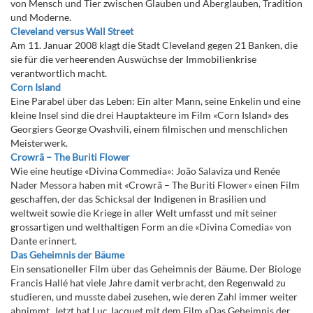
von Mensch und Tier zwischen Glauben und Aberglauben, Tradition
und Moderne.
Cleveland versus Wall Street
Am 11. Januar 2008 klagt die Stadt Cleveland gegen 21 Banken, die
sie für die verheerenden Auswüchse der Immobilienkrise
verantwortlich macht.
Corn Island
Eine Parabel über das Leben: Ein alter Mann, seine Enkelin und eine
kleine Insel sind die drei Hauptakteure im Film «Corn Island» des
Georgiers George Ovashvili, einem filmischen und menschlichen
Meisterwerk.
Crowrã – The Buriti Flower
Wie eine heutige «Divina Commedia»: João Salaviza und Renée
Nader Messora haben mit «Crowrã – The Buriti Flower» einen Film
geschaffen, der das Schicksal der Indigenen in Brasilien und
weltweit sowie die Kriege in aller Welt umfasst und mit seiner
grossartigen und welthaltigen Form an die «Divina Comedia» von
Dante erinnert.
Das Geheimnis der Bäume
Ein sensationeller Film über das Geheimnis der Bäume. Der Biologe
Francis Hallé hat viele Jahre damit verbracht, den Regenwald zu
studieren, und musste dabei zusehen, wie deren Zahl immer weiter
abnimmt. Jetzt hat Luc Jacquet mit dem Film «Das Geheimnis der