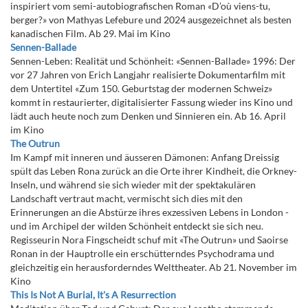
inspiriert vom semi-autobiografischen Roman «D’où viens-tu,
berger?» von Mathyas Lefebure und 2024 ausgezeichnet als besten
kanadischen Film. Ab 29. Mai im Kino
Sennen-Ballade
Sennen-Leben: Realität und Schönheit: «Sennen-Ballade» 1996: Der
vor 27 Jahren von Erich Langjahr realisierte Dokumentarfilm mit
dem Untertitel «Zum 150. Geburtstag der modernen Schweiz»
kommt in restaurierter, digitalisierter Fassung wieder ins Kino und
lädt auch heute noch zum Denken und Sinnieren ein. Ab 16. April
im Kino
The Outrun
Im Kampf mit inneren und äusseren Dämonen: Anfang Dreissig
spült das Leben Rona zurück an die Orte ihrer Kindheit, die Orkney-
Inseln, und während sie sich wieder mit der spektakulären
Landschaft vertraut macht, vermischt sich dies mit den
Erinnerungen an die Abstürze ihres exzessiven Lebens in London -
und im Archipel der wilden Schönheit entdeckt sie sich neu.
Regisseurin Nora Fingscheidt schuf mit «The Outrun» und Saoirse
Ronan in der Hauptrolle ein erschütterndes Psychodrama und
gleichzeitig ein herausforderndes Welttheater. Ab 21. November im
Kino
This Is Not A Burial, It's A Resurrection