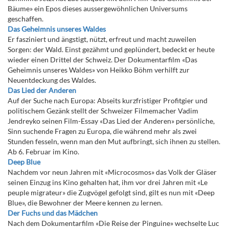
Bäume» ein Epos dieses aussergewöhnlichen Universums
geschaffen.
Das Geheimnis unseres Waldes
Er fasziniert und ängstigt, nützt, erfreut und macht zuweilen
Sorgen: der Wald. Einst gezähmt und geplündert, bedeckt er heute
wieder einen Drittel der Schweiz. Der Dokumentarfilm «Das
Geheimnis unseres Waldes» von Heikko Böhm verhilft zur
Neuentdeckung des Waldes.
Das Lied der Anderen
Auf der Suche nach Europa: Abseits kurzfristiger Profitgier und
politischem Gezänk stellt der Schweizer Filmemacher Vadim
Jendreyko seinen Film-Essay «Das Lied der Anderen» persönliche,
Sinn suchende Fragen zu Europa, die während mehr als zwei
Stunden fesseln, wenn man den Mut aufbringt, sich ihnen zu stellen.
Ab 6. Februar im Kino.
Deep Blue
Nachdem vor neun Jahren mit «Microcosmos» das Volk der Gläser
seinen Einzug ins Kino gehalten hat, ihm vor drei Jahren mit «Le
peuple migrateur» die Zugvögel gefolgt sind, gilt es nun mit «Deep
Blue», die Bewohner der Meere kennen zu lernen.
Der Fuchs und das Mädchen
Nach dem Dokumentarfilm «Die Reise der Pinguine» wechselte Luc