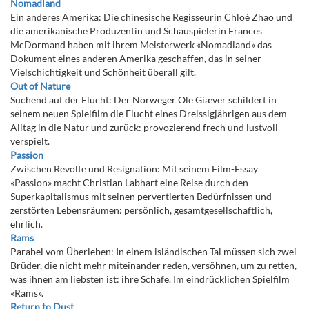
Nomadland
Ein anderes Amerika: Die chinesische Regisseurin Chloé Zhao und
die amerikanische Produzentin und Schauspielerin Frances
McDormand haben mit ihrem Meisterwerk «Nomadland» das
Dokument eines anderen Amerika geschaffen, das in seiner
Vielschichtigkeit und Schönheit überall gilt.
Out of Nature
Suchend auf der Flucht: Der Norweger Ole Giæver schildert in
seinem neuen Spielfilm die Flucht eines Dreissigjährigen aus dem
Alltag in die Natur und zurück: provozierend frech und lustvoll
verspielt.
Passion
Zwischen Revolte und Resignation: Mit seinem Film-Essay
«Passion» macht Christian Labhart eine Reise durch den
Superkapitalismus mit seinen pervertierten Bedürfnissen und
zerstörten Lebensräumen: persönlich, gesamtgesellschaftlich,
ehrlich.
Rams
Parabel vom Überleben: In einem isländischen Tal müssen sich zwei
Brüder, die nicht mehr miteinander reden, versöhnen, um zu retten,
was ihnen am liebsten ist: ihre Schafe. Im eindrücklichen Spielfilm
«Rams».
Return to Dust