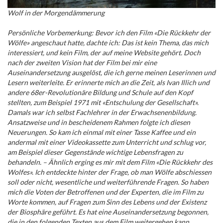
Wolf in der Morgendämmerung
Persönliche Vorbemerkung: Bevor ich den Film «Die Rückkehr der
Wölfe» angeschaut hatte, dachte ich: Das ist kein Thema, das mich
interessiert, und kein Film, der auf meine Website gehört. Doch
nach der zweiten Vision hat der Film bei mir eine
Auseinandersetzung ausgelöst, die ich gerne meinen Leserinnen und
Lesern weiterleite. Er erinnerte mich an die Zeit, als Ivan Illich und
andere 68er-Revolutionäre Bildung und Schule auf den Kopf
stellten, zum Beispiel 1971 mit «Entschulung der Gesellschaft».
Damals war ich selbst Fachlehrer in der Erwachsenenbildung.
Ansatzweise und in bescheidenem Rahmen folgte ich diesen
Neuerungen. So kam ich einmal mit einer Tasse Kaffee und ein
andermal mit einer Videokassette zum Unterricht und schlug vor,
am Beispiel dieser Gegenstände wichtige Lebensfragen zu
behandeln. – Ähnlich erging es mir mit dem Film «Die Rückkehr des
Wolfes». Ich entdeckte hinter der Frage, ob man Wölfe abschiessen
soll oder nicht, wesentliche und weiterführende Fragen. So haben
mich die Voten der Betroffenen und der Experten, die im Film zu
Worte kommen, auf Fragen zum Sinn des Lebens und der Existenz
der Biosphäre geführt. Es hat eine Auseinandersetzung begonnen,
die in den folgenden Texten aus dem Film weitergehen kann.