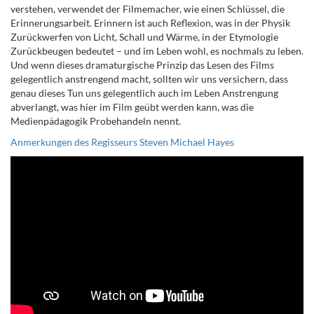
verstehen, verwendet der Filmemacher, wie einen Schlüssel, die
Erinnerungsarbeit. Erinnern ist auch Reflexion,
was in der Physik
Zurückwerfen von Licht, Schall und Wärme,
in der Etymologie
Zurückbeugen bedeutet – und im Leben wohl, es nochmals zu leben.
Und wenn dieses dramaturgische Prinzip das Lesen des Films
gelegentlich anstrengend macht, sollten wir uns versichern, dass
genau dieses Tun uns gelegentlich auch im Leben Anstrengung
abverlangt, was hier im Film geübt werden kann, was die
Medienpädagogik Probehandeln nennt.
Anmerkungen des Regisseurs Steven Michael Hayes