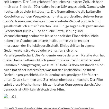
seit Langem. Der Film zeichnet Parallelen zu unserer Zeit, ich habe
mich aber Ende der 70er-Jahre in den USA angesiedelt. Damals, wie
heute, gab es viele Enttäuschte. Die Generation, die die kulturelle
Revolution auf den Weg gebracht hatte, wurde älter, viele verloren
das Vertrauen, weil der von ihnen ersehnte Wandel politisch und
gesellschaftlich auf sich warten liess. Einige zogen sich ganz aus der
Gesellschaft zurück. Eine ähnliche Enttäuschung und
Verunsicherung beobachte ich schon seit der Finanzkrise. Viele
haben den Glauben an unsere Institutionen verloren oder
misstrauen der Kollektivgesellschaft. Einige driften in eigene
Gedankenkonstrukte ab oder wünschen sich eine
Parallelgesellschaft. Die Pandemie wurde dafür ein Katalysator, hat
diese Themen offensichtlich gemacht, sie in Freundschaften und
Familien hineingetragen, wo zum Teil tiefe Gräben entstanden sind.
Mich hat dabei interessiert, was mit den Menschen und ihren
Beziehungen geschieht, die in ideologisch geprägten Umfeldern
unter Druck kommen und Zerreissproben durchmachen. Der Film
spielt diese Mechanismen bis zur letzten Konsequenz durch. Aber
dennoch ist «Jill» kein dystopischer Film.
Jill mit ihrem Bruder Win, als er das Gefängnis verlassen hat