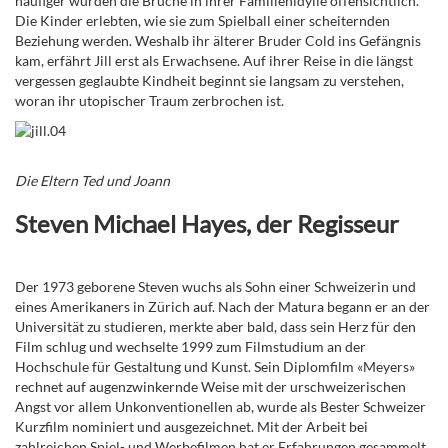
häufiger wurden die Brüche in ihrer Familienidylle offensichtlich.
Die Kinder erlebten, wie sie zum Spielball einer scheiternden
Beziehung werden. Weshalb ihr älterer Bruder Cold ins Gefängnis
kam, erfährt Jill erst als Erwachsene. Auf ihrer Reise in die längst
vergessen geglaubte Kindheit beginnt sie langsam zu verstehen,
woran ihr utopischer Traum zerbrochen ist.
Die Eltern Ted und Joann
Steven Michael Hayes, der Regisseur
Der 1973 geborene Steven wuchs als Sohn einer Schweizerin und
eines Amerikaners in Zürich auf. Nach der Matura begann er an der
Universität zu studieren, merkte aber bald, dass sein Herz für den
Film schlug und wechselte 1999 zum Filmstudium an der
Hochschule für Gestaltung und Kunst. Sein Diplomfilm «Meyers»
rechnet auf augenzwinkernde Weise mit der urschweizerischen
Angst vor allem Unkonventionellen ab, wurde als Bester Schweizer
Kurzfilm nominiert und ausgezeichnet. Mit der Arbeit bei
zahlreichen Spiel- und Werbefilmen hat er Erfahrungen gesammelt,