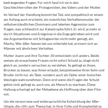
bedrängenden Fragen. Für mich fand ich sie in den
Geschlechterrollen der Protagonisten, des Vaters und der Mutter.
Im Verlauf der Handlung kommt bei Ted, wie sympathisch er einem
am Anfang auch erscheint, ein männliches Verhaltensmuster der
selbstverständlichen Dominanz und latenten Aggression zum
Tragen, was schliesslich zur Katastrophe führt. Er wird, je mehr er
durch Situationen und Ereignisse in die Enge getrieben wird und
das Argumentieren mit Schlagworten nicht mehr genügt, ein
Macho. Wer 68er-Szenen bei uns miterlebt hat, erinnert sich an
Männer mit ähnlichem Verhalten.
Mutter Joann und ihre Tochter Jill entwickeln sich anders. Beide
weisen als erwachsene Frauen nicht sofort Schuld zu, klagt nicht
gleich an, sondern versuchen zu verstehen. So gelingt es ihnen,
Brücken zu bauen, was ihnen erlaubt, beispielsweise ihren Sohn und
Bruder nicht nur als Täter, sondern auch als Opfer einer toxischen
Ideologie wahrzunehmen. Denn erst wenn die Fragen der Schuld
gelöst sind, gelingt es, auch uns, als Mensch zu wachsen. Diese
Haltung schwingt auf der Metaebene als Hoffnung über dem Film
mit.
Um die verworrene und widersprüchliche Entwicklung der 68er-
Utopie, die «Jill» zum Thema hat, in ihrer Fülle und Komplexität zu