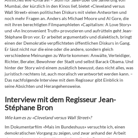
Mumbai, der kürzlich in den Kinos lief, bietet «Cleveland versus
Wall Street» einen politischen Diskurs mit vielen Antworten und
noch mehr Fragen an. Anders als Michael Moore und Al Gore, die
mit ihren berechtigten Filmpamphleten «Capitalism: A Love Story»
und «An Inconvenient Truth» provozieren und aufrütteln geht Jean-
Stéphane Bron vor. Er arbeitet argumentativ und dialektisch, bringt
einen der Demokratie verpflichteten öffentlichen Diskurs in Gang.
Er lässt nicht nur die eine oder die andere, sondern gleich
verschiedene Meinungen zu Worte kommen: Anwälte, Verteidiger,
Richter, Berater, Bewohner der Stadt und selbst Barack Obama. Und
hinter der Story wird einem zusätzlich bewusst, dass nicht alles, was
juristisch rechtens ist, auch moralisch verantwortet werden kann. –
Das nachfolgende Interview mit dem Regisseur gibt Einblick in
seine Absichten und Herangehensweise.
Interview mit dem Regisseur Jean-
Stéphane Bron
Wie kam es zu «Cleveland versus Wall Street»?
Im Dokumentarfilm «Mais im Bundeshuus» versuchte ich, einen
demokratischen Vorgang zu zeigen, und zwar anhand der Arbeit