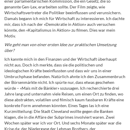
einer parlamentarischen Kommission, die ein Gesetz, die so
genannte Gen-Lex, erarbeiten sollte. Der Film zeigte, wie
Wirtschaftsvertreter die Politiker beeinflussen und verunsichern.
Damals begann ich mich für Wirtschaft zu interessieren. Ich dachte
mir, dass ich nach der «Demokratie in Aktion» auch versuchen
könnte, den «Kapitalismus in Aktion» zu filmen. Dies war mein
Motiv.
Wie geht man von einer ersten Idee zur praktischen Umsetzung
über?
Ich kannte mich in den Finanzen und der Wirtschaft überhaupt
nicht aus. Doch ich merkte, dass sie die politischen und
ideologischen Kräfte beeinflussten und dass wir uns in einer
Umbruchphase befanden. Natürlich ahnte ich den Zusammenbruch
der Börsenmärkte nicht. Ich spürte nur, dass etwas geschehen
würde – «Mais mit de Bänkler» sozusagen. Ich recherchierte drei
Jahre lang und unternahm viele Reisen, um einen Ort zu finden, wo
diese abstrakten, volatilen und filmisch kaum fassbaren Kräfte eine
konkrete Form annehmen könnten. Eines Tages las ich eine
Kurzmitteilung: Die Stadt Cleveland wollte gegen die Banken
klagen, die in die Affäre der Subprimes involviert waren. Zwei
Wochen später war ich vor Ort. Und sechs Monate später war die
Krise da: der Niedergang der Lehman Brothers, der