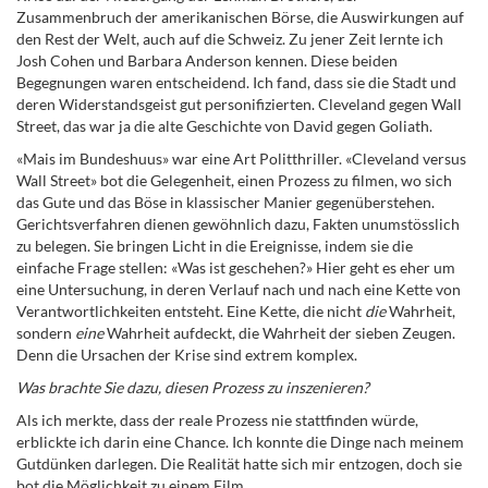
Zusammenbruch der amerikanischen Börse, die Auswirkungen auf
den Rest der Welt, auch auf die Schweiz. Zu jener Zeit lernte ich
Josh Cohen und Barbara Anderson kennen. Diese beiden
Begegnungen waren entscheidend. Ich fand, dass sie die Stadt und
deren Widerstandsgeist gut personifizierten. Cleveland gegen Wall
Street, das war ja die alte Geschichte von David gegen Goliath.
«Mais im Bundeshuus» war eine Art Politthriller. «Cleveland versus
Wall Street» bot die Gelegenheit, einen Prozess zu filmen, wo sich
das Gute und das Böse in klassischer Manier gegenüberstehen.
Gerichtsverfahren dienen gewöhnlich dazu, Fakten unumstösslich
zu belegen. Sie bringen Licht in die Ereignisse, indem sie die
einfache Frage stellen: «Was ist geschehen?» Hier geht es eher um
eine Untersuchung, in deren Verlauf nach und nach eine Kette von
Verantwortlichkeiten entsteht. Eine Kette, die nicht
die
Wahrheit,
sondern
eine
Wahrheit aufdeckt, die Wahrheit der sieben Zeugen.
Denn die Ursachen der Krise sind extrem komplex.
Was brachte Sie dazu, diesen Prozess zu inszenieren?
Als ich merkte, dass der reale Prozess nie stattfinden würde,
erblickte ich darin eine Chance. Ich konnte die Dinge nach meinem
Gutdünken darlegen. Die Realität hatte sich mir entzogen, doch sie
bot die Möglichkeit zu einem Film.