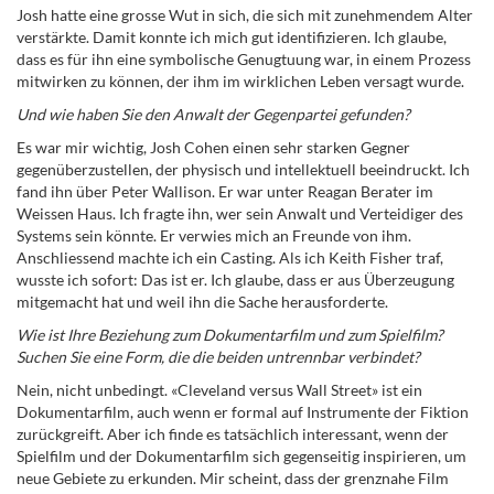
Josh hatte eine grosse Wut in sich, die sich mit zunehmendem Alter
verstärkte. Damit konnte ich mich gut identifizieren. Ich glaube,
dass es für ihn eine symbolische Genugtuung war, in einem Prozess
mitwirken zu können, der ihm im wirklichen Leben versagt wurde.
Und wie haben Sie den Anwalt der Gegenpartei gefunden?
Es war mir wichtig, Josh Cohen einen sehr starken Gegner
gegenüberzustellen, der physisch und intellektuell beeindruckt. Ich
fand ihn über Peter Wallison. Er war unter Reagan Berater im
Weissen Haus. Ich fragte ihn, wer sein Anwalt und Verteidiger des
Systems sein könnte. Er verwies mich an Freunde von ihm.
Anschliessend machte ich ein Casting. Als ich Keith Fisher traf,
wusste ich sofort: Das ist er. Ich glaube, dass er aus Überzeugung
mitgemacht hat und weil ihn die Sache herausforderte.
Wie ist Ihre Beziehung zum Dokumentarfilm und zum Spielfilm?
Suchen Sie eine Form, die die beiden untrennbar verbindet?
Nein, nicht unbedingt. «Cleveland versus Wall Street» ist ein
Dokumentarfilm, auch wenn er formal auf Instrumente der Fiktion
zurückgreift. Aber ich finde es tatsächlich interessant, wenn der
Spielfilm und der Dokumentarfilm sich gegenseitig inspirieren, um
neue Gebiete zu erkunden. Mir scheint, dass der grenznahe Film