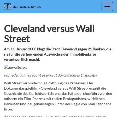
Toggl
der-andere-film.ch
navig
Cleveland versus Wall
Street
Am 11. Januar 2008 klagt die Stadt Cleveland gegen 21 Banken, die
sie für die verheerenden Auswüchse der Immobilienkrise
verantwortlich macht.
Für jeden Film braucht es ein gut durchdachtes Dispositiv.
Wall Street verhindert die Eröffnung des Prozesses. Der
Dokumentarspielfilm «Cleveland versus Wall Street» erzählt die
Geschichte des Gerichtsverfahrens, das hätte durchgeführt werden
müssen: ein Film-Prozess mit realen Protagonisten, wirklichen
Beweisen und Zeugenaussagen, unter der Regie von Jean-Stéphane
Bron.
Ähnliches wie «Dharavi – Slum for Sale» über die Sanierung von