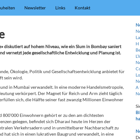
uheiten
Newsletter
Links
Kontakt
N
e
Ne
La
H
» diskutiert auf hohem Niveau, wie ein Slum in Bombay saniert
Be
nd vernetzt jede gesellschaftliche Entwicklung und Planung ist.
L’
Ne
C
unde, Ökologie, Politik und Gesellschaftsentwicklung anbietet für
Lo
ft sein wird.
Ne
n und in Mumbai verwandelt. In eine moderne Handelsmetropole,
A 
deutung verkörpert. Der Magnet für Reich und Arm zieht täglich
Ne
rfüllen sich, die Hälfte seiner fast zwanzig Millionen Einwohner
Si
Bi
nd 800’000 Einwohnern gehört er zu den am dichtesten
ha
renzen gelegen, befindet sich Dharavi heute im Herzen der
tralen Verkehrsadern und in unmittelbarer Nachbarschaft zu
Ne
hat sich in einen lukrativen Baugrund verwandelt, in eine
De