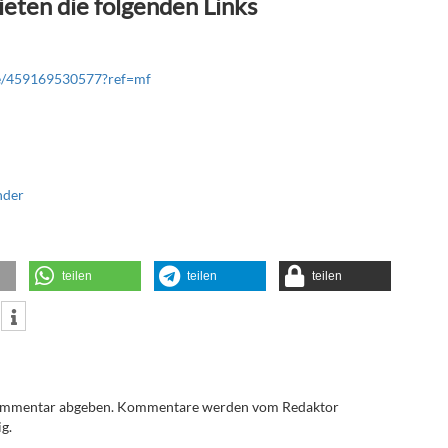
eten die folgenden Links
le/459169530577?ref=mf
nder
teilen
teilen
teilen
Kommentar abgeben. Kommentare werden vom Redaktor
g.