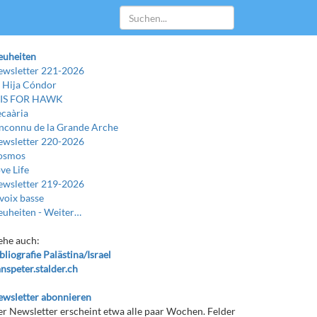
euheiten
wsletter 221-2026
 Hija Cóndor
 IS FOR HAWK
caària
Inconnu de la Grande Arche
wsletter 220-2026
osmos
ve Life
wsletter 219-2026
voix basse
uheiten -
Weiter…
ehe auch:
bliografie Palästina/Israel
nspeter.stalder.ch
wsletter abonnieren
r Newsletter erscheint etwa alle paar Wochen. Felder