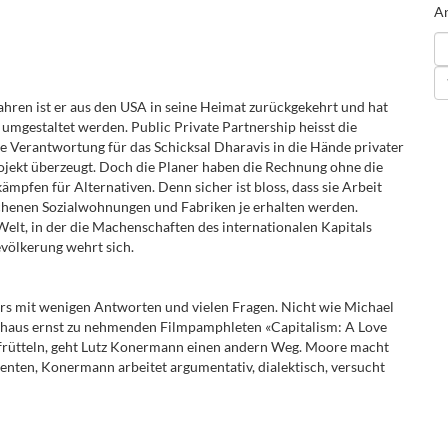
An
ahren ist er aus den USA in seine Heimat zurückgekehrt und hat
 umgestaltet werden. Public Private Partnership heisst die
die Verantwortung für das Schicksal Dharavis in die Hände privater
rojekt überzeugt. Doch die Planer haben die Rechnung ohne die
pfen für Alternativen. Denn sicher ist bloss, dass sie Arbeit
ochenen Sozialwohnungen und Fabriken je erhalten werden.
Welt, in der die Machenschaften des internationalen Kapitals
völkerung wehrt sich.
kurs mit wenigen Antworten und vielen Fragen. Nicht wie Michael
rchaus ernst zu nehmenden Filmpamphleten «Capitalism: A Love
ufrütteln, geht Lutz Konermann einen andern Weg. Moore macht
enten, Konermann arbeitet argumentativ, dialektisch, versucht