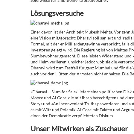
Spielwiese für ambitionierte Städteplaner.
Lösungsversuche
Einer davon ist der Architekt Mukesh Mehta. Vor zehn J
eine Vision mitgebracht: Dharavi soll saniert und radial
Formel, mit der er Milliardengewinne verspricht, falls 
Investoren gelegt wird. Die Regierung ist von Mehtas P
Slumbewohner gemacht. Diese leisten Widerstand und käm
und Heim verlieren, unsicher jedoch, ob sie die verspr
Dharavi wird zum Testfall für ganz Mumbai und für die 
auch vor den Hütten der Ärmsten nicht anhalten. Die Be
«Dharavi – Slum for Sale» liefert einen politischen Dis
Moore und Al Gore, die mit ihren berechtigten und du
Story» und «An Inconvenient Truth» provozieren und a
es mit Witz und Polemik, Al Gore mit Fakten und Argum
einen der Demokratie verpflichteten Diskurs.
Unser Mitwirken als Zuschauer