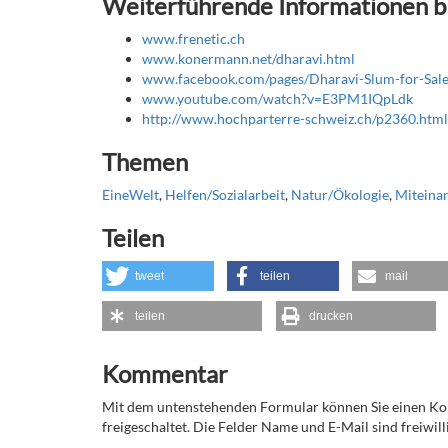
Weiterführende Informationen bi
www.frenetic.ch
www.konermann.net/dharavi.html
www.facebook.com/pages/Dharavi-Slum-for-Sa
www.youtube.com/watch?v=E3PM1IQpLdk
http://www.hochparterre-schweiz.ch/p2360.html
Themen
EineWelt
,
Helfen/Sozialarbeit
,
Natur/Ökologie
,
Miteina
Teilen
tweet
teilen
mail
teilen
drucken
Kommentar
Mit dem untenstehenden Formular können Sie einen 
freigeschaltet. Die Felder Name und E-Mail sind freiwilli