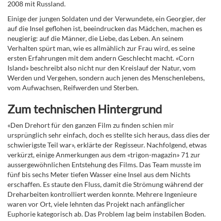
2008 mit Russland.
Einige der jungen Soldaten und der Verwundete, ein Georgier, der
auf die Insel geflohen ist, beeindrucken das Mädchen, machen es
neugierig: auf die Männer, die Liebe, das Leben. An seinem
Verhalten spürt man, wie es allmählich zur Frau wird, es seine
ersten Erfahrungen mit dem andern Geschlecht macht. «Corn
Island» beschreibt also nicht nur den Kreislauf der Natur, vom
Werden und Vergehen, sondern auch jenen des Menschenlebens,
vom Aufwachsen, Reifwerden und Sterben.
Zum technischen Hintergrund
«Den Drehort für den ganzen Film zu finden schien mir
ursprünglich sehr einfach, doch es stellte sich heraus, dass dies der
schwierigste Teil war», erklärte der Regisseur. Nachfolgend, etwas
verkürzt, einige Anmerkungen aus dem «trigon-magazin» 71 zur
aussergewöhnlichen Entstehung des Films. Das Team musste im
fünf bis sechs Meter tiefen Wasser eine Insel aus dem Nichts
erschaffen. Es staute den Fluss, damit die Strömung während der
Dreharbeiten kontrolliert werden konnte. Mehrere Ingenieure
waren vor Ort, viele lehnten das Projekt nach anfänglicher
Euphorie kategorisch ab. Das Problem lag beim instabilen Boden.