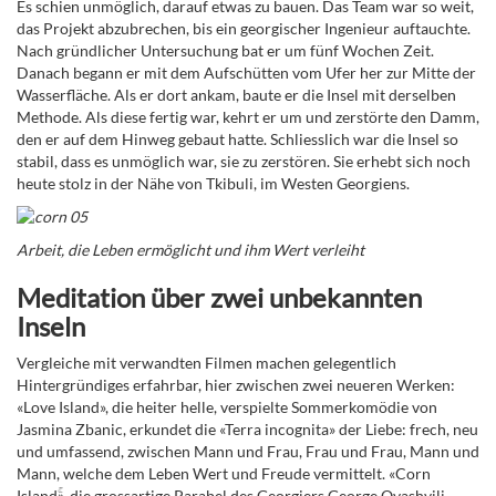
Es schien unmöglich, darauf etwas zu bauen. Das Team war so weit,
das Projekt abzubrechen, bis ein georgischer Ingenieur auftauchte.
Nach gründlicher Untersuchung bat er um fünf Wochen Zeit.
Danach begann er mit dem Aufschütten vom Ufer her zur Mitte der
Wasserfläche. Als er dort ankam, baute er die Insel mit derselben
Methode. Als diese fertig war, kehrt er um und zerstörte den Damm,
den er auf dem Hinweg gebaut hatte. Schliesslich war die Insel so
stabil, dass es unmöglich war, sie zu zerstören. Sie erhebt sich noch
heute stolz in der Nähe von Tkibuli, im Westen Georgiens.
Arbeit, die Leben ermöglicht und ihm Wert verleiht
Meditation über zwei unbekannten
Inseln
Vergleiche mit verwandten Filmen machen gelegentlich
Hintergründiges erfahrbar, hier zwischen zwei neueren Werken:
«Love Island», die heiter helle, verspielte Sommerkomödie von
Jasmina Zbanic, erkundet die «Terra incognita» der Liebe: frech, neu
und umfassend, zwischen Mann und Frau, Frau und Frau, Mann und
Mann, welche dem Leben Wert und Freude vermittelt. «Corn
Islandۚ», die grossartige Parabel des Georgiers George Ovashvili,