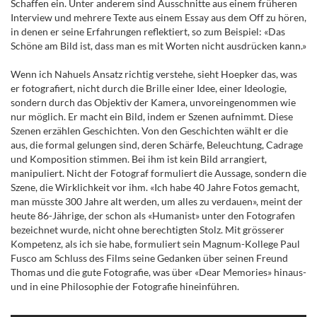
Schaffen ein. Unter anderem sind Ausschnitte aus einem früheren
Interview und mehrere Texte aus einem Essay aus dem Off zu hören,
in denen er seine Erfahrungen reflektiert, so zum Beispiel: «Das
Schöne am Bild ist, dass man es mit Worten nicht ausdrücken kann.»
Wenn ich Nahuels Ansatz richtig verstehe, sieht Hoepker das, was
er fotografiert, nicht durch die Brille einer Idee, einer Ideologie,
sondern durch das Objektiv der Kamera, unvoreingenommen wie
nur möglich. Er macht ein Bild, indem er Szenen aufnimmt. Diese
Szenen erzählen Geschichten. Von den Geschichten wählt er die
aus, die formal gelungen sind, deren Schärfe, Beleuchtung, Cadrage
und Komposition stimmen. Bei ihm ist kein Bild arrangiert,
manipuliert. Nicht der Fotograf formuliert die Aussage, sondern die
Szene, die Wirklichkeit vor ihm. «Ich habe 40 Jahre Fotos gemacht,
man müsste 300 Jahre alt werden, um alles zu verdauen», meint der
heute 86-Jährige, der schon als «Humanist» unter den Fotografen
bezeichnet wurde, nicht ohne berechtigten Stolz. Mit grösserer
Kompetenz, als ich sie habe, formuliert sein Magnum-Kollege Paul
Fusco am Schluss des Films seine Gedanken über seinen Freund
Thomas und die gute Fotografie, was über «Dear Memories» hinaus-
und in eine Philosophie der Fotografie hineinführen.