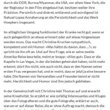
durch die DDR, Burma/Myanmar, die USA, vor allem New York, die
der Regisseur in den Film eingebaut hat, besitzen weiter ihre
Präzision. Persönlich und diskret, erklärend und würdigend ist
Nahuel Lopez Annäherung an die Persönlichkeit und das Werk
Hoepkers insgesamt.
Im alltäglichen Umgang funktioniert der Kranke recht gut, wenn er
auch gelegentlich an etwas erinnert oder auf etwas hingewiesen
werden muss. Das macht Christine Kruchen sympathisch,
kompetent und mit Humor. «Was hältst du davon, dass ...?», so
spricht sie ihn oft an. Und auf ihre Frage, wie er seine zweite
Amerika-Reise beurteile, meint er knapp: «Alles gut». Dass er die
Kapelle in Las Vegas, in der die beiden geheiratet haben, nicht mehr
erkennt, stört ihn nicht, wie auch nicht, dass er den Namen seiner
ersten Frau vergessen hat, und er meint, dass er jetzt ja eine bessere
habe. Die Namen von Verwandten und Freunden kennt er nicht
mehr, Herzlichkeit und Humor sind ihm jedoch geblieben.
In der Gemeinschaft mit Christine lebt Thomas auf und erwacht
seine Kreativität. So erzählt er wie zufällig Interessantes und Kluges
über das Fotografieren und die gute Fotografie, erklärt er auch,
warum er auf dieser Reise, die er ohne Auftrag macht, dennoch die