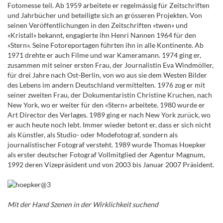
Fotomesse teil. Ab 1959 arbeitete er regelmässig für Zeitschriften
und Jahrbücher und beteiligte sich an grösseren Projekten. Von
seinen Veröffentlichungen in den Zeitschriften «twen» und
«Kristall» bekannt, engagierte ihn Henri Nannen 1964 für den
«Stern». Seine Fotoreportagen führten ihn in alle Kontinente. Ab
1971 drehte er auch Filme und war Kameramann. 1974 ging er,
zusammen mit seiner ersten Frau, der Journalistin Eva Windmöller,
für drei Jahre nach Ost-Berlin, von wo aus sie dem Westen Bilder
des Lebens im andern Deutschland vermittelten. 1976 zog er mit
seiner zweiten Frau, der Dokumentaristin Christine Kruchen, nach
New York, wo er weiter für den «Stern» arbeitete. 1980 wurde er
Art Director des Verlages. 1989 ging er nach New York zurück, wo
er auch heute noch lebt. Immer wieder betont er, dass er sich nicht
als Künstler, als Studio- oder Modefotograf, sondern als
journalistischer Fotograf versteht. 1989 wurde Thomas Hoepker
als erster deutscher Fotograf Vollmitglied der Agentur Magnum,
1992 deren Vizepräsident und von 2003 bis Januar 2007 Präsident.
Mit der Hand Szenen in der Wirklichkeit suchend