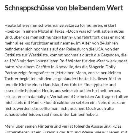
Schnappschüsse von bleibendem Wert
Heute falle es ihm schwer, ganze Sätze zu formulieren, erklärt
Hoepker in einem Motel in Texas. «Doch was ich will, ist ein gutes
Bild, über das man schmunzeln kann», und fährt fort, dass er nicht
mehr alles «so furchtbar ernst nehme». Im Alter von 84 Jahren
befindet er sich nochmals auf der Reise durch die USA, von der
Ostküste zur Westküste, kommt nochmals durch die Gegenden, die
er 1963 mit dem Journalisten Rolf Winter für den «Stern» erkundet
hatte. Vor einem Graffito in Knoxville, das die Sängerin Dolly
Parton zeigt, fotografiert er jetzt einen Mann, von seiner kleinen
Tochter begleitet, mit dem er geplaudert hatte, bis dieser für ihn
und die Kleine einen Handstand vorführte. Eine typische und
essenzielle Episode! Heute, aus seiner aktuellen Freiheit heraus,
erklärt er sein damaliges Verhalten: «Die meisten Aufträge erfüllten
mich stets mit Panik. Fluchtreaktionen setzten ein. Nein, dies kann
nichts werden, das sollte man nicht machen. Doch auch alte
Schauspieler leiden, sagt man, unter Lampenfieber.»
Mehr über seinen Hintergrund verrät folgende Äusserung: «Das
Fotografieren ist ein Ergebnis der Art und Weise, wie wir leben, mit