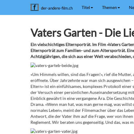
Titel
Themen
Ne
der-andere-film.ch
Vaters Garten - Die L
Ein vielschichtiges Elternporträt. Im Film «Vaters Garten
Elternporträt zum Familien- und zum Altersporträt. Ei
Achtzigjährigen, die sich aus einer Welt verabschieden, d
«Um Himmels willen, sind das Fragen!», rief die Mutter, 
eröffnete. Über Jahrzehnte war man sich ausgewichen – 
Eltern» ist ein einfühlsames, komplexes Protokoll eine
der Versuch einer persönlichen Auseinandersetzung mit i
Einblick gewährt in eine vergangene Ära. Die Geschichte
Drama. «Wenn man hat, was man gerne mag, was willst d
normales Leben», meint der Filmemacher über das Leben s
Antwort, die der Vater ihm auf die Frage, wer von ihne
Reglement. Wir beraten uns gegenseitig. Und das, was m