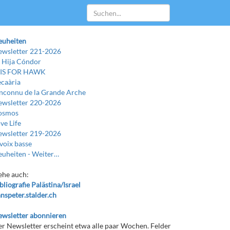
euheiten
wsletter 221-2026
 Hija Cóndor
 IS FOR HAWK
caària
Inconnu de la Grande Arche
wsletter 220-2026
osmos
ve Life
wsletter 219-2026
voix basse
uheiten -
Weiter…
ehe auch:
bliografie Palästina/Israel
nspeter.stalder.ch
wsletter abonnieren
r Newsletter erscheint etwa alle paar Wochen. Felder