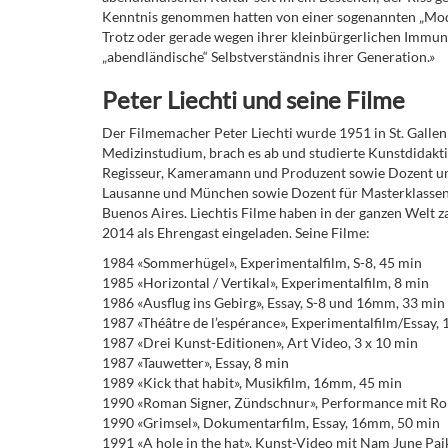
Kenntnis genommen hatten von einer sogenannten „Moder
Trotz oder gerade wegen ihrer kleinbürgerlichen Immuni
„abendländische“ Selbstverständnis ihrer Generation.»
Peter Liechti und seine Filme
Der Filmemacher Peter Liechti wurde 1951 in St. Gallen
Medizinstudium, brach es ab und studierte Kunstdidaktik
Regisseur, Kameramann und Produzent sowie Dozent un
Lausanne und München sowie Dozent für Masterklassen
Buenos Aires. Liechtis Filme haben in der ganzen Welt za
2014 als Ehrengast eingeladen. Seine Filme:
1984 «Sommerhügel», Experimentalfilm, S-8, 45 min
1985 «Horizontal / Vertikal», Experimentalfilm, 8 min
1986 «Ausflug ins Gebirg», Essay, S-8 und 16mm, 33 min
1987 «Théâtre de l’espérance», Experimentalfilm/Essay
1987 «Drei Kunst-Editionen», Art Video, 3 x 10 min
1987 «Tauwetter», Essay, 8 min
1989 «Kick that habit», Musikfilm, 16mm, 45 min
1990 «Roman Signer, Zündschnur», Performance mit Ro
1990 «Grimsel», Dokumentarfilm, Essay, 16mm, 50 min
1991 «A hole in the hat», Kunst-Video mit Nam June Pai