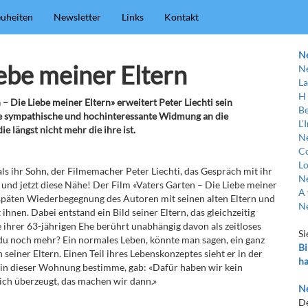
uheiten
Newsletter
Links
Kontakt
N
iebe meiner Eltern
Ne
La
H
 – Die Liebe meiner Eltern» erweitert Peter Liechti sein
Be
ne sympathische und hochinteressante Widmung an die
L’
ie längst nicht mehr die ihre ist.
Ne
C
Lo
als ihr Sohn, der Filmemacher Peter Liechti, das Gespräch mit ihr
Ne
und jetzt diese Nähe! Der Film «Vaters Garten – Die Liebe meiner
A 
r späten Wiederbegegnung des Autoren mit seinen alten Eltern und
Ne
hnen. Dabei entstand ein Bild seiner Eltern, das gleichzeitig
 ihrer 63-jährigen Ehe berührt unabhängig davon als zeitloses
Si
u noch mehr? Ein normales Leben, könnte man sagen, ein ganz
Bi
einer Eltern. Einen Teil ihres Lebenskonzeptes sieht er in der
ha
n in dieser Wohnung bestimme, gab: «Dafür haben wir kein
ich überzeugt, das machen wir dann.»
Ne
De