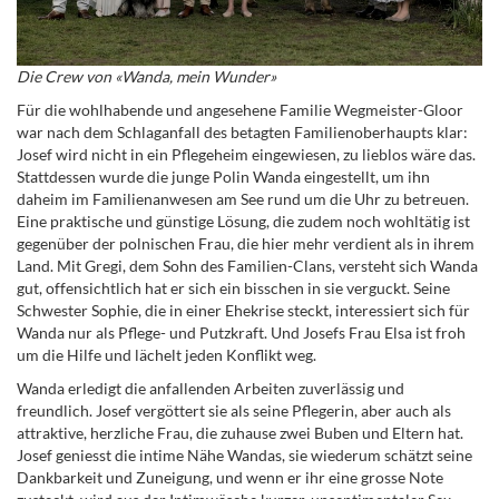
Die Crew von «Wanda, mein Wunder»
Für die wohlhabende und angesehene Familie Wegmeister-Gloor
war nach dem Schlaganfall des betagten Familienoberhaupts klar:
Josef wird nicht in ein Pflegeheim eingewiesen, zu lieblos wäre das.
Stattdessen wurde die junge Polin Wanda eingestellt, um ihn
daheim im Familienanwesen am See rund um die Uhr zu betreuen.
Eine praktische und günstige Lösung, die zudem noch wohltätig ist
gegenüber der polnischen Frau, die hier mehr verdient als in ihrem
Land. Mit Gregi, dem Sohn des Familien-Clans, versteht sich Wanda
gut, offensichtlich hat er sich ein bisschen in sie verguckt. Seine
Schwester Sophie, die in einer Ehekrise steckt, interessiert sich für
Wanda nur als Pflege- und Putzkraft. Und Josefs Frau Elsa ist froh
um die Hilfe und lächelt jeden Konflikt weg.
Wanda erledigt die anfallenden Arbeiten zuverlässig und
freundlich. Josef vergöttert sie als seine Pflegerin, aber auch als
attraktive, herzliche Frau, die zuhause zwei Buben und Eltern hat.
Josef geniesst die intime Nähe Wandas, sie wiederum schätzt seine
Dankbarkeit und Zuneigung, und wenn er ihr eine grosse Note