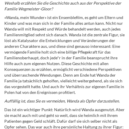
Weshalb erzählen Sie die Geschichte auch aus der Perspektive der
Familie Wegmeister-Gloor?
«Wanda, mein Wunder» ist ein Ensemblefilm, es geht um Eltern und
Kinder und was man sich in der Familie alles antun kann. Nicht nur
Wanda will mit Respekt und Würde behandelt werden, auch jedes
Familienmitglied sehnt sich danach. Wanda ist die zentrale Figur, sie
löst als Katalysator die Entwicklungen und Veränderungen der
anderen Charaktere aus, und diese sind genauso interessant: Eine
vermögende Familie holt sich eine billige Pflegekraft für das
Familienoberhaupt, doch jede*r in der Familie beansprucht ihre
Hilfe auch zum eigenen Nutzen. Diese Geschichte mit allen
Kon
sequenzen zu erzählen, ermöglicht verschiedene Perspektiven
und überraschende Wendungen. Denn am Ende hat Wanda der
Familie ja tatsächlich geholfen, vielleicht weitergehend, als sie sich
das vorgestellt hatte. Und auch ihr Verhältnis zur eigenen Familie in
Polen hat von den Ereignissen profitiert.
Auffällig ist, dass Sie es vermeiden, Wanda als Opfer darzustellen.
Das ist ein wichtiger Punkt: Natürlich wird Wanda ausgenutzt. Aber
sie macht auch mit und geht so weit, dass sie heimlich mit ihrem
Patienten gegen Geld schläft. Dafür darf sie sich selber nicht als
Opfer sehen. Das war auch ihre persönliche Haltung zu ihrer Figur: