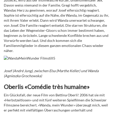
zusteckt, wird aus der Intimwäsche kurzer, unsentimentaler Sex.
Davon weiss niemand in der Familie. Gregi hofft vergeblich,
Wandas Herz zu gewinnen, worauf Josef eifersüchtig reagiert.
Sophie ist eifersüchtig auf die Nähe, die Wanda, im Gegensatz zu ihr,
mit ihrem Vater erlebt. Dann wird Wanda unerwartet schwanger,
von Josef. Die Familie reagiert entsetzt. Die starren Strukturen, die
das Leben der Wegmeister-Gloors schon immer bestimmt haben,
beginnen zu bröckeln. Lange schwelende Konflikte brechen aus und
Vorwürfe werden laut. Und doch kommen sich die
Familienmitglieder in diesem ganzen emotionalen Chaos wieder
näher.
Josef (André Jung), zwischen Elsa (Marthe Keller) und Wanda
(Agnieszka Grochowska)
Oberlis «Comédie très humaine»
Ein Glücksfall, der neue Film von Bettina Oberli! 2006 hat sie mit
«Herbstzeitlosen» und mit fünf weiteren Spielfilmen die Schweizer
Filmszene bereichert. «Wanda, mein Wunder» überzeugt mich, weil
er perfekt mit vielfältigen Überraschungen unterhält und