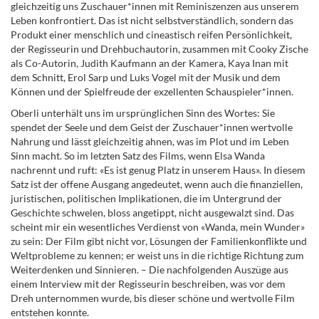
gleichzeitig uns Zuschauer*innen mit Reminiszenzen aus unserem
Leben konfrontiert. Das ist nicht selbstverständlich, sondern das
Produkt einer menschlich und cineastisch reifen Persönlichkeit,
der Regisseurin und Drehbuchautorin, zusammen mit Cooky Zische
als Co-Autorin, Judith Kaufmann an der Kamera, Kaya Inan mit
dem Schnitt, Erol Sarp und Luks Vogel mit der Musik und dem
Können und der Spielfreude der exzellenten Schauspieler*innen.
Oberli unterhält uns im ursprünglichen Sinn des Wortes: Sie
spendet der Seele und dem Geist der Zuschauer*innen wertvolle
Nahrung und lässt gleichzeitig ahnen, was im Plot und im Leben
Sinn macht. So im letzten Satz des Films, wenn Elsa Wanda
nachrennt und ruft: «Es ist genug Platz in unserem Haus». In diesem
Satz ist der offene Ausgang
angedeutet, wenn auch die finanziellen,
juristischen, politischen Implikationen, die im Untergrund der
Geschichte schwelen, bloss angetippt, nicht ausgewalzt sind. Das
scheint mir ein wesentliches Verdienst von «Wanda, mein Wunder»
zu sein: Der Film gibt nicht vor, Lösungen der Familienkonflikte und
Weltprobleme zu kennen; er weist uns in die richtige Richtung zum
Weiterdenken und Sinnieren. – Die nachfolgenden Auszüge aus
einem Interview mit der Regisseurin beschreiben, was vor dem
Dreh unternommen wurde, bis dieser schöne und wertvolle Film
entstehen konnte.