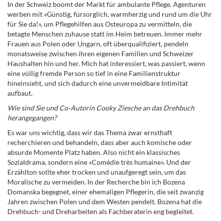
In der Schweiz boomt der Markt für ambulante Pflege. Agenturen
werben mit «Günstig, fürsorglich, warmherzig und rund um die Uhr
für Sie da!», um Pflegehilfen aus Osteuropa zu vermitteln, die
betagte Menschen zuhause statt im Heim betreuen. Immer mehr
Frauen aus Polen oder Ungarn, oft überqualifiziert, pendeln
monatsweise zwischen ihren eigenen Familien und Schweizer
Haushalten hin und her. Mich hat interessiert, was passiert, wenn
eine völlig fremde Person so tief in eine Familienstruktur
hineinsieht, und sich dadurch eine unvermeidbare Intimität
aufbaut.
Wie sind Sie und Co-Autorin Cooky Ziesche an das Drehbuch
herangegangen?
Es war uns wichtig, dass wir das Thema zwar ernsthaft
recherchieren und behandeln, dass aber auch komische oder
absurde Momente Platz haben. Also nicht ein klassisches
Sozialdrama, sondern eine «Comédie très humaine». Und der
Erzählton sollte eher trocken und unaufgeregt sein, um das
Moralische zu vermeiden. In der Recherche bin ich Bozena
Domanska begegnet, einer ehemaligen Pflegerin, die seit zwanzig
Jahren zwischen Polen und dem Westen pendelt. Bozena hat die
Drehbuch- und Dreharbeiten als Fachberaterin eng begleitet.