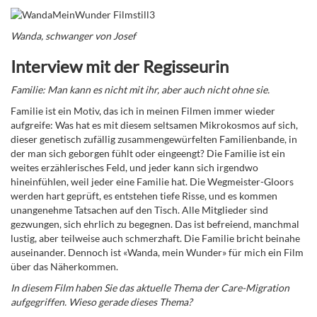
Wanda, schwanger von Josef
Interview mit der Regisseurin
Familie: Man kann es nicht mit ihr, aber auch nicht ohne sie.
Familie ist ein Motiv, das ich in meinen Filmen immer wieder
aufgreife: Was hat es mit diesem seltsamen Mikrokosmos auf sich,
dieser genetisch zufällig zusammengewürfelten Familienbande, in
der man sich geborgen fühlt oder eingeengt? Die Familie ist ein
weites erzähleri
sches Feld, und jeder kann sich irgendwo
hineinfühlen, weil jeder eine Familie hat. Die Wegmeister-Gloors
werden hart geprüft, es entstehen tiefe Risse, und es kommen
unangenehme Tatsachen auf den Tisch. Alle Mitglieder sind
gezwungen, sich ehrlich zu begegnen. Das ist befreiend, manchmal
lustig, aber teilweise auch schmerzhaft. Die Familie bricht beinahe
auseinander. Dennoch ist «Wanda, mein Wunder» für mich ein Film
über das Näherkommen.
In diesem Film haben Sie das aktuelle Thema der Care-Migration
aufgegriffen. Wieso gerade dieses Thema?