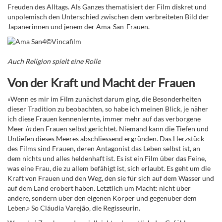
Freuden des Alltags. Als Ganzes thematisiert der Film diskret und
unpolemisch den Unterschied zwischen dem verbreiteten Bild der
Japanerinnen und jenem der Ama-San-Frauen.
Auch Religion spielt eine Rolle
Von der Kraft und Macht der Frauen
«Wenn es mir im Film zunächst darum ging, die Besonderheiten
dieser Tradition zu beobachten, so habe ich meinen Blick, je näher
ich diese Frauen kennenlernte, immer mehr auf das verborgene
Meer
in
den Frauen selbst gerichtet. Niemand kann die Tiefen und
Untiefen dieses Meeres abschliessend ergründen. Das Herzstück
des Films sind Frauen, deren Antagonist das Leben selbst ist, an
dem nichts und alles heldenhaft ist. Es ist ein Film über das Feine,
was eine Frau, die zu allem befähigt ist, sich erlaubt. Es geht um die
Kraft von Frauen und den Weg, den sie für sich auf dem Wasser und
auf dem Land erobert haben. Letztlich um Macht: nicht über
andere, sondern über den eigenen Körper und gegenüber dem
Leben.» So Cláudia Varejão, die Regisseurin.