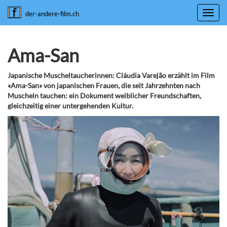
Toggl
der-andere-film.ch
navig
Ama-San
Japanische Muscheltaucherinnen: Cláudia Varejão erzählt im Film
«Ama-San» von japanischen Frauen, die seit Jahrzehnten nach
Muscheln tauchen: ein Dokument weiblicher Freundschaften,
gleichzeitig einer untergehenden Kultur.