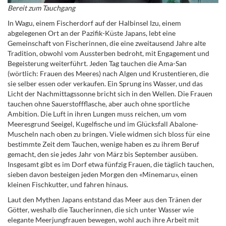
Bereit zum Tauchgang
In Wagu, einem Fischerdorf auf der Halbinsel Izu, einem
abgelegenen Ort an der Pazifik-Küste Japans, lebt eine
Gemeinschaft von Fischerinnen, die eine zweitausend Jahre alte
Tradition, obwohl vom Aussterben bedroht, mit Engagement und
Begeisterung weiterführt. Jeden Tag tauchen die Ama-San
(wörtlich: Frauen des Meeres) nach Algen und Krustentieren, die
sie selber essen oder verkaufen.
Ein Sprung ins Wasser, und das
Licht der Nachmittagssonne bricht sich in den Wellen. Die Frauen
tauchen ohne
Sauerstoffflasche, aber auch ohne
sportliche
Ambition. Die Luft in ihren Lungen muss reichen, um vom
Meeresgrund Seeigel, Kugelfische und im Glücksfall Abalone-
Muscheln nach oben zu bringen. Viele widmen sich bloss für eine
bestimmte Zeit dem Tauchen, wenige haben es zu ihrem Beruf
gemacht, den sie jedes Jahr von März bis September ausüben.
Insgesamt gibt es im Dorf etwa fünfzig Frauen, die täglich tauchen,
sieben davon besteigen jeden Morgen den «Minemaru», einen
kleinen Fischkutter, und fahren hinaus.
Laut den Mythen Japans entstand das Meer aus den Tränen der
Götter, weshalb die Taucherinnen, die sich unter Wasser wie
elegante Meerjungfrauen bewegen, wohl auch ihre Arbeit mit