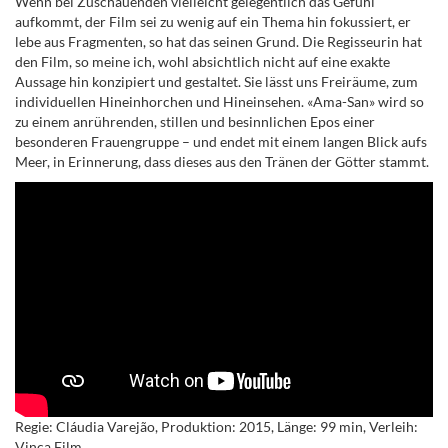
Wenn bei Zuschauenden vielleicht gelegentlich das Gefühl
aufkommt, der Film sei zu wenig auf ein Thema hin fokussiert, er
lebe aus Fragmenten, so hat das seinen Grund. Die Regisseurin hat
den Film, so meine ich, wohl absichtlich nicht auf eine exakte
Aussage hin konzipiert und gestaltet. Sie lässt uns Freiräume, zum
individuellen Hineinhorchen und Hineinsehen. «Ama-San» wird so
zu einem anrührenden, stillen und besinnlichen Epos einer
besonderen Frauengruppe
– und endet mit einem langen Blick aufs
Meer, in Erinnerung, dass dieses aus den Tränen der Götter stammt.
Regie: Cláudia Varejão, Produktion: 2015, Länge: 99 min, Verleih:
Vinca Film