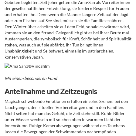
Gebeten begleiten.
Seit jeher gelten die Ama-San als Vorreiterinnen
der gesellschaftlichen Entwicklung, sie fordern Respekt für Frauen
und erhalten ihn. Denn wenn die Männer längere Zeit auf der Jagd
oder zum Fischen auf See sind, müssen sie die Familie ernähren.
Den Winter über arbeiten sie auf dem Feld, sobald es wärmer wird,
kommen sie an den Strand. Gelegentlich gibt es bei ihrer Beute mal
Austernperlen, die symbolisch für Kraft, Schönheit und Spiritualität
stehen, was auch auf sie abfärbt. Ihr Tun bringt ihnen
Unabhängigkeit und Selbstwert, einmalig im patriarchalen,
konservativen Japan.
Mit einem besonderen Fund
Anteilnahme und Zeitzeugnis
Magisch schwebende Emotionen erfüllen einzelne Szenen: bei den
Tauchgängen, den rituellen Vorbereitungen und in den Familien.
Nicht selten hat man das Gefühl, die Zeit stehe still. Kühle Bilder
unter Wasser wechseln mit solchen oben in warmem Licht der
Innenräume. Ruhige Kamerabewegungen während des Tauchens
lassen die Bewegungen der Schwimmenden nachempfinden.