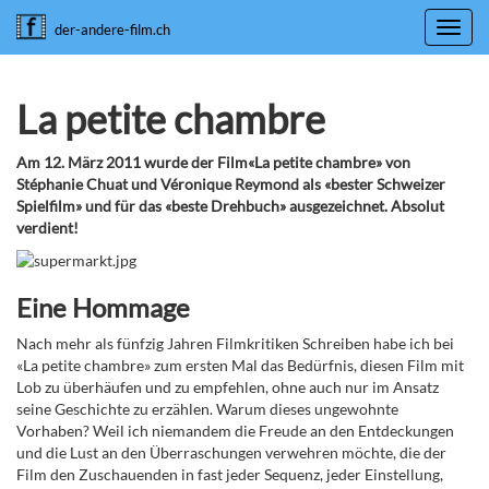
Toggl
der-andere-film.ch
navig
La petite chambre
Am 12. März 2011 wurde der Film«La petite chambre» von
Stéphanie Chuat und Véronique Reymond als «bester Schweizer
Spielfilm» und für das «beste Drehbuch» ausgezeichnet. Absolut
verdient!
Eine Hommage
Nach mehr als fünfzig Jahren Filmkritiken Schreiben habe ich bei
«La petite chambre» zum ersten Mal das Bedürfnis, diesen Film mit
Lob zu überhäufen und zu empfehlen, ohne auch nur im Ansatz
seine Geschichte zu erzählen. Warum dieses ungewohnte
Vorhaben? Weil ich niemandem die Freude an den Entdeckungen
und die Lust an den Überraschungen verwehren möchte, die der
Film den Zuschauenden in fast jeder Sequenz, jeder Einstellung,