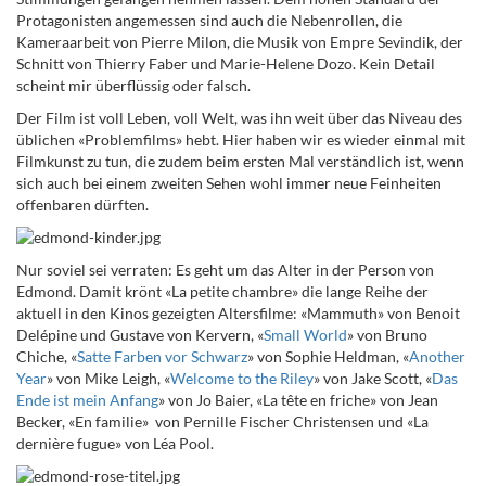
Protagonisten angemessen sind auch die Nebenrollen, die
Kameraarbeit von Pierre Milon, die Musik von Empre Sevindik, der
Schnitt von Thierry Faber und Marie-Helene Dozo. Kein Detail
scheint mir überflüssig oder falsch.
Der Film ist voll Leben, voll Welt, was ihn weit über das Niveau des
üblichen «Problemfilms» hebt. Hier haben wir es wieder einmal mit
Filmkunst zu tun, die zudem beim ersten Mal verständlich ist, wenn
sich auch bei einem zweiten Sehen wohl immer neue Feinheiten
offenbaren dürften.
Nur soviel sei verraten: Es geht um das Alter in der Person von
Edmond. Damit krönt «La petite chambre» die lange Reihe der
aktuell in den Kinos gezeigten Altersfilme: «Mammuth» von Benoit
Delépine und Gustave von Kervern, «
Small World
» von Bruno
Chiche, «
Satte Farben vor Schwarz
» von Sophie Heldman, «
Another
Year
» von Mike Leigh, «
Welcome to the Riley
» von Jake Scott, «
Das
Ende ist mein Anfang
» von Jo Baier, «La tête en friche» von Jean
Becker, «En familie» von Pernille Fischer Christensen und «La
dernière fugue» von Léa Pool.