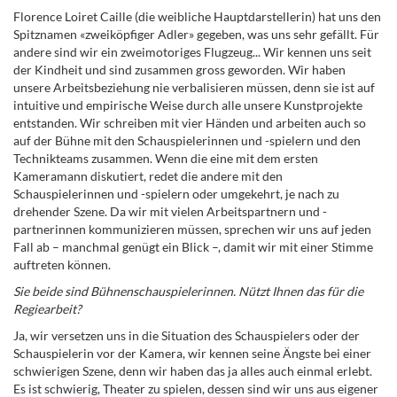
Florence Loiret Caille (die weibliche Hauptdarstellerin) hat uns den
Spitznamen «zweiköpfiger Adler» gegeben, was uns sehr gefällt. Für
andere sind wir ein zweimotoriges Flugzeug... Wir kennen uns seit
der Kindheit und sind zusammen gross geworden. Wir haben
unsere Arbeitsbeziehung nie verbalisieren müssen, denn sie ist auf
intuitive und empirische Weise durch alle unsere Kunstprojekte
entstanden. Wir schreiben mit vier Händen und arbeiten auch so
auf der Bühne mit den Schauspielerinnen und -spielern und den
Technikteams zusammen. Wenn die eine mit dem ersten
Kameramann diskutiert, redet die andere mit den
Schauspielerinnen und -spielern oder umgekehrt, je nach zu
drehender Szene. Da wir mit vielen Arbeitspartnern und -
partnerinnen kommunizieren müssen, sprechen wir uns auf jeden
Fall ab – manchmal genügt ein Blick –, damit wir mit einer Stimme
auftreten können.
Sie beide sind Bühnenschauspielerinnen. Nützt Ihnen das für die
Regiearbeit?
Ja, wir versetzen uns in die Situation des Schauspielers oder der
Schauspielerin vor der Kamera, wir kennen seine Ängste bei einer
schwierigen Szene, denn wir haben das ja alles auch einmal erlebt.
Es ist schwierig, Theater zu spielen, dessen sind wir uns aus eigener