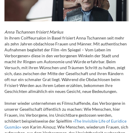
Anna Tschannen frisiert Markus
In ihrem Coiffeursalon in Basel frisiert Anna Tschannen seit mehr
als zehn Jahren obdachlose Frauen und Männer. Mit authentischen
Aufnahmen begleitet der Film «Im Spiegel – Vom Leben im
Verborgenen» diese in den verborgenen Winkeln der Stadt und
macht ihr Ringen um Autonomie und Würde erfahrbar. Beim
Versuch, mit ihren Wünschen und Träumen Schritt zu halten, zeigt
sich, dass zwischen der Mitte der Gesellschaft und ihren Rändern
oft nur ein schmaler Grat liegt. Während die Obdachlosen beim
Frisiert-Werden aus ihrem Leben erzählen, bekommen ihre
Geschichten allmählich ein neues Gesicht, neue Bedeutungen.
Immer wieder unternehmen es Filmschaffende, das Verborgene in
unserer Gesellschaft öffentlich zu machen: Wie Menschen, hier
Frauen, ins Verborgene, ins Unsichtbare gestossen werden,
schildert beispielsweise der Spielfilm
«The Invisible Life of Eurídice
Gusmão»
von Karim Aïnouz. Wie Menschen, wiederum Frauen, sich
aufmachen, aus dem Verborgenen, der Unsichtbarkeit ausbrechen,