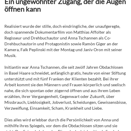
Ein ungewohnter Zugang, der die Augen
öffnen kann
Realisiert wurde der stille, doch eindringliche, der unaufgeregte,
doch spannende Dokumentarfilm von Matthias Affolter als
Regisseur und Drehbuchautor und Anna Tschannen als Co-
Drehbuchautorin und Protagonistin sowie Ramòn Giger an der
Kamera, Falk Peplinski mit der Montag und Janiv Oron mit seiner
Musik.
Initiantin war Anna Tschannen, die seit zwölf Jahren Obdachlosen
in Basel Haare schneidet, anfänglich gratis, heute von einer Stiftung
unterstützt und mit fünf Franken der Klienten bezahlt. Bei ihrer
Arbeit kommt sie den Männern und Frauen körperlich und seelisch
nahe, die sich spontan oder zögernd öffnen und aus ihrem Leben
erzählen, ihrer Vergangenheit, Gegenwart oder Zukunft, über
Missbrauch, Lieblosigkeit, Jobverlust, Scheidungen, Gewissensbisse,
Verzweiflung, Einsamkeit, Scham, Krankheit und Liebe.
Dies alles wird erlebbar durch die Persönlichkeit von Anna und
mithilfe ihres Spiegels, vor dem die Obdachlosen sitzen und sie