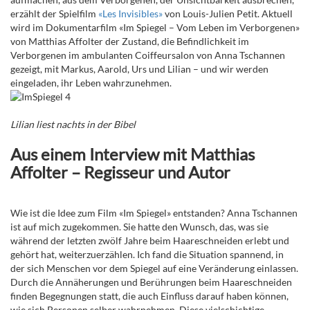
erzählt der Spielfilm
«Les Invisibles»
von Louis-Julien Petit. Aktuell
wird im Dokumentarfilm «Im Spiegel – Vom Leben im Verborgenen»
von Matthias Affolter der Zustand, die Befindlichkeit im
Verborgenen im ambulanten Coiffeursalon von Anna Tschannen
gezeigt, mit Markus, Aarold, Urs und Lilian – und wir werden
eingeladen, ihr Leben wahrzunehmen.
Lilian liest nachts in der Bibel
Aus einem Interview mit Matthias
Affolter – Regisseur und Autor
Wie ist die Idee zum Film «Im Spiegel» entstanden? Anna Tschannen
ist auf mich zugekommen. Sie hatte den Wunsch, das, was sie
während der letzten zwölf Jahre beim Haareschneiden erlebt und
gehört hat, weiterzuerzählen. Ich fand die Situation spannend, in
der sich Menschen vor dem Spiegel auf eine Veränderung einlassen.
Durch die Annäherungen und Berührungen beim Haareschneiden
finden Begegnungen statt, die auch Einfluss darauf haben können,
wie sich Personen selber wahrnehmen. Diese vielschichtige