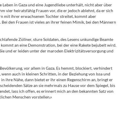
e Leben in Gaza und eine Jugendliebe unterhält, nicht aber über
m vier heiratsfähig Frauen vor, die er jedoch ablehnt, da er sich
ern mit ihrer erwachsenen Tochter streitet, kommt aber
. Bei den Frauen ist vieles an ihrer feinen Mimik, bei den Männern
 schlafende Zöllner, sture Soldaten, des Lesens unkundige Beamte
 kommt an eine Demonstration, bei der eine Rakete bejubelt wird.
 Sie und er leiden unter der maroden Elektrizitätsversorgung und
 Bevölkerung, vor allem in Gaza. Es hemmt, blockiert, verhindert
 wenn auch in kleinen Schritten, in der Beziehung von Issa und
 in ihre Nähe, dann bietet er ihr einen Regenschirm an, bringt er
ntscheidenden Sätze an sie mehrmals zu Hause vor dem Spiegel, bis
 endet, lass ich offen, es erinnert mich an den bekannten Satz von
klichen Menschen vorstellen.»