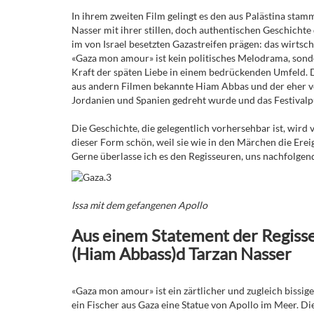
In ihrem zweiten Film gelingt es den aus Palästina sta
Nasser mit ihrer stillen, doch authentischen Geschichte
im von Israel besetzten Gazastreifen prägen: das wirts
«Gaza mon amour» ist kein politisches Melodrama, sond
Kraft der späten Liebe in einem bedrückenden Umfeld. Di
aus andern Filmen bekannte Hiam Abbas und der eher ver
Jordanien und Spanien gedreht wurde und das Festivalpu
Die Geschichte, die gelegentlich vorhersehbar ist, wird
dieser Form schön, weil sie wie in den Märchen die Erei
Gerne überlasse ich es den Regisseuren, uns nachfolgend
Issa mit dem gefangenen Apollo
Aus einem Statement der Regisse
(Hiam Abbass)d Tarzan Nasser
«Gaza mon amour» ist ein zärtlicher und zugleich bissig
ein Fischer aus Gaza eine Statue von Apollo im Meer. 