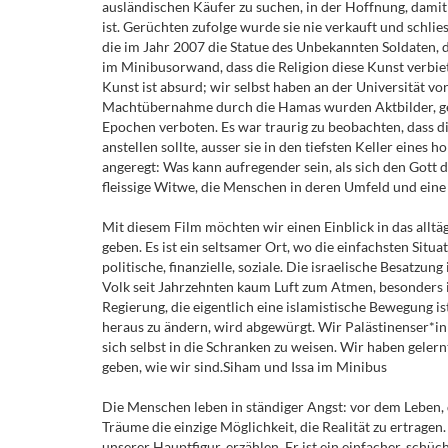
ausländischen Käufer zu suchen, in der Hoffnung, damit
ist. Gerüchten zufolge wurde sie nie verkauft und schlies
die im Jahr 2007 die Statue des Unbekannten Soldaten, 
im Minibusorwand, dass die Religion diese Kunst verbiete
Kunst ist absurd; wir selbst haben an der Universität v
Machtübernahme durch die Hamas wurden Aktbilder, gew
Epochen verboten. Es war traurig zu beobachten, dass di
anstellen sollte, ausser sie in den tiefsten Keller eines 
angeregt: Was kann aufregender sein, als sich den Gott 
fleissige Witwe, die Menschen in deren Umfeld und ein
Mit diesem Film möchten wir einen Einblick in das allt
geben. Es ist ein seltsamer Ort, wo die einfachsten Sit
politische, finanzielle, soziale. Die israelische Besatzun
Volk seit Jahrzehnten kaum Luft zum Atmen, besonders i
Regierung, die eigentlich eine islamistische Bewegung i
heraus zu ändern, wird abgewürgt. Wir Palästinenser*inn
sich selbst in die Schranken zu weisen. Wir haben gelern
geben, wie wir sind.Siham und Issa im Minibus
Die Menschen leben in ständiger Angst: vor dem Leben, 
Träume die einzige Möglichkeit, die Realität zu ertragen.
unserer Hauptfigur, erzählen. Er ist ein einfacher, schüc