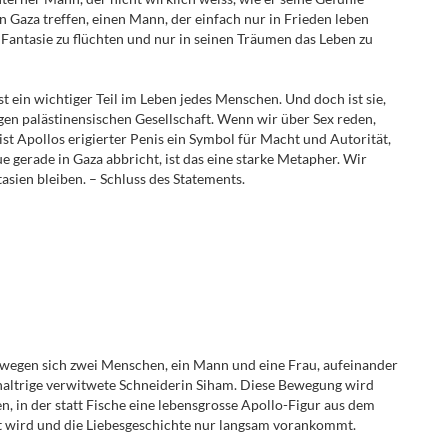
 Gaza treffen, einen Mann, der einfach nur in Frieden leben
e Fantasie zu flüchten und nur in seinen Träumen das Leben zu
ist ein wichtiger Teil im Leben jedes Menschen. Und doch ist sie,
igen palästinensischen Gesellschaft. Wenn wir über Sex reden,
ist Apollos erigierter Penis ein Symbol für Macht und Autorität,
ue gerade in Gaza abbricht, ist das eine starke Metapher. Wir
asien bleiben. – Schluss des Statements.
egen sich zwei Menschen, ein Mann und eine Frau, aufeinander
ichaltrige verwitwete Schneiderin Siham. Diese Bewegung wird
 in der statt Fische eine lebensgrosse Apollo-Figur aus dem
t wird und die Liebesgeschichte nur langsam vorankommt.