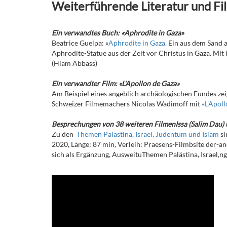
Weiterführende Literatur und Fi
Ein verwandtes Buch: «Aphrodite in Gaza»
Beatrice Guelpa: «
Aphrodite in Gaza.
Ein aus dem Sand 
Aphrodite-Statue aus der Zeit vor Christus in Gaza. Mit
(Hiam Abbass)
Ein verwandter Film: «L'Apollon de Gaza»
Am Beispiel eines angeblich archäologischen Fundes z
Schweizer Filmemachers Nicolas Wadimoff mit
«L'Apol
Besprechungen von 38 weiteren FilmenIssa (Salim Dau)
Zu den
Themen Palästina, Israel, Judentum und Islam
si
2020, Länge: 87 min, Verleih: Praesens-Filmbsite der-a
sich als Ergänzung, AusweituThemen Palästina, Israel,