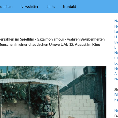
uheiten
Newsletter
Links
Kontakt
N
Ne
La
H
 erzählen im Spielfilm «Gaza mon amour», wahren Begebenheiten
Be
 Menschen in einer chaotischen Umwelt. Ab 12. August im Kino
L’
Ne
C
Lo
Ne
A 
Ne
Si
Bi
ha
Ne
De