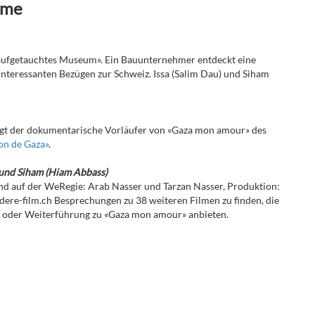
lme
aufgetauchtes Museum». Ein Bauunternehmer entdeckt eine
 interessanten Bezügen zur Schweiz. Issa (Salim Dau) und Siham
eigt der dokumentarische Vorläufer von «Gaza mon amour» des
lon de Gaza»
.
 und Siham (Hiam Abbass)
nd auf der WeRegie: Arab Nasser und Tarzan Nasser, Produktion:
ndere-film.ch Besprechungen zu 38 weiteren Filmen zu finden, die
ng oder Weiterführung zu «Gaza mon amour» anbieten.