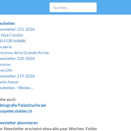
euheiten
wsletter 221-2026
 Hija Cóndor
 IS FOR HAWK
caària
Inconnu de la Grande Arche
wsletter 220-2026
osmos
ve Life
wsletter 219-2026
voix basse
uheiten -
Weiter…
ehe auch:
bliografie Palästina/Israel
nspeter.stalder.ch
wsletter abonnieren
r Newsletter erscheint etwa alle paar Wochen. Felder