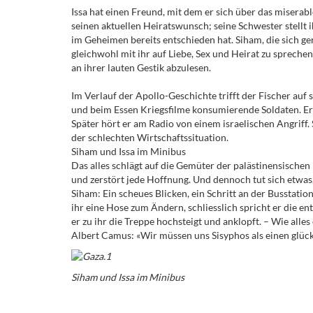
Issa hat einen Freund, mit dem er sich über das miserabl
seinen aktuellen Heiratswunsch; seine Schwester stellt ih
im Geheimen bereits entschieden hat. Siham, die sich g
gleichwohl mit ihr auf Liebe, Sex und Heirat zu sprechen
an ihrer lauten Gestik abzulesen.
Im Verlauf der Apollo-Geschichte trifft der Fischer auf
und beim Essen Kriegsfilme konsumierende Soldaten. Er
Später hört er am Radio von einem israelischen Angriff.
der schlechten Wirtschaftssituation.
Siham und Issa im Minibus
Das alles schlägt auf die Gemüter der palästinensischen
und zerstört jede Hoffnung. Und dennoch tut sich etwas,
Siham: Ein scheues Blicken, ein Schritt an der Busstation
ihr eine Hose zum Ändern, schliesslich spricht er die e
er zu ihr die Treppe hochsteigt und anklopft. – Wie alles
Albert Camus: «Wir müssen uns Sisyphos als einen glüc
Siham und Issa im Minibus