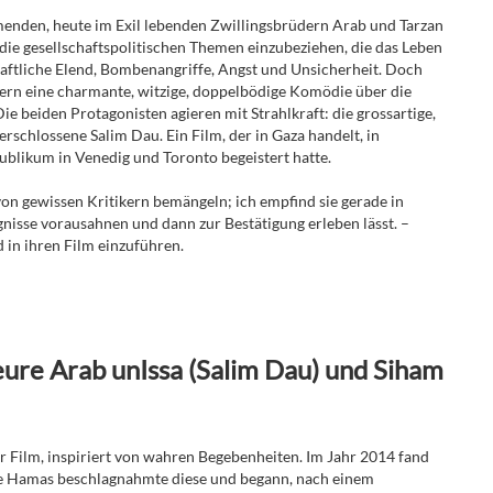
mmenden, heute im Exil lebenden Zwillingsbrüdern Arab und Tarzan
 die gesellschaftspolitischen Themen einzubeziehen, die das Leben
chaftliche Elend, Bombenangriffe, Angst und Unsicherheit. Doch
ern eine charmante, witzige, doppelbödige Komödie über die
e beiden Protagonisten agieren mit Strahlkraft: die grossartige,
schlossene Salim Dau. Ein Film, der in Gaza handelt, in
blikum in Venedig und Toronto begeistert hatte.
 von gewissen Kritikern bemängeln; ich empfind sie gerade in
gnisse vorausahnen und dann zur Bestätigung erleben lässt. –
 in ihren Film einzuführen.
ure Arab unIssa (Salim Dau) und Siham
er Film, inspiriert von wahren Begebenheiten. Im Jahr 2014 fand
Die Hamas beschlagnahmte diese und begann, nach einem