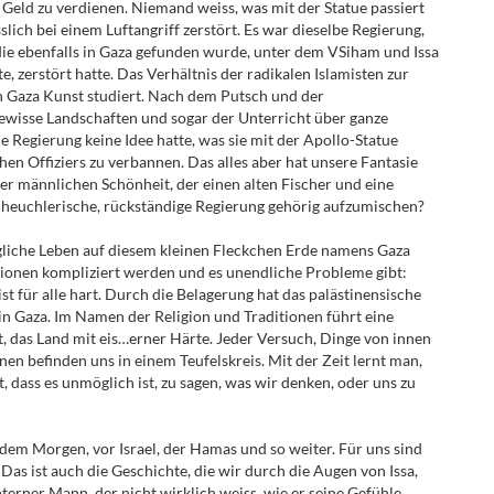
 Geld zu verdienen. Niemand weiss, was mit der Statue passiert
slich bei einem Luftangriff zerstört. Es war dieselbe Regierung,
die ebenfalls in Gaza gefunden wurde, unter dem VSiham und Issa
, zerstört hatte. Das Verhältnis der radikalen Islamisten zur
on Gaza Kunst studiert. Nach dem Putsch und der
isse Landschaften und sogar der Unterricht über ganze
e Regierung keine Idee hatte, was sie mit der Apollo-Statue
hohen Offiziers zu verbannen. Das alles aber hat unsere Fantasie
der männlichen Schönheit, der einen alten Fischer und eine
e heuchlerische, rückständige Regierung gehörig aufzumischen?
ägliche Leben auf diesem kleinen Fleckchen Erde namens Gaza
uationen kompliziert werden und es unendliche Probleme gibt:
g ist für alle hart. Durch die Belagerung hat das palästinensische
n Gaza. Im Namen der Religion und Traditionen führt eine
st, das Land mit eis…erner Härte. Jeder Versuch, Dinge von innen
en befinden uns in einem Teufelskreis. Mit der Zeit lernt man,
t, dass es unmöglich ist, zu sagen, was wir denken, oder uns zu
dem Morgen, vor Israel, der Hamas und so weiter. Für uns sind
 Das ist auch die Geschichte, die wir durch die Augen von Issa,
hterner Mann, der nicht wirklich weiss, wie er seine Gefühle