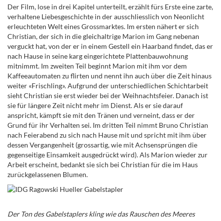
Der
Film, lose in drei Kapitel unterteilt, erzählt fürs Erste eine zarte,
verhaltene Liebesgeschichte in der ausschliesslich von Neonlicht
erleuchteten Welt eines Grossmarktes. Im ersten nähert er sich
Christian, der sich in die gleichaltrige Marion im Gang nebenan
verguckt hat, von der er in einem Gestell ein Haarband findet, das er
nach Hause in seine karg eingerichtete Plattenbauwohnung
mitnimmt. Im zweiten Teil beginnt Marion mit ihm vor dem
Kaffeeautomaten zu flirten und nennt ihn auch über die Zeit hinaus
weiter «Frischling»
.
Aufgrund der unterschiedlichen Schichtarbeit
sieht Christian sie erst wieder bei der Weihnachtsfeier. Danach ist
sie für längere Zeit nicht mehr im Dienst. Als er sie darauf
anspricht, kämpft sie mit den Tränen und verneint, dass er der
Grund für ihr Verhalten sei. Im dritten Teil nimmt Bruno Christian
nach Feierabend zu sich nach Hause mit und spricht mit ihm über
dessen Vergangenheit (grossartig, wie mit Achsensprüngen die
gegenseitige Einsamkeit ausgedrückt wird). Als Marion wieder zur
Arbeit erscheint, bedankt sie sich bei Christian für die im Haus
zurückgelassenen Blumen.
Der Ton des Gabelstaplers kling wie das Rauschen des Meeres