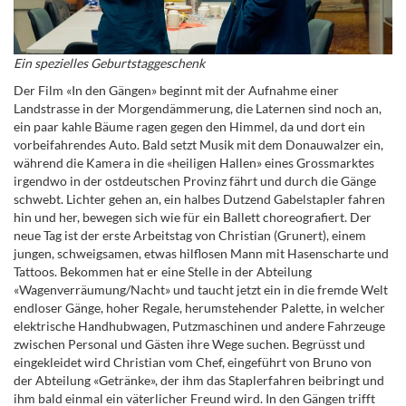
Ein spezielles Geburtstaggeschenk
Der Film «In den Gängen» beginnt mit der Aufnahme einer
Landstrasse in der Morgendämmerung, die Laternen sind noch an,
ein paar kahle Bäume ragen gegen den Himmel, da und dort ein
vorbeifahrendes Auto. Bald setzt Musik mit dem Donauwalzer ein,
während die Kamera in die «heiligen Hallen» eines Grossmarktes
irgendwo in der ostdeutschen Provinz fährt und durch die Gänge
schwebt. Lichter gehen an,
ein halbes Dutzend Gabelstapler fahren
hin und her, bewegen sich wie für ein Ballett choreografiert.
Der
neue Tag ist der erste Arbeitstag von Christian (Grunert), einem
jungen, schweigsamen, etwas hilflosen Mann mit Hasenscharte und
Tattoos.
Bekommen hat er eine Stelle in der Abteilung
«Wagenverräumung/Nacht» und taucht jetzt ein in die fremde Welt
endloser Gänge, hoher Regale, herumstehender Palet
te, in welcher
elektrische Handhubwagen, Putzmaschinen und andere Fahrzeuge
zwischen Personal und Gästen ihre Wege suchen.
Begrüsst und
eingekleidet wird Christian vom Chef, eingeführt von Bruno von
der Abteilung «Getränke», der ihm das Staplerfahren beibringt und
ihm bald einmal ein väterlicher Freund wird. In den Gängen trifft