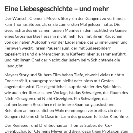
Eine Liebesgeschichte – und mehr
Der Wunsch, Clemens Meyers Story «In den Gängen» zu verfilmen,
kam Thomas Stuber, als er sie zum ersten Mal gelesen hatte. Die
Geschichte des einsamen jungen Mannes in den nächtlichen Gänge
eines Grossmarktes liess ihn nicht mehr los: mit ihrem Rauschen
von der nahen Autobahn vor der Laderampe, das Erinnerungen und
Fernweh weckt, ihrem Pausenraum, der mit Südseebildern
tapeziert ist und die Menschen zum Kaffeetrinken zusammenführt,
und mit ihrem Chef der Nacht, der jedem beim Schichtende die
Hand gibt.
Meyers Story und Stubers Film haben Tiefe, obwohl vieles nicht zu
Ende erzählt, unausgesprochen bleibt oder bloss mit Gesten
angedeutet wird. Der eigentliche Hauptdarsteller des Spielfilms,
wie auch der literarischen Vorlage, ist das Schweigen, der Raum des
Nicht-Gesagten und Nicht-Gezeigten. Ein Schweigen, das
aufmerksamen Besuchern eine innere Spannung auslöst und
Reichtum an menschlichen Wahrnehmungen verbreitet. «In den
Gängen» ist eine stille Oase im Lärm des grossen Teils der Kinofilme.
Der Regisseur und Drehbuchautor Thomas Stuber, der Co-
Drehbuchautor Clemens Meyer und die grossartigen Protagonisten