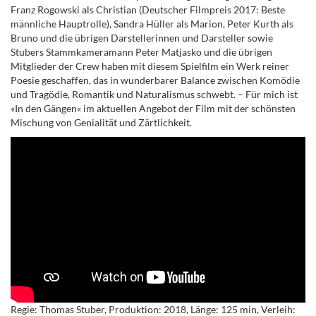
Franz Rogowski als Christian (Deutscher Filmpreis 2017: Beste
männliche Hauptrolle), Sandra Hüller als Marion, Peter Kurth als
Bruno und die übrigen Darstellerinnen und Darsteller sowie
Stubers Stammkameramann Peter Matjasko und die übrigen
Mitglieder der Crew haben mit diesem Spielfilm ein Werk reiner
Poesie geschaffen, das in wunderbarer Balance zwischen Komödie
und Tragödie, Romantik und Naturalismus schwebt. – Für mich ist
«In den Gängen« im aktuellen Angebot der Film mit der schönsten
Mischung von Genialität und Zärtlichkeit.
Regie: Thomas Stuber, Produktion: 2018, Länge: 125 min, Verleih: