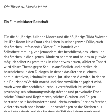
Die Tür ist zu, Martha ist tot
Ein Film mit klarer Botschaft
Für die 64-jährige Julianne Moore und die 63-jährige Tilda Swinton
ist «The Room Next Door» das Leben in seiner ganzen Fülle, auch
das Sterben umfassend: «Dieser Film handelt von
Selbstbestimmung, von jemandem, der beschliesst, das Leben und
das Sterben in die eigenen Hände zu nehmen und beides so gut wie
möglich selber zu gestalten.» In einer etwas neuen, kühleren Tonart
wird dieses Thema gegen Schluss ausführlich und detailreich
beschrieben: in den Dialogen, in denen das Sterben zu einem
administrativen, kriminalistischen, juristischen Akt wird, in denen
ein Polizist das Verhör macht und eine Anwältin engagiert wird.
Auch wenn dies sachlich durchaus verständlich ist, wirkt es
psychologisch, stimmungsmässig störend und provokativ. Doch
solche Rituale und Reglemente, solches Glauben und Folgen
herrschen seit Jahrhunderten und Jahrtausenden über das Sterben,
vielerorts auch noch heute – und verdrängen so das Sterben aus
dem Lebenskreislauf, das Sterben als Teil des Lebens negierend.