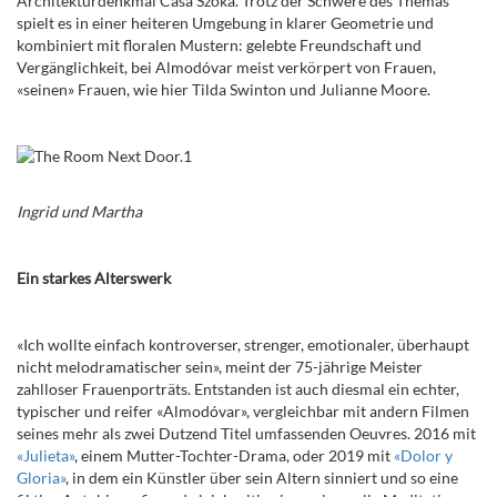
Architekturdenkmal Casa Szoka. Trotz der Schwere des Themas
spielt es in einer heiteren Umgebung in klarer Geometrie und
kombiniert mit floralen Mustern: gelebte Freundschaft und
Vergänglichkeit, bei Almod
ó
var meist verkörpert von Frauen,
«seinen» Frauen, wie hier Tilda Swinton und Julianne Moore.
Ingrid und Martha
Ein starkes Alterswerk
«Ich wollte einfach kontroverser, strenger, emotionaler, überhaupt
nicht melodramatischer sein», meint der 75-jährige Meister
zahlloser Frauenporträts. Entstanden ist auch diesmal ein echter,
typischer und reifer «Almod
ó
var», vergleichbar mit andern Filmen
seines mehr als zwei Dutzend Titel umfassenden Oeuvres. 2016 mit
«Julieta»
, einem Mutter-Tochter-Drama, oder 2019 mit
«Dolor y
Gloria»
, in dem ein Künstler über sein Altern sinniert und so eine