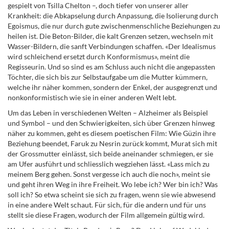
gespielt von Tsilla Chelton –, doch tiefer von unserer aller
Krankheit: die Abkapselung durch Anpassung, die Isolierung durch
Egoismus, die nur durch gute zwischenmenschliche Beziehungen zu
heilen ist. Die Beton-Bilder, die kalt Grenzen setzen, wechseln mit
Wasser-Bildern, die sanft Verbindungen schaffen. «Der Idealismus
wird schleichend ersetzt durch Konformismus», meint die
Regisseurin. Und so sind es am Schluss auch nicht die angepassten
Töchter, die sich bis zur Selbstaufgabe um die Mutter kümmern,
welche ihr näher kommen, sondern der Enkel, der ausgegrenzt und
nonkonformistisch wie sie in einer anderen Welt lebt.
Um das Leben in verschiedenen Welten – Alzheimer als Beispiel
und Symbol – und den Schwierigkeiten, sich über Grenzen hinweg
näher zu kommen, geht es diesem poetischen Film: Wie Güzin ihre
Beziehung beendet, Faruk zu Nesrin zurück kommt, Murat sich mit
der Grossmutter einlässt, sich beide aneinander schmiegen, er sie
am Ufer ausführt und schliesslich wegziehen lässt. «Lass mich zu
meinem Berg gehen. Sonst vergesse ich auch die noch», meint sie
und geht ihren Weg in ihre Freiheit. Wo lebe ich? Wer bin ich? Was
soll ich? So etwa scheint sie sich zu fragen, wenn sie wie abwesend
in eine andere Welt schaut. Für sich, für die andern und für uns
stellt sie diese Fragen, wodurch der Film allgemein gültig wird.