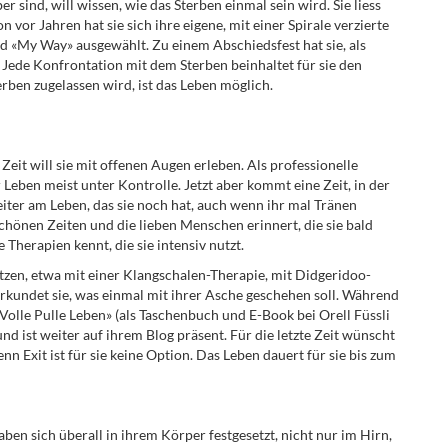
r sind, will wissen, wie das Sterben einmal sein wird. Sie liess
or Jahren hat sie sich ihre eigene, mit einer Spirale verzierte
ied «My Way» ausgewählt. Zu einem Abschiedsfest hat sie, als
ede Konfrontation mit dem Sterben beinhaltet für sie den
erben zugelassen wird, ist das Leben möglich.
eit will sie mit offenen Augen erleben. Als professionelle
Leben meist unter Kontrolle. Jetzt aber kommt eine Zeit, in der
eiter am Leben, das sie noch hat, auch wenn ihr mal Tränen
chönen Zeiten und die lieben Menschen erinnert, die sie bald
e Therapien kennt, die sie intensiv nutzt.
tützen, etwa mit einer Klangschalen-Therapie, mit Didgeridoo-
rkundet sie, was einmal mit ihrer Asche geschehen soll. Während
h «Volle Pulle Leben» (als Taschenbuch und E-Book bei Orell Füssli
nd ist weiter auf ihrem Blog präsent. Für die letzte Zeit wünscht
enn Exit ist für sie keine Option. Das Leben dauert für sie bis zum
ben sich überall in ihrem Körper festgesetzt, nicht nur im Hirn,