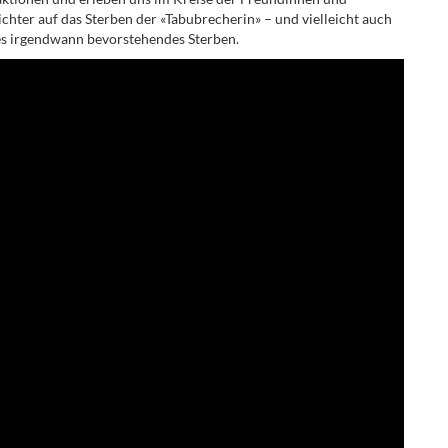
chter auf das Sterben der «Tabubrecherin» – und vielleicht auch
s irgendwann bevorstehendes Sterben.