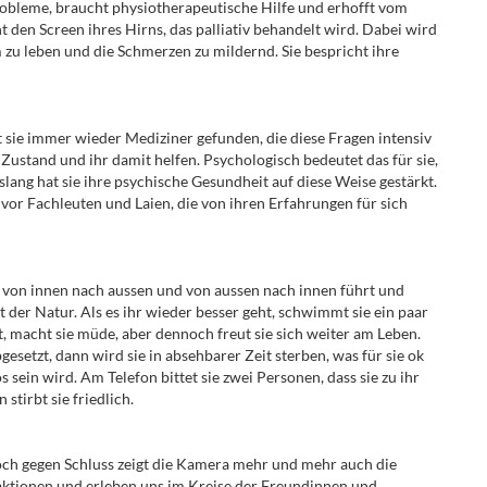
obleme, braucht physiotherapeutische Hilfe und erhofft vom
den Screen ihres Hirns, das palliativ behandelt wird. Dabei wird
m zu leben und die Schmerzen zu mildernd. Sie bespricht ihre
t sie immer wieder Mediziner gefunden, die diese Fragen intensiv
Zustand und ihr damit helfen. Psychologisch bedeutet das für sie,
ang hat sie ihre psychische Gesundheit auf diese Weise gestärkt.
 vor Fachleuten und Laien, die von ihren Erfahrungen für sich
die von innen nach aussen und von aussen nach innen führt und
 der Natur. Als es ihr wieder besser geht, schwimmt sie ein paar
 macht sie müde, aber dennoch freut sie sich weiter am Leben.
esetzt, dann wird sie in absehbarer Zeit sterben, was für sie ok
os sein wird. Am Telefon bittet sie zwei Personen, dass sie zu ihr
stirbt sie friedlich.
Doch gegen Schluss zeigt die Kamera mehr und mehr auch die
ktionen und erleben uns im Kreise der Freundinnen und