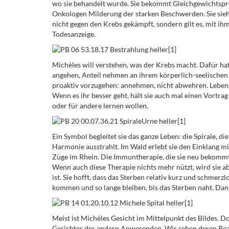
wo sie behandelt wurde. Sie bekommt Gleichgewichtspr
Onkologen Milderung der starken Beschwerden. Sie sieht 
nicht gegen den Krebs gekämpft, sondern gilt es, mit ih
Todesanzeige.
Michèles will verstehen, was der Krebs macht. Dafür ha
angehen, Anteil nehmen an ihrem körperlich-seelischen 
proaktiv vorzugehen: annehmen, nicht abwehren. Lebensl
Wenn es ihr besser geht, hält sie auch mal einen Vortrag
oder für andere lernen wollen.
Ein Symbol begleitet sie das ganze Leben: die Spirale, 
Harmonie ausstrahlt. Im Wald erlebt sie den Einklang mit
Züge im Rhein. Die Immuntherapie, die sie neu bekommt,
Wenn auch diese Therapie nichts mehr nützt, wird sie abg
ist. Sie hofft, dass das Sterben relativ kurz und schmerzl
kommen und so lange bleiben, bis das Sterben naht. Dann 
Meist ist Michèles Gesicht im Mittelpunkt des Bildes. 
Gesichter der andern Anwesenden. Wir sehen deren Rea