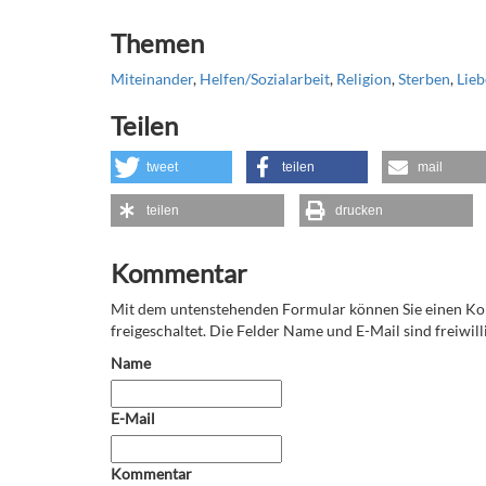
Themen
Miteinander
,
Helfen/Sozialarbeit
,
Religion
,
Sterben
,
Lieb
Teilen
tweet
teilen
mail
teilen
drucken
Kommentar
Mit dem untenstehenden Formular können Sie einen 
freigeschaltet. Die Felder Name und E-Mail sind freiwilli
Name
E-Mail
Kommentar