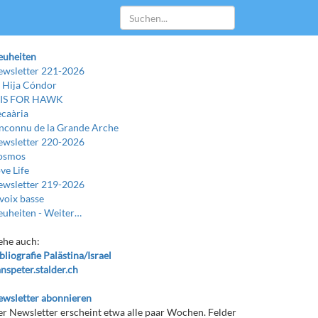
euheiten
wsletter 221-2026
 Hija Cóndor
 IS FOR HAWK
caària
Inconnu de la Grande Arche
wsletter 220-2026
osmos
ve Life
wsletter 219-2026
voix basse
uheiten -
Weiter…
ehe auch:
bliografie Palästina/Israel
nspeter.stalder.ch
wsletter abonnieren
r Newsletter erscheint etwa alle paar Wochen. Felder