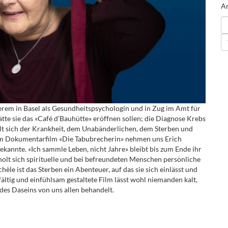
An
rem in Basel als Gesundheitspsychologin und in Zug im Amt für
tte sie das «Café d’Bauhütte» eröffnen sollen; die Diagnose Krebs
ellt sich der Krankheit, dem Unabänderlichen, dem Sterben und
. Im Dokumentarfilm «Die Tabubrecherin» nehmen uns Erich
bekannte. «Ich sammle Leben, nicht Jahre» bleibt bis zum Ende ihr
holt sich spirituelle und bei befreundeten Menschen persönliche
ichèle ist das Sterben ein Abenteuer, auf das sie sich einlässt und
ältig und einfühlsam gestaltete Film lässt wohl niemanden kalt,
des Daseins von uns allen behandelt.