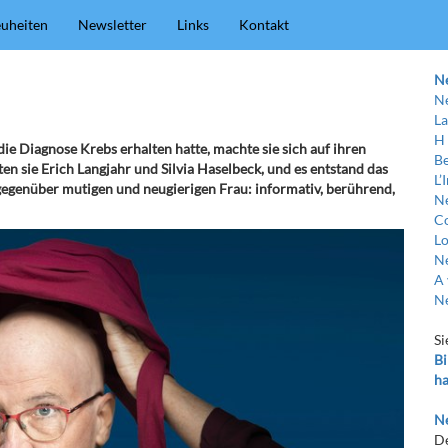
uheiten
Newsletter
Links
Kontakt
N
Ne
La
H
e Diagnose Krebs erhalten hatte, machte sie sich auf ihren
Be
en sie Erich Langjahr und Silvia Haselbeck, und es entstand das
L’
egenüber mutigen und neugierigen Frau: informativ, berührend,
Ne
C
Lo
Ne
A 
Ne
Si
Bi
ha
Ne
De