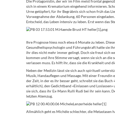
Die Protagonistin, der wir im Film meist frontal gegenübe
sich in einem Krematorium eingehend informieren. Schon v
Urne getöpfert, für ihr Begräbnis sich schon früh das L
Vorwegnahme der Abdankung, 60 Personen eingeladen. J
Entscheid, das Leben intensiv zu leben. Erst wenn das St
Ihre Prognose hiess noch etwa 6 Monate zu leben. Diese Z
Gesundheitspsychologin und Führungskraft hatte sie ihr 
ihr dies nicht mehr immer gelingt. Doch sie freut sich w
kommen und ihre Stimme versagt, wenn sie sich an die s
verlassen muss. Es hilft ihr, dass sie die Krankheit und di
Neben der Medizin lässt sie sich auch spirituell unters
Musik, Handauflegen und Massage. Mit einer Freundin e
der Zeit, in der es ihr besser geht, schreibt sie das Buc
erhältlich), den Gedichtband «Einlassen und Loslassen» u
sie sich, dass ihr Ex-Mann Rulli Rudi bei ihr sein kann. D
letzten Atemzug.
Allmählich geht es Michèle schlechter, die Metastasen ha