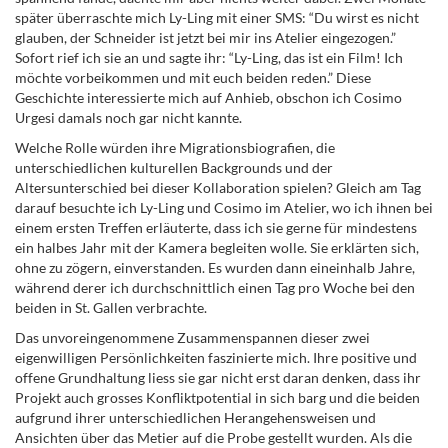
später überraschte mich Ly-Ling mit einer SMS: “Du wirst es nicht
glauben, der Schneider ist jetzt bei mir ins Atelier eingezogen.”
Sofort rief ich sie an und sagte ihr: “Ly-Ling, das ist ein Film! Ich
möchte vorbeikommen und mit euch beiden reden.” Diese
Geschichte interessierte mich auf Anhieb, obschon ich Cosimo
Urgesi damals noch gar nicht kannte.
Welche Rolle würden ihre Migrationsbiografien, die
unterschiedlichen kulturellen Backgrounds und der
Altersunterschied bei dieser Kollaboration spielen? Gleich am Tag
darauf besuchte ich Ly-Ling und Cosimo im Atelier, wo ich ihnen bei
einem ersten Treffen erläuterte, dass ich sie gerne für mindestens
ein halbes Jahr mit der Kamera begleiten wolle. Sie erklärten sich,
ohne zu zögern, einverstanden. Es wurden dann eineinhalb Jahre,
während derer ich durchschnittlich einen Tag pro Woche bei den
beiden in St. Gallen verbrachte.
Das unvoreingenommene Zusammenspannen dieser zwei
eigenwilligen Persönlichkeiten faszinierte mich. Ihre positive und
offene Grundhaltung liess sie gar nicht erst daran denken, dass ihr
Projekt auch grosses Konfliktpotential in sich barg und die beiden
aufgrund ihrer unterschiedlichen Herangehensweisen und
Ansichten über das Metier auf die Probe gestellt wurden. Als die