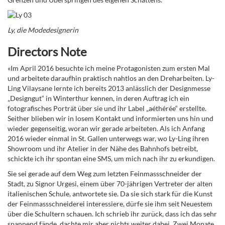
Ly, die Modedesignerin
Directors Note
«Im April 2016 besuchte ich meine Protagonisten zum ersten Mal
und arbeitete daraufhin praktisch nahtlos an den Dreharbeiten. Ly-
Ling Vilaysane lernte ich bereits 2013 anlässlich der Designmesse
„Designgut“ in Winterthur kennen, in deren Auftrag ich ein
fotografisches Porträt über sie und ihr Label „aéthérée“ erstellte.
Seither blieben wir in losem Kontakt und informierten uns hin und
wieder gegenseitig, woran wir gerade arbeiteten. Als ich Anfang
2016 wieder einmal in St. Gallen unterwegs war, wo Ly-Ling ihren
Showroom und ihr Atelier in der Nähe des Bahnhofs betreibt,
schickte ich ihr spontan eine SMS, um mich nach ihr zu erkundigen.
Sie sei gerade auf dem Weg zum letzten Feinmassschneider der
Stadt, zu Signor Urgesi, einem über 70-jährigen Vertreter der alten
italienischen Schule, antwortete sie. Da sie sich stark für die Kunst
der Feinmassschneiderei interessiere, dürfe sie ihm seit Neuestem
über die Schultern schauen. Ich schrieb ihr zurück, dass ich das sehr
spannend fände, dachte mir aber nichts weiter dabei. Zwei Monate