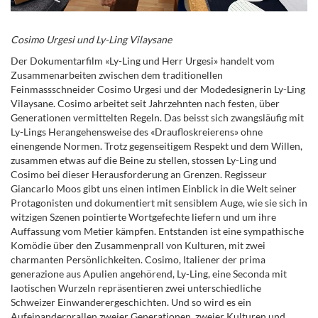
Cosimo Urgesi und Ly-Ling Vilaysane
Der Dokumentarfilm «Ly-Ling und Herr Urgesi» handelt vom
Zusammenarbeiten zwischen dem traditionellen
Feinmassschneider Cosimo Urgesi und der Modedesignerin Ly-Ling
Vilaysane. Cosimo arbeitet seit Jahrzehnten nach festen, über
Generationen vermittelten Regeln. Das beisst sich zwangsläufig mit
Ly-Lings Herangehensweise des «Draufloskreierens» ohne
einengende Normen. Trotz gegenseitigem Respekt und dem Willen,
zusammen etwas auf die Beine zu stellen, stossen Ly-Ling und
Cosimo bei dieser Herausforderung an Grenzen. Regisseur
Giancarlo Moos gibt uns einen intimen Einblick in die Welt seiner
Protagonisten und dokumentiert mit sensiblem Auge, wie sie sich in
witzigen Szenen pointierte Wortgefechte liefern und um ihre
Auffassung vom Metier kämpfen. Entstanden ist eine sympathische
Komödie über den Zusammenprall von Kulturen, mit zwei
charmanten Persönlichkeiten. Cosimo, Italiener der prima
generazione aus Apulien angehörend, Ly-Ling, eine Seconda mit
laotischen Wurzeln repräsentieren zwei unterschiedliche
Schweizer Einwanderergeschichten. Und so wird es ein
Aufeinanderprallen zweier Generationen, zweier Kulturen und