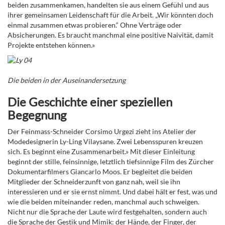
beiden zusammenkamen, handelten sie aus einem Gefühl und aus
ihrer gemeinsamen Leidenschaft für die Arbeit. „Wir könnten doch
einmal zusammen etwas probieren.“ Ohne Verträge oder
Absicherungen. Es braucht manchmal eine positive Naivität, damit
Projekte entstehen können.»
Die beiden in der Auseinandersetzung
Die Geschichte einer speziellen
Begegnung
Der Feinmass-Schneider Corsimo Urgezi zieht ins Atelier der
Modedesignerin Ly-Ling Vilaysane. Zwei Lebensspuren kreuzen
sich. Es beginnt eine Zusammenarbeit.» Mit dieser Einleitung
beginnt der stille, feinsinnige, letztlich tiefsinnige Film des Zürcher
Dokumentarfilmers Giancarlo Moos. Er begleitet die beiden
Mitglieder der Schneiderzunft von ganz nah, weil sie ihn
interessieren und er sie ernst nimmt. Und dabei hält er fest, was und
wie die beiden miteinander reden, manchmal auch schweigen.
Nicht nur die Sprache der Laute wird festgehalten, sondern auch
die Sprache der Gestik und Mimik: der Hände, der Finger, der