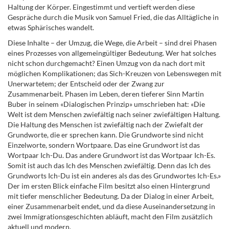
Haltung der Körper. Eingestimmt und vertieft werden diese
Gespräche durch die Musik von Samuel Fried, die das Alltägliche in
etwas Sphärisches wandelt.
Diese Inhalte – der Umzug, die Wege, die Arbeit – sind drei Phasen
eines Prozesses von allgemeingültiger Bedeutung. Wer hat solches
nicht schon durchgemacht? Einen Umzug von da nach dort mit
möglichen Komplikationen; das Sich-Kreuzen von Lebenswegen mit
Unerwartetem; der Entscheid oder der Zwang zur
Zusammenarbeit. Phasen im Leben, deren tieferer Sinn Martin
Buber in seinem «Dialogischen Prinzip» umschrieben hat: «
Die
Welt ist dem Menschen zwiefältig nach seiner zwiefältigen Haltung.
Die Haltung des Menschen ist zwiefältig nach der Zwiefalt der
Grundworte, die er sprechen kann. Die Grundworte sind nicht
Einzelworte, sondern Wortpaare. Das eine Grundwort ist das
Wortpaar Ich-Du. Das andere Grundwort ist das Wortpaar Ich-Es.
Somit ist auch das Ich des Menschen zwiefältig. Denn das Ich des
Grundworts Ich-Du ist ein anderes als das des Grundwortes Ich-Es.
»
Der im ersten Blick einfache Film besitzt also einen Hintergrund
mit tiefer menschlicher Bedeutung. Da der Dialog in einer Arbeit,
einer Zusammenarbeit endet, und da diese Auseinandersetzung in
zwei Immigrationsgeschichten abläuft, macht den Film zusätzlich
aktuell und modern.