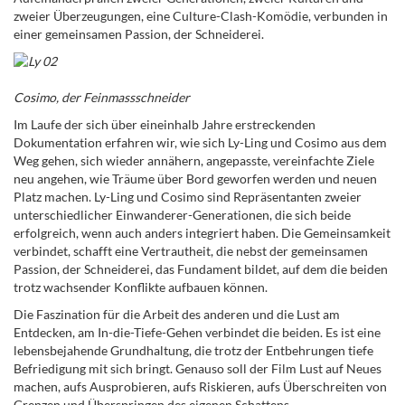
zweier Überzeugungen, eine Culture-Clash-Komödie, verbunden in
einer gemeinsamen Passion, der Schneiderei.
Cosimo, der Feinmassschneider
Im Laufe der sich über eineinhalb Jahre erstreckenden
Dokumentation erfahren wir, wie sich Ly-Ling und Cosimo aus dem
Weg gehen, sich wieder annähern, angepasste, vereinfachte Ziele
neu angehen, wie Träume über Bord geworfen werden und neuen
Platz machen. Ly-Ling und Cosimo sind Repräsentanten zweier
unterschiedlicher Einwanderer-Generationen, die sich beide
erfolgreich, wenn auch anders integriert haben. Die Gemeinsamkeit
verbindet, schafft eine Vertrautheit, die nebst der gemeinsamen
Passion, der Schneiderei, das Fundament bildet, auf dem die beiden
trotz wachsender Konflikte aufbauen können.
Die Faszination für die Arbeit des anderen und die Lust am
Entdecken, am In-die-Tiefe-Gehen verbindet die beiden. Es ist eine
lebensbejahende Grundhaltung, die trotz der Entbehrungen tiefe
Befriedigung mit sich bringt. Genauso soll der Film Lust auf Neues
machen, aufs Ausprobieren, aufs Riskieren, aufs Überschreiten von
Grenzen und Überspringen des eigenen Schattens.