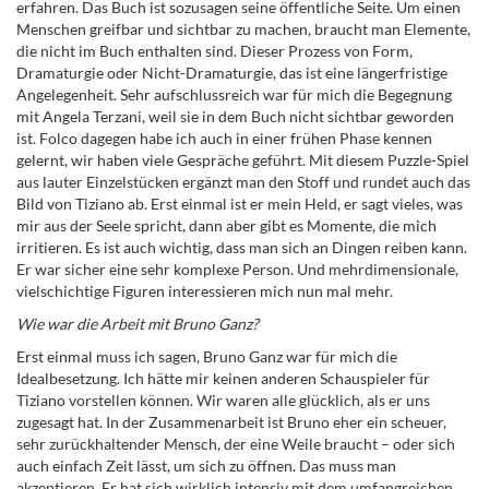
erfahren. Das Buch ist sozusagen seine öffentliche Seite. Um einen
Menschen greifbar und sichtbar zu machen, braucht man Elemente,
die nicht im Buch enthalten sind. Dieser Prozess von Form,
Dramaturgie oder Nicht-Dramaturgie, das ist eine längerfristige
Angelegenheit. Sehr aufschlussreich war für mich die Begegnung
mit Angela Terzani, weil sie in dem Buch nicht sichtbar geworden
ist. Folco dagegen habe ich auch in einer frühen Phase kennen
gelernt, wir haben viele Gespräche geführt. Mit diesem Puzzle-Spiel
aus lauter Einzelstücken ergänzt man den Stoff und rundet auch das
Bild von Tiziano ab. Erst einmal ist er mein Held, er sagt vieles, was
mir aus der Seele spricht, dann aber gibt es Momente, die mich
irritieren. Es ist auch wichtig, dass man sich an Dingen reiben kann.
Er war sicher eine sehr komplexe Person. Und mehrdimensionale,
vielschichtige Figuren interessieren mich nun mal mehr.
Wie war die Arbeit mit Bruno Ganz?
Erst einmal muss ich sagen, Bruno Ganz war für mich die
Idealbesetzung. Ich hätte mir keinen anderen Schauspieler für
Tiziano vorstellen können. Wir waren alle glücklich, als er uns
zugesagt hat. In der Zusammenarbeit ist Bruno eher ein scheuer,
sehr zurückhaltender Mensch, der eine Weile braucht – oder sich
auch einfach Zeit lässt, um sich zu öffnen. Das muss man
akzeptieren. Er hat sich wirklich intensiv mit dem umfangreichen