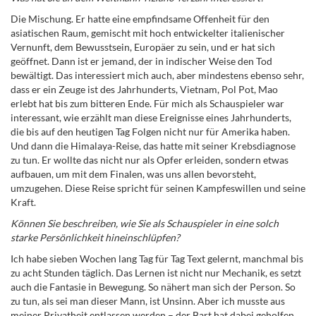
Die Mischung. Er hatte eine empfindsame Offenheit für den
asiatischen Raum, gemischt mit hoch entwickelter italienischer
Vernunft, dem Bewusstsein, Europäer zu sein, und er hat sich
geöffnet. Dann ist er jemand, der in indischer Weise den Tod
bewältigt. Das interessiert mich auch, aber mindestens ebenso sehr,
dass er ein Zeuge ist des Jahrhunderts, Vietnam, Pol Pot, Mao
erlebt hat bis zum bitteren Ende. Für mich als Schauspieler war
interessant, wie erzählt man diese Ereignisse eines Jahrhunderts,
die bis auf den heutigen Tag Folgen nicht nur für Amerika haben.
Und dann die Himalaya-Reise, das hatte mit seiner Krebsdiagnose
zu tun. Er wollte das nicht nur als Opfer erleiden, sondern etwas
aufbauen, um mit dem Finalen, was uns allen bevorsteht,
umzugehen. Diese Reise spricht für seinen Kampfeswillen und seine
Kraft.
Können Sie beschreiben, wie Sie als Schauspieler in eine solch
starke Persönlichkeit hineinschlüpfen?
Ich habe sieben Wochen lang Tag für Tag Text gelernt, manchmal bis
zu acht Stunden täglich. Das Lernen ist nicht nur Mechanik, es setzt
auch die Fantasie in Bewegung. So nähert man sich der Person. So
zu tun, als sei man dieser Mann, ist Unsinn. Aber ich musste aus
meiner Privatheit entlassen werden – der Bart hat dabei geholfen,