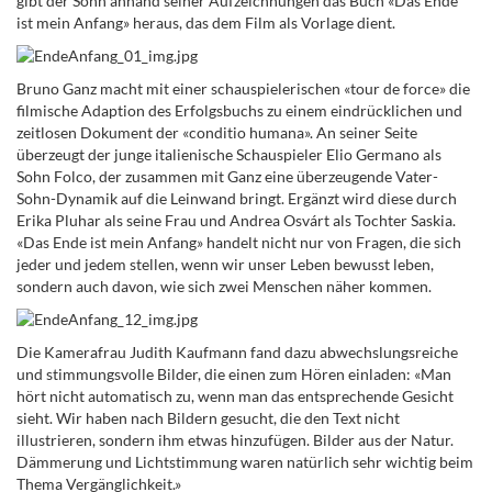
gibt der Sohn anhand seiner Aufzeichnungen das Buch «Das Ende
ist mein Anfang» heraus, das dem Film als Vorlage dient.
Bruno Ganz macht mit einer schauspielerischen «tour de force» die
filmische Adaption des Erfolgsbuchs zu einem eindrücklichen und
zeitlosen Dokument der «conditio humana». An seiner Seite
überzeugt der junge italienische Schauspieler Elio Germano als
Sohn Folco, der zusammen mit Ganz eine überzeugende Vater-
Sohn-Dynamik auf die Leinwand bringt. Ergänzt wird diese durch
Erika Pluhar als seine Frau und Andrea Osvárt als Tochter Saskia.
«Das Ende ist mein Anfang» handelt nicht nur von Fragen, die sich
jeder und jedem stellen, wenn wir unser Leben bewusst leben,
sondern auch davon, wie sich zwei Menschen näher kommen.
Die Kamerafrau Judith Kaufmann fand dazu abwechslungsreiche
und stimmungsvolle Bilder, die einen zum Hören einladen: «Man
hört nicht automatisch zu, wenn man das entsprechende Gesicht
sieht. Wir haben nach Bildern gesucht, die den Text nicht
illustrieren, sondern ihm etwas hinzufügen. Bilder aus der Natur.
Dämmerung und Lichtstimmung waren natürlich sehr wichtig beim
Thema Vergänglichkeit.»