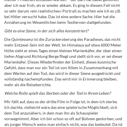
aber ich war froh, als er wieder abkam. Es ging in diesem Fall nicht
so sehr darum «ein realistisches» Portrait zu machen wie ich es z.B.
bei Hitler versucht habe. Das ist eine andere Sache. Hier hat die
Annäherung im Wesentlichen beim Textlernen stattgefunden.
Gibt es eine Szene, in der sich alles konzentriert?
Die Quintessenz ist die Zurückeroberung des Paradieses, das nicht
mehr Entzwei-Sein mit der Welt. Im Himalaya auf etwa 6000 Meter
Höhe sieht er eines Tages einen kleinen Marienkäfer, der über einen
tiefen Abgrund Richtung Berge fliegt und stellt sich vor, er sei dieser
Marienkäfer. Dieses Wiederfinden der Einheit, dieses kosmische
Gefühl, dass man nur ein Teil ist von Allem in Zusammenhang mit
dem Warten auf den Tod, das wird in dieser Szene ausgedrückt und
vollständig nachempfunden. Das wird mir in Erinnerung bleiben,
mehr als die Reiseberichte.
Welche Rolle spielt das Sterben oder der Tod in Ihrem Leben?
Mir fällt auf, dass es der dritte Film in Folge ist, in dem ich sterbe.
Ich dachte, vielleicht wäre das eine spielerische Möglichkeit, sich
dem Tod anzunähern, in dem man ihn als Schauspieler
vorwegnimmt. Aber ich bin schon so oft auf Bühnen gestorben, und
als junger Mensch weiss man einfach nicht, was das bedeutet. Da ist