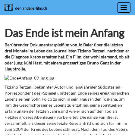
Toggl
der-andere-film.ch
navig
Das Ende ist mein Anfang
Berührender Dokumentarspielfilm von Jo Baier über die letzten
drei Monate im Leben des Journalisten Tiziano Terzani, nachdem er
die Diagnose Krebs erhalten hat. Ein Film, der wohl niemand, ob alt
oder jung, kühl lässt, mit einem grossartigen Bruno Ganz in der
Hauptrolle.
Tiziano Terzani, bekannter Autor und langjähriger Südostasien-
Korrespondent des «Spiegel», bittet am Ende seines ereignisreichen
Lebens seinen Sohn Folco zu sich in sein Haus in der Toskana, um
ihm die Geschichte seines Lebens zu erzählen, seine spirituellen
Erfahrungen der letzten Jahre und wie er sich auf den Tod als
«letztes grosses Abenteuer» vorbereitet. Die ganze Familie ist
versammelt, als dieser seine letzte Reise antritt und sich für ihn im
Juni 2004 der Kreis des Lebens schliesst. Nach dem Tod des Vaters