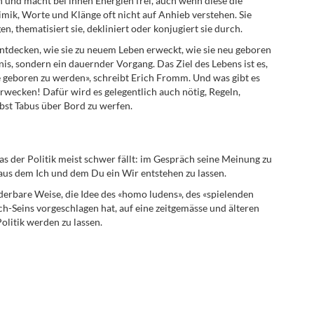
ten und macht bei ihnen Energien frei, auch wenn diese die
mik, Worte und Klänge oft nicht auf Anhieb verstehen. Sie
 thematisiert sie, dekliniert oder konjugiert sie durch.
ntdecken, wie sie zu neuem Leben erweckt, wie sie neu geboren
nis, sondern ein dauernder Vorgang. Das Ziel des Lebens ist es,
 geboren zu werden», schreibt Erich Fromm. Und was gibt es
rwecken! Dafür wird es gelegentlich auch nötig, Regeln,
lbst Tabus über Bord zu werfen.
s der Politik meist schwer fällt: im Gespräch seine Meinung zu
aus dem Ich und dem Du ein Wir entstehen zu lassen.
erbare Weise, die Idee des «homo ludens», des «spielenden
h-Seins vorgeschlagen hat, auf eine zeitgemässe und älteren
litik werden zu lassen.