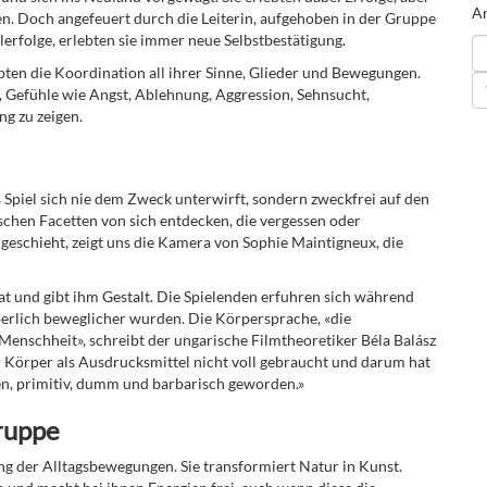
An
n. Doch angefeuert durch die Leiterin, aufgehoben in der Gruppe
ilerfolge, erlebten sie immer neue Selbstbestätigung.
bten die Koordination all ihrer Sinne, Glieder und Bewegungen.
in, Gefühle wie Angst, Ablehnung, Aggression, Sehnsucht,
ng zu zeigen.
s Spiel sich nie dem Zweck unterwirft, sondern zweckfrei auf den
schen Facetten von sich entdecken, die vergessen oder
n geschieht, zeigt uns die Kamera von Sophie Maintigneux, die
t und gibt ihm Gestalt. Die Spielenden erfuhren sich während
örperlich beweglicher wurden. Die Körpersprache, «die
Menschheit», schreibt der ungarische Filmtheoretiker Béla Balász
 Körper als Ausdrucksmittel nicht voll gebraucht und darum hat
fen, primitiv, dumm und barbarisch geworden.»
Gruppe
ng der Alltagsbewegungen. Sie transformiert Natur in Kunst.