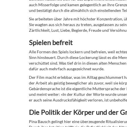
auch Misserfolge und kamen gelegentlich an ihre Grenze
und bestätigt durch die allmählich sich einstellenden Te
Sie arbeiteten über Jahre mit höchster Konzentration, ü
Sie wagten aus sich heraus zu treten, ausgelassen zu se
Zärtlichkeit, Lust, Liebe, Begierde, Freude und Versöhnu
Spielen befreit
Alle Formen des Spiels lockern und befreien, weil echte
Sinn hinsteuert. Durch diese Lockerung lässt es die Men
verschüttet sind. Was tief drin in diesen alten Mensche
dafür auch mehrfach ausgezeichnet wurde.
Der Film macht erlebbar, was im Alltag geschlummert ha
der Arbeit als geistig beweglicher als zuvor, weil sie k
Gebärdensprache ist die eigentliche Muttersprache der 
und meint weiter: «In der Kultur der Worte wurde unser
er auch seine Ausdrucksfähigkeit verloren, ist unbehol
Die Politik der Körper und der 
Pina Bausch gelingt hier eine überzeugende Ritualisieru