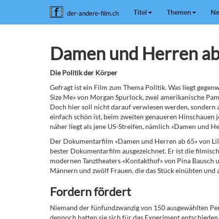
Titel
Themen
Ne
der-andere-film.ch
Damen und Herren ab
Die Politik der Körper
Gefragt ist ein Film zum Thema Politik. Was liegt gege
Size Me» von Morgan Spurlock, zwei amerikanische Pamp
Doch hier soll nicht darauf verwiesen werden, sondern
einfach schön ist, beim zweiten genaueren Hinschauen 
näher liegt als jene US-Streifen, nämlich «Damen und He
Der Dokumentarfilm «Damen und Herren ab 65» von Lilo
bester Dokumentarfilm ausgezeichnet. Er ist die filmisc
modernen Tanztheaters «Kontakthof» von Pina Bausch u
Männern und zwölf Frauen, die das Stück einübten und 
Fordern fördert
Niemand der fünfundzwanzig von 150 ausgewählten Pers
dennoch hatten sie sich für das Experiment entschieden 