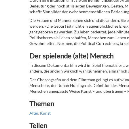
Durch ihre Intuition trifft sie die Befindlichkeit der Al
Bedeutung der hoch stilisierten Bewegungen, Gesten, Mi
schafft Sinnbilder der zwischenmenschlichen Beziehungen,
Die Frauen und Männer sehen sich und die andern. Sie e
werden. »Die Geburt ist nicht ein augenblickliches Ereig
ganz geboren zu werden. Zu leben bedeutet, jede Minute
Politischeres als Leben schaffen, Menschen zum Leben e
Gewohnheiten, Normen, die Political Correctness, ja se
Der spielende (alte) Mensch
In diesem Dokumentarfilm wird im Spiel thematisiert, wa
ändern, die andern wirklich wahrzunehmen, allmählich 
Der Choreografin und dem Filmteam gelingt es auf wund
Menschen», den Johan Huizinga als Definition des Mensc
Menschen angepasste Weise Kunst – und übertragen – Po
Themen
Alter
,
Kunst
Teilen