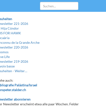
euheiten
wsletter 221-2026
 Hija Cóndor
 IS FOR HAWK
caària
Inconnu de la Grande Arche
wsletter 220-2026
osmos
ve Life
wsletter 219-2026
voix basse
uheiten -
Weiter…
ehe auch:
bliografie Palästina/Israel
nspeter.stalder.ch
wsletter abonnieren
r Newsletter erscheint etwa alle paar Wochen. Felder