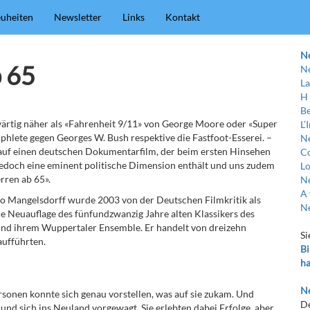
uheiten
Newsletter
Links
Kontakt
N
 65
Ne
La
H
Be
nwärtig näher als «Fahrenheit 9/11» von George Moore oder «Super
L’
hlete gegen Georges W. Bush respektive die Fastfoot-Esserei. –
Ne
 auf einen deutschen Dokumentarfilm, der beim ersten Hinsehen
C
jedoch eine eminent politische Dimension enthält und uns zudem
Lo
rren ab 65».
Ne
A 
 Mangelsdorff wurde 2003 von der Deutschen Filmkritik als
Ne
he Neuauflage des fünfundzwanzig Jahre alten Klassikers des
nd ihrem Wuppertaler Ensemble. Er handelt von dreizehn
Si
aufführten.
Bi
ha
Ne
onen konnte sich genau vorstellen, was auf sie zukam. Und
De
und sich ins Neuland vorgewagt. Sie erlebten dabei Erfolge, aber