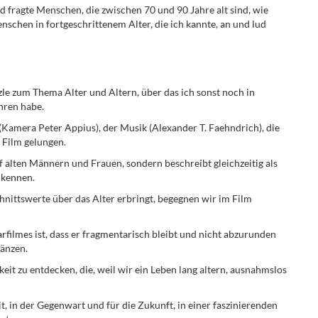
nd fragte Menschen, die zwischen 70 und 90 Jahre alt sind, wie
enschen in fortgeschrittenem Alter, die ich kannte, an und lud
zzle zum Thema Alter und Altern, über das ich sonst noch in
hren habe.
 (Kamera Peter Appius), der Musik (Alexander T. Faehndrich), die
 Film gelungen.
f alten Männern und Frauen, sondern beschreibt gleichzeitig als
 kennen.
hnittswerte über das Alter erbringt, begegnen wir im Film
filmes ist, dass er fragmentarisch bleibt und nicht abzurunden
gänzen.
it zu entdecken, die, weil wir ein Leben lang altern, ausnahmslos
, in der Gegenwart und für die Zukunft, in einer faszinierenden