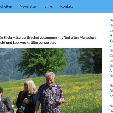
uheiten
Newsletter
Links
Kontakt
N
Ne
La
H
in Silvia Häselbarth schuf zusammen mit fünf alten Menschen
Be
ht und Lust weckt, älter zu werden.
L’
Ne
C
Lo
Ne
A 
Ne
Si
Bi
ha
Ne
De