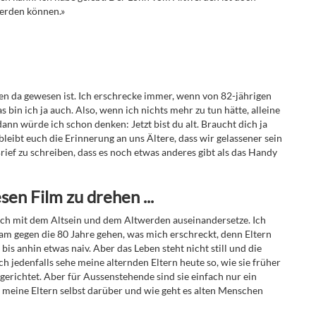
werden können.»
en da gewesen ist. Ich erschrecke immer, wenn von 82-jährigen
 bin ich ja auch. Also, wenn ich nichts mehr zu tun hätte, alleine
nn würde ich schon denken: Jetzt bist du alt. Braucht dich ja
leibt euch die Erinnerung an uns Ältere, dass wir gelassener sein
ief zu schreiben, dass es noch etwas anderes gibt als das Handy
sen Film zu drehen ...
lich mit dem Altsein und dem Altwerden auseinandersetze. Ich
gsam gegen die 80 Jahre gehen, was mich erschreckt, denn Eltern
 bis anhin etwas naiv. Aber das Leben steht nicht still und die
ch jedenfalls sehe meine alternden Eltern heute so, wie sie früher
gerichtet. Aber für Aussenstehende sind sie einfach nur ein
 meine Eltern selbst darüber und wie geht es alten Menschen