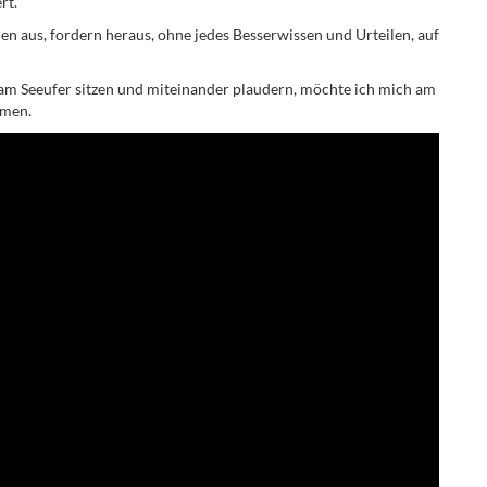
rt.
n aus, fordern heraus, ohne jedes Besserwissen und Urteilen, auf
m Seeufer sitzen und miteinander plaudern, möchte ich mich am
mmen.