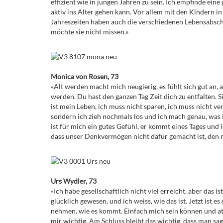
effizient wie in jungen Jahren zu sein. Ich empfinde ein
aktiv ins Alter gehen kann. Vor allem mit den Kindern in
Jahreszeiten haben auch die verschiedenen Lebensabsch
möchte sie nicht missen.»
Monica von Rosen, 73
«Alt werden macht mich neugierig, es fühlt sich gut an,
werden. Du hast den ganzen Tag Zeit dich zu entfalten. Sic
ist mein Leben, ich muss nicht sparen, ich muss nicht v
sondern ich zieh nochmals los und ich mach genau, was i
ist für mich ein gutes Gefühl, er kommt eines Tages und 
dass unser Denkvermögen nicht dafür gemacht ist, den n
Urs Wydler, 73
«Ich habe gesellschaftlich nicht viel erreicht, aber das 
glücklich gewesen, und ich weiss, wie das ist. Jetzt ist 
nehmen, wie es kommt. Einfach mich sein können und at
mir wichtig. Am Schluss bleibt das wichtig, dass man sa