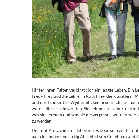
Hinter ihren Falten verbirgt sich ein langes Leben. Ein 
Fredy Frey und die Lehrerin Ruth Frey, die Künstleri
und der Trödler Urs Wydler blicken besinnlich und auch
waren, die sie sein wollten. Sie nehmen uns ein Stück mi
was sie bereuen und was sie nie vergessen werden, wie si
zu werden.
Die fünf Protagonisten leben vor, wie sie sich weiter ent
auch loslassen und stetig Abschied von Geliebtem und 