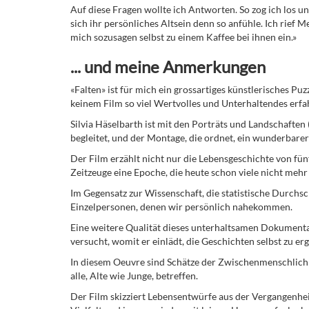
Auf diese Fragen wollte ich Antworten. So zog ich los u
sich ihr persönliches Altsein denn so anfühle. Ich rief M
mich sozusagen selbst zu einem Kaffee bei ihnen ein.»
... und meine Anmerkungen
«Falten» ist für mich ein grossartiges künstlerisches Pu
keinem Film so viel Wertvolles und Unterhaltendes erfa
Silvia Häselbarth ist mit den Porträts und Landschaften
begleitet, und der Montage, die ordnet, ein wunderbarer
Der Film erzählt nicht nur die Lebensgeschichte von fün
Zeitzeuge eine Epoche, die heute schon viele nicht mehr
Im Gegensatz zur Wissenschaft, die statistische Durchsc
Einzelpersonen, denen wir persönlich nahekommen.
Eine weitere Qualität dieses unterhaltsamen Dokumentar
versucht, womit er einlädt, die Geschichten selbst zu er
In diesem Oeuvre sind Schätze der Zwischenmenschlichke
alle, Alte wie Junge, betreffen.
Der Film skizziert Lebensentwürfe aus der Vergangenheit