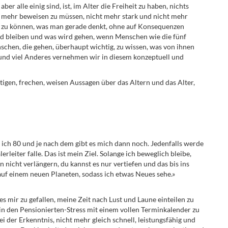
ber alle einig sind, ist, im Alter die Freiheit zu haben, nichts
s mehr beweisen zu müssen, nicht mehr stark und nicht mehr
gen zu können, was man gerade denkt, ohne auf Konsequenzen
ird bleiben und was wird gehen, wenn Menschen wie die fünf
nschen, die gehen, überhaupt wichtig, zu wissen, was von ihnen
und viel Anderes vernehmen wir in diesem konzeptuell und
igen, frechen, weisen Aussagen über das Altern und das Alter,
e ich 80 und je nach dem gibt es mich dann noch. Jedenfalls werde
erleiter falle. Das ist mein Ziel. Solange ich beweglich bleibe,
 nicht verlängern, du kannst es nur vertiefen und das bis ins
uf einem neuen Planeten, sodass ich etwas Neues sehe.»
 mir zu gefallen, meine Zeit nach Lust und Laune einteilen zu
in den Pensionierten-Stress mit einem vollen Terminkalender zu
 der Erkenntnis, nicht mehr gleich schnell, leistungsfähig und