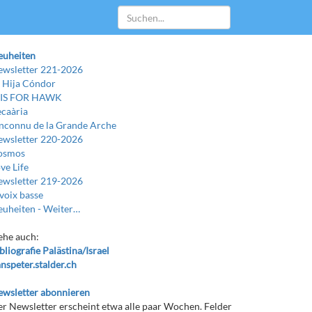
euheiten
wsletter 221-2026
 Hija Cóndor
 IS FOR HAWK
caària
Inconnu de la Grande Arche
wsletter 220-2026
osmos
ve Life
wsletter 219-2026
voix basse
uheiten -
Weiter…
ehe auch:
bliografie Palästina/Israel
nspeter.stalder.ch
wsletter abonnieren
r Newsletter erscheint etwa alle paar Wochen. Felder