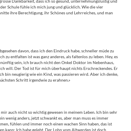
e grosse Dankbarkeit, dass ich so gesund, unternehmungslustig und
 der Schule fühle ich mich jung und glücklich. Wie die vier
nitte ihre Berechtigung, ihr Schönes und Lehrreiches, und man
 abgesehen davon, dass ich den Eindruck habe, schneller müde zu
h zu entfalten ist was ganz anderes, als faltenlos zu leben. Hey, es
ernünftig sein, ich brauch nicht den Onkel Doktor im Nebenhaus,
ch will. Der Tod ist für mich überhaupt nichts Erschreckendes. Er
ich bin neugierig wie ein Kind, was passieren wird. Aber ich denke,
ächsten Schritt irgendwie zu erahnen.»
ist mir auch nicht so wichtig gewesen in meinem Leben. Ich bin sehr
es ein wenig anders, jetzt schwankt es, aber man muss es immer
men, fühlen und immer noch einen wachen Sinn haben, das ist
gen kann: Ich habe gelebt. Der Lohn vom Altwerden ist doch