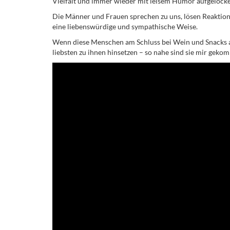
Vielfalt und immer wieder mit leisem Humor aufgelocke
Die Männer und Frauen sprechen zu uns, lösen Reaktione
eine liebenswürdige und sympathische Weise.
Wenn diese Menschen am Schluss bei Wein und Snacks a
liebsten zu ihnen hinsetzen – so nahe sind sie mir geko