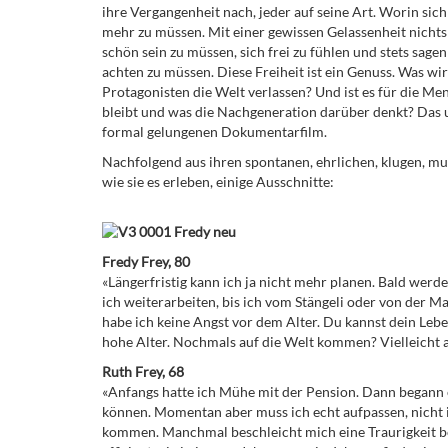
ihre Vergangenheit nach, jeder auf seine Art. Worin sich a
mehr zu müssen. Mit einer gewissen Gelassenheit nicht
schön sein zu müssen, sich frei zu fühlen und stets sa
achten zu müssen. Diese Freiheit ist ein Genuss. Was w
Protagonisten die Welt verlassen? Und ist es für die Me
bleibt und was die Nachgeneration darüber denkt? Das 
formal gelungenen Dokumentarfilm.
Nachfolgend aus ihren spontanen, ehrlichen, klugen, mut
wie sie es erleben, einige Ausschnitte:
Fredy Frey, 80
«Längerfristig kann ich ja nicht mehr planen. Bald werd
ich weiterarbeiten, bis ich vom Stängeli oder von der Mal
habe ich keine Angst vor dem Alter. Du kannst dein Leben
hohe Alter. Nochmals auf die Welt kommen? Vielleicht a
Ruth Frey, 68
«Anfangs hatte ich Mühe mit der Pension. Dann begann es
können. Momentan aber muss ich echt aufpassen, nicht 
kommen. Manchmal beschleicht mich eine Traurigkeit bei