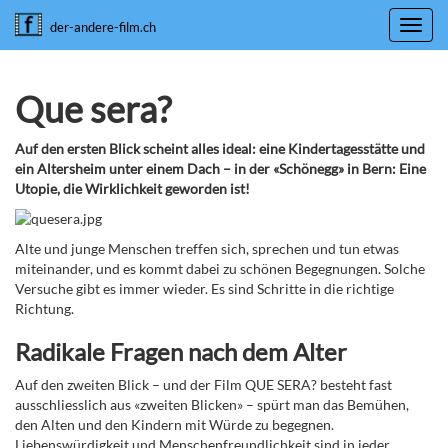
Toggl
der-andere-film.ch
navig
Que sera?
Auf den ersten Blick scheint alles ideal: eine Kindertagesstätte und
ein Altersheim unter einem Dach – in der «Schönegg» in Bern: Eine
Utopie, die Wirklichkeit geworden ist!
Alte und junge Menschen treffen sich, sprechen und tun etwas
miteinander, und es kommt dabei zu schönen Begegnungen. Solche
Versuche gibt es immer wieder. Es sind Schritte in die richtige
Richtung.
Radikale Fragen nach dem Alter
Auf den zweiten Blick – und der Film QUE SERA? besteht fast
ausschliesslich aus «zweiten Blicken» – spürt man das Bemühen,
den Alten und den Kindern mit Würde zu begegnen.
Liebenswürdigkeit und Menschenfreundlichkeit sind in jeder