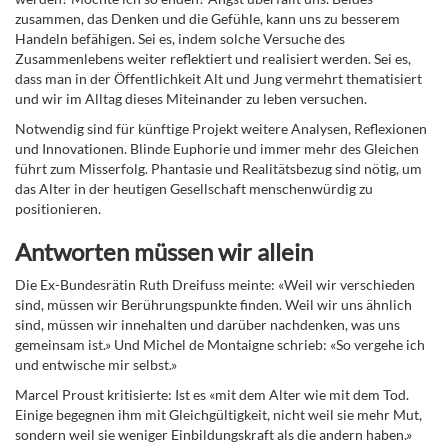
zusammen, das Denken und die Gefühle, kann uns zu besserem
Handeln befähigen. Sei es, indem solche Versuche des
Zusammenlebens weiter reflektiert und realisiert werden. Sei es,
dass man in der Öffentlichkeit Alt und Jung vermehrt thematisiert
und wir im Alltag dieses Miteinander zu leben versuchen.
Notwendig sind für künftige Projekt weitere Analysen, Reflexionen
und Innovationen. Blinde Euphorie und immer mehr des Gleichen
führt zum Misserfolg. Phantasie und Realitätsbezug sind nötig, um
das Alter in der heutigen Gesellschaft menschenwürdig zu
positionieren.
Antworten müssen wir allein
Die Ex-Bundesrätin Ruth Dreifuss meinte: «Weil wir verschieden
sind, müssen wir Berührungspunkte finden. Weil wir uns ähnlich
sind, müssen wir innehalten und darüber nachdenken, was uns
gemeinsam ist.» Und Michel de Montaigne schrieb: «So vergehe ich
und entwische mir selbst.»
Marcel Proust kritisierte: Ist es «mit dem Alter wie mit dem Tod.
Einige begegnen ihm mit Gleichgültigkeit, nicht weil sie mehr Mut,
sondern weil sie weniger Einbildungskraft als die andern haben.»