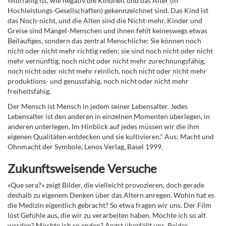
«Auffällig ist, wie negativ die Kindheit und das Alter (in
Hochleistungs-Gesellschaften) gekennzeichnet sind. Das Kind ist
das Noch-nicht, und die Alten sind die Nicht-mehr. Kinder und
Greise sind Mängel-Menschen und ihnen fehlt keineswegs etwas
Beiläufiges, sondern das zentral Menschliche: Sie können noch
nicht oder nicht mehr richtig reden; sie sind noch nicht oder nicht
mehr vernünftig, noch nicht oder nicht mehr zurechnungsfähig,
noch nicht oder nicht mehr reinlich, noch nicht oder nicht mehr
produktions- und genussfähig, noch nicht oder nicht mehr
freiheitsfähig.
Der Mensch ist Mensch in jedem seiner Lebensalter. Jedes
Lebensalter ist den anderen in einzelnen Momenten überlegen, in
anderen unterlegen. Im Hinblick auf jedes müssen wir die ihm
eigenen Qualitäten entdecken und sie kultivieren." Aus: Macht und
Ohnmacht der Symbole, Lenos Verlag, Basel 1999.
Zukunftsweisende Versuche
«Que sera?» zeigt Bilder, die vielleicht provozieren, doch gerade
deshalb zu eigenem Denken über das Altern anregen. Wohin hat es
die Medizin eigentlich gebracht? So etwa fragen wir uns. Der Film
löst Gefühle aus, die wir zu verarbeiten haben. Möchte ich so alt
werden? Möchte ich so enden? Angst überfällt uns. Beides