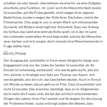
erhalten sie oder besser, übernehmen sie eine für sie eine Aufgabe,
eine Rolle, eine Funktion. «In „Lola“ wird die Menschlichkeit zweier
Grossmütter auf die Probe gestellt, nicht wegen ihrer eigenen
Bedürfnisse, sondern wegen der Nöte ihrer Nächsten», meint der
Filmemacher. Dies zeigt er uns in einem Werk voll mitreissender
Dynamik, mit Bildern eindringlicher Schönheit. Dass von Anfang
bis Schluss das Geld eine zentrale Rolle spielt, ist in der im Land
herrschenden materiellen Armut begründet, welche die Menschen
zwar darben und sich sorgen, doch niemals ihre Menschenwürde in
Frage stellen lässt.
Der Ausgang des Justizfalles in Form eines Vergleichs hängt vom
Engagement und von der Liebe der beiden Grossmütter ab. Ihr
Einsatz ist notwendig, existenziell. «Ich werde gebraucht, also bin
ich», könnte, in Analogie zum Satz von Thomas von Aquin, «Ich
werde geliebt, also bin ich», das Geschehen deuten. Auch in Armut
mit Würde zu leben, darum geht es im Film. Dass Grossmütter und
nicht Grossväter dies erwirken, bestätigt, dass es im Allgemeinen
doch meist die Frauen sind, die bei den wirklich entscheidenden
Dingen des Lebens ihren Part spielen und Strategien für die Lösung
der Probleme finden. «Lola» erbringt zudem den Beweis, dass