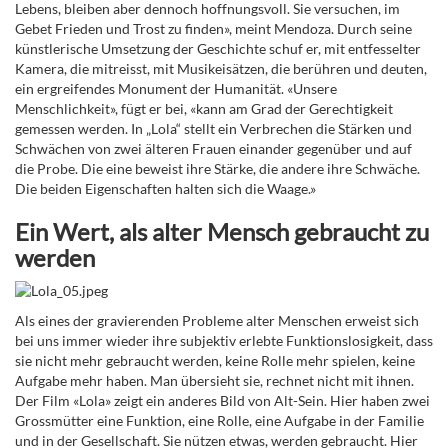
Lebens, bleiben aber dennoch hoffnungsvoll. Sie versuchen, im
Gebet Frieden und Trost zu finden», meint Mendoza. Durch seine
künstlerische Umsetzung der Geschichte schuf er, mit entfesselter
Kamera, die mitreisst, mit Musikeisätzen, die berühren und deuten,
ein ergreifendes Monument der Humanität. «Unsere
Menschlichkeit», fügt er bei, «kann am Grad der Gerechtigkeit
gemessen werden. In „Lola“ stellt ein Verbrechen die Stärken und
Schwächen von zwei älteren Frauen einander gegenüber und auf
die Probe. Die eine beweist ihre Stärke, die andere ihre Schwäche.
Die beiden Eigenschaften halten sich die Waage.»
Ein Wert, als alter Mensch gebraucht zu
werden
Als eines der gravierenden Probleme alter Menschen erweist sich
bei uns immer wieder ihre subjektiv erlebte Funktionslosigkeit, dass
sie nicht mehr gebraucht werden, keine Rolle mehr spielen, keine
Aufgabe mehr haben. Man übersieht sie, rechnet nicht mit ihnen.
Der Film «Lola» zeigt ein anderes Bild von Alt-Sein. Hier haben zwei
Grossmütter eine Funktion, eine Rolle, eine Aufgabe in der Familie
und in der Gesellschaft. Sie nützen etwas, werden gebraucht. Hier