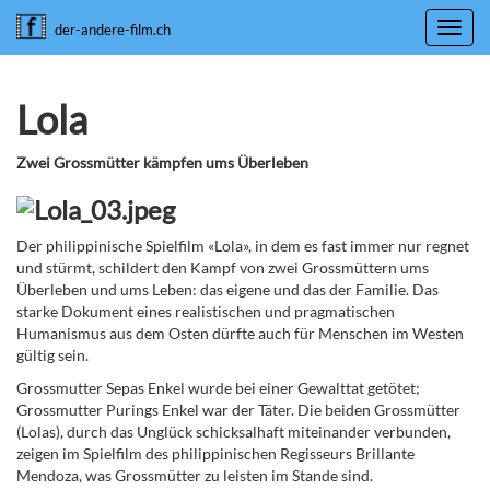
Toggl
der-andere-film.ch
navig
Lola
Zwei Grossmütter kämpfen ums Überleben
Der philippinische Spielfilm «Lola», in dem es fast immer nur regnet
und stürmt, schildert den Kampf von zwei Grossmüttern ums
Überleben und ums Leben: das eigene und das der Familie. Das
starke Dokument eines realistischen und pragmatischen
Humanismus aus dem Osten dürfte auch für Menschen im Westen
gültig sein.
Grossmutter Sepas Enkel wurde bei einer Gewalttat getötet;
Grossmutter Purings Enkel war der Täter. Die beiden Grossmütter
(Lolas), durch das Unglück schicksalhaft miteinander verbunden,
zeigen im Spielfilm des philippinischen Regisseurs Brillante
Mendoza, was Grossmütter zu leisten im Stande sind.