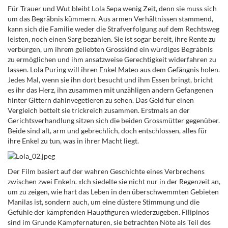
Für Trauer und Wut bleibt Lola Sepa wenig Zeit, denn sie muss sich
um das Begräbnis kümmern. Aus armen Verhältnissen stammend,
kann sich die Familie weder die Strafverfolgung auf dem Rechtsweg
leisten, noch einen Sarg bezahlen. Sie ist sogar bereit, ihre Rente zu
verbürgen, um ihrem geliebten Grosskind ein würdiges Begräbnis
zu ermöglichen und ihm ansatzweise Gerechtigkeit widerfahren zu
lassen. Lola Puring will ihren Enkel Mateo aus dem Gefängnis holen.
Jedes Mal, wenn sie ihn dort besucht und ihm Essen bringt, bricht
es ihr das Herz, ihn zusammen mit unzähligen andern Gefangenen
hinter Gittern dahinvegetieren zu sehen. Das Geld für einen
Vergleich bettelt sie trickreich zusammen. Erstmals an der
Gerichtsverhandlung sitzen sich die beiden Grossmütter gegenüber.
Beide sind alt, arm und gebrechlich, doch entschlossen, alles für
ihre Enkel zu tun, was in ihrer Macht liegt.
Der Film basiert auf der wahren Geschichte eines Verbrechens
zwischen zwei Enkeln. «Ich siedelte sie nicht nur in der Regenzeit an,
um zu zeigen, wie hart das Leben in den überschwemmten Gebieten
Manilas ist, sondern auch, um eine düstere Stimmung und die
Gefühle der kämpfenden Hauptfiguren wiederzugeben. Filipinos
sind im Grunde Kämpfernaturen, sie betrachten Nöte als Teil des