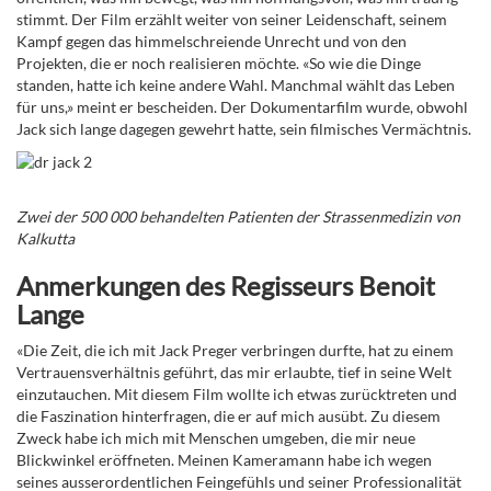
stimmt. Der Film erzählt weiter von seiner Leidenschaft, seinem
Kampf gegen das himmelschreiende Unrecht und von den
Projekten, die er noch realisieren möchte. «So wie die Dinge
standen, hatte ich keine andere Wahl. Manchmal wählt das Leben
für uns,» meint er bescheiden. Der Dokumentarfilm wurde, obwohl
Jack sich lange dagegen gewehrt hatte, sein filmisches Vermächtnis.
Zwei der 500 000 behandelten Patienten der Strassenmedizin von
Kalkutta
Anmerkungen des Regisseurs Benoit
Lange
«Die Zeit, die ich mit Jack Preger verbringen durfte, hat zu einem
Vertrauensverhältnis geführt, das mir erlaubte, tief in seine Welt
einzutauchen. Mit diesem Film wollte ich etwas zurücktreten und
die Faszination hinterfragen, die er auf mich ausübt. Zu diesem
Zweck habe ich mich mit Menschen umgeben, die mir neue
Blickwinkel eröffneten. Meinen Kameramann habe ich wegen
seines ausserordentlichen Feingefühls und seiner Professionalität