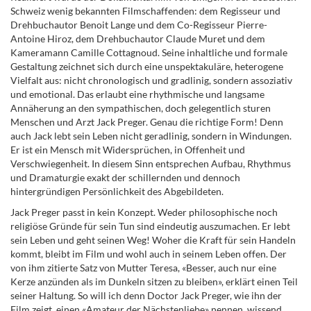
Schweiz wenig bekannten Filmschaffenden: dem Regisseur und
Drehbuchautor Benoit Lange und dem Co-Regisseur Pierre-
Antoine Hiroz, dem Drehbuchautor Claude Muret und dem
Kameramann Camille Cottagnoud. Seine inhaltliche und formale
Gestaltung zeichnet sich durch eine unspektakuläre, heterogene
Vielfalt aus: nicht chronologisch und gradlinig, sondern assoziativ
und emotional. Das erlaubt eine rhythmische und langsame
Annäherung an den sympathischen, doch gelegentlich sturen
Menschen und Arzt Jack Preger. Genau die richtige Form! Denn
auch Jack lebt sein Leben nicht geradlinig, sondern in Windungen.
Er ist ein Mensch mit Widersprüchen, in Offenheit und
Verschwiegenheit. In diesem Sinn entsprechen Aufbau, Rhythmus
und Dramaturgie exakt der schillernden und dennoch
hintergründigen Persönlichkeit des Abgebildeten.
Jack Preger passt in kein Konzept. Weder philosophische noch
religiöse Gründe für sein Tun sind eindeutig auszumachen
. Er lebt
sein Leben und geht seinen Weg! Woher die Kraft für sein Handeln
kommt, bleibt im Film und wohl auch in seinem Leben offen.
Der
von ihm zitierte Satz von Mutter Teresa, «Besser, auch nur eine
Kerze anzünden als im Dunkeln sitzen zu bleiben», erklärt einen Teil
seiner Haltung.
So will ich denn Doctor Jack Preger, wie ihn der
Film zeigt, einen «Amateur der Nächstenliebe» nennen, wissend,