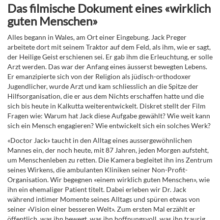
Das filmische Dokument eines «wirklich
guten Menschen»
Alles begann in Wales, am Ort einer Eingebung. Jack Preger
arbeitete dort mit seinem Traktor auf dem Feld, als ihm, wie er sagt,
der Heilige Geist erschienen sei. Er gab ihm die Erleuchtung, er solle
Arzt werden. Das war der Anfang eines äusserst bewegten Lebens.
Er emanzipierte sich von der Religion als jüdisch-orthodoxer
Jugendlicher, wurde Arzt und kam schliesslich an die Spitze der
Hilfsorganisation, die er aus dem Nichts erschaffen hatte und die
sich bis heute in Kalkutta weiterentwickelt. Diskret stellt der Film
Fragen wie: Warum hat Jack diese Aufgabe gewählt? Wie weit kann
sich ein Mensch engagieren? Wie entwickelt sich ein solches Werk?
«Doctor Jack» taucht in den Alltag eines aussergewöhnlichen
Mannes ein, der noch heute, mit 87 Jahren, jeden Morgen aufsteht,
um Menschenleben zu retten. Die Kamera begleitet ihn ins Zentrum
seines Wirkens, die ambulanten Kliniken seiner Non-Profit-
Organisation. Wir begegnen «einem wirklich guten Menschen», wie
ihn ein ehemaliger Patient titelt. Dabei erleben wir Dr. Jack
während intimer Momente seines Alltags und spüren etwas von
seiner «Vision einer besseren Welt». Zum ersten Mal erzählt er
öffentlich, was ihn bewegt, was ihn hoffnungsvoll, was ihn traurig