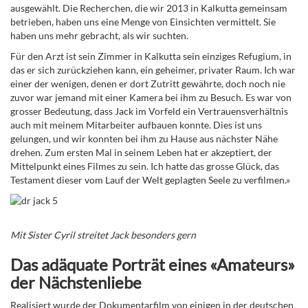
ausgewählt. Die Recherchen, die wir 2013 in Kalkutta gemeinsam
betrieben, haben uns eine Menge von Einsichten vermittelt. Sie
haben uns mehr gebracht, als wir suchten.
Für den Arzt ist sein Zimmer in Kalkutta sein einziges Refugium, in
das er sich zurückziehen kann, ein geheimer, privater Raum. Ich war
einer der wenigen, denen er dort Zutritt gewährte, doch noch nie
zuvor war jemand mit einer Kamera bei ihm zu Besuch. Es war von
grosser Bedeutung, dass Jack im Vorfeld ein Vertrauensverhältnis
auch mit meinem Mitarbeiter aufbauen konnte. Dies ist uns
gelungen, und wir konnten bei ihm zu Hause aus nächster Nähe
drehen. Zum ersten Mal in seinem Leben hat er akzeptiert, der
Mittelpunkt eines Filmes zu sein. Ich hatte das grosse Glück, das
Testament dieser vom Lauf der Welt geplagten Seele zu verfilmen.»
Mit Sister Cyril streitet Jack besonders gern
Das adäquate Porträt eines «Amateurs»
der Nächstenliebe
Realisiert wurde der Dokumentarfilm von einigen in der deutschen