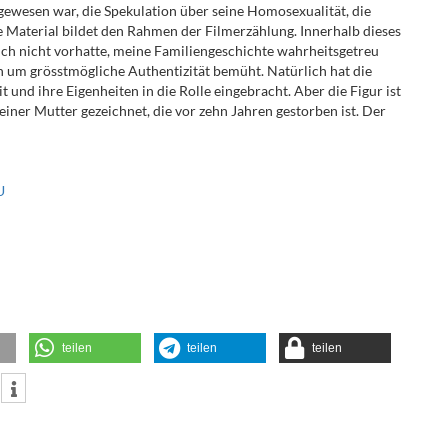
gewesen war, die Spekulation über seine Homosexualität, die
 Material bildet den Rahmen der Filmerzählung. Innerhalb dieses
ich nicht vorhatte, meine Familiengeschichte wahrheitsgetreu
ch um grösstmögliche Authentizität bemüht. Natürlich hat die
t und ihre Eigenheiten in die Rolle eingebracht. Aber die Figur ist
ner Mutter gezeichnet, die vor zehn Jahren gestorben ist. Der
U
teilen
teilen
teilen