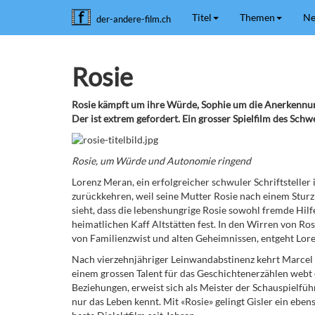
Titel
Themen
Ne
der-andere-film.ch
Rosie
Rosie kämpft um ihre Würde, Sophie um die Anerkennun
Der ist extrem gefordert. Ein grosser Spielfilm des Schw
Rosie, um Würde und Autonomie ringend
Lorenz Meran, ein erfolgreicher schwuler Schriftsteller 
zurückkehren, weil seine Mutter Rosie nach einem Sturz im
sieht, dass die lebenshungrige Rosie sowohl fremde Hilfe
heimatlichen Kaff Altstätten fest. In den Wirren von 
von Familienzwist und alten Geheimnissen, entgeht Lorenz
Nach vierzehnjähriger Leinwandabstinenz kehrt Marcel 
einem grossen Talent für das Geschichtenerzählen webt e
Beziehungen, erweist sich als Meister der Schauspielfüh
nur das Leben kennt. Mit «Rosie» gelingt Gisler ein eb