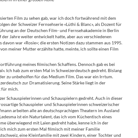
isierten Film zu sehen gab, war ich doch fortwährend mit dem
gen der Schweizer Fernsehserie «Lüthi & Blanc», als Dozent für
ührung an der Deutschen Film- und Fernsehakademie in Berlin
uf der Jahre weiter entwickelt hatte, aber aus verschiedenen
es davon war «Rosie»; die ersten Notizen dazu stammen aus 1995.
von meiner Mutter erzählte hatte, meinte, ich sollte einen Film
 Fortführung meines filmischen Schaffens. Dennoch gab es bei
l». Ich hab zum ersten Mal in Schweizerdeutsch gedreht. Bislang
der zu unbeholfen für das Medium Film. Das war ein Irrtum.
erdeutsch zur Dramatisierung. Seine Stärke liegt in der
 für mich.
zer Schauspielerinnen und Schauspielern gedreht. Auch in dieser
grossartige Schauspieler und Schauspielerinnen schweizerischer
ofmann arbeiten alle an deutschsprachigen Theatern im Ausland
 Ledesma ist ein Naturtalent, das ich vom Küchentisch eines
lme überwiegend mit Laien gedreht habe, kenne ich in der
 ich mich zum ersten Mal filmisch mit meiner Familie
tschweiz, eine Kleinfamilie mit zwei Kindern, einer Tochter und