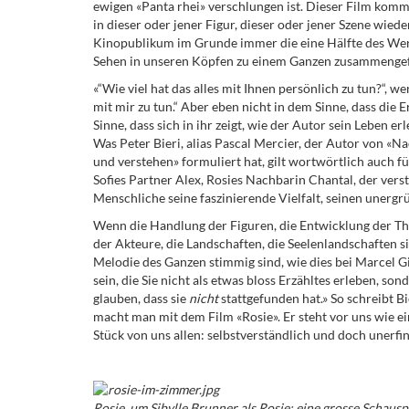
ewigen «Panta rhei» verschlungen ist. Dieser Film kommt
in dieser oder jener Figur, dieser oder jener Szene wiede
Kinopublikum im Grunde immer die eine Hälfte des Werk
Sehen in unseren Köpfen zu einem Ganzen zusammengef
«“Wie viel hat das alles mit Ihnen persönlich zu tun?“, w
mit mir zu tun.“ Aber eben nicht in dem Sinne, dass die 
Sinne, dass sich in ihr zeigt, wie der Autor sein Leben e
Was Peter Bieri, alias Pascal Mercier, der Autor von «N
und verstehen» formuliert hat, gilt wortwörtlich auch f
Sofies Partner Alex, Rosies Nachbarin Chantal, der vers
Menschliche seine faszinierende Vielfalt, seinen unerg
Wenn die Handlung der Figuren, die Entwicklung der Th
der Akteure, die Landschaften, die Seelenlandschaften 
Melodie des Ganzen stimmig sind, wie dies bei Marcel Gi
sein, die Sie nicht als etwas bloss Erzähltes erleben, so
glauben, dass sie
nicht
stattgefunden hat.» So schreibt B
macht man mit dem Film «Rosie». Er steht vor uns wie e
Stück von uns allen: selbstverständlich und doch unerfi
Rosie, um Sibylle Brunner als Rosie: eine grosse Schauspi