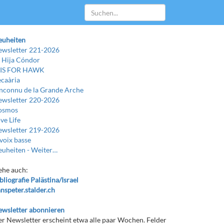
euheiten
wsletter 221-2026
 Hija Cóndor
 IS FOR HAWK
caària
Inconnu de la Grande Arche
wsletter 220-2026
osmos
ve Life
wsletter 219-2026
voix basse
uheiten -
Weiter…
ehe auch:
bliografie Palästina/Israel
nspeter.stalder.ch
wsletter abonnieren
r Newsletter erscheint etwa alle paar Wochen. Felder