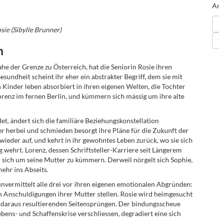
An
sie (Sibylle Brunner)
n
nahe der Grenze zu Österreich, hat die Seniorin Rosie ihren
sundheit scheint ihr eher ein abstrakter Begriff, dem sie mit
Kinder leben absorbiert in ihren eigenen Welten, die Tochter
orenz im fernen Berlin, und kümmern sich mässig um ihre alte
det, ändert sich die familiäre Beziehungskonstellation
er herbei und schmieden besorgt ihre Pläne für die Zukunft der
wieder auf, und kehrt in ihr gewohntes Leben zurück, wo sie sich
ehrt. Lorenz, dessen Schriftsteller-Karriere seit Längerem
um sich um seine Mutter zu kümmern. Derweil nörgelt sich Sophie,
mehr ins Abseits.
vermittelt alle drei vor ihren eigenen emotionalen Abgründen:
n Anschuldigungen ihrer Mutter stellen. Rosie wird heimgesucht
 daraus resultierenden Seitensprüngen. Der bindungsscheue
bens- und Schaffenskrise verschliessen, degradiert eine sich