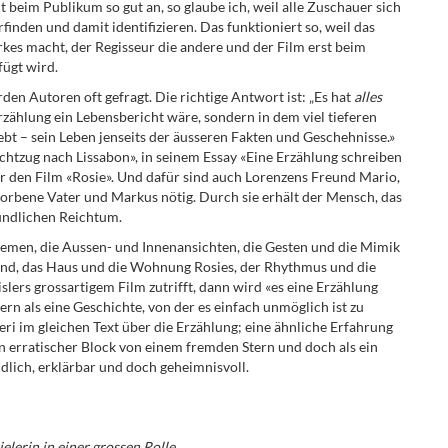
 beim Publikum so gut an, so glaube ich, weil alle Zuschauer sich
rfinden und damit identifizieren. Das funktioniert so, weil das
es macht, der Regisseur die andere und der Film erst beim
ügt wird.
erden Autoren oft gefragt. Die richtige Antwort ist: „Es hat
alles
Erzählung ein Lebensbericht wäre, sondern in dem viel tieferen
rlebt – sein Leben jenseits der äusseren Fakten und Geschehnisse.»
achtzug nach Lissabon», in seinem Essay «Eine Erzählung schreiben
ür den Film «Rosie». Und dafür sind auch Lorenzens Freund Mario,
torbene Vater und Markus nötig. Durch sie erhält der Mensch, das
ründlichen Reichtum.
emen, die Aussen- und Innenansichten, die Gesten und die Mimik
sind, das Haus und die Wohnung Rosies, der Rhythmus und die
slers grossartigem Film zutrifft, dann wird «es eine Erzählung
ndern als eine Geschichte, von der es einfach unmöglich ist zu
ieri im gleichen Text über die Erzählung; eine ähnliche Erfahrung
in erratischer Block von einem fremden Stern und doch als ein
ndlich, erklärbar und doch geheimnisvoll.
elerin in einer grossen Rolle