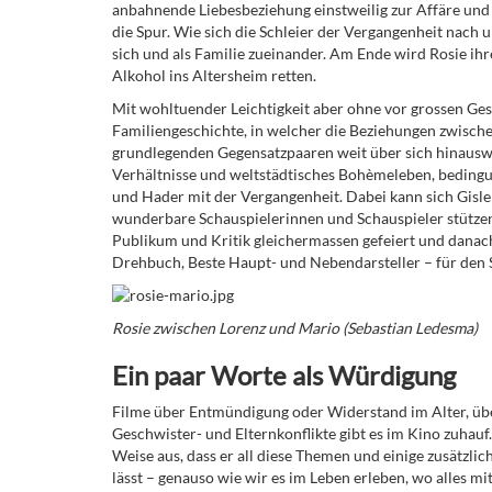
anbahnende Liebesbeziehung einstweilig zur Affäre un
die Spur. Wie sich die Schleier der Vergangenheit nach u
sich und als Familie zueinander. Am Ende wird Rosie ihre
Alkohol ins Altersheim retten.
Mit wohltuender Leichtigkeit aber ohne vor grossen Ge
Familiengeschichte, in welcher die Beziehungen zwisch
grundlegenden Gegensatzpaaren weit über sich hinausw
Verhältnisse und weltstädtisches Bohèmeleben, beding
und Hader mit der Vergangenheit. Dabei kann sich Gisl
wunderbare Schauspielerinnen und Schauspieler stützen
Publikum und Kritik gleichermassen gefeiert und danach 
Drehbuch, Beste Haupt- und Nebendarsteller – für den 
Rosie zwischen Lorenz und Mario (Sebastian Ledesma)
Ein paar Worte als Würdigung
Filme über Entmündigung oder Widerstand im Alter, üb
Geschwister- und Elternkonflikte gibt es im Kino zuhauf
Weise aus, dass er all diese Themen und einige zusätzli
lässt – genauso wie wir es im Leben erleben, wo alles m