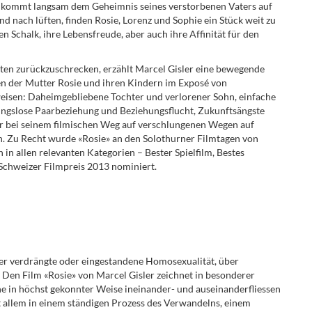
d kommt langsam dem Geheimnis seines verstorbenen Vaters auf
nd nach lüften, finden Rosie, Lorenz und Sophie ein Stück weit zu
n Schalk, ihre Lebensfreude, aber auch ihre Affinität für den
sten zurückzuschrecken, erzählt Marcel Gisler eine bewegende
en der Mutter Rosie und ihren Kindern im Exposé von
eisen: Daheimgebliebene Tochter und verlorener Sohn, einfache
ungslose Paarbeziehung und Beziehungsflucht, Zukunftsängste
er bei seinem filmischen Weg auf verschlungenen Wegen auf
. Zu Recht wurde «Rosie» an den Solothurner Filmtagen von
in allen relevanten Kategorien – Bester Spielfilm, Bestes
Schweizer Filmpreis 2013 nominiert.
er verdrängte oder eingestandene Homosexualität, über
. Den Film «Rosie» von Marcel Gisler zeichnet in besonderer
che in höchst gekonnter Weise ineinander- und auseinanderfliessen
it allem in einem ständigen Prozess des Verwandelns, einem