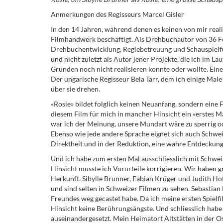
Anmerkungen des Regisseurs Marcel Gisler
In den 14 Jahren, während denen es keinen von mir real
Filmhandwerk beschäftigt. Als Drehbuchautor von 36 Fol
Drehbuchentwicklung, Regiebetreuung und Schauspielf
und nicht zuletzt als Autor jener Projekte, die ich im La
Gründen noch nicht realisieren konnte oder wollte. Ein
Der ungarische Regisseur Bela Tarr, dem ich einige Male 
über sie drehen.
«Rosie» bildet folglich keinen Neuanfang, sondern eine
diesem Film für mich in mancher Hinsicht ein «erstes Ma
war ich der Meinung, unsere Mundart wäre zu sperrig o
Ebenso wie jede andere Sprache eignet sich auch Schweiz
Direktheit und in der Reduktion, eine wahre Entdeckung
Und ich habe zum ersten Mal ausschliesslich mit Schwei
Hinsicht musste ich Vorurteile korrigieren. Wir haben 
Herkunft. Sibylle Brunner, Fabian Krüger und Judith H
und sind selten in Schweizer Filmen zu sehen. Sebastian
Freundes weg gecastet habe. Da ich meine ersten Spielfi
Hinsicht keine Berührungsängste. Und schliesslich habe
auseinandergesetzt. Mein Heimatort Altstätten in der Os