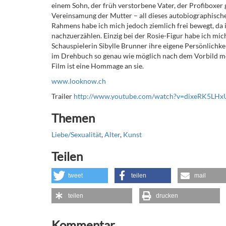
einem Sohn, der früh verstorbene Vater, der Profiboxer 
Vereinsamung der Mutter – all dieses autobiographische
Rahmens habe ich mich jedoch ziemlich frei bewegt, da 
nachzuerzählen. Einzig bei der Rosie-Figur habe ich mi
Schauspielerin Sibylle Brunner ihre eigene Persönlichkei
im Drehbuch so genau wie möglich nach dem Vorbild mei
Film ist eine Hommage an sie.
www.looknow.ch
Trailer
http://www.youtube.com/watch?v=dixeRK5LHx
Themen
Liebe/Sexualität
,
Alter
,
Kunst
Teilen
tweet
teilen
mail
teilen
drucken
Kommentar