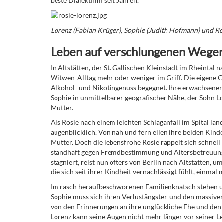
beste Dialektfilm seit Jahren.
Lorenz (Fabian Krüger), Sophie (Judith Hofmann) und Ro
Leben auf verschlungenen Wege
In Altstätten, der St. Gallischen Kleinstadt im Rheintal 
Witwen-Alltag mehr oder weniger im Griff. Die eigene Ge
Alkohol- und Nikotingenuss begegnet. Ihre erwachsenen 
Sophie in unmittelbarer geografischer Nähe, der Sohn L
Mutter.
Als Rosie nach einem leichten Schlaganfall im Spital lan
augenblicklich. Von nah und fern eilen ihre beiden Kind
Mutter. Doch die lebensfrohe Rosie rappelt sich schnell 
standhaft gegen Fremdbestimmung und Altersbetreuung w
stagniert, reist nun öfters von Berlin nach Altstätten, 
die sich seit ihrer Kindheit vernachlässigt fühlt, einmal 
Im rasch heraufbeschworenen Familienknatsch stehen un
Sophie muss sich ihren Verlustängsten und den massive
von den Erinnerungen an ihre unglückliche Ehe und den
Lorenz kann seine Augen nicht mehr länger vor seiner Le