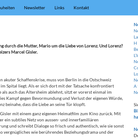
uheiten
Newsletter
Links
Kontakt
N
Ne
La
H
g durch die Mutter, Mario um die Liebe von Lorenz. Und Lorenz?
Be
eizers Marcel Gisler.
L’
Ne
C
Lo
in akuter Schaffenskrise, muss von Berlin in die Ostschweiz
Ne
 Spital liegt. Als er sich dort mit der Tatsache konfrontiert
A 
 als auch das Altersheim ablehnt, sitzt er vorerst einmal im
Ne
Rosies Kampf gegen Bevormundung und Verlust der eigenen Würde,
 beinahe, dass die Liebe an seine Tür klopft.
Si
Bi
Gisler mit einem ganz eigenen Heimatfilm zum Kino zurück. Mit
ha
r ein subtiles Netz von aussen- und innerfamiliären
rung und schreibt Dialoge so frisch und authentisch, wie sie sonst
Ne
enso vergnügliches wie berührendes Beziehungsdrama und der
De