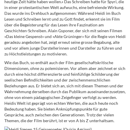
heutige Zeit hätte haben wollen.» Das Schreiben hatte für Spyri, die
in einer protestantischen Welt aufwuchs, eine befreiende Wirkung.
Das wurde ins Drehbuch aufgenommen: Während Heidi im Buch
Lesen und Schreiben lernt und zu Gott findet, erkennt sie im Film
über die Begeisterung für das Lesen ihre Faszination am
Geschichten-Schreiben. Alain Gsponer, der sich mit seinen Filmen
«Das kleine Gespenst» und «Akte Grüninger» für die Regie von Heidi
geradezu angeboten hat, zeigt erneut seine grosse Begabung, alte
und vor allem junge Darstellerinnen und Darsteller zu führen und
zu Höchstleistungen zu motivieren.
Wie das Buch, so enthält auch der Film gesellschaftskritische
Dimensionen, ohne zu polemisieren. Vor allem aber zeichnet er sich
durch eine höchst differenzierte und feinfühlige Schilderung der
seelischen Befindlichkeiten und der zwischenmenschlichen
Beziehungen aus. Er bietet sich an, sich mit diesen Themen und der
Wahrnehmung derselben durch das Publikum auseinanderzusetzen,
ohne von einem pädagogischen Zeigefinger verfolgt zu werden.
Heidis Welt ist geprägt von echten Werten, die auch heute noch
Bedeutung haben. Sie bieten Anknüpfungspunkte für gute
Gespräche, auch zwischen den Generationen. Trotz der vielen
Themen, die der Film berührt, ist er von A bis Z unterhaltsam.