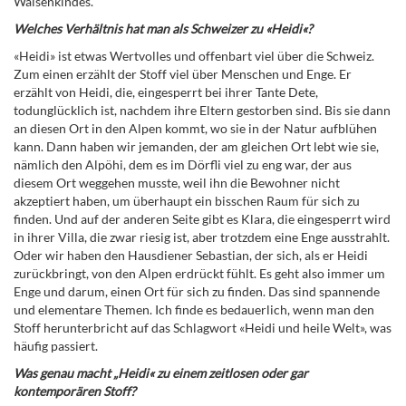
Waisenkindes.
Welches Verhältnis hat man als Schweizer zu «Heidi«?
«Heidi» ist etwas Wertvolles und offenbart viel über die Schweiz.
Zum einen erzählt der Stoff viel über Menschen und Enge. Er
erzählt von Heidi, die, eingesperrt bei ihrer Tante Dete,
todunglücklich ist, nachdem ihre Eltern gestorben sind. Bis sie dann
an diesen Ort in den Alpen kommt, wo sie in der Natur aufblühen
kann. Dann haben wir jemanden, der am gleichen Ort lebt wie sie,
nämlich den Alpöhi, dem es im Dörfli viel zu eng war, der aus
diesem Ort weggehen musste, weil ihn die Bewohner nicht
akzeptiert haben, um überhaupt ein bisschen Raum für sich zu
finden. Und auf der anderen Seite gibt es Klara, die eingesperrt wird
in ihrer Villa, die zwar riesig ist, aber trotzdem eine Enge ausstrahlt.
Oder wir haben den Hausdiener Sebastian, der sich, als er Heidi
zurückbringt, von den Alpen erdrückt fühlt. Es geht also immer um
Enge und darum, einen Ort für sich zu finden. Das sind spannende
und elementare Themen. Ich finde es bedauerlich, wenn man den
Stoff herunterbricht auf das Schlagwort «Heidi und heile Welt», was
häufig passiert.
Was genau macht „Heidi« zu einem zeitlosen oder gar
kontemporären Stoff?