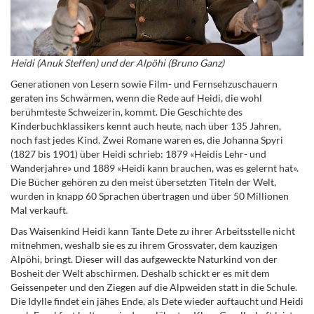
Heidi (Anuk Steffen) und der Alpöhi (Bruno Ganz)
Generationen von Lesern sowie Film- und Fernsehzuschauern
geraten ins Schwärmen, wenn die Rede auf Heidi, die wohl
berühmteste Schweizerin, kommt. Die Geschichte des
Kinderbuchklassikers kennt auch heute, nach über 135 Jahren,
noch fast jedes Kind. Zwei Romane waren es, die Johanna Spyri
(1827 bis 1901) über Heidi schrieb: 1879 «Heidis Lehr- und
Wanderjahre» und 1889 «Heidi kann brauchen, was es gelernt hat».
Die Bücher gehören zu den meist übersetzten Titeln der Welt,
wurden in knapp 60 Sprachen übertragen und über 50 Millionen
Mal verkauft.
Das Waisenkind Heidi kann Tante Dete zu ihrer Arbeitsstelle nicht
mitnehmen, weshalb sie es zu ihrem Grossvater, dem kauzigen
Alpöhi, bringt. Dieser will das aufgeweckte Naturkind von der
Bosheit der Welt abschirmen. Deshalb schickt er es mit dem
Geissenpeter und den Ziegen auf die Alpweiden statt in die Schule.
Die Idylle findet ein jähes Ende, als Dete wieder auftaucht und Heidi