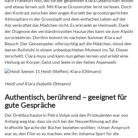
nach Frankfurt holt, wo sie der gelähmten Klara Gesellschaft leisten
und etwas lernen soll. Mit Klaras Grossmutter lernt sie lesen. Doch
den Kontrast zwischen dem engen Korsett der grossbürgerlichen
Atmosphäre in der Grossstadt und dem einfachen Leben auf der
Alp verkraftet das Mädchen nicht. Es erkrankt an Heimweh. Dank
der Diagnose des verständnisvollen Hausarztes kann sie zum Alpöhi
zurückkehren. Dorthin kommt im nächsten Sommer Klara auf
Besuch. Der Geissenpeter, eifersüchtig auf die Mädchen, stösst den
leeren Rollstuhl in einem unbeobachteten Moment ins Tal. Dieser
zerschellt. Clara muss und kann nun gehen lernen und erlebt eine
Heilung an Körper, Geist und Seele in der heilen Alpenwelt.
Heidi und Klara (Isabelle Ottmann)
Authentisch, berührend – geeignet für
gute Gespräche
Der Drehbuchautorin Petra Volpe und den Produzenten war von
Anfang weg klar, dass sie sich bei der Neuverfilmung auf die
kraftvolle Sprache der Bücher beziehen wollten: «Unser Anspruch
war es, den Film so zu machen, wie ihn Johanna Spyri für die