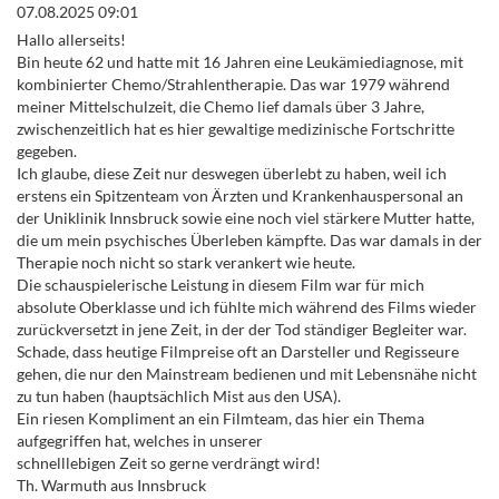
07.08.2025 09:01
Hallo allerseits!
Bin heute 62 und hatte mit 16 Jahren eine Leukämiediagnose, mit
kombinierter Chemo/Strahlentherapie. Das war 1979 während
meiner Mittelschulzeit, die Chemo lief damals über 3 Jahre,
zwischenzeitlich hat es hier gewaltige medizinische Fortschritte
gegeben.
Ich glaube, diese Zeit nur deswegen überlebt zu haben, weil ich
erstens ein Spitzenteam von Ärzten und Krankenhauspersonal an
der Uniklinik Innsbruck sowie eine noch viel stärkere Mutter hatte,
die um mein psychisches Überleben kämpfte. Das war damals in der
Therapie noch nicht so stark verankert wie heute.
Die schauspielerische Leistung in diesem Film war für mich
absolute Oberklasse und ich fühlte mich während des Films wieder
zurückversetzt in jene Zeit, in der der Tod ständiger Begleiter war.
Schade, dass heutige Filmpreise oft an Darsteller und Regisseure
gehen, die nur den Mainstream bedienen und mit Lebensnähe nicht
zu tun haben (hauptsächlich Mist aus den USA).
Ein riesen Kompliment an ein Filmteam, das hier ein Thema
aufgegriffen hat, welches in unserer
schnelllebigen Zeit so gerne verdrängt wird!
Th. Warmuth aus Innsbruck