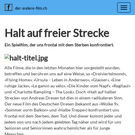
Toggl
der-andere-film.ch
navig
Halt auf freier Strecke
Ein Spielfilm, der uns frontal mit dem Sterben konfrontiert.
Alle Filme, die in den letzten Monaten hier vorgestellt wurden,
betreffen und berühren uns auf eine Weise, so «Dreiviertelmond»,
«Flying Home», «Ursula – Leben in Anderswo», «Glauser», «Eine
ruhige Jacke», «Le gamin au vélo», «Die Kinder vom Napf», «Regilaul»
und «Charlotte Rampling – The Look». Doch «Halt auf halber
Strecke» von Andreas Dresen tut dies in einem radikaleren Sinn.
Der neue Film des Deutschen Dresen (bekannt aus «Wolke 9»,
«Sommer vorm Balkon» und «Halbe Treppe») konfrontiert uns
frontal mit dem Sterben, dem Tod. Und dieser kommt jeder und
jedem von uns nach jedem gelebten Tag näher und wird für uns
Senioren und Seniorinnen wahrscheinlicher als für junge
Menschen.