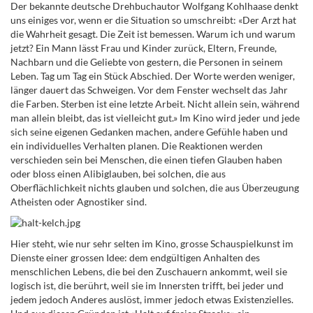
Der bekannte deutsche Drehbuchautor Wolfgang Kohlhaase denkt
uns einiges vor, wenn er die Situation so umschreibt: «Der Arzt hat
die Wahrheit gesagt. Die Zeit ist bemessen. Warum ich und warum
jetzt? Ein Mann lässt Frau und Kinder zurück, Eltern, Freunde,
Nachbarn und die Geliebte von gestern, die Personen in seinem
Leben. Tag um Tag ein Stück Abschied. Der Worte werden weniger,
länger dauert das Schweigen. Vor dem Fenster wechselt das Jahr
die Farben. Sterben ist eine letzte Arbeit. Nicht allein sein, während
man allein bleibt, das ist vielleicht gut.» Im Kino wird jeder und jede
sich seine eigenen Gedanken machen, andere Gefühle haben und
ein individuelles Verhalten planen. Die Reaktionen werden
verschieden sein bei Menschen, die einen tiefen Glauben haben
oder bloss einen Alibiglauben, bei solchen, die aus
Oberflächlichkeit nichts glauben und solchen, die aus Überzeugung
Atheisten oder Agnostiker sind.
Hier steht, wie nur sehr selten im Kino, grosse Schauspielkunst im
Dienste einer grossen Idee: dem endgültigen Anhalten des
menschlichen Lebens, die bei den Zuschauern ankommt, weil sie
logisch ist, die berührt, weil sie im Innersten trifft, bei jeder und
jedem jedoch Anderes auslöst, immer jedoch etwas Existenzielles.