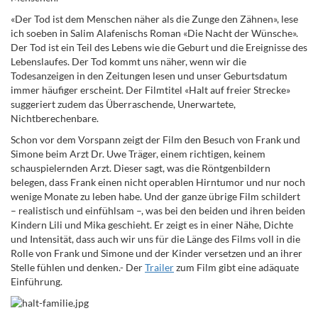
«Der Tod ist dem Menschen näher als die Zunge den Zähnen», lese
ich soeben in Salim Alafenischs Roman «Die Nacht der Wünsche».
Der Tod ist ein Teil des Lebens wie die Geburt und die Ereignisse des
Lebenslaufes. Der Tod kommt uns näher, wenn wir die
Todesanzeigen in den Zeitungen lesen und unser Geburtsdatum
immer häufiger erscheint. Der Filmtitel «Halt auf freier Strecke»
suggeriert zudem das Überraschende, Unerwartete,
Nichtberechenbare.
Schon vor dem Vorspann zeigt der Film den Besuch von Frank und
Simone beim Arzt Dr. Uwe Träger, einem richtigen, keinem
schauspielernden Arzt. Dieser sagt, was die Röntgenbildern
belegen, dass Frank einen nicht operablen Hirntumor und nur noch
wenige Monate zu leben habe. Und der ganze übrige Film schildert
– realistisch und einfühlsam –, was bei den beiden und ihren beiden
Kindern Lili und Mika geschieht. Er zeigt es in einer Nähe, Dichte
und Intensität, dass auch wir uns für die Länge des Films voll in die
Rolle von Frank und Simone und der Kinder versetzen und an ihrer
Stelle fühlen und denken.- Der
Trailer
zum Film gibt eine adäquate
Einführung.