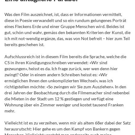
Was den Film auszeichnet, ist, dass er Informationen vermittelt,
diese in Poesie verwandelt und so ein rundum gelungenes Porträt
eines Fleckens Erde und einer Gruppe Menschen wird. Beides ist
gut, schön und wahr, gemäss den bekannten Kriterien der Kunst, die
ich mit not-wendig ergänze, das, was von Not befreit – hier zum Teil
bereits geschehen ist.
Aufschlussreich ist in diesem Film bereits die Sprache, welche die
CS in ihren Kündigungsschreiben verwendet: «Wir sind
gezwungen», heisst es da. Ich frage zurück, wer wen denn hier
zwingt? Oder in einem andern Schreiben heisst es: «Wir
ermöglichen Ihnen den unkomplizierten Wechsel», was ich
richtigstellen möchte: «So zwingen wir Sie zum Ausziehen». In den
drei Jahren der Beobachtung durch die Filmemacher sind nebenbei
die Mieten in der Stadt um 12 % gestiegen und verfügt eine
Wohnung über ein Zimmer weniger und kostet tausend Franken
mehr.
Vielleicht ist es zu verzeihen, wenn mir als altem 68er dabei der Satz
herausrutscht: Hier gehe es um den Kampf von Bankern gegen
Menschen. Vielleicht versteht man anderseits auch meine