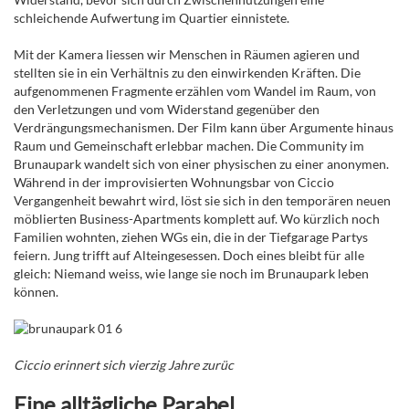
schleichende Aufwertung im Quartier einnistete.
Mit der Kamera liessen wir Menschen in Räumen agieren und
stellten sie in ein Verhältnis zu den einwirkenden Kräften. Die
aufgenommenen Fragmente erzählen vom Wandel im Raum, von
den Verletzungen und vom Widerstand gegenüber den
Verdrängungsmechanismen. Der Film kann über Argumente hinaus
Raum und Gemeinschaft erlebbar machen. Die Community im
Brunaupark wandelt sich von einer physischen zu einer anonymen.
Während in der improvisierten Wohnungsbar von Ciccio
Vergangenheit bewahrt wird, löst sie sich in den temporären neuen
möblierten Business-Apartments komplett auf. Wo kürzlich noch
Familien wohnten, ziehen WGs ein, die in der Tiefgarage Partys
feiern. Jung trifft auf Alteingesessen. Doch eines bleibt für alle
gleich: Niemand weiss, wie lange sie noch im Brunaupark leben
können.
Ciccio erinnert sich vierzig Jahre zurüc
Eine alltägliche Parabel