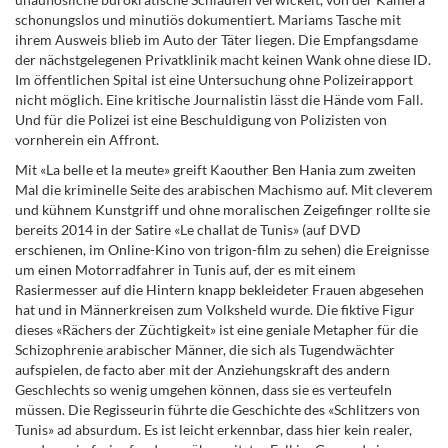
schonungslos und minutiös dokumentiert. Mariams Tasche mit
ihrem Ausweis blieb im Auto der Täter liegen. Die Empfangsdame
der nächstgelegenen Privatklinik macht keinen Wank ohne diese ID.
Im öffentlichen Spital ist eine Untersuchung ohne Polizeirapport
nicht möglich. Eine kritische Journalistin lässt die Hände vom Fall.
Und für die Polizei ist eine Beschuldigung von Polizisten von
vornherein ein Affront.
Mit «La belle et la meute» greift Kaouther Ben Hania zum zweiten
Mal die kriminelle Seite des arabischen Machismo auf. Mit cleverem
und kühnem Kunstgriff und ohne moralischen Zeigefinger rollte sie
bereits 2014 in der Satire «Le challat de Tunis» (auf DVD
erschienen, im Online-Kino von trigon-film zu sehen) die Ereignisse
um einen Motorradfahrer in Tunis auf, der es mit einem
Rasiermesser auf die Hintern knapp bekleideter Frauen abgesehen
hat und in Männerkreisen zum Volksheld wurde. Die fiktive Figur
dieses «Rächers der Züchtigkeit» ist eine geniale Metapher für die
Schizophrenie arabischer Männer, die sich als Tugendwächter
aufspielen, de facto aber mit der Anziehungskraft des andern
Geschlechts so wenig umgehen können, dass sie es verteufeln
müssen. Die Regisseurin führte die Geschichte des «Schlitzers von
Tunis» ad absurdum. Es ist leicht erkennbar, dass hier kein realer,