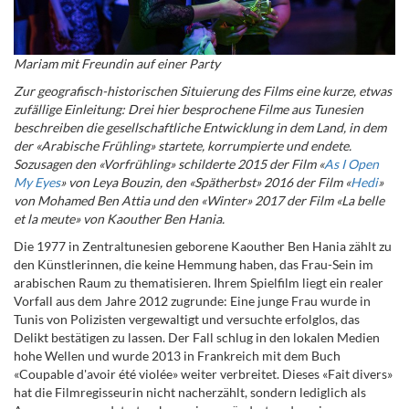
Mariam mit Freundin auf einer Party
Zur geografisch-historischen Situierung des Films eine kurze, etwas
zufällige Einleitung: Drei hier besprochene Filme aus Tunesien
beschreiben die gesellschaftliche Entwicklung in dem Land, in dem
der «Arabische Frühling» startete, korrumpierte und endete.
Sozusagen den «Vorfrühling» schilderte 2015 der Film «
As I Open
My Eyes
» von Leya Bouzin, den «Spätherbst» 2016 der Film «
Hedi
»
von Mohamed Ben Attia und den «Winter» 2017 der Film «La belle
et la meute» von Kaouther Ben Hania.
Die 1977 in Zentraltunesien geborene Kaouther Ben Hania zählt zu
den Künstlerinnen, die keine Hemmung haben, das Frau-Sein im
arabischen Raum zu thematisieren. Ihrem Spielfilm liegt ein realer
Vorfall aus dem Jahre 2012 zugrunde: Eine junge Frau wurde in
Tunis von Polizisten vergewaltigt und versuchte erfolglos, das
Delikt bestätigen zu lassen. Der Fall schlug in den lokalen Medien
hohe Wellen und wurde 2013 in Frankreich mit dem Buch
«Coupable d'avoir été violée» weiter verbreitet. Dieses «Fait divers»
hat die Filmregisseurin nicht nacherzählt, sondern lediglich als