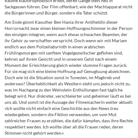
Räume klaustrophobisch erlebt, deren Gänge stets neu in
Sackgassen führen. Der Film offenbart, wie der Machtapparat nicht
die Bürgerinnen und Bürger, sondern die Täter schützt.
Am Ende gönnt Kaouther Ben Hania ihrer Antiheldin dieser
Horrornacht zwar einen kleinen Hoffnungsschimmer in der Person
des einzigen integren, wenn auch etwas schwachen Beamten, der
ihr Gehör zu verschaffen verspricht. Doch wenn wir mit Mariam
endlich aus dem Polizeilabyrinth in einen arabischen
Frühlingsmorgen mit sanftem Vogelgezwitscher geflohen sind,
kehren auf ihrem Gesicht und in unserem Geist nach einem
Moment der Erleichterung gleich wieder stumme Fragen zurück.
Für sie mag sich eine kleine Hoffnung auf Genugtuung abzeichnen.
Doch wie ist die Situation sonst in Tunesien, im Maghreb und
anderswo?
Überheblichkeit als Westlern steht uns jedoch nicht zu,
was im Nachgang zu den Weinstein-Enthüllungen fast tägliche
belegt wird. Nur diskreter, verschleierter und geheimer läuft es bei
uns ab. Und somit ist die Aussage der Filmemacherin weiter aktuell:
«Ich wollte nicht einfach eine Geschichte aus den News treu
wiedergeben, sondern die Fiktion verwenden, um vom Mut
zahlreicher Frauen zu erzählen, die dafür kämpfen, dass ihre Rechte
respektiert werden. Ich wollte über all die Frauen reden, deren
Stimmen nicht gehört werden.
»