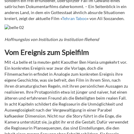
sondern ein frei erfundener, überspitzter Fall im Gewand eines
satirischen Dokumentarfilms daherkommt. – Ein Seitenblick in ein
anderes Land, in dem ein Gottesstaat ähnlich absurde Situationen
kreiert, zeigt der aktuelle Film «
Tehran Taboo
» von
Ali Soozanden
.
Hoffnungslos von Institution zu Institution fliehend
Vom Ereignis zum Spielfilm
Mit «La belle et la meute» geht Kaouther Ben Hania umgekehrt vor.
Ein konkretes Ereignis war zwar die Vorlage, doch die
Filmemacherin erfindet in Analogie zum konkreten Ereignis ihre
eigene Geschichte, was sie befreit, den Film in ihrem Sinn, nach
ihren dramaturgischen Regeln, mit ihren persönlichen Aussagen zu
realisieren. Ihre Protagonistin etwa ist jünger und naiver, hat einen
älteren und erfahrenen Freund als die Beteiligten beim realen Fall.
In acht Kapiteln schildert die Regisseurin die Unmöglichkeit und
Ausweglosigkeit nach der Vergewaltigung in einer Parabel
kafkaesker Dimension. Nicht nur die Story führt in die Enge, die
Kamera unterstützt sie, ja gibt ihr erst die Gestalt. Dafür verwendet
die Regisseurin Plansequenzen, das sind Einstellungen, die den
Inhalt einer ganzen Sequenz ohne Schnitt schildern. Sie fesseln