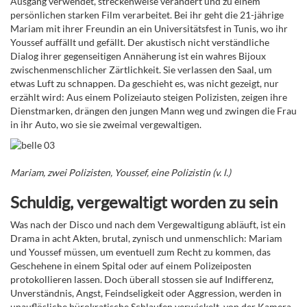
Ausgang verwendet, streckenweise verändert und zu einem
persönlichen starken Film verarbeitet. Bei ihr geht die 21-jährige
Mariam mit ihrer Freundin an ein Universitätsfest in Tunis, wo ihr
Youssef auffällt und gefällt. Der akustisch nicht verständliche
Dialog ihrer gegenseitigen Annäherung ist ein wahres Bijoux
zwischenmenschlicher Zärtlichkeit. Sie verlassen den Saal, um
etwas Luft zu schnappen. Da geschieht es, was nicht gezeigt, nur
erzählt wird: Aus einem Polizeiauto steigen Polizisten, zeigen ihre
Dienstmarken, drängen den jungen Mann weg und zwingen die Frau
in ihr Auto, wo sie sie zweimal vergewaltigen.
Mariam, zwei Polizisten, Youssef, eine Polizistin (v. l.)
Schuldig, vergewaltigt worden zu sein
Was nach der Disco und nach dem Vergewaltigung abläuft, ist ein
Drama in acht Akten, brutal, zynisch und unmenschlich: Mariam
und Youssef müssen, um eventuell zum Recht zu kommen, das
Geschehene in einem Spital oder auf einem Polizeiposten
protokollieren lassen. Doch überall stossen sie auf Indifferenz,
Unverständnis, Angst, Feindseligkeit oder Aggression, werden
in
unauflösliche bürokratische Schlaufen verwickelt, von der Kamera