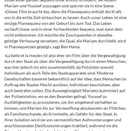
Mariam und Youssef sozusagen und sperren sie in eine Szene.
«Dieser Film braucht das, denn die Plansequenz enthält die Kraft,
uns in die echte Zeit eintauchen zu lassen. Auch unser Leben ist eine
einzige Plansequenz von der Geburt bis zum Tod.
Das Leben
verläuft linear und in einer fortlaufenden Sequenz, man kann dem
nicht entkommen. Ich möchte die Zuschauenden in dieselbe
geistige Verfassung versetzen; die Qual, die Mariam durchlebt, wird
in Plansequenzen gezeigt», sagt Ben Hania.
«La belle et la meute» ist also eher ein Film über die Vergewaltigung
durch den Staat als über die Vergewaltigung durch einen Menschen,
was hier jedoch ins eins zusammenfällt, da Polizisten sowohl
Individuum als auch Teile des Staatsapparates sind. Moderne
Gesellschaften basieren bekanntlich auf der Idee, dass Menschen im
Auftrag des Staates Macht ausüben, Individuen beschützen, aber
auch bestrafen sollen.
Die Ausweglosigkeit Mariams kulminiert auf
der Polizeistation, wo es den Beamten gelingt, Youssef zu
Ausfälligkeiten zu provozieren, um ihn umgehend verhaften zu
können, und Mariam bis zur Verzweiflung abzukanzeln als Flittchen,
als Familienschande, als Kriminelle, als Gefahr für den Staat. In
ihrer Isolation wird sie von vermeintlichen Aufmunterungen und
anschliessenden Desillusionierungen traktiert, während sie die